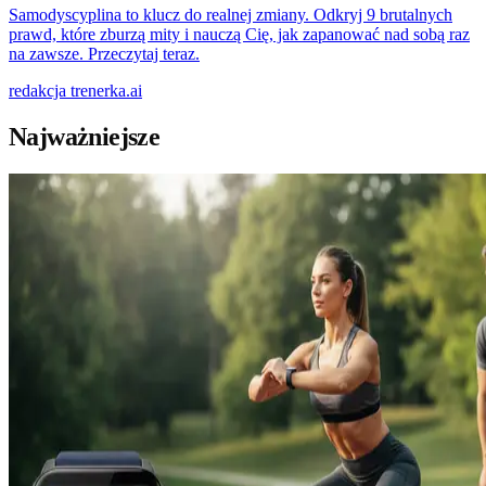
Samodyscyplina to klucz do realnej zmiany. Odkryj 9 brutalnych
prawd, które zburzą mity i nauczą Cię, jak zapanować nad sobą raz
na zawsze. Przeczytaj teraz.
redakcja
trenerka.ai
Najważniejsze