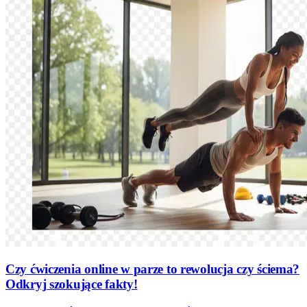
Czy ćwiczenia online w parze to rewolucja czy ściema?
Odkryj szokujące fakty!