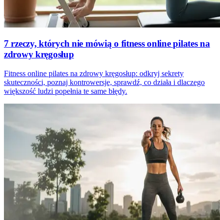
7 rzeczy, których nie mówią o fitness online pilates na
zdrowy kręgosłup
Fitness online pilates na zdrowy kręgosłup: odkryj sekrety
skuteczności, poznaj kontrowersje, sprawdź, co działa i dlaczego
większość ludzi popełnia te same błędy.