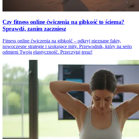
Czy fitness online ćwiczenia na gibkość to ściema?
Sprawdź, zanim zaczniesz
Fitness online ćwiczenia na gibkość – odkryj nieznane fakty,
nowoczesne strategie i szokujące mity. Przewodnik, który na serio
odmieni Twoją elastyczność. Przeczytaj teraz!