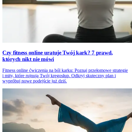
Czy fitness online uratuje Twój kark? 7 prawd,
których nikt nie mówi
Fitness online ćwiczenia na ból karku: Poznaj przełomowe strategie
i mity, które rujnują Twój kręgosłup. Odkryj skuteczny plan i
wypróbuj nowe podejście już dziś.