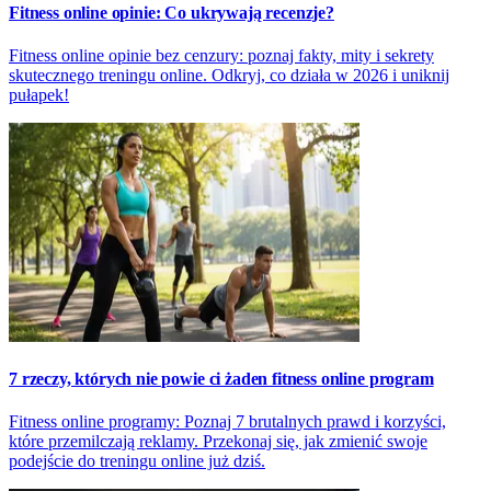
Fitness online opinie: Co ukrywają recenzje?
Fitness online opinie bez cenzury: poznaj fakty, mity i sekrety
skutecznego treningu online. Odkryj, co działa w 2026 i uniknij
pułapek!
7 rzeczy, których nie powie ci żaden fitness online program
Fitness online programy: Poznaj 7 brutalnych prawd i korzyści,
które przemilczają reklamy. Przekonaj się, jak zmienić swoje
podejście do treningu online już dziś.