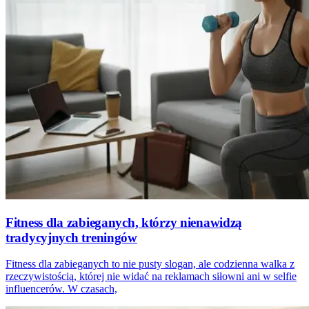
Fitness dla zabieganych, którzy nienawidzą
tradycyjnych treningów
Fitness dla zabieganych to nie pusty slogan, ale codzienna walka z
rzeczywistością, której nie widać na reklamach siłowni ani w selfie
influencerów. W czasach,