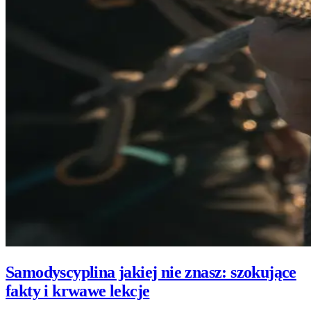
Samodyscyplina jakiej nie znasz: szokujące
fakty i krwawe lekcje