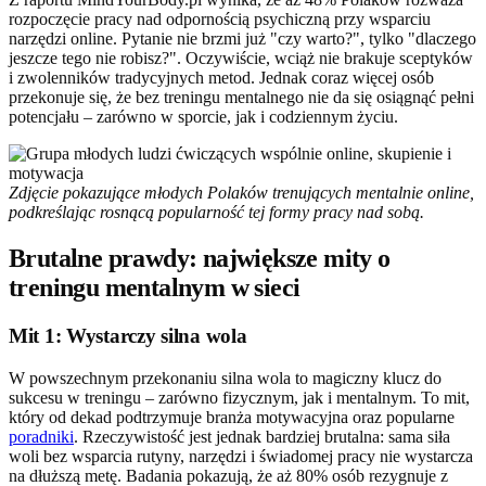
rozpoczęcie pracy nad odpornością psychiczną przy wsparciu
narzędzi online. Pytanie nie brzmi już "czy warto?", tylko "dlaczego
jeszcze tego nie robisz?". Oczywiście, wciąż nie brakuje sceptyków
i zwolenników tradycyjnych metod. Jednak coraz więcej osób
przekonuje się, że bez treningu mentalnego nie da się osiągnąć pełni
potencjału – zarówno w sporcie, jak i codziennym życiu.
Zdjęcie pokazujące młodych Polaków trenujących mentalnie online,
podkreślając rosnącą popularność tej formy pracy nad sobą.
Brutalne prawdy: największe mity o
treningu mentalnym w sieci
Mit 1: Wystarczy silna wola
W powszechnym przekonaniu silna wola to magiczny klucz do
sukcesu w treningu – zarówno fizycznym, jak i mentalnym. To mit,
który od dekad podtrzymuje branża motywacyjna oraz popularne
poradniki
. Rzeczywistość jest jednak bardziej brutalna: sama siła
woli bez wsparcia rutyny, narzędzi i świadomej pracy nie wystarcza
na dłuższą metę. Badania pokazują, że aż 80% osób rezygnuje z