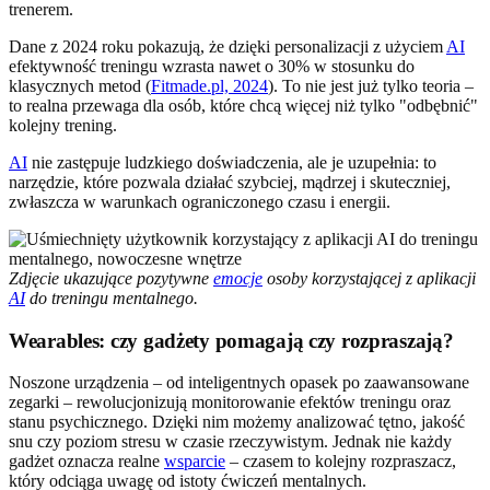
trenerem.
Dane z 2024 roku pokazują, że dzięki personalizacji z użyciem
AI
efektywność treningu wzrasta nawet o 30% w stosunku do
klasycznych metod (
Fitmade.pl, 2024
). To nie jest już tylko teoria –
to realna przewaga dla osób, które chcą więcej niż tylko "odbębnić"
kolejny trening.
AI
nie zastępuje ludzkiego doświadczenia, ale je uzupełnia: to
narzędzie, które pozwala działać szybciej, mądrzej i skuteczniej,
zwłaszcza w warunkach ograniczonego czasu i energii.
Zdjęcie ukazujące pozytywne
emocje
osoby korzystającej z aplikacji
AI
do treningu mentalnego.
Wearables: czy gadżety pomagają czy rozpraszają?
Noszone urządzenia – od inteligentnych opasek po zaawansowane
zegarki – rewolucjonizują monitorowanie efektów treningu oraz
stanu psychicznego. Dzięki nim możemy analizować tętno, jakość
snu czy poziom stresu w czasie rzeczywistym. Jednak nie każdy
gadżet oznacza realne
wsparcie
– czasem to kolejny rozpraszacz,
który odciąga uwagę od istoty ćwiczeń mentalnych.