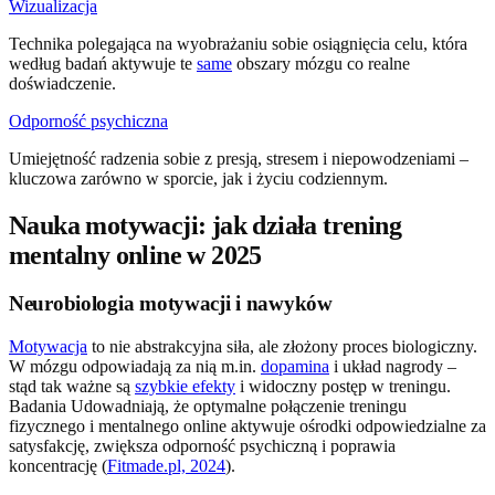
Wizualizacja
Technika polegająca na wyobrażaniu sobie osiągnięcia celu, która
według badań aktywuje te
same
obszary mózgu co realne
doświadczenie.
Odporność psychiczna
Umiejętność radzenia sobie z presją, stresem i niepowodzeniami –
kluczowa zarówno w sporcie, jak i życiu codziennym.
Nauka motywacji: jak działa trening
mentalny online w 2025
Neurobiologia motywacji i nawyków
Motywacja
to nie abstrakcyjna siła, ale złożony proces biologiczny.
W mózgu odpowiadają za nią m.in.
dopamina
i układ nagrody –
stąd tak ważne są
szybkie efekty
i widoczny postęp w treningu.
Badania Udowadniają, że optymalne połączenie treningu
fizycznego i mentalnego online aktywuje ośrodki odpowiedzialne za
satysfakcję, zwiększa odporność psychiczną i poprawia
koncentrację (
Fitmade.pl, 2024
).