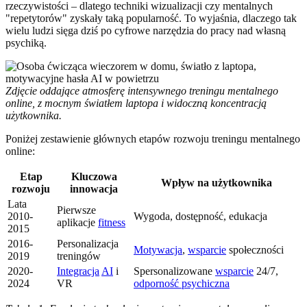
rzeczywistości – dlatego techniki wizualizacji czy mentalnych
"repetytorów" zyskały taką popularność. To wyjaśnia, dlaczego tak
wielu ludzi sięga dziś po cyfrowe narzędzia do pracy nad własną
psychiką.
Zdjęcie oddające atmosferę intensywnego treningu mentalnego
online, z mocnym światłem laptopa i widoczną koncentracją
użytkownika.
Poniżej zestawienie głównych etapów rozwoju treningu mentalnego
online:
Etap
Kluczowa
Wpływ na użytkownika
rozwoju
innowacja
Lata
Pierwsze
2010-
Wygoda, dostępność, edukacja
aplikacje
fitness
2015
2016-
Personalizacja
Motywacja
,
wsparcie
społeczności
2019
treningów
2020-
Integracja
AI
i
Spersonalizowane
wsparcie
24/7,
2024
VR
odporność psychiczna