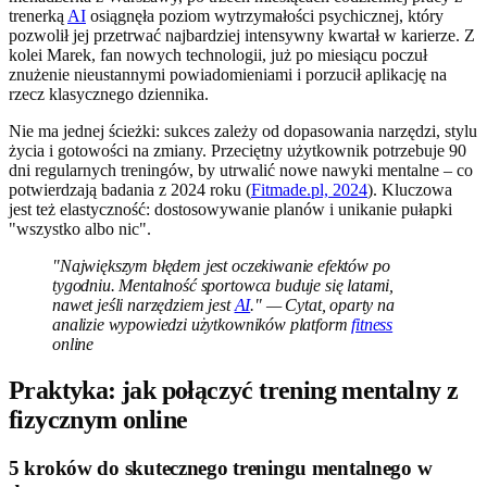
trenerką
AI
osiągnęła poziom wytrzymałości psychicznej, który
pozwolił jej przetrwać najbardziej intensywny kwartał w karierze. Z
kolei Marek, fan nowych technologii, już po miesiącu poczuł
znużenie nieustannymi powiadomieniami i porzucił aplikację na
rzecz klasycznego dziennika.
Nie ma jednej ścieżki: sukces zależy od dopasowania narzędzi, stylu
życia i gotowości na zmiany. Przeciętny użytkownik potrzebuje 90
dni regularnych treningów, by utrwalić nowe nawyki mentalne – co
potwierdzają badania z 2024 roku (
Fitmade.pl, 2024
). Kluczowa
jest też elastyczność: dostosowywanie planów i unikanie pułapki
"wszystko albo nic".
"Największym błędem jest oczekiwanie efektów po
tygodniu. Mentalność sportowca buduje się latami,
nawet jeśli narzędziem jest
AI
." — Cytat, oparty na
analizie wypowiedzi użytkowników platform
fitness
online
Praktyka: jak połączyć trening mentalny z
fizycznym online
5 kroków do skutecznego treningu mentalnego w