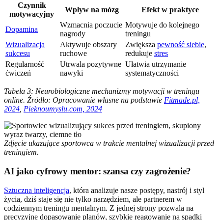
Czynnik
Wpływ na mózg
Efekt w praktyce
motywacyjny
Wzmacnia poczucie
Motywuje do kolejnego
Dopamina
nagrody
treningu
Wizualizacja
Aktywuje obszary
Zwiększa
pewność siebie
,
sukcesu
ruchowe
redukuje
stres
Regularność
Utrwala pozytywne
Ułatwia utrzymanie
ćwiczeń
nawyki
systematyczności
Tabela 3: Neurobiologiczne mechanizmy motywacji w treningu
online. Źródło: Opracowanie własne na podstawie
Fitmade.pl,
2024
,
Pieknoumyslu.com, 2024
Zdjęcie ukazujące sportowca w trakcie mentalnej wizualizacji przed
treningiem.
AI jako cyfrowy mentor: szansa czy zagrożenie?
Sztuczna inteligencja
, która analizuje nasze postępy, nastrój i styl
życia, dziś staje się nie tylko narzędziem, ale partnerem w
codziennym treningu mentalnym. Z jednej strony pozwala na
precyzyjne dopasowanie planów, szybkie reagowanie na spadki