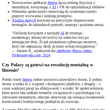
Nowoczesne aplikacje
fitness
łączą trening fizyczny z
mentalnym, korzystając z
AI
i VR do optymalizacji efektów.
Wirtualne społeczności motywują do systematyczności
poprzez wyzwania i ranking postępów.
Analiza danych
pozwala na precyzyjne dopasowanie
treningów do aktualnych potrzeb, nastroju i poziomu stresu.
"Od kiedy korzystam z narzędzi
AI
do treningu
mentalnego, łatwiej mi wrócić na właściwe tory po
stresującym dniu. To jak posiadanie cyfrowego mentora,
który nie odpuszcza, kiedy ja mam ochotę zrezygnować."
— Joanna K., użytkowniczka
platformy fitness online
,
Pieknoumyslu.com, 2024
Czy Polacy są gotowi na rewolucję mentalną w
fitnessie?
Polski rynek
fitness
online przeżywa prawdziwy boom. Z jednej
strony wynika to z wygody i dostępności platform, z drugiej – z
coraz większej presji na efektywność i wyniki. W społeczeństwie,
które przez lata unikało tematów związanych z psychologią czy
zdrowiem mentalnym, obecnie obserwuje się rosnącą świadomość
konieczności holistycznego podejścia do rozwoju.
Z raportu MindYourBody.pl wynika, że aż 48% Polaków rozważa