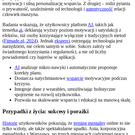
motywacji i silną personalizację wsparcia. Z drugiej – rodzi pytania
o prywatność, uzależnienie od technologii i
autentyczność
relacji
człowiek-maszyna.
Badania wskazują, że użytkownicy platform
AI
, takich jak
trenerka.
ai
, deklarują wyższy poziom motywacji i satysfakcji z
efektów, niż osoby korzystające wyłącznie z tradycyjnych metod
(
Fitmade.pl, 2024
). Jednak
eksperci
ostrzegają: technologia jest
narzędziem, nie celem samym w sobie. Sukces zależy od
świadomego korzystania i regularności, a nie od liczby
powiadomień czy bajerów w aplikacji.
AI
analizuje mikro-nawyki i automatycznie proponuje
korekty planu.
Dostarcza natychmiastowe
wsparcie
motywacyjne podczas
kryzysu.
Integruje dane z wearables, umożliwiając holistyczne
spojrzenie na rozwój użytkownika.
Pozwala na skalowanie wsparcia i edukacji na masową skalę.
Przypadki z życia: sukcesy i porażki
Historie
użytkowników pokazują, że
trening mentalny
online to nie
tylko wzloty, ale także spektakularne upadki. Ania, korporacyjna
menadżerka z Warszawy, po trzech miesiącach codziennej pracy z