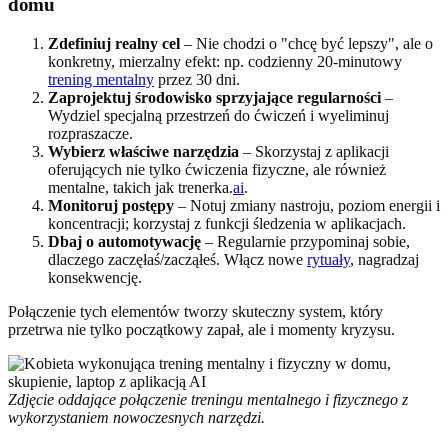
domu
Zdefiniuj realny cel
– Nie chodzi o "chcę być lepszy", ale o
konkretny, mierzalny efekt: np. codzienny 20-minutowy
trening mentalny
przez 30 dni.
Zaprojektuj środowisko sprzyjające regularności
–
Wydziel specjalną przestrzeń do ćwiczeń i wyeliminuj
rozpraszacze.
Wybierz właściwe narzędzia
– Skorzystaj z aplikacji
oferujących nie tylko ćwiczenia fizyczne, ale również
mentalne, takich jak trenerka.
ai
.
Monitoruj postępy
– Notuj zmiany nastroju, poziom energii i
koncentracji; korzystaj z funkcji śledzenia w aplikacjach.
Dbaj o automotywację
– Regularnie przypominaj sobie,
dlaczego zaczęłaś/zacząłeś. Włącz nowe
rytuały
, nagradzaj
konsekwencję.
Połączenie tych elementów tworzy skuteczny system, który
przetrwa nie tylko początkowy zapał, ale i momenty kryzysu.
Zdjęcie oddające połączenie treningu mentalnego i fizycznego z
wykorzystaniem nowoczesnych narzędzi.