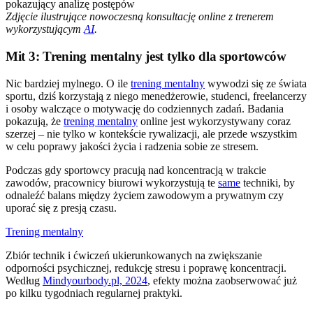
Zdjęcie ilustrujące nowoczesną konsultację online z trenerem
wykorzystującym
AI
.
Mit 3: Trening mentalny jest tylko dla sportowców
Nic bardziej mylnego. O ile
trening mentalny
wywodzi się ze świata
sportu, dziś korzystają z niego menedżerowie, studenci, freelancerzy
i osoby walczące o motywację do codziennych zadań. Badania
pokazują, że
trening mentalny
online jest wykorzystywany coraz
szerzej – nie tylko w kontekście rywalizacji, ale przede wszystkim
w celu poprawy jakości życia i radzenia sobie ze stresem.
Podczas gdy sportowcy pracują nad koncentracją w trakcie
zawodów, pracownicy biurowi wykorzystują te
same
techniki, by
odnaleźć balans między życiem zawodowym a prywatnym czy
uporać się z presją czasu.
Trening mentalny
Zbiór technik i ćwiczeń ukierunkowanych na zwiększanie
odporności psychicznej, redukcję stresu i poprawę koncentracji.
Według
Mindyourbody.pl, 2024
, efekty można zaobserwować już
po kilku tygodniach regularnej praktyki.