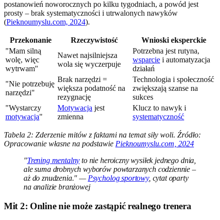
postanowień noworocznych po kilku tygodniach, a powód jest
prosty – brak systematyczności i utrwalonych nawyków
(
Pieknoumyslu.com, 2024
).
Przekonanie
Rzeczywistość
Wnioski eksperckie
"Mam silną
Potrzebna jest rutyna,
Nawet najsilniejsza
wolę, więc
wsparcie
i automatyzacja
wola się wyczerpuje
wytrwam"
działań
Brak narzędzi =
Technologia i społeczność
"Nie potrzebuję
większa podatność na
zwiększają szanse na
narzędzi"
rezygnację
sukces
"Wystarczy
Motywacja
jest
Klucz to nawyk i
motywacja
"
zmienna
systematyczność
Tabela 2: Zderzenie mitów z faktami na temat siły woli. Źródło:
Opracowanie własne na podstawie
Pieknoumyslu.com, 2024
"
Trening mentalny
to nie heroiczny wysiłek jednego dnia,
ale suma drobnych wyborów powtarzanych codziennie –
aż do znudzenia." —
Psycholog sportowy
, cytat oparty
na analizie branżowej
Mit 2: Online nie może zastąpić realnego trenera