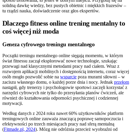
sposób trenowania, to jesteś w dobrym miejscu. Przygotuj się na
solidną dawkę wiedzy, bez pustych obietnic i miękkich frazesów –
tu rządzi nauka, doświadczenie oraz głos ekspertów.
Dlaczego fitness online trening mentalny to
coś więcej niż moda
Geneza cyfrowego treningu mentalnego
Początki treningu mentalnego online sięgają momentu, w którym
świat fitnessu zaczął eksplorować nowe technologie, szukając
przewagi nad klasycznymi metodami pracy nad ciałem. Wraz z
rozwojem aplikacji mobilnych i dostępnością internetu, coraz więcej
osób mogło pozwolić sobie na
wsparcie
poza murami siłowni – w
zaciszu własnego domu, o każdej porze dnia i nocy. Jednak
przełom
nastąpił, gdy trenerzy i psychologowie sportowi zaczęli korzystać z
narzędzi cyfrowych nie tylko do przesyłania planów ćwiczeń, ale
również do kształtowania odporności psychicznej i codziennej
motywacji.
Według danych z 2024 roku nawet 60% użytkowników platform
treningowych online zauważa znaczącą poprawę samopoczucia i
efektywności po trzech miesiącach pracy nad sferą mentalną
(
Fitmade.pl, 2024
). Mózg nie odróżnia przecież wyobraźni od