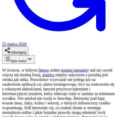
25 marca 2026
Udostępnij
Spis treści
W świecie, w którym
fitness
online
trening mentalny
stał się czymś
więcej niż modną frazą,
granica
między sukcesem a porażką jest
cienka jak nitka. Prawdziwe wyzwanie nie polega już na
znalezieniu aplikacji czy planu treningowego, lecz na zmierzeniu się
z własnymi słabościami, starymi przyzwyczajeniami i
informacyjnym szumem, który obiecuje cuda w zamian za minimum
wysiłku. Ten artykuł nie owija w bawełnę. Bierzemy pod lupę
twarde dane, fakty, kulisy i sekrety, o których influencerzy rzadko
wspominają. Jeśli interesuje cię, co realnie działa w treningu
mentalnym online i jakie brutalne prawdy mogą odmienić twój