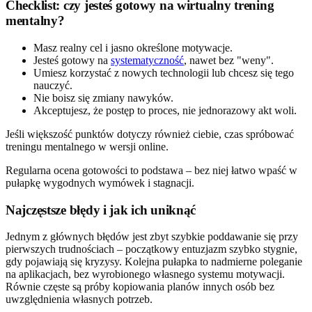
Checklist: czy jesteś gotowy na wirtualny trening
mentalny?
Masz realny cel i jasno określone motywacje.
Jesteś gotowy na
systematyczność
, nawet bez "weny".
Umiesz korzystać z nowych technologii lub chcesz się tego
nauczyć.
Nie boisz się zmiany nawyków.
Akceptujesz, że postęp to proces, nie jednorazowy akt woli.
Jeśli większość punktów dotyczy również ciebie, czas spróbować
treningu mentalnego w wersji online.
Regularna ocena gotowości to podstawa – bez niej łatwo wpaść w
pułapkę wygodnych wymówek i stagnacji.
Najczęstsze błędy i jak ich uniknąć
Jednym z głównych błędów jest zbyt szybkie poddawanie się przy
pierwszych trudnościach – początkowy entuzjazm szybko stygnie,
gdy pojawiają się kryzysy. Kolejna pułapka to nadmierne poleganie
na aplikacjach, bez wyrobionego własnego systemu motywacji.
Równie częste są próby kopiowania planów innych osób bez
uwzględnienia własnych potrzeb.