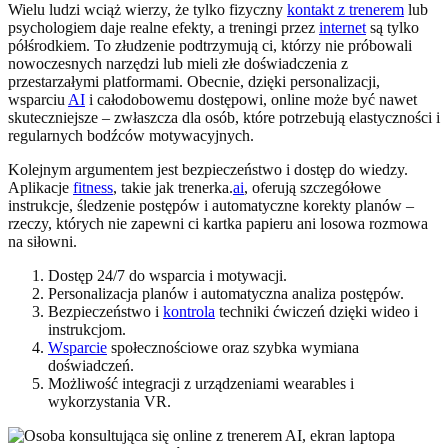
Wielu ludzi wciąż wierzy, że tylko fizyczny
kontakt z trenerem
lub
psychologiem daje realne efekty, a treningi przez
internet
są tylko
półśrodkiem. To złudzenie podtrzymują ci, którzy nie próbowali
nowoczesnych narzędzi lub mieli złe doświadczenia z
przestarzałymi platformami. Obecnie, dzięki personalizacji,
wsparciu
AI
i całodobowemu dostępowi, online może być nawet
skuteczniejsze – zwłaszcza dla osób, które potrzebują elastyczności i
regularnych bodźców motywacyjnych.
Kolejnym argumentem jest bezpieczeństwo i dostęp do wiedzy.
Aplikacje
fitness
, takie jak trenerka.
ai
, oferują szczegółowe
instrukcje, śledzenie postępów i automatyczne korekty planów –
rzeczy, których nie zapewni ci kartka papieru ani losowa rozmowa
na siłowni.
Dostęp 24/7 do wsparcia i motywacji.
Personalizacja planów i automatyczna analiza postępów.
Bezpieczeństwo i
kontrola
techniki ćwiczeń dzięki wideo i
instrukcjom.
Wsparcie
społecznościowe oraz szybka wymiana
doświadczeń.
Możliwość integracji z urządzeniami wearables i
wykorzystania VR.