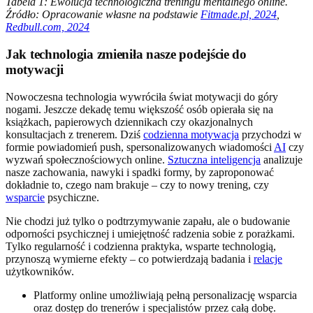
Tabela 1: Ewolucja technologiczna treningu mentalnego online.
Źródło: Opracowanie własne na podstawie
Fitmade.pl, 2024
,
Redbull.com, 2024
Jak technologia zmieniła nasze podejście do
motywacji
Nowoczesna technologia wywróciła świat motywacji do góry
nogami. Jeszcze dekadę temu większość osób opierała się na
książkach, papierowych dziennikach czy okazjonalnych
konsultacjach z trenerem. Dziś
codzienna motywacja
przychodzi w
formie powiadomień push, spersonalizowanych wiadomości
AI
czy
wyzwań społecznościowych online.
Sztuczna inteligencja
analizuje
nasze zachowania, nawyki i spadki formy, by zaproponować
dokładnie to, czego nam brakuje – czy to nowy trening, czy
wsparcie
psychiczne.
Nie chodzi już tylko o podtrzymywanie zapału, ale o budowanie
odporności psychicznej i umiejętność radzenia sobie z porażkami.
Tylko regularność i codzienna praktyka, wsparte technologią,
przynoszą wymierne efekty – co potwierdzają badania i
relacje
użytkowników.
Platformy online umożliwiają pełną personalizację wsparcia
oraz dostęp do trenerów i specjalistów przez całą dobę.