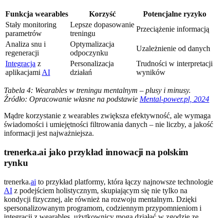
Funkcja wearables
Korzyść
Potencjalne ryzyko
Stały monitoring
Lepsze dopasowanie
Przeciążenie informacją
parametrów
treningu
Analiza snu i
Optymalizacja
Uzależnienie od danych
regeneracji
odpoczynku
Integracja
z
Personalizacja
Trudności w interpretacji
aplikacjami
AI
działań
wyników
Tabela 4: Wearables w treningu mentalnym – plusy i minusy.
Źródło: Opracowanie własne na podstawie
Mental-power.pl, 2024
Mądre korzystanie z wearables zwiększa efektywność, ale wymaga
świadomości i umiejętności filtrowania danych – nie liczby, a jakość
informacji jest najważniejsza.
trenerka.ai jako przykład innowacji na polskim
rynku
trenerka.
ai
to przykład platformy, która łączy najnowsze technologie
AI
z podejściem holistycznym, skupiającym się nie tylko na
kondycji fizycznej, ale również na rozwoju mentalnym. Dzięki
spersonalizowanym programom, codziennym przypomnieniom i
integracji z wearables, użytkownicy mogą działać w zgodzie ze