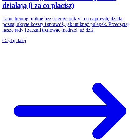
działają (i za co płacisz)
Tanie treningi online bez ściemy: odkryj, co naprawdę działa,
poznaj ukryte koszty i sprawdź, jak uniknąć pułapek. Przeczytaj
nasze rady i zacznij trenować mądrzej już dziś.
Czytaj dalej