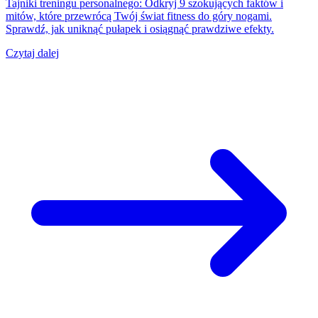
Tajniki treningu personalnego: Odkryj 9 szokujących faktów i
mitów, które przewrócą Twój świat fitness do góry nogami.
Sprawdź, jak uniknąć pułapek i osiągnąć prawdziwe efekty.
Czytaj dalej