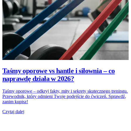
Taśmy oporowe vs hantle i siłownia – co
naprawdę działa w 2026?
Taśmy oporowe – odkryj fakty, mity i sekrety skutecznego treningu.
Przewodnik, który odmieni Twoje podejście do ćwiczeń. Sprawdź,
zanim kupisz!
Czytaj dalej