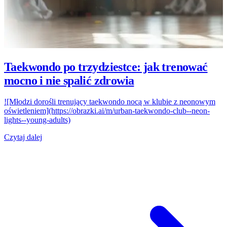
Taekwondo po trzydziestce: jak trenować
mocno i nie spalić zdrowia
![Młodzi dorośli trenujący taekwondo nocą w klubie z neonowym
oświetleniem](https://obrazki.ai/m/urban-taekwondo-club--neon-
lights--young-adults)
Czytaj dalej