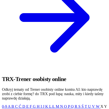
TRX-Trener osobisty online
Odkryj tematy od Trener osobisty online kontra AI: kto naprawdę
zrobi z ciebie formę? do TRX pod lupą: nauka, mity i kiedy taśmy
naprawdę działają.
0-9
A
B
C
Ć
D
E
F
G
H
I
J
K
L
Ł
M
N
O
P
Q
R
S
Ś
T
U
V
W
X
Y