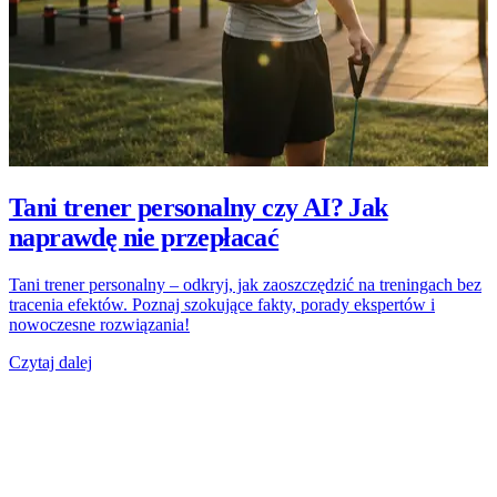
Tani trener personalny czy AI? Jak
naprawdę nie przepłacać
Tani trener personalny – odkryj, jak zaoszczędzić na treningach bez
tracenia efektów. Poznaj szokujące fakty, porady ekspertów i
nowoczesne rozwiązania!
Czytaj dalej