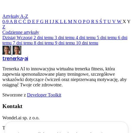
Artykuły A-Z
0-9
A
B
C
Ć
D
E
F
G
H
I
J
K
L
Ł
M
N
O
P
Q
R
S
Ś
T
U
V
W
X
Y
Z
Codzienne artykuły
Dzisiaj
Wczoraj
2 dni temu
3 dni temu
4 dni temu
5 dni temu
6 dni
temu
7 dni temu
8 dni temu
9 dni temu
10 dni temu
trenerka
ai
Trenerka AI to innowacyjna wirtualna trenerka fitness, która
zapewnia spersonalizowane plany treningowe, szczegółowe
wskazówki dotyczące ćwiczeń oraz nieprzerwaną motywację, aby
osiągnąć Twoje cele zdrowotne.
Stworzone z
Developer Toolkit
Kontakt
Wondel.ai sp. z o.o.
Twarda 18