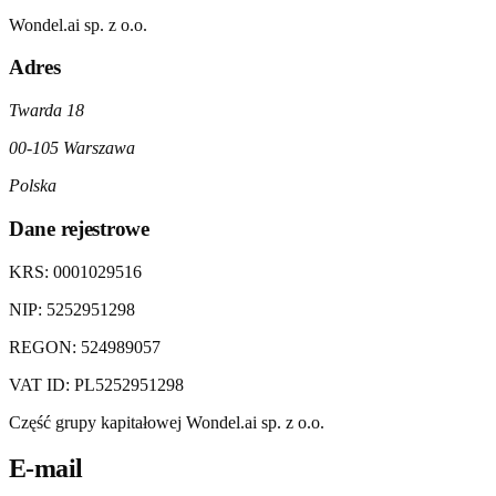
Wondel.ai sp. z o.o.
Adres
Twarda 18
00-105 Warszawa
Polska
Dane rejestrowe
KRS:
0001029516
NIP:
5252951298
REGON:
524989057
VAT ID:
PL5252951298
Część grupy kapitałowej Wondel.ai sp. z o.o.
E-mail