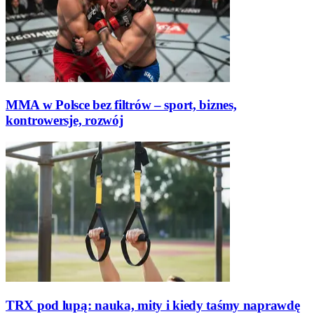
MMA w Polsce bez filtrów – sport, biznes,
kontrowersje, rozwój
TRX pod lupą: nauka, mity i kiedy taśmy naprawdę