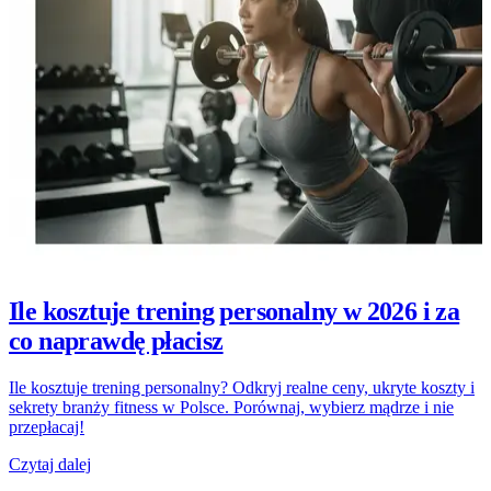
Ile kosztuje trening personalny w 2026 i za
co naprawdę płacisz
Ile kosztuje trening personalny? Odkryj realne ceny, ukryte koszty i
sekrety branży fitness w Polsce. Porównaj, wybierz mądrze i nie
przepłacaj!
Czytaj dalej