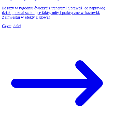
Ile razy w tygodniu ćwiczyć z trenerem? Sprawdź, co naprawdę
działa, poznaj szokujące fakty, mity i praktyczne wskazówki.
Zainwestuj w efekty z głową!
Czytaj dalej