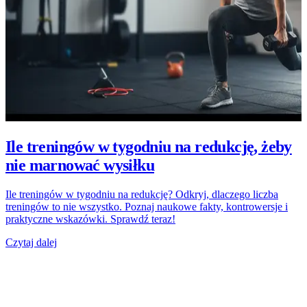
Ile treningów w tygodniu na redukcję, żeby
nie marnować wysiłku
Ile treningów w tygodniu na redukcję? Odkryj, dlaczego liczba
treningów to nie wszystko. Poznaj naukowe fakty, kontrowersje i
praktyczne wskazówki. Sprawdź teraz!
Czytaj dalej