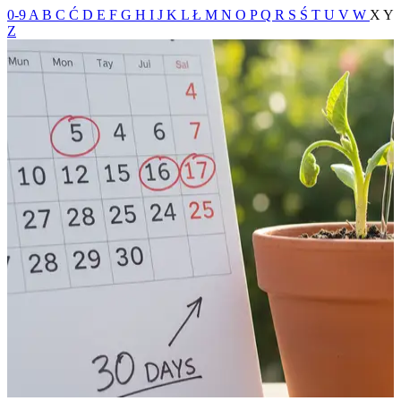
0-9
A
B
C
Ć
D
E
F
G
H
I
J
K
L
Ł
M
N
O
P
Q
R
S
Ś
T
U
V
W
X
Y
Z