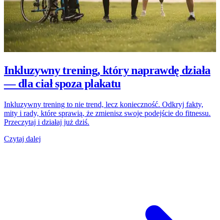
Inkluzywny trening, który naprawdę działa
— dla ciał spoza plakatu
Inkluzywny trening to nie trend, lecz konieczność. Odkryj fakty,
mity i rady, które sprawią, że zmienisz swoje podejście do fitnessu.
Przeczytaj i działaj już dziś.
Czytaj dalej