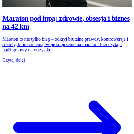
Maraton pod lupą: zdrowie, obsesja i biznes
na 42 km
Maraton to nie tylko bieg – odkryj brutalne prawdy, kontrowersje i
sekrety, które zmienią twoje spojrzenie na maraton. Przeczytaj i
bądź gotowy na wszystko.
Czytaj dalej