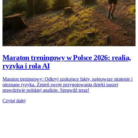
Maraton treningowy w Polsce 2026: realia,
ryzyka i rola AI
Maraton treningowy: Odkryj szokujące fakty, najnowsze strategie i
nieznane ryzyka. Zmień swoje przygotowania dzięki naszej
prawdziwie polskiej analizie. Sprawdź teraz!
Czytaj dalej