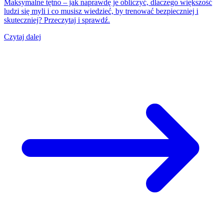
Maksymalne tętno – jak naprawdę je obliczyć, dlaczego większość
ludzi się myli i co musisz wiedzieć, by trenować bezpieczniej i
skuteczniej? Przeczytaj i sprawdź.
Czytaj dalej