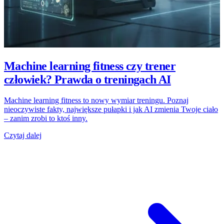
Machine learning fitness czy trener
człowiek? Prawda o treningach AI
Machine learning fitness to nowy wymiar treningu. Poznaj
nieoczywiste fakty, największe pułapki i jak AI zmienia Twoje ciało
– zanim zrobi to ktoś inny.
Czytaj dalej