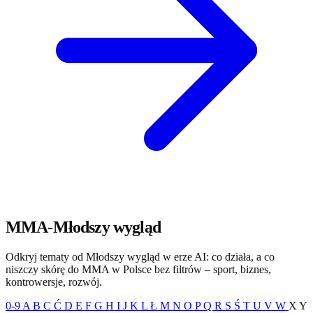
MMA-Młodszy wygląd
Odkryj tematy od Młodszy wygląd w erze AI: co działa, a co
niszczy skórę do MMA w Polsce bez filtrów – sport, biznes,
kontrowersje, rozwój.
0-9
A
B
C
Ć
D
E
F
G
H
I
J
K
L
Ł
M
N
O
P
Q
R
S
Ś
T
U
V
W
X
Y