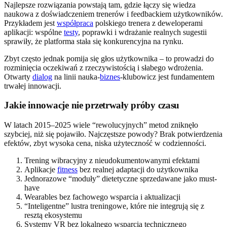
Najlepsze rozwiązania powstają tam, gdzie łączy się wiedza
naukowa z doświadczeniem trenerów i feedbackiem użytkowników.
Przykładem jest
współpraca
polskiego trenera z deweloperami
aplikacji: wspólne
testy
, poprawki i wdrażanie realnych sugestii
sprawiły, że platforma stała się konkurencyjna na rynku.
Zbyt często jednak pomija się głos użytkownika – to prowadzi do
rozminięcia oczekiwań z rzeczywistością i słabego wdrożenia.
Otwarty
dialog
na linii nauka-
biznes
-klubowicz jest fundamentem
trwałej innowacji.
Jakie innowacje nie przetrwały próby czasu
W latach 2015–2025 wiele “rewolucyjnych” metod zniknęło
szybciej, niż się pojawiło. Najczęstsze powody? Brak potwierdzenia
efektów, zbyt wysoka cena, niska użyteczność w codzienności.
Trening wibracyjny z nieudokumentowanymi efektami
Aplikacje
fitness
bez realnej adaptacji do użytkownika
Jednorazowe “moduły” dietetyczne sprzedawane jako must-
have
Wearables bez fachowego wsparcia i aktualizacji
“Inteligentne” lustra treningowe, które nie integrują się z
resztą ekosystemu
Systemy VR bez lokalnego wsparcia technicznego