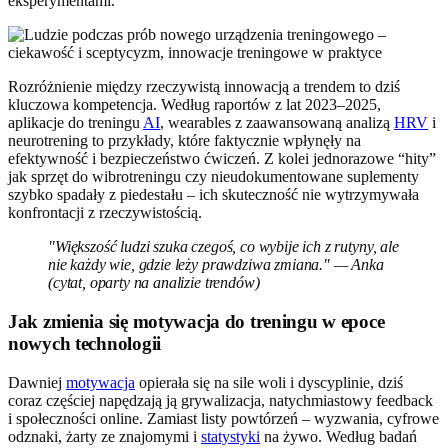
eksperymentami.
Rozróżnienie między rzeczywistą innowacją a trendem to dziś
kluczowa kompetencja. Według raportów z lat 2023–2025,
aplikacje do treningu
AI
, wearables z zaawansowaną analizą
HRV
i
neurotrening to przykłady, które faktycznie wpłynęły na
efektywność i bezpieczeństwo ćwiczeń. Z kolei jednorazowe “hity”
jak sprzęt do wibrotreningu czy nieudokumentowane suplementy
szybko spadały z piedestału – ich skuteczność nie wytrzymywała
konfrontacji z rzeczywistością.
"Większość ludzi szuka czegoś, co wybije ich z rutyny, ale
nie każdy wie, gdzie leży prawdziwa zmiana." — Anka
(cytat, oparty na analizie trendów)
Jak zmienia się motywacja do treningu w epoce
nowych technologii
Dawniej
motywacja
opierała się na sile woli i dyscyplinie, dziś
coraz częściej napędzają ją grywalizacja, natychmiastowy feedback
i społeczności online. Zamiast listy powtórzeń – wyzwania, cyfrowe
odznaki, żarty ze znajomymi i
statystyki
na żywo. Według badań