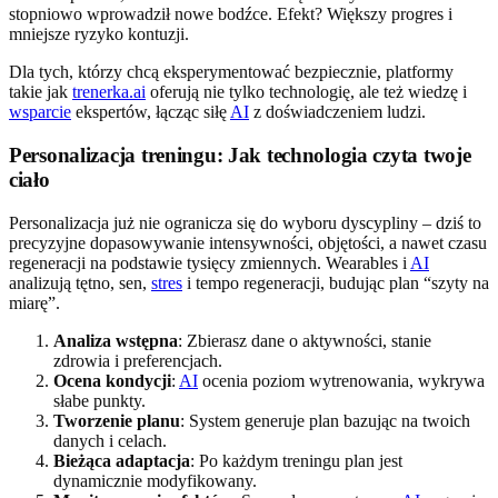
stopniowo wprowadził nowe bodźce. Efekt? Większy progres i
mniejsze ryzyko kontuzji.
Dla tych, którzy chcą eksperymentować bezpiecznie, platformy
takie jak
trenerka.ai
oferują nie tylko technologię, ale też wiedzę i
wsparcie
ekspertów, łącząc siłę
AI
z doświadczeniem ludzi.
Personalizacja treningu: Jak technologia czyta twoje
ciało
Personalizacja już nie ogranicza się do wyboru dyscypliny – dziś to
precyzyjne dopasowywanie intensywności, objętości, a nawet czasu
regeneracji na podstawie tysięcy zmiennych. Wearables i
AI
analizują tętno, sen,
stres
i tempo regeneracji, budując plan “szyty na
miarę”.
Analiza wstępna
: Zbierasz dane o aktywności, stanie
zdrowia i preferencjach.
Ocena kondycji
:
AI
ocenia poziom wytrenowania, wykrywa
słabe punkty.
Tworzenie planu
: System generuje plan bazując na twoich
danych i celach.
Bieżąca adaptacja
: Po każdym treningu plan jest
dynamicznie modyfikowany.