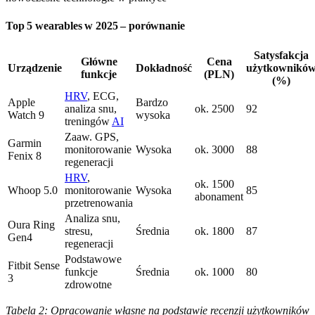
Top 5 wearables w 2025 – porównanie
Satysfakcja
Główne
Cena
Urządzenie
Dokładność
użytkownikó
funkcje
(PLN)
(%)
HRV
, ECG,
Apple
Bardzo
analiza snu,
ok. 2500
92
Watch 9
wysoka
treningów
AI
Zaaw. GPS,
Garmin
monitorowanie
Wysoka
ok. 3000
88
Fenix 8
regeneracji
HRV
,
ok. 1500
Whoop 5.0
monitorowanie
Wysoka
85
abonament
przetrenowania
Analiza snu,
Oura Ring
stresu,
Średnia
ok. 1800
87
Gen4
regeneracji
Podstawowe
Fitbit Sense
funkcje
Średnia
ok. 1000
80
3
zdrowotne
Tabela 2: Opracowanie własne na podstawie recenzji użytkowników