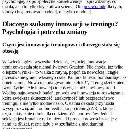
psychologię, aż po społeczne konsekwencje – sprawdzamy, co
działa, a co to tylko błyskotliwa ściema. Oto
przewodnik
dla tych,
którzy chcą trenować mądrzej, nie tylko modniej.
Dlaczego szukamy innowacji w treningu?
Psychologia i potrzeba zmiany
Czym jest innowacja treningowa i dlaczego stała się
obsesją
W świecie, gdzie wszystko dzieje się szybciej, innowacja
treningowa stała się niemal świętym Graalem. Nie chodzi już tylko
o lepsze wyniki – to walka z rutyną, pogoń za nowością i ciągłe
przesuwanie granic własnego ciała. Kultura fitnessu bombarduje nas
obietnicami: “Nowa metoda gwarantuje efekt!”, “Ten gadżet zmieni
twoje życie!” Ale innowacja to coś więcej niż chwilowy trend.
Według najnowszych badań, prawdziwa innowacja to rozwiązanie,
które zwiększa skuteczność, atrakcyjność lub bezpieczeństwo
treningu, a nie tylko modne hasło. Ostatnia dekada przyniosła
wysyp rozwiązań – od biofeedbacku po treningi AR, z których
część faktycznie odmieniła codzienność sportowców. Jednak
selekcja jest brutalna: tylko niewielki procent nowości zostaje z
nami na dłużej, reszta ląduje w szufladzie z nieudanymi