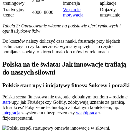
2500+
treningowy
immersja
aplikacje
Tradycyjny
Wsparcie
,
Dojazdy,
4000–8000
trener
motywacja
umawianie
Tabela 3: Opracowanie własne na podstawie ofert rynkowych i
opinii użytkowników
Do kosztów należy doliczyć czas nauki, frustracje przy błędach
technicznych czy konieczność wymiany sprzętu – to często
pomijane aspekty, o których mało kto mówi w reklamach.
Polska na tle świata: Jak innowacje trafiają
do naszych siłowni
Polskie start-upy i inicjatywy fitness: Sukcesy i porażki
Polska scena fitnessowa nie ustępuje globalnym trendom – rodzime
start
-upy, jak FitAdept czy Gofitly, zdobywają uznanie za granicą.
Ich sukces? Połączenie technologii z lokalnym kontekstem, np.
integracja
z systemem ubezpieczeń czy
współpraca
z
fizjoterapeutami.