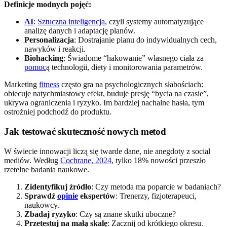
Definicje modnych pojęć:
AI
:
Sztuczna inteligencja
, czyli systemy automatyzujące
analizę danych i adaptację planów.
Personalizacja
: Dostrajanie planu do indywidualnych cech,
nawyków i reakcji.
Biohacking
: Świadome “hakowanie” własnego ciała za
pomoc
ą technologii, diety i monitorowania parametrów.
Marketing
fitness
często gra na psychologicznych słabościach:
obiecuje natychmiastowy efekt, buduje presję “bycia na czasie”,
ukrywa ograniczenia i ryzyko. Im bardziej nachalne hasła, tym
ostrożniej podchodź do produktu.
Jak testować skuteczność nowych metod
W świecie innowacji liczą się twarde dane, nie anegdoty z social
mediów. Według
Cochrane, 2024
, tylko 18% nowości przeszło
rzetelne badania naukowe.
Zidentyfikuj źródło
: Czy metoda ma poparcie w badaniach?
Sprawdź
opinie
ekspertów
: Trenerzy, fizjoterapeuci,
naukowcy.
Zbadaj ryzyko
: Czy są znane skutki uboczne?
Przetestuj na małą skalę
: Zacznij od krótkiego okresu.