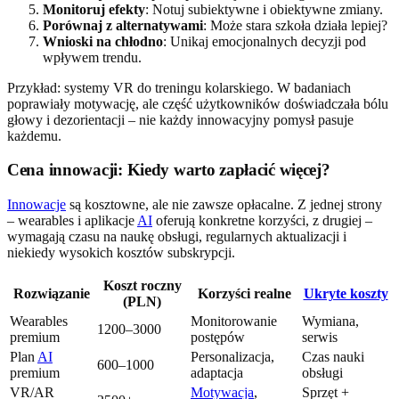
Monitoruj efekty
: Notuj subiektywne i obiektywne zmiany.
Porównaj z alternatywami
: Może stara szkoła działa lepiej?
Wnioski na chłodno
: Unikaj emocjonalnych decyzji pod
wpływem trendu.
Przykład: systemy VR do treningu kolarskiego. W badaniach
poprawiały motywację, ale część użytkowników doświadczała bólu
głowy i dezorientacji – nie każdy innowacyjny pomysł pasuje
każdemu.
Cena innowacji: Kiedy warto zapłacić więcej?
Innowacje
są kosztowne, ale nie zawsze opłacalne. Z jednej strony
– wearables i aplikacje
AI
oferują konkretne korzyści, z drugiej –
wymagają czasu na naukę obsługi, regularnych aktualizacji i
niekiedy wysokich kosztów subskrypcji.
Koszt roczny
Rozwiązanie
Korzyści realne
Ukryte koszty
(PLN)
Wearables
Monitorowanie
Wymiana,
1200–3000
premium
postępów
serwis
Plan
AI
Personalizacja,
Czas nauki
600–1000
premium
adaptacja
obsługi
VR/AR
Motywacja
,
Sprzęt +