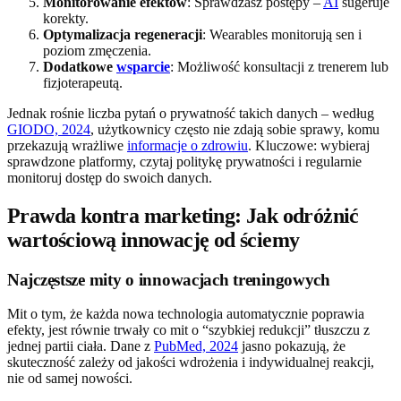
Monitorowanie efektów
: Sprawdzasz postępy –
AI
sugeruje
korekty.
Optymalizacja regeneracji
: Wearables monitorują sen i
poziom zmęczenia.
Dodatkowe
wsparcie
: Możliwość konsultacji z trenerem lub
fizjoterapeutą.
Jednak rośnie liczba pytań o prywatność takich danych – według
GIODO, 2024
, użytkownicy często nie zdają sobie sprawy, komu
przekazują wrażliwe
informacje o zdrowiu
. Kluczowe: wybieraj
sprawdzone platformy, czytaj politykę prywatności i regularnie
monitoruj dostęp do swoich danych.
Prawda kontra marketing: Jak odróżnić
wartościową innowację od ściemy
Najczęstsze mity o innowacjach treningowych
Mit o tym, że każda nowa technologia automatycznie poprawia
efekty, jest równie trwały co mit o “szybkiej redukcji” tłuszczu z
jednej partii ciała. Dane z
PubMed, 2024
jasno pokazują, że
skuteczność zależy od jakości wdrożenia i indywidualnej reakcji,
nie od samej nowości.