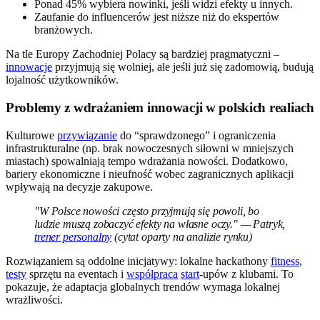
Ponad 45% wybiera nowinki, jeśli widzi efekty u innych.
Zaufanie do influencerów jest niższe niż do ekspertów
branżowych.
Na tle Europy Zachodniej Polacy są bardziej pragmatyczni –
innowacje
przyjmują się wolniej, ale jeśli już się zadomowią, budują
lojalność użytkowników.
Problemy z wdrażaniem innowacji w polskich realiach
Kulturowe
przywiązanie
do “sprawdzonego” i ograniczenia
infrastrukturalne (np. brak nowoczesnych siłowni w mniejszych
miastach) spowalniają tempo wdrażania nowości. Dodatkowo,
bariery ekonomiczne i nieufność wobec zagranicznych aplikacji
wpływają na decyzje zakupowe.
"W Polsce nowości często przyjmują się powoli, bo
ludzie muszą zobaczyć efekty na własne oczy." — Patryk,
trener personalny
(cytat oparty na analizie rynku)
Rozwiązaniem są oddolne inicjatywy: lokalne hackathony
fitness
,
testy
sprzętu na eventach i
współpraca
start
-upów z klubami. To
pokazuje, że adaptacja globalnych trendów wymaga lokalnej
wrażliwości.