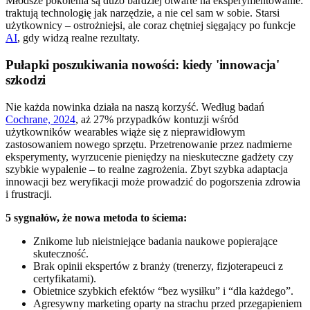
Młodsze pokolenia są dużo bardziej otwarte na eksperymentowanie:
traktują technologię jak narzędzie, a nie cel sam w sobie. Starsi
użytkownicy – ostrożniejsi, ale coraz chętniej sięgający po funkcje
AI
, gdy widzą realne rezultaty.
Pułapki poszukiwania nowości: kiedy 'innowacja'
szkodzi
Nie każda nowinka działa na naszą korzyść. Według badań
Cochrane, 2024
, aż 27% przypadków kontuzji wśród
użytkowników wearables wiąże się z nieprawidłowym
zastosowaniem nowego sprzętu. Przetrenowanie przez nadmierne
eksperymenty, wyrzucenie pieniędzy na nieskuteczne gadżety czy
szybkie wypalenie – to realne zagrożenia. Zbyt szybka adaptacja
innowacji bez weryfikacji może prowadzić do pogorszenia zdrowia
i frustracji.
5 sygnałów, że nowa metoda to ściema:
Znikome lub nieistniejące badania naukowe popierające
skuteczność.
Brak opinii ekspertów z branży (trenerzy, fizjoterapeuci z
certyfikatami).
Obietnice szybkich efektów “bez wysiłku” i “dla każdego”.
Agresywny marketing oparty na strachu przed przegapieniem