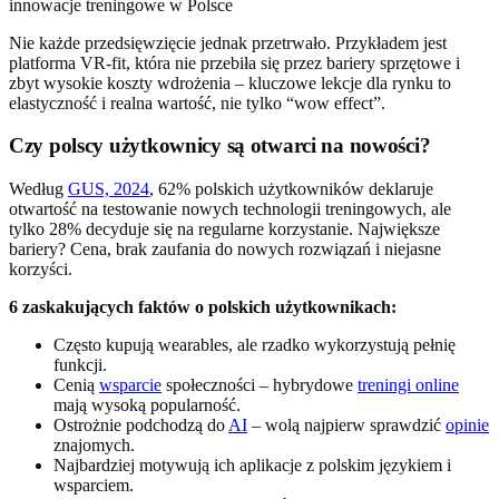
Nie każde przedsięwzięcie jednak przetrwało. Przykładem jest
platforma VR-fit, która nie przebiła się przez bariery sprzętowe i
zbyt wysokie koszty wdrożenia – kluczowe lekcje dla rynku to
elastyczność i realna wartość, nie tylko “wow effect”.
Czy polscy użytkownicy są otwarci na nowości?
Według
GUS, 2024
, 62% polskich użytkowników deklaruje
otwartość na testowanie nowych technologii treningowych, ale
tylko 28% decyduje się na regularne korzystanie. Największe
bariery? Cena, brak zaufania do nowych rozwiązań i niejasne
korzyści.
6 zaskakujących faktów o polskich użytkownikach:
Często kupują wearables, ale rzadko wykorzystują pełnię
funkcji.
Cenią
wsparcie
społeczności – hybrydowe
treningi online
mają wysoką popularność.
Ostrożnie podchodzą do
AI
– wolą najpierw sprawdzić
opinie
znajomych.
Najbardziej motywują ich aplikacje z polskim językiem i
wsparciem.