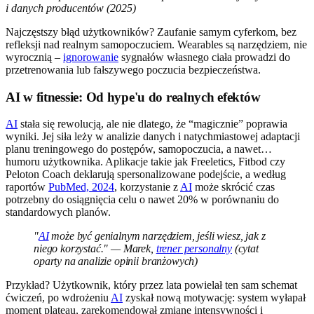
i danych producentów (2025)
Najczęstszy błąd użytkowników? Zaufanie samym cyferkom, bez
refleksji nad realnym samopoczuciem. Wearables są narzędziem, nie
wyrocznią –
ignorowanie
sygnałów własnego ciała prowadzi do
przetrenowania lub fałszywego poczucia bezpieczeństwa.
AI w fitnessie: Od hype'u do realnych efektów
AI
stała się rewolucją, ale nie dlatego, że “magicznie” poprawia
wyniki. Jej siła leży w analizie danych i natychmiastowej adaptacji
planu treningowego do postępów, samopoczucia, a nawet…
humoru użytkownika. Aplikacje takie jak Freeletics, Fitbod czy
Peloton Coach deklarują spersonalizowane podejście, a według
raportów
PubMed, 2024
, korzystanie z
AI
może skrócić czas
potrzebny do osiągnięcia celu o nawet 20% w porównaniu do
standardowych planów.
"
AI
może być genialnym narzędziem, jeśli wiesz, jak z
niego korzystać." — Marek,
trener personalny
(cytat
oparty na analizie opinii branżowych)
Przykład? Użytkownik, który przez lata powielał ten sam schemat
ćwiczeń, po wdrożeniu
AI
zyskał nową motywację: system wyłapał
moment plateau, zarekomendował zmianę intensywności i