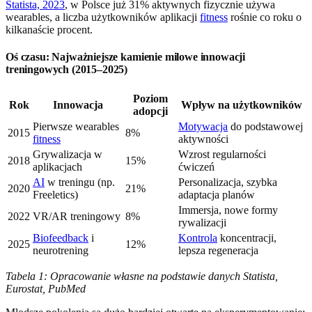
Statista, 2023
, w Polsce już 31% aktywnych fizycznie używa
wearables, a liczba użytkowników aplikacji
fitness
rośnie co roku o
kilkanaście procent.
Oś czasu: Najważniejsze kamienie milowe innowacji
treningowych (2015–2025)
Poziom
Rok
Innowacja
Wpływ na użytkowników
adopcji
Pierwsze wearables
Motywacja
do podstawowej
2015
8%
fitness
aktywności
Grywalizacja w
Wzrost regularności
2018
15%
aplikacjach
ćwiczeń
AI
w treningu (np.
Personalizacja, szybka
2020
21%
Freeletics)
adaptacja planów
Immersja, nowe formy
2022
VR/AR treningowy
8%
rywalizacji
Biofeedback
i
Kontrola
koncentracji,
2025
12%
neurotrening
lepsza regeneracja
Tabela 1: Opracowanie własne na podstawie danych Statista,
Eurostat, PubMed