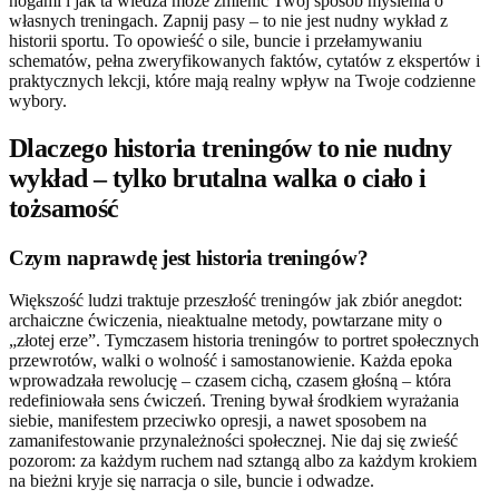
nogami i jak ta wiedza może zmienić Twój sposób myślenia o
własnych treningach. Zapnij pasy – to nie jest nudny wykład z
historii sportu. To opowieść o sile, buncie i przełamywaniu
schematów, pełna zweryfikowanych faktów, cytatów z ekspertów i
praktycznych lekcji, które mają realny wpływ na Twoje codzienne
wybory.
Dlaczego historia treningów to nie nudny
wykład – tylko brutalna walka o ciało i
tożsamość
Czym naprawdę jest historia treningów?
Większość ludzi traktuje przeszłość treningów jak zbiór anegdot:
archaiczne ćwiczenia, nieaktualne metody, powtarzane mity o
„złotej erze”. Tymczasem historia treningów to portret społecznych
przewrotów, walki o wolność i samostanowienie. Każda epoka
wprowadzała rewolucję – czasem cichą, czasem głośną – która
redefiniowała sens ćwiczeń. Trening bywał środkiem wyrażania
siebie, manifestem przeciwko opresji, a nawet sposobem na
zamanifestowanie przynależności społecznej. Nie daj się zwieść
pozorom: za każdym ruchem nad sztangą albo za każdym krokiem
na bieżni kryje się narracja o sile, buncie i odwadze.