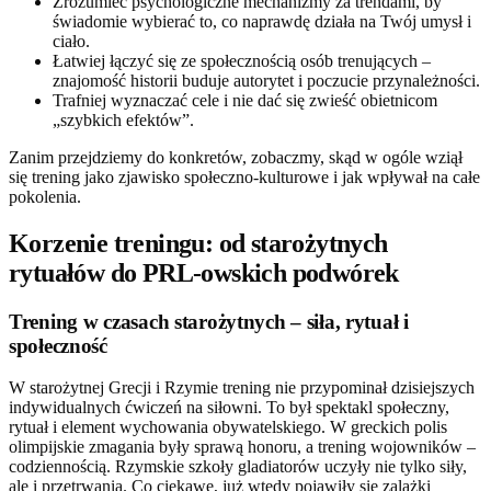
Zrozumieć psychologiczne mechanizmy za trendami, by
świadomie wybierać to, co naprawdę działa na Twój umysł i
ciało.
Łatwiej łączyć się ze społecznością osób trenujących –
znajomość historii buduje autorytet i poczucie przynależności.
Trafniej wyznaczać cele i nie dać się zwieść obietnicom
„szybkich efektów”.
Zanim przejdziemy do konkretów, zobaczmy, skąd w ogóle wziął
się trening jako zjawisko społeczno-kulturowe i jak wpływał na całe
pokolenia.
Korzenie treningu: od starożytnych
rytuałów do PRL-owskich podwórek
Trening w czasach starożytnych – siła, rytuał i
społeczność
W starożytnej Grecji i Rzymie trening nie przypominał dzisiejszych
indywidualnych ćwiczeń na siłowni. To był spektakl społeczny,
rytuał i element wychowania obywatelskiego. W greckich polis
olimpijskie zmagania były sprawą honoru, a trening wojowników –
codziennością. Rzymskie szkoły gladiatorów uczyły nie tylko siły,
ale i przetrwania. Co ciekawe, już wtedy pojawiły się zalążki