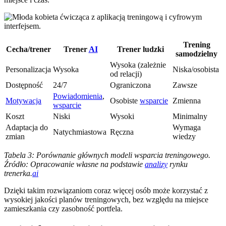
Trening
Cecha/trener
Trener
AI
Trener ludzki
samodzielny
Wysoka (zależnie
Personalizacja
Wysoka
Niska/osobista
od relacji)
Dostępność
24/7
Ograniczona
Zawsze
Powiadomienia
,
Motywacja
Osobiste
wsparcie
Zmienna
wsparcie
Koszt
Niski
Wysoki
Minimalny
Adaptacja do
Wymaga
Natychmiastowa
Ręczna
zmian
wiedzy
Tabela 3: Porównanie głównych modeli wsparcia treningowego.
Źródło: Opracowanie własne na podstawie
analizy
rynku
trenerka.
ai
Dzięki takim rozwiązaniom coraz więcej osób może korzystać z
wysokiej jakości planów treningowych, bez względu na miejsce
zamieszkania czy zasobność portfela.