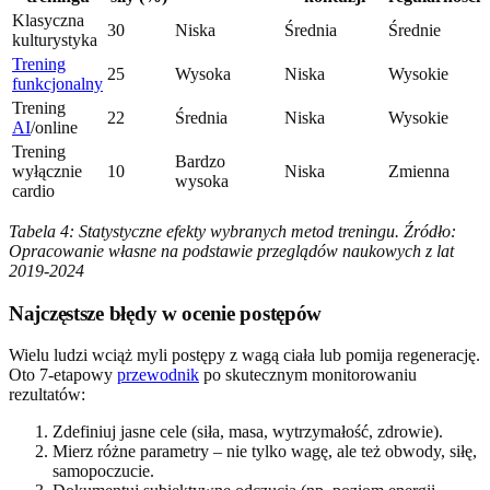
Klasyczna
30
Niska
Średnia
Średnie
kulturystyka
Trening
25
Wysoka
Niska
Wysokie
funkcjonalny
Trening
22
Średnia
Niska
Wysokie
AI
/online
Trening
Bardzo
wyłącznie
10
Niska
Zmienna
wysoka
cardio
Tabela 4: Statystyczne efekty wybranych metod treningu. Źródło:
Opracowanie własne na podstawie przeglądów naukowych z lat
2019-2024
Najczęstsze błędy w ocenie postępów
Wielu ludzi wciąż myli postępy z wagą ciała lub pomija regenerację.
Oto 7-etapowy
przewodnik
po skutecznym monitorowaniu
rezultatów:
Zdefiniuj jasne cele (siła, masa, wytrzymałość, zdrowie).
Mierz różne parametry – nie tylko wagę, ale też obwody, siłę,
samopoczucie.