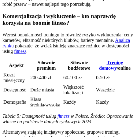
robić przerw – nawet najlepsi tego potrzebują.
Komercjalizacja i wykluczenie – kto naprawdę
korzysta na boomie fitness?
Wzrost popularności treningu to również ryzyko wykluczenia: ceny
karnetów, elitarność niektórych klubów, bariery mentalne.
Analiza
rynku
pokazuje, że wciąż istnieją znaczące różnice w dostępności
usług
fitness
.
Siłownie
Siłownie
Trening
Aspekt
premium
budżetowe
domowy
/online
Koszt
200-400 zł
60-100 zł
0-50 zł
miesięczny
Większość
Dostępność
Duże miasta
Wszędzie
lokalizacji
Klasa
Demografia
Każdy
Każdy
średnia/wysoka
Tabela 5: Dostępność usług
fitness
w Polsce. Źródło: Opracowanie
własne na podstawie danych rynkowych 2024
Alternatywą stają się inicjatywy społeczne, grupowe treningi