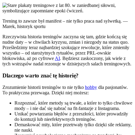
Trening to zawsze był manifest – nie tylko praca nad sylwetką. —
Marek, historyk sportu
Rzeczywista historia treningów zaczyna się tam, gdzie kończą się
nudne daty – w chwilach kryzysu, zmian i niezgody na status quo.
Prześledzimy teraz najbardziej szokujące rewolucje, które zmieniły
wszystko – od starożytnych rytuałów, przez PRL-owskie
blokowiska, aż po cyfrowe
AI
. Będziesz zaskoczony, jak wiele z
tych wstrząsów nadal rezonuje w dzisiejszych salach treningowych.
Dlaczego warto znać tę historię?
Zrozumienie historii treningów to nie tylko
hobby
dla pasjonatów.
To praktyczna przewaga. Dzięki niej możesz:
Rozpoznać, które metody są trwałe, a które to tylko chwilowe
mody – i nie dać się nabrać na fit-fantazje z Instagrama.
Unikać powtarzania błędów z przeszłości, które prowadziły
do kontuzji lub nieefektywnych treningów.
Demaskować mity, które przetrwały tylko dzięki sile reklamy,
nie nauki.