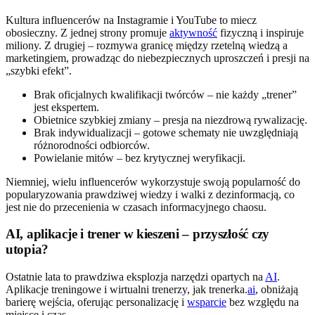
Kultura influencerów na Instagramie i YouTube to miecz
obosieczny. Z jednej strony promuje
aktywność
fizyczną i inspiruje
miliony. Z drugiej – rozmywa granicę między rzetelną wiedzą a
marketingiem, prowadząc do niebezpiecznych uproszczeń i presji na
„szybki efekt”.
Brak oficjalnych kwalifikacji twórców – nie każdy „trener”
jest ekspertem.
Obietnice szybkiej zmiany – presja na niezdrową rywalizację.
Brak indywidualizacji – gotowe schematy nie uwzględniają
różnorodności odbiorców.
Powielanie mitów – bez krytycznej weryfikacji.
Niemniej, wielu influencerów wykorzystuje swoją popularność do
popularyzowania prawdziwej wiedzy i walki z dezinformacją, co
jest nie do przecenienia w czasach informacyjnego chaosu.
AI, aplikacje i trener w kieszeni – przyszłość czy
utopia?
Ostatnie lata to prawdziwa eksplozja narzędzi opartych na
AI
.
Aplikacje treningowe i wirtualni trenerzy, jak trenerka.
ai
, obniżają
barierę wejścia, oferując personalizację i
wsparcie
bez względu na
miejsce i czas.