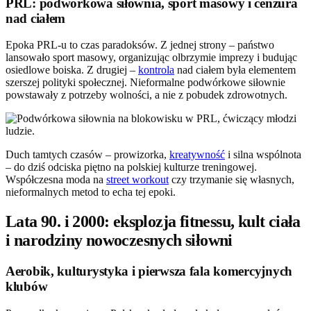
PRL: podwórkowa siłownia, sport masowy i cenzura
nad ciałem
Epoka PRL-u to czas paradoksów. Z jednej strony – państwo
lansowało sport masowy, organizując olbrzymie imprezy i budując
osiedlowe boiska. Z drugiej –
kontrola
nad ciałem była elementem
szerszej polityki społecznej. Nieformalne podwórkowe siłownie
powstawały z potrzeby wolności, a nie z pobudek zdrowotnych.
Duch tamtych czasów – prowizorka,
kreatywność
i silna wspólnota
– do dziś odciska piętno na polskiej kulturze treningowej.
Współczesna moda na
street workout
czy trzymanie się własnych,
nieformalnych metod to echa tej epoki.
Lata 90. i 2000: eksplozja fitnessu, kult ciała
i narodziny nowoczesnych siłowni
Aerobik, kulturystyka i pierwsza fala komercyjnych
klubów