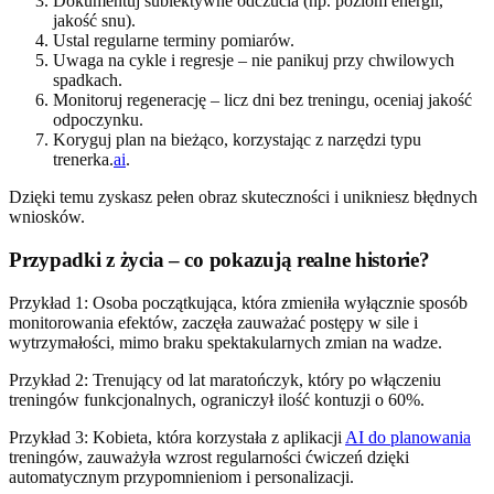
Dokumentuj subiektywne odczucia (np. poziom energii,
jakość snu).
Ustal regularne terminy pomiarów.
Uwaga na cykle i regresje – nie panikuj przy chwilowych
spadkach.
Monitoruj regenerację – licz dni bez treningu, oceniaj jakość
odpoczynku.
Koryguj plan na bieżąco, korzystając z narzędzi typu
trenerka.
ai
.
Dzięki temu zyskasz pełen obraz skuteczności i unikniesz błędnych
wniosków.
Przypadki z życia – co pokazują realne historie?
Przykład 1: Osoba początkująca, która zmieniła wyłącznie sposób
monitorowania efektów, zaczęła zauważać postępy w sile i
wytrzymałości, mimo braku spektakularnych zmian na wadze.
Przykład 2: Trenujący od lat maratończyk, który po włączeniu
treningów funkcjonalnych, ograniczył ilość kontuzji o 60%.
Przykład 3: Kobieta, która korzystała z aplikacji
AI do planowania
treningów, zauważyła wzrost regularności ćwiczeń dzięki
automatycznym przypomnieniom i personalizacji.