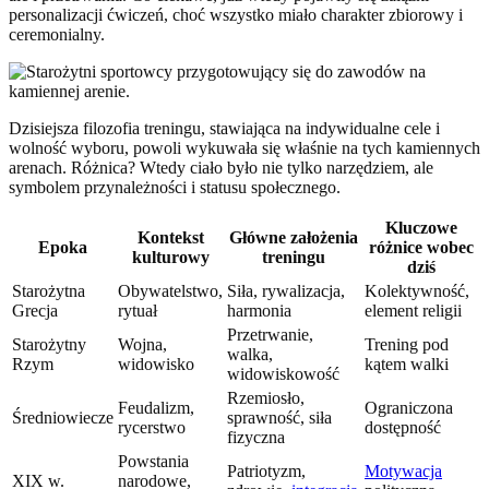
personalizacji ćwiczeń, choć wszystko miało charakter zbiorowy i
ceremonialny.
Dzisiejsza filozofia treningu, stawiająca na indywidualne cele i
wolność wyboru, powoli wykuwała się właśnie na tych kamiennych
arenach. Różnica? Wtedy ciało było nie tylko narzędziem, ale
symbolem przynależności i statusu społecznego.
Kluczowe
Kontekst
Główne założenia
Epoka
różnice wobec
kulturowy
treningu
dziś
Starożytna
Obywatelstwo,
Siła, rywalizacja,
Kolektywność,
Grecja
rytuał
harmonia
element religii
Przetrwanie,
Starożytny
Wojna,
Trening pod
walka,
Rzym
widowisko
kątem walki
widowiskowość
Rzemiosło,
Feudalizm,
Ograniczona
Średniowiecze
sprawność, siła
rycerstwo
dostępność
fizyczna
Powstania
Patriotyzm,
Motywacja
XIX w.
narodowe,