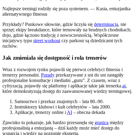
Najlepsze treningi rodziły się poza systemem. — Kasia, entuzjastka
alternatywnego fitnessu
Przykłady? Punkowe siłownie, gdzie liczyła się
determinacja
, nie
sprzęt; ekipy breakdance, które trenowały na brudnych chodnikach;
dojo, gdzie łączono tradycję z nowoczesnością. Współczesne
inicjatywy typu
street workout
czy parkour są dziedzicami tych
ruchów.
Jak zmieniała się dostępność i rola trenerów
Wraz z rozwojem rynku pojawili się pierwsi celebryci fitnessu i
trenerzy personalni.
Porady
przekazywane z ust do ust zastąpiły
profesjonalne konsultacje i medialni „guru”. Z czasem, wraz z
cyfryzacją, pojawiły się platformy i aplikacje takie jak trenerka.
ai
,
które demokratyzują dostęp do zaawansowanej wiedzy treningowej.
Samouctwo i przekaz znajomych – lata 80.-90.
Instruktorzy klubowi i kult celebrytów – lata 2000.
Aplikacje, trenerzy online i
AI
– obecna dekada
Zjawisko to pokazuje, jak bardzo przesunęła się
granica
między
profesjonalistą a entuzjastą – dziś każdy może mieć dostęp do
wsparcia i wiedzy na poziomie eksperta.