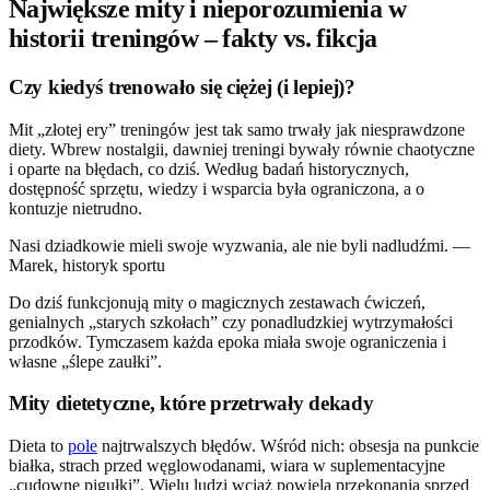
Największe mity i nieporozumienia w
historii treningów – fakty vs. fikcja
Czy kiedyś trenowało się ciężej (i lepiej)?
Mit „złotej ery” treningów jest tak samo trwały jak niesprawdzone
diety. Wbrew nostalgii, dawniej treningi bywały równie chaotyczne
i oparte na błędach, co dziś. Według badań historycznych,
dostępność sprzętu, wiedzy i wsparcia była ograniczona, a o
kontuzje nietrudno.
Nasi dziadkowie mieli swoje wyzwania, ale nie byli nadludźmi. —
Marek, historyk sportu
Do dziś funkcjonują mity o magicznych zestawach ćwiczeń,
genialnych „starych szkołach” czy ponadludzkiej wytrzymałości
przodków. Tymczasem każda epoka miała swoje ograniczenia i
własne „ślepe zaułki”.
Mity dietetyczne, które przetrwały dekady
Dieta to
pole
najtrwalszych błędów. Wśród nich: obsesja na punkcie
białka, strach przed węglowodanami, wiara w suplementacyjne
„cudowne pigułki”. Wielu ludzi wciąż powiela przekonania sprzed