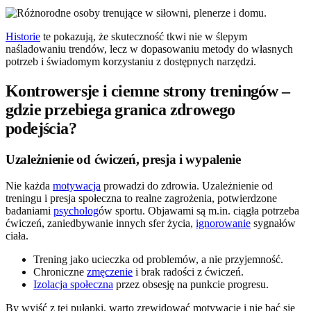
Historie
te pokazują, że skuteczność tkwi nie w ślepym
naśladowaniu trendów, lecz w dopasowaniu metody do własnych
potrzeb i świadomym korzystaniu z dostępnych narzędzi.
Kontrowersje i ciemne strony treningów –
gdzie przebiega granica zdrowego
podejścia?
Uzależnienie od ćwiczeń, presja i wypalenie
Nie każda
motywacja
prowadzi do zdrowia. Uzależnienie od
treningu i presja społeczna to realne zagrożenia, potwierdzone
badaniami
psycholog
ów sportu. Objawami są m.in. ciągła potrzeba
ćwiczeń, zaniedbywanie innych sfer życia,
ignorowanie
sygnałów
ciała.
Trening jako ucieczka od problemów, a nie przyjemność.
Chroniczne
zmęczenie
i brak radości z ćwiczeń.
Izolacja społeczna
przez obsesję na punkcie progresu.
By wyjść z tej pułapki, warto zrewidować motywacje i nie bać się