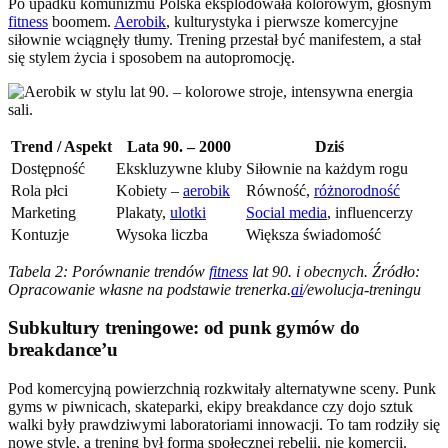
Po upadku komunizmu Polska eksplodowała kolorowym, głośnym
fitness
boomem.
Aerobik
, kulturystyka i pierwsze komercyjne
siłownie wciągnęły tłumy. Trening przestał być manifestem, a stał
się stylem życia i sposobem na autopromocję.
Trend / Aspekt
Lata 90. – 2000
Dziś
Dostępność
Ekskluzywne kluby
Siłownie na każdym rogu
Rola płci
Kobiety –
aerobik
Równość,
różnorodność
Marketing
Plakaty,
ulotki
Social media
, influencerzy
Kontuzje
Wysoka liczba
Większa świadomość
Tabela 2: Porównanie trendów
fitness
lat 90. i obecnych. Źródło:
Opracowanie własne na podstawie trenerka.
ai
/ewolucja-treningu
Subkultury treningowe: od punk gymów do
breakdance’u
Pod komercyjną powierzchnią rozkwitały alternatywne sceny. Punk
gyms w piwnicach, skateparki, ekipy breakdance czy dojo sztuk
walki były prawdziwymi laboratoriami innowacji. To tam rodziły się
nowe style, a trening był formą społecznej rebelii, nie komercji.