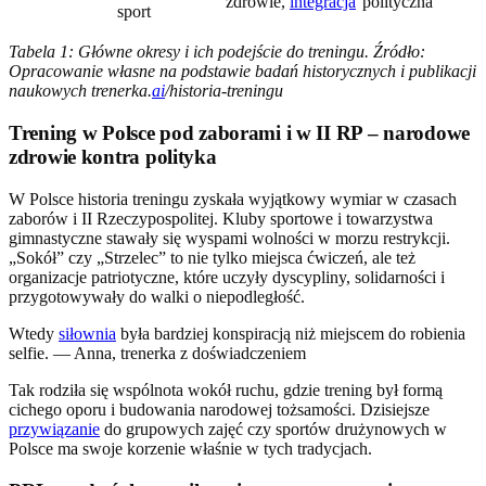
zdrowie,
integracja
polityczna
sport
Tabela 1: Główne okresy i ich podejście do treningu. Źródło:
Opracowanie własne na podstawie badań historycznych i publikacji
naukowych trenerka.
ai
/historia-treningu
Trening w Polsce pod zaborami i w II RP – narodowe
zdrowie kontra polityka
W Polsce historia treningu zyskała wyjątkowy wymiar w czasach
zaborów i II Rzeczypospolitej. Kluby sportowe i towarzystwa
gimnastyczne stawały się wyspami wolności w morzu restrykcji.
„Sokół” czy „Strzelec” to nie tylko miejsca ćwiczeń, ale też
organizacje patriotyczne, które uczyły dyscypliny, solidarności i
przygotowywały do walki o niepodległość.
Wtedy
siłownia
była bardziej konspiracją niż miejscem do robienia
selfie. — Anna, trenerka z doświadczeniem
Tak rodziła się wspólnota wokół ruchu, gdzie trening był formą
cichego oporu i budowania narodowej tożsamości. Dzisiejsze
przywiązanie
do grupowych zajęć czy sportów drużynowych w
Polsce ma swoje korzenie właśnie w tych tradycjach.