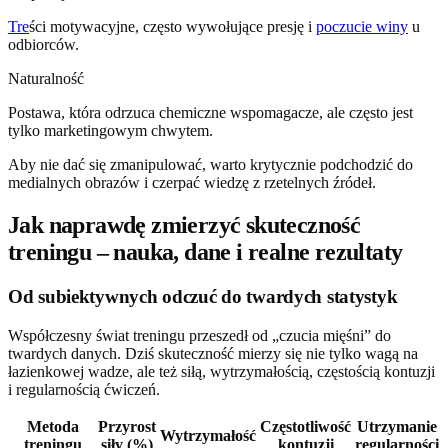
Tre
ści motywacyjne, często wywołujące presję i
poczucie winy
u
odbiorców.
Naturalność
Postawa, która odrzuca chemiczne wspomagacze, ale często jest
tylko marketingowym chwytem.
Aby nie dać się zmanipulować, warto krytycznie podchodzić do
medialnych obrazów i czerpać wiedzę z rzetelnych źródeł.
Jak naprawdę zmierzyć skuteczność
treningu – nauka, dane i realne rezultaty
Od subiektywnych odczuć do twardych statystyk
Współczesny świat treningu przeszedł od „czucia mięśni” do
twardych danych. Dziś skuteczność mierzy się nie tylko wagą na
łazienkowej wadze, ale też siłą, wytrzymałością, częstością kontuzji
i regularnością ćwiczeń.
Metoda
Przyrost
Częstotliwość
Utrzymanie
Wytrzymałość
treningu
siły (%)
kontuzji
regularności