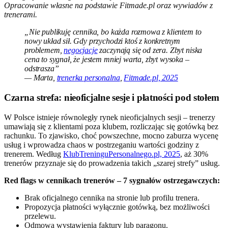
Opracowanie własne na podstawie Fitmade.pl oraz wywiadów z
trenerami.
„Nie publikuję cennika, bo każda rozmowa z klientem to
nowy układ sił. Gdy przychodzi ktoś z konkretnym
problemem,
negocjacje
zaczynają się od zera. Zbyt niska
cena to sygnał, że jestem mniej warta, zbyt wysoka –
odstrasza”
— Marta,
trenerka personalna
,
Fitmade.pl, 2025
Czarna strefa: nieoficjalne sesje i płatności pod stołem
W Polsce istnieje równoległy rynek nieoficjalnych sesji – trenerzy
umawiają się z klientami poza klubem, rozliczając się gotówką bez
rachunku. To zjawisko, choć powszechne, mocno zaburza wycenę
usług i wprowadza chaos w postrzeganiu wartości godziny z
trenerem. Według
KlubTreninguPersonalnego.pl, 2025
, aż 30%
trenerów przyznaje się do prowadzenia takich „szarej strefy” usług.
Red flags w cennikach trenerów – 7 sygnałów ostrzegawczych:
Brak oficjalnego cennika na stronie lub profilu trenera.
Propozycja płatności wyłącznie gotówką, bez możliwości
przelewu.
Odmowa wystawienia faktury lub paragonu.