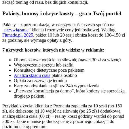
zacząć trening od razu, bez długich konsultacji.
Pakiety, bonusy i ukryte koszty – gra o Twój portfel
Pakiety – z pozoru okazja, w rzeczywistości często sposób na
„
przywiązanie
” klienta i rozmycie ceny jednostkowej. Według
Fitmade.pl, 2025
, pakiet 10 lub 20 sesji obniża koszt do 130–150 zł
za godzinę, ale wymaga opłaty z góry.
7 ukrytych kosztów, których nie widzisz w reklamie:
Obowiązkowe wejście na siłownię (nawet 30 zł za wizytę)
Wypożyczenie sprzętu lub szafki
Konsultacje dietetyczne poza pakietem
Analiza składu ciała
płatna osobno
Opłata za rezerwację terminu
Kary za odwołanie sesji bez 24h wyprzedzenia
„Pierwsza konsultacja za darmo”, która kończy się sprzedażą
drogiego pakietu
Przykład z życia: klientka z Poznania zapłaciła za 10 sesji (po 150
zł), ale doliczono jej 10 wejść na siłownię (po 25 zł) i dodatkową
analizę składu ciała (60 zł) – realny koszt godziny wzrósł do ponad
200 zł. Takie niuanse podnoszą cenę z pozornego „okazji” do
poziomu usług premium.