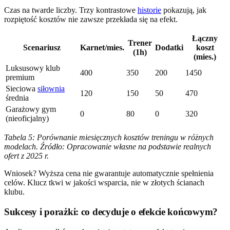
Czas na twarde liczby. Trzy kontrastowe
historie
pokazują, jak
rozpiętość kosztów nie zawsze przekłada się na efekt.
Łączny
Trener
Scenariusz
Karnet/mies.
Dodatki
koszt
(1h)
(mies.)
Luksusowy klub
400
350
200
1450
premium
Sieciowa
siłownia
120
150
50
470
średnia
Garażowy gym
0
80
0
320
(nieoficjalny)
Tabela 5: Porównanie miesięcznych kosztów treningu w różnych
modelach. Źródło: Opracowanie własne na podstawie realnych
ofert z 2025 r.
Wniosek? Wyższa cena nie gwarantuje automatycznie spełnienia
celów. Klucz tkwi w jakości wsparcia, nie w złotych ścianach
klubu.
Sukcesy i porażki: co decyduje o efekcie końcowym?