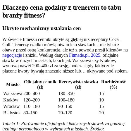
Dlaczego cena godziny z trenerem to tabu
branży fitness?
Ukryte mechanizmy ustalania cen
W świecie fitnessu cenniki ukryte są głębiej niż receptury Coca-
Coli. Trenerzy rzadko mówią otwarcie o stawkach – nie tylko z
obawy przed ostrą konkurencją, ale też z powodu presji klientów na
negocjacje
i zniżki. Według danych
Fitmade.pl, 2025
, oficjalne
stawki w dużych miastach, takich jak Warszawa czy Kraków,
wynoszą nawet 200–400 zł za sesję, podczas gdy faktycznie
płacone kwoty bywają znacznie niższe lub… ukrywane pod stołem.
Oficjalny cennik
Rzeczywista stawka
Rozbieżność
Miasto
(zł)
(zł)
(%)
Warszawa
200–400
180–350
15
Kraków
120–200
100–180
10
Wrocław
110–180
90–150
15
Białystok
80–150
70–120
20
Tabela 1: Porównanie oficjalnych i faktycznych stawek za godzinę
treningu personalnego w wybranych miastach. Źródło: