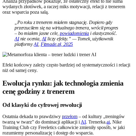
Analiza przypadków pokazuje, że ostateczny efekt to nie suma
wydanych złotówek, a raczej miks motywacji, relacji z trenerem
oraz wsparcia poza salą.
„Po roku z trenerem miałem stagnację. Dopiero gdy
przerzuciłem się na wirtualnego trenera, wrócił progres
– bo miałem jasne cele,
powiadomienia
i elastyczność.
AI
nie ocenia,
AI
liczy efekty.” — Tomek, użytkownik
platformy
AI
,
Fitmade.pl, 2025
Efekt końcowy zależy często bardziej od systematyczności i relacji
niż od samej ceny.
Ewolucja rynku: jak technologia zmienia
cenę godziny z trenerem
Od klasyki do cyfrowej rewolucji
Ostatnia dekada to prawdziwy
przełom
– od kultury „treningów
twarzą w twarz” do dominacji aplikacji i
AI
. Trenerka.
ai
, Nike
Training Club czy Freeletics całkowicie zmieniły sposób, w jaki
rozumiemy personalizację i dostęp do wsparcia.