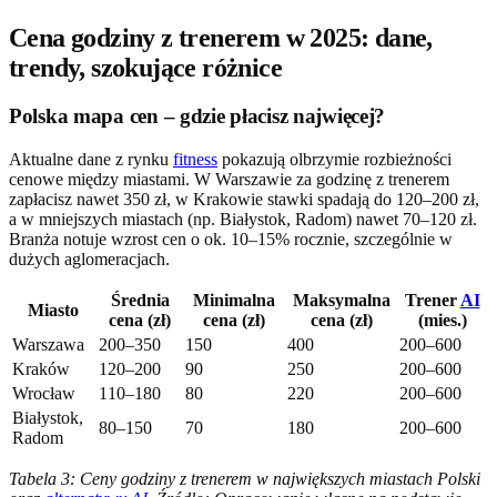
Cena godziny z trenerem w 2025: dane,
trendy, szokujące różnice
Polska mapa cen – gdzie płacisz najwięcej?
Aktualne dane z rynku
fitness
pokazują olbrzymie rozbieżności
cenowe między miastami. W Warszawie za godzinę z trenerem
zapłacisz nawet 350 zł, w Krakowie stawki spadają do 120–200 zł,
a w mniejszych miastach (np. Białystok, Radom) nawet 70–120 zł.
Branża notuje wzrost cen o ok. 10–15% rocznie, szczególnie w
dużych aglomeracjach.
Średnia
Minimalna
Maksymalna
Trener
AI
Miasto
cena (zł)
cena (zł)
cena (zł)
(mies.)
Warszawa
200–350
150
400
200–600
Kraków
120–200
90
250
200–600
Wrocław
110–180
80
220
200–600
Białystok,
80–150
70
180
200–600
Radom
Tabela 3: Ceny godziny z trenerem w największych miastach Polski