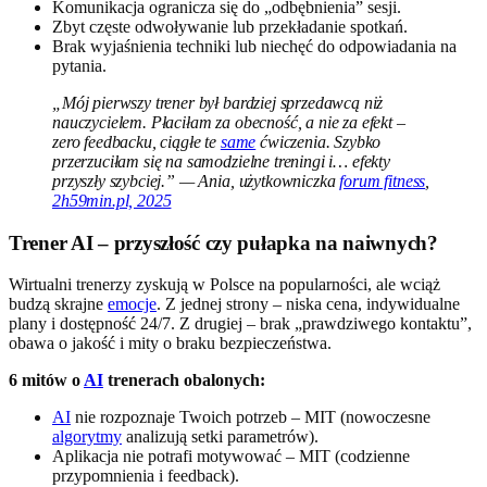
Komunikacja ogranicza się do „odbębnienia” sesji.
Zbyt częste odwoływanie lub przekładanie spotkań.
Brak wyjaśnienia techniki lub niechęć do odpowiadania na
pytania.
„Mój pierwszy trener był bardziej sprzedawcą niż
nauczycielem. Płaciłam za obecność, a nie za efekt –
zero feedbacku, ciągłe te
same
ćwiczenia. Szybko
przerzuciłam się na samodzielne treningi i… efekty
przyszły szybciej.” — Ania, użytkowniczka
forum fitness
,
2h59min.pl, 2025
Trener AI – przyszłość czy pułapka na naiwnych?
Wirtualni trenerzy zyskują w Polsce na popularności, ale wciąż
budzą skrajne
emocje
. Z jednej strony – niska cena, indywidualne
plany i dostępność 24/7. Z drugiej – brak „prawdziwego kontaktu”,
obawa o jakość i mity o braku bezpieczeństwa.
6 mitów o
AI
trenerach obalonych:
AI
nie rozpoznaje Twoich potrzeb – MIT (nowoczesne
algorytmy
analizują setki parametrów).
Aplikacja nie potrafi motywować – MIT (codzienne
przypomnienia i feedback).