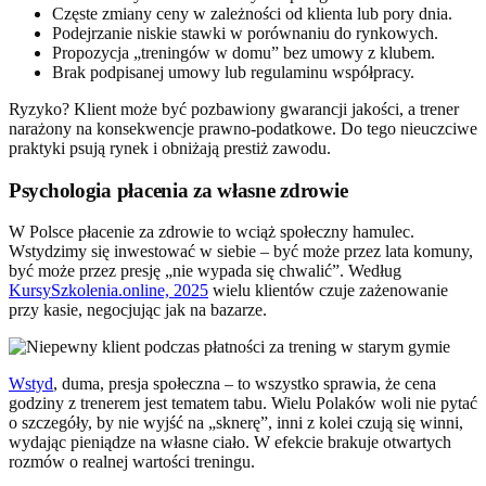
Częste zmiany ceny w zależności od klienta lub pory dnia.
Podejrzanie niskie stawki w porównaniu do rynkowych.
Propozycja „treningów w domu” bez umowy z klubem.
Brak podpisanej umowy lub regulaminu współpracy.
Ryzyko? Klient może być pozbawiony gwarancji jakości, a trener
narażony na konsekwencje prawno-podatkowe. Do tego nieuczciwe
praktyki psują rynek i obniżają prestiż zawodu.
Psychologia płacenia za własne zdrowie
W Polsce płacenie za zdrowie to wciąż społeczny hamulec.
Wstydzimy się inwestować w siebie – być może przez lata komuny,
być może przez presję „nie wypada się chwalić”. Według
KursySzkolenia.online, 2025
wielu klientów czuje zażenowanie
przy kasie, negocjując jak na bazarze.
Wstyd
, duma, presja społeczna – to wszystko sprawia, że cena
godziny z trenerem jest tematem tabu. Wielu Polaków woli nie pytać
o szczegóły, by nie wyjść na „sknerę”, inni z kolei czują się winni,
wydając pieniądze na własne ciało. W efekcie brakuje otwartych
rozmów o realnej wartości treningu.