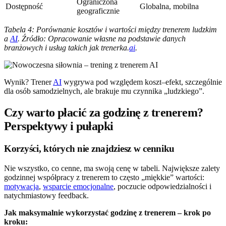
Ograniczona
Dostępność
Globalna, mobilna
geograficznie
Tabela 4: Porównanie kosztów i wartości między trenerem ludzkim
a
AI
. Źródło: Opracowanie własne na podstawie danych
branżowych i usług takich jak trenerka.
ai
.
Wynik? Trener
AI
wygrywa pod względem koszt–efekt, szczególnie
dla osób samodzielnych, ale brakuje mu czynnika „ludzkiego”.
Czy warto płacić za godzinę z trenerem?
Perspektywy i pułapki
Korzyści, których nie znajdziesz w cenniku
Nie wszystko, co cenne, ma swoją cenę w tabeli. Największe zalety
godzinnej współpracy z trenerem to często „miękkie” wartości:
motywacja
,
wsparcie emocjonalne
, poczucie odpowiedzialności i
natychmiastowy feedback.
Jak maksymalnie wykorzystać godzinę z trenerem – krok po
kroku: