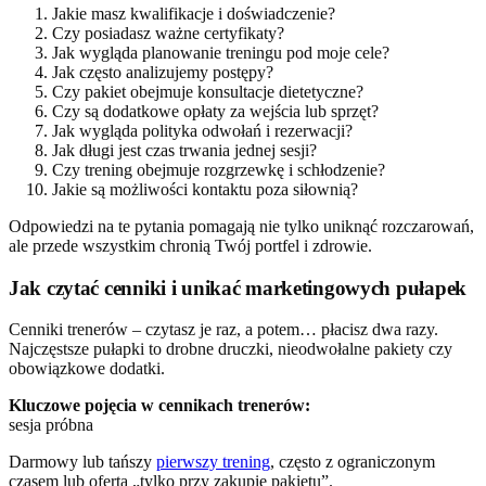
Jakie masz kwalifikacje i doświadczenie?
Czy posiadasz ważne certyfikaty?
Jak wygląda planowanie treningu pod moje cele?
Jak często analizujemy postępy?
Czy pakiet obejmuje konsultacje dietetyczne?
Czy są dodatkowe opłaty za wejścia lub sprzęt?
Jak wygląda polityka odwołań i rezerwacji?
Jak długi jest czas trwania jednej sesji?
Czy trening obejmuje rozgrzewkę i schłodzenie?
Jakie są możliwości kontaktu poza siłownią?
Odpowiedzi na te pytania pomagają nie tylko uniknąć rozczarowań,
ale przede wszystkim chronią Twój portfel i zdrowie.
Jak czytać cenniki i unikać marketingowych pułapek
Cenniki trenerów – czytasz je raz, a potem… płacisz dwa razy.
Najczęstsze pułapki to drobne druczki, nieodwołalne pakiety czy
obowiązkowe dodatki.
Kluczowe pojęcia w cennikach trenerów:
sesja próbna
Darmowy lub tańszy
pierwszy trening
, często z ograniczonym
czasem lub ofertą „tylko przy zakupie pakietu”.