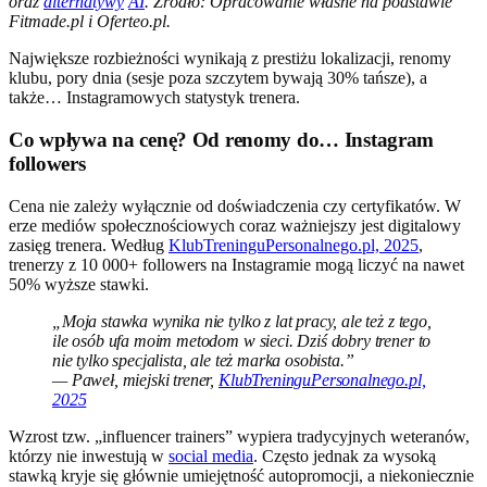
oraz
alternatywy
AI
. Źródło: Opracowanie własne na podstawie
Fitmade.pl i Oferteo.pl.
Największe rozbieżności wynikają z prestiżu lokalizacji, renomy
klubu, pory dnia (sesje poza szczytem bywają 30% tańsze), a
także… Instagramowych statystyk trenera.
Co wpływa na cenę? Od renomy do… Instagram
followers
Cena nie zależy wyłącznie od doświadczenia czy certyfikatów. W
erze mediów społecznościowych coraz ważniejszy jest digitalowy
zasięg trenera. Według
KlubTreninguPersonalnego.pl, 2025
,
trenerzy z 10 000+ followers na Instagramie mogą liczyć na nawet
50% wyższe stawki.
„Moja stawka wynika nie tylko z lat pracy, ale też z tego,
ile osób ufa moim metodom w sieci. Dziś dobry trener to
nie tylko specjalista, ale też marka osobista.”
— Paweł, miejski trener,
KlubTreninguPersonalnego.pl,
2025
Wzrost tzw. „influencer trainers” wypiera tradycyjnych weteranów,
którzy nie inwestują w
social media
. Często jednak za wysoką
stawką kryje się głównie umiejętność autopromocji, a niekoniecznie