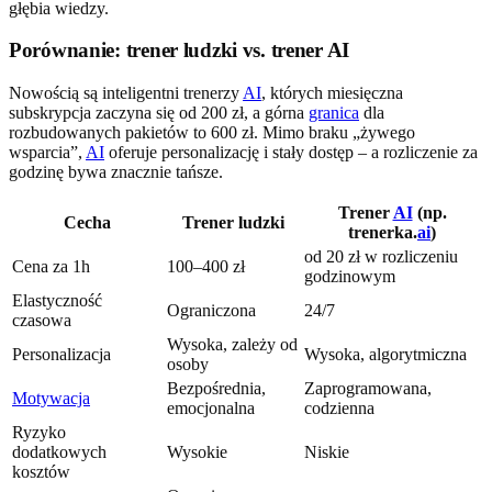
głębia wiedzy.
Porównanie: trener ludzki vs. trener AI
Nowością są inteligentni trenerzy
AI
, których miesięczna
subskrypcja zaczyna się od 200 zł, a górna
granica
dla
rozbudowanych pakietów to 600 zł. Mimo braku „żywego
wsparcia”,
AI
oferuje personalizację i stały dostęp – a rozliczenie za
godzinę bywa znacznie tańsze.
Trener
AI
(np.
Cecha
Trener ludzki
trenerka.
ai
)
od 20 zł w rozliczeniu
Cena za 1h
100–400 zł
godzinowym
Elastyczność
Ograniczona
24/7
czasowa
Wysoka, zależy od
Personalizacja
Wysoka, algorytmiczna
osoby
Bezpośrednia,
Zaprogramowana,
Motywacja
emocjonalna
codzienna
Ryzyko
dodatkowych
Wysokie
Niskie
kosztów