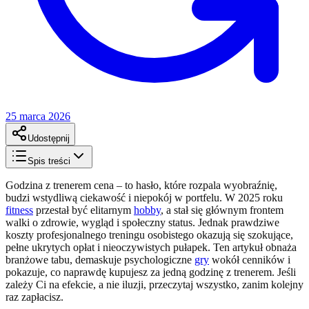
25 marca 2026
Udostępnij
Spis treści
Godzina z trenerem cena – to hasło, które rozpala wyobraźnię,
budzi wstydliwą ciekawość i niepokój w portfelu. W 2025 roku
fitness
przestał być elitarnym
hobby
, a stał się głównym frontem
walki o zdrowie, wygląd i społeczny status. Jednak prawdziwe
koszty profesjonalnego treningu osobistego okazują się szokujące,
pełne ukrytych opłat i nieoczywistych pułapek. Ten artykuł obnaża
branżowe tabu, demaskuje psychologiczne
gry
wokół cenników i
pokazuje, co naprawdę kupujesz za jedną godzinę z trenerem. Jeśli
zależy Ci na efekcie, a nie iluzji, przeczytaj wszystko, zanim kolejny
raz zapłacisz.