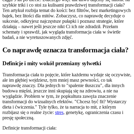
szybkie triki i co stoi za kulisami prawdziwej transformacji ciała?
Ten artykuł rozbija temat do kości: bez filtrów, bez marketingowych
bajek, bez litości dla mitów. Zobaczysz, co naprawdę decyduje o
sukcesie, odkryjesz najczęstsze pułapki i poznasz strategie, które
działają – nawet jeśli jeszcze nikt Ci ich nie zdradził. Przełam
schematy i sprawdź, jak wygląda transformacja ciała w świetle
badań, a nie wyretuszowanych zdjęć.
Co naprawdę oznacza transformacja ciała?
Definicje i mity wokół przemiany sylwetki
Transformacja ciała to pojęcie, które każdemu wydaje się oczywiste,
ale im głębiej wejdziesz, tym mniej masz pewności, co tak
naprawdę znaczy. Dla jednych to "spalenie tłuszczu", dla innych
budowa mięśni, jeszcze inni skupiają się na zdrowiu, a nie na
wyglądzie. Problem w tym, że popkultura zawęża znaczenie
transformacji do wizualnych efektów. "Chcesz być fit? Wystarczy
dieta i ćwiczenia." Tyle tylko, że ta narracja to mit, z którym
rozbijasz się o realne życie:
stres
, genetykę, ograniczenia czasu i
presję społeczną.
Definicje transformacji ciała: