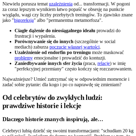
Niewielu porusza temat
uzależnienia
od... transformacji. W pogoni
za coraz lepszym wynikiem łatwo popaść w obsesję na punkcie
wyglądu, wagi czy liczby przebytych treningów. To zjawisko znane
jako "
bigoreksja
" albo "permanentna metamorfoza".
Ciagłe dążenie do nieosiągalnego ideału
prowadzi do
frustracji i wypalenia.
Porównywanie się do innych
(szczególnie w social
mediach) zaburza
poczucie własnej wartości
.
Uzależnienie od endorfin po treningu
może maskować
problemy
emocjonalne i prowadzić do kontuzji.
Zaniedbywanie innych sfer życia
(praca,
relacje
) w imię
"perfekcyjnej przemiany" często kończy się rozczarowaniem.
Najważniejsze? Umieć zatrzymać się w odpowiednim momencie i
zadać sobie pytanie: dla kogo i po co naprawdę się zmieniam?
Od celebrytów do zwykłych ludzi:
prawdziwe historie i lekcje
Dlaczego historie znanych inspirują, ale…
Celebryci lubią dzielić się swoimi transformacjami: "schudłam 20 kg