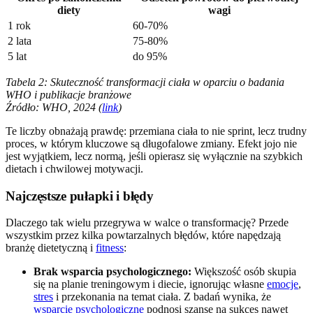
diety
wagi
1 rok
60-70%
2 lata
75-80%
5 lat
do 95%
Tabela 2: Skuteczność transformacji ciała w oparciu o badania
WHO i publikacje branżowe
Źródło: WHO, 2024 (
link
)
Te liczby obnażają prawdę: przemiana ciała to nie sprint, lecz trudny
proces, w którym kluczowe są długofalowe zmiany. Efekt jojo nie
jest wyjątkiem, lecz normą, jeśli opierasz się wyłącznie na szybkich
dietach i chwilowej motywacji.
Najczęstsze pułapki i błędy
Dlaczego tak wielu przegrywa w walce o transformację? Przede
wszystkim przez kilka powtarzalnych błędów, które napędzają
branżę dietetyczną i
fitness
:
Brak wsparcia psychologicznego:
Większość osób skupia
się na planie treningowym i diecie, ignorując własne
emocje
,
stres
i przekonania na temat ciała. Z badań wynika, że
wsparcie psychologiczne
podnosi szanse na sukces nawet