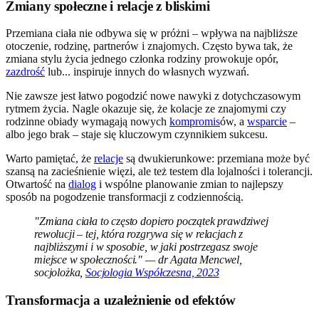
Zmiany społeczne i relacje z bliskimi
Przemiana ciała nie odbywa się w próżni – wpływa na najbliższe
otoczenie, rodzinę, partnerów i znajomych. Często bywa tak, że
zmiana stylu życia jednego członka rodziny prowokuje opór,
zazdrość
lub... inspiruje innych do własnych wyzwań.
Nie zawsze jest łatwo pogodzić nowe nawyki z dotychczasowym
rytmem życia. Nagle okazuje się, że kolacje ze znajomymi czy
rodzinne obiady wymagają nowych
kompromis
ów, a
wsparcie
–
albo jego brak – staje się kluczowym czynnikiem sukcesu.
Warto pamiętać, że
relacje
są dwukierunkowe: przemiana może być
szansą na zacieśnienie więzi, ale też testem dla lojalności i tolerancji.
Otwartość na
dialog
i wspólne planowanie zmian to najlepszy
sposób na pogodzenie transformacji z codziennością.
"Zmiana ciała to często dopiero początek prawdziwej
rewolucji – tej, która rozgrywa się w relacjach z
najbliższymi i w sposobie, w jaki postrzegasz swoje
miejsce w społeczności." — dr Agata Mencwel,
socjolożka,
Socjologia Współczesna, 2023
Transformacja a uzależnienie od efektów