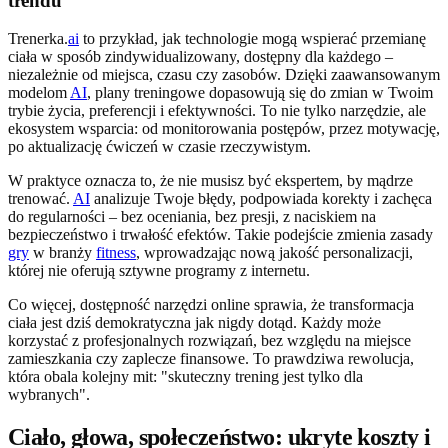
trendu
Trenerka.
ai
to przykład, jak technologie mogą wspierać przemianę
ciała w sposób zindywidualizowany, dostępny dla każdego –
niezależnie od miejsca, czasu czy zasobów. Dzięki zaawansowanym
modelom
AI
, plany treningowe dopasowują się do zmian w Twoim
trybie życia, preferencji i efektywności. To nie tylko narzędzie, ale
ekosystem wsparcia: od monitorowania postępów, przez motywację,
po aktualizację ćwiczeń w czasie rzeczywistym.
W praktyce oznacza to, że nie musisz być ekspertem, by mądrze
trenować.
AI
analizuje Twoje błędy, podpowiada korekty i zachęca
do regularności – bez oceniania, bez presji, z naciskiem na
bezpieczeństwo i trwałość efektów. Takie podejście zmienia zasady
gry
w branży
fitness
, wprowadzając nową jakość personalizacji,
której nie oferują sztywne programy z internetu.
Co więcej, dostępność narzędzi online sprawia, że transformacja
ciała jest dziś demokratyczna jak nigdy dotąd. Każdy może
korzystać z profesjonalnych rozwiązań, bez względu na miejsce
zamieszkania czy zaplecze finansowe. To prawdziwa rewolucja,
która obala kolejny mit: "skuteczny trening jest tylko dla
wybranych".
Ciało, głowa, społeczeństwo: ukryte koszty i