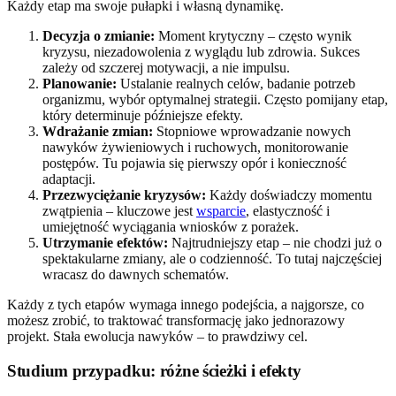
Każdy etap ma swoje pułapki i własną dynamikę.
Decyzja o zmianie:
Moment krytyczny – często wynik
kryzysu, niezadowolenia z wyglądu lub zdrowia. Sukces
zależy od szczerej motywacji, a nie impulsu.
Planowanie:
Ustalanie realnych celów, badanie potrzeb
organizmu, wybór optymalnej strategii. Często pomijany etap,
który determinuje późniejsze efekty.
Wdrażanie zmian:
Stopniowe wprowadzanie nowych
nawyków żywieniowych i ruchowych, monitorowanie
postępów. Tu pojawia się pierwszy opór i konieczność
adaptacji.
Przezwyciężanie kryzysów:
Każdy doświadczy momentu
zwątpienia – kluczowe jest
wsparcie
, elastyczność i
umiejętność wyciągania wniosków z porażek.
Utrzymanie efektów:
Najtrudniejszy etap – nie chodzi już o
spektakularne zmiany, ale o codzienność. To tutaj najczęściej
wracasz do dawnych schematów.
Każdy z tych etapów wymaga innego podejścia, a najgorsze, co
możesz zrobić, to traktować transformację jako jednorazowy
projekt. Stała ewolucja nawyków – to prawdziwy cel.
Studium przypadku: różne ścieżki i efekty