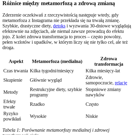
Różnice między metamorfozą a zdrową zmianą
Zderzenie oczekiwań z rzeczywistością następuje wtedy, gdy
metamorfoza z Instagrama nie przekłada się na trwałą zmianę.
Szybkie, drastyczne diety,
detoks
i wyzwania 30-dniowe wyglądają
efektownie na zdjęciach, ale niemal zawsze prowadzą do efektu
jojo. Z kolei zdrowa transformacja to proces – często powolny,
pełen wzlotów i upadków, w którym liczy się nie tylko cel, ale też
droga.
Zdrowa
Aspekt
Metamorfoza (medialna)
transformacja
Czas trwania
Kilka tygodni/miesięcy
Kilka miesięcy-lat
Zdrowie,
Skupienie
Głównie wygląd
samopoczucie,
relacje
Restrukcyjne diety, szybkie
Stopniowe zmiany
Metody
programy
nawyków
Efekty
Rzadko
Często
trwałe
Ryzyko
Wysokie
Niskie
powikłań
Tabela 1: Porównanie metamorfozy medialnej i zdrowej