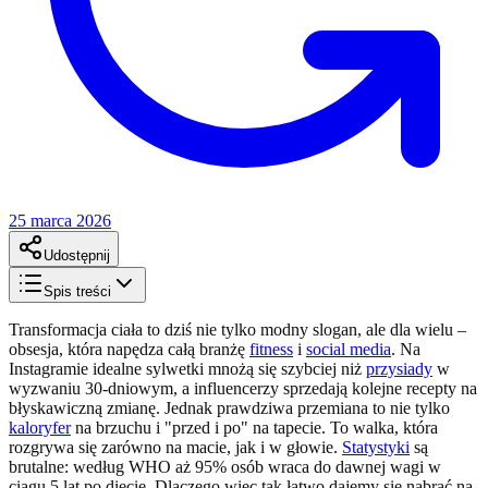
25 marca 2026
Udostępnij
Spis treści
Transformacja ciała to dziś nie tylko modny slogan, ale dla wielu –
obsesja, która napędza całą branżę
fitness
i
social media
. Na
Instagramie idealne sylwetki mnożą się szybciej niż
przysiady
w
wyzwaniu 30-dniowym, a influencerzy sprzedają kolejne recepty na
błyskawiczną zmianę. Jednak prawdziwa przemiana to nie tylko
kaloryfer
na brzuchu i "przed i po" na tapecie. To walka, która
rozgrywa się zarówno na macie, jak i w głowie.
Statystyki
są
brutalne: według WHO aż 95% osób wraca do dawnej wagi w
ciągu 5 lat po diecie. Dlaczego więc tak łatwo dajemy się nabrać na