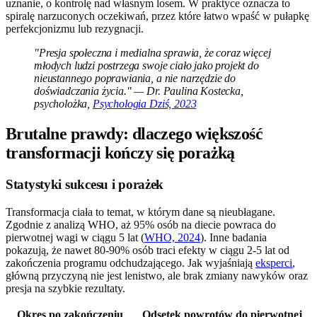
uznanie, o kontrolę nad własnym losem. W praktyce oznacza to
spiralę narzuconych oczekiwań, przez które łatwo wpaść w pułapkę
perfekcjonizmu lub rezygnacji.
"Presja społeczna i medialna sprawia, że coraz więcej
młodych ludzi postrzega swoje ciało jako projekt do
nieustannego poprawiania, a nie narzędzie do
doświadczania życia." — Dr. Paulina Kostecka,
psycholożka,
Psychologia Dziś, 2023
Brutalne prawdy: dlaczego większość
transformacji kończy się porażką
Statystyki sukcesu i porażek
Transformacja ciała to temat, w którym dane są nieubłagane.
Zgodnie z analizą WHO, aż 95% osób na diecie powraca do
pierwotnej wagi w ciągu 5 lat (
WHO, 2024
). Inne badania
pokazują, że nawet 80-90% osób traci efekty w ciągu 2-5 lat od
zakończenia programu odchudzającego. Jak wyjaśniają
eksperci
,
główną przyczyną nie jest lenistwo, ale brak zmiany nawyków oraz
presja na szybkie rezultaty.
Okres po zakończeniu
Odsetek powrotów do pierwotnej