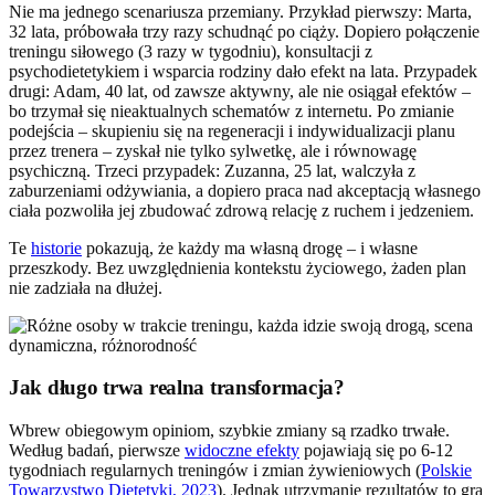
Nie ma jednego scenariusza przemiany. Przykład pierwszy: Marta,
32 lata, próbowała trzy razy schudnąć po ciąży. Dopiero połączenie
treningu siłowego (3 razy w tygodniu), konsultacji z
psychodietetykiem i wsparcia rodziny dało efekt na lata. Przypadek
drugi: Adam, 40 lat, od zawsze aktywny, ale nie osiągał efektów –
bo trzymał się nieaktualnych schematów z internetu. Po zmianie
podejścia – skupieniu się na regeneracji i indywidualizacji planu
przez trenera – zyskał nie tylko sylwetkę, ale i równowagę
psychiczną. Trzeci przypadek: Zuzanna, 25 lat, walczyła z
zaburzeniami odżywiania, a dopiero praca nad akceptacją własnego
ciała pozwoliła jej zbudować zdrową relację z ruchem i jedzeniem.
Te
historie
pokazują, że każdy ma własną drogę – i własne
przeszkody. Bez uwzględnienia kontekstu życiowego, żaden plan
nie zadziała na dłużej.
Jak długo trwa realna transformacja?
Wbrew obiegowym opiniom, szybkie zmiany są rzadko trwałe.
Według badań, pierwsze
widoczne efekty
pojawiają się po 6-12
tygodniach regularnych treningów i zmian żywieniowych (
Polskie
Towarzystwo Dietetyki, 2023
). Jednak utrzymanie rezultatów to gra