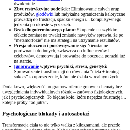
dwukrotnie.
Zbyt restrykcyjne podejście:
Eliminowanie całych grup
produktów,
głodówki
lub radykalne ograniczenia kaloryczne
prowadzą do frustracji, spadku energii i... kompulsywnego
jedzenia po okresie wyrzeczeń.
Brak długoterminowego planu:
Skupienie na szybkim
efekcie zamiast na trwałej zmianie nawyków sprawia, że po
"metamorfozie" nie ma strategii na utrzymanie rezultatów.
Presja otoczenia i porównywanie się:
Nieustanne
porównania do innych, zwłaszcza do influencerów i
celebrytów, demotywują i prowadzą do poczucia porażki już
na starcie.
Ignorowanie
wpływu psychiki, stresu, genetyki:
Sprowadzenie transformacji do równania "dieta + trening =
sukces" to uproszczenie, które nie działa w realnym życiu.
Dodatkowo, większość programów oferuje gotowe schematy bez
uwzględnienia indywidualnych różnic – zarówno fizjologicznych,
jak i psychologicznych. To błędne koło, które napędza frustrację i...
kolejne próby "od jutra".
Psychologiczne blokady i autosabotaż
Transformacja ciała to nie tylko walka z kilogramami, ale przede