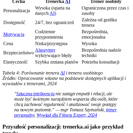
Cecha
Trenerka
AI
Trener osobisty
Wysoka (oparta na
Ograniczona przez czas i
Personalizacja
danych
AI
)
zasoby
Zależna od grafiku
Dostępność
24/7, bez ograniczeń
trenera
Codzienne
Bezpośrednia,
Motywacja
przypomnienia
emocjonalna
Cena
Niska/przystępna
Wysoka
Algorytmy
Bezpośrednia nadzór
Bezpieczeństwo
wykrywające błędy
techniki
Elastyczność
Szybka zmiana planów
Potrzeba konsultacji
Tabela 4: Porównanie trenera
AI
i trenera osobistego
Źródło: Opracowanie własne na podstawie dostępnych aplikacji i
wywiadów z trenerami, 2024
"
Sztuczna inteligencja
nie zastąpi empatii i relacji, ale
może być świetnym narzędziem wsparcia dla osób, które
chcą zachować regularność i analizować swoje postępy
na nowym poziomie." — mgr Tomasz Szymański,
trener
personalny
,
Wywiad dla Fitness Expert, 2024
Przyszłość personalizacji: trenerka.ai jako przykład