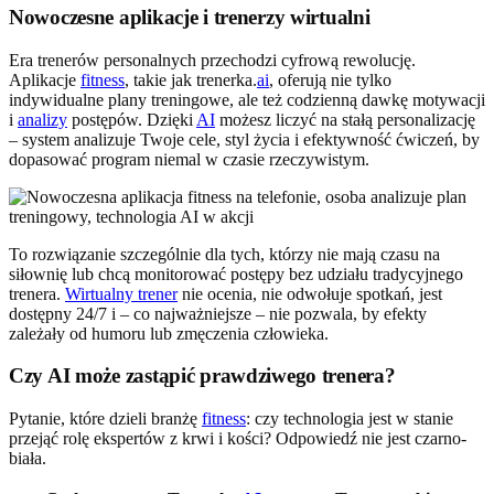
Nowoczesne aplikacje i trenerzy wirtualni
Era trenerów personalnych przechodzi cyfrową rewolucję.
Aplikacje
fitness
, takie jak trenerka.
ai
, oferują nie tylko
indywidualne plany treningowe, ale też codzienną dawkę motywacji
i
analizy
postępów. Dzięki
AI
możesz liczyć na stałą personalizację
– system analizuje Twoje cele, styl życia i efektywność ćwiczeń, by
dopasować program niemal w czasie rzeczywistym.
To rozwiązanie szczególnie dla tych, którzy nie mają czasu na
siłownię lub chcą monitorować postępy bez udziału tradycyjnego
trenera.
Wirtualny trener
nie ocenia, nie odwołuje spotkań, jest
dostępny 24/7 i – co najważniejsze – nie pozwala, by efekty
zależały od humoru lub zmęczenia człowieka.
Czy AI może zastąpić prawdziwego trenera?
Pytanie, które dzieli branżę
fitness
: czy technologia jest w stanie
przejąć rolę ekspertów z krwi i kości? Odpowiedź nie jest czarno-
biała.