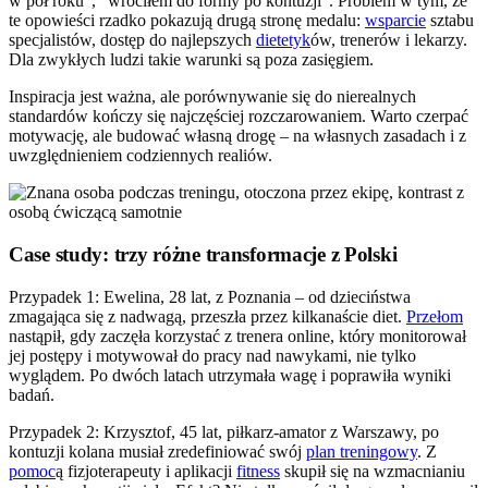
w pół roku", "wróciłem do formy po kontuzji". Problem w tym, że
te opowieści rzadko pokazują drugą stronę medalu:
wsparcie
sztabu
specjalistów, dostęp do najlepszych
dietetyk
ów, trenerów i lekarzy.
Dla zwykłych ludzi takie warunki są poza zasięgiem.
Inspiracja jest ważna, ale porównywanie się do nierealnych
standardów kończy się najczęściej rozczarowaniem. Warto czerpać
motywację, ale budować własną drogę – na własnych zasadach i z
uwzględnieniem codziennych realiów.
Case study: trzy różne transformacje z Polski
Przypadek 1: Ewelina, 28 lat, z Poznania – od dzieciństwa
zmagająca się z nadwagą, przeszła przez kilkanaście diet.
Przełom
nastąpił, gdy zaczęła korzystać z trenera online, który monitorował
jej postępy i motywował do pracy nad nawykami, nie tylko
wyglądem. Po dwóch latach utrzymała wagę i poprawiła wyniki
badań.
Przypadek 2: Krzysztof, 45 lat, piłkarz-amator z Warszawy, po
kontuzji kolana musiał zredefiniować swój
plan treningowy
. Z
pomoc
ą fizjoterapeuty i aplikacji
fitness
skupił się na wzmacnianiu