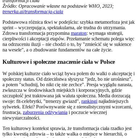
transformacji ciała
Źródło: Opracowanie własne na podstawie WHO, 2023;
trenerka.ai/transformacja-ciala
Podstawowa różnica tkwi w podejściu: szybka metamorfoza jest jak
sprint – wyczerpująca, spektakularna, ale trudna do utrzymania.
Zdrowa transformacja przypomina
maraton
: wymaga strategii,
cierpliwości i akceptacji etapów. Przełamanie schematu polega więc
na odrzuceniu iluzji – nie chodzi o to, by "zmieścić się w sukience
na wesele", a o zbudowanie fundamentów na całe życie.
Kulturowe i społeczne znaczenie ciała w Polsce
W polskiej kulturze ciało wciąż bywa polem do walki o akceptację i
społeczny status. Od dzieciństwa słyszysz "jedz, bo nie urośniesz",
a potem "schudnij, bo nikt cię nie zechce". Presja wyglądu narasta,
zwłaszcza w środowiskach miejskich i korporacyjnych, gdzie
szczupłość jest traktowana jak waluta społeczna. Media dorzucają
swoje: fit-celebrytki, "trenerzy gwiazd",
rankingi
najładniejszych
sylwetek. Efekt? Porównywanie się z nierealistycznymi wzorcami,
frustracja,
zaburzenia odżywiania
i poczucie wiecznej
niewystarczalności.
Ten kulturowy kontekst sprawia, że transformacja ciała rzadko jest
tylko kwestią zdrowia – to także walka o miejsce w hierarchii, o