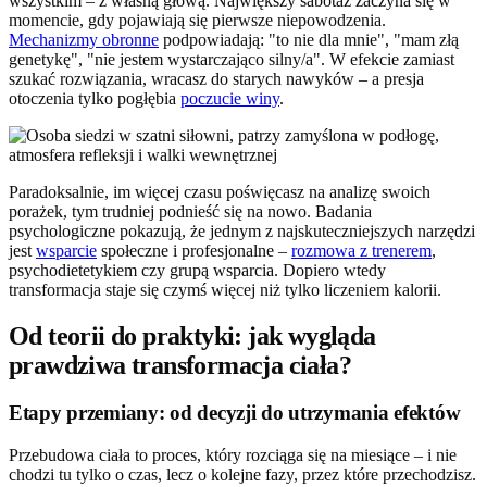
wszystkim – z własną głową. Największy sabotaż zaczyna się w
momencie, gdy pojawiają się pierwsze niepowodzenia.
Mechanizmy obronne
podpowiadają: "to nie dla mnie", "mam złą
genetykę", "nie jestem wystarczająco silny/a". W efekcie zamiast
szukać rozwiązania, wracasz do starych nawyków – a presja
otoczenia tylko pogłębia
poczucie winy
.
Paradoksalnie, im więcej czasu poświęcasz na analizę swoich
porażek, tym trudniej podnieść się na nowo. Badania
psychologiczne pokazują, że jednym z najskuteczniejszych narzędzi
jest
wsparcie
społeczne i profesjonalne –
rozmowa z trenerem
,
psychodietetykiem czy grupą wsparcia. Dopiero wtedy
transformacja staje się czymś więcej niż tylko liczeniem kalorii.
Od teorii do praktyki: jak wygląda
prawdziwa transformacja ciała?
Etapy przemiany: od decyzji do utrzymania efektów
Przebudowa ciała to proces, który rozciąga się na miesiące – i nie
chodzi tu tylko o czas, lecz o kolejne fazy, przez które przechodzisz.