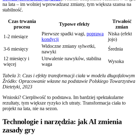
na lata – im wolniej wprowadzasz zmiany, tym większa szansa na
stabilność.
Czas trwania
Trwałość
Typowe efekty
procesu
zmian
Pierwsze spadki wagi,
poprawa
Niska (efekt
1-2 miesiące
kondycji
jojo)
Widoczne zmiany sylwetki,
3-6 miesięcy
Średnia
nawyki
12 miesięcy i
Utrwalenie nawyków, stabilna
Wysoka
więcej
waga
Tabela 3: Czas i efekty transformacji ciała w modelu długofalowym
Źródło: Opracowanie własne na podstawie Polskiego Towarzystwa
Dietetyki, 2023
Wnioski? Cierpliwość to podstawa. Im bardziej spektakularne
rezultaty, tym większe ryzyko ich utraty. Transformacja ciała to
projekt na lata, nie na sezon.
Technologie i narzędzia: jak AI zmienia
zasady gry