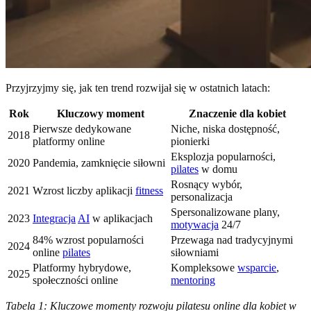
Przyjrzyjmy się, jak ten trend rozwijał się w ostatnich latach:
Rok
Kluczowy moment
Znaczenie dla kobiet
Pierwsze dedykowane
Niche, niska dostępność,
2018
platformy online
pionierki
Eksplozja popularności,
2020
Pandemia, zamknięcie siłowni
pilates
w domu
Rosnący wybór,
2021
Wzrost liczby aplikacji
fitness
personalizacja
Spersonalizowane plany,
2023
Integracja
AI
w aplikacjach
motywacja
24/7
84% wzrost popularności
Przewaga nad tradycyjnymi
2024
online
pilates
siłowniami
Platformy hybrydowe,
Kompleksowe
wsparcie
,
2025
społeczności online
mentoring
Tabela 1: Kluczowe momenty rozwoju pilatesu online dla kobiet w