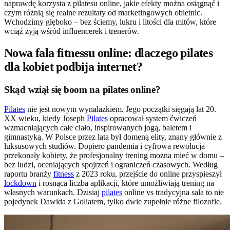
naprawdę korzysta z pilatesu online, jakie efekty można osiągnąć i
czym różnią się realne rezultaty od marketingowych obietnic.
Wchodzimy głęboko – bez ściemy, lukru i litości dla mitów, które
wciąż żyją wśród influencerek i trenerów.
Nowa fala fitnessu online: dlaczego pilates
dla kobiet podbija internet?
Skąd wziął się boom na pilates online?
Pilates
nie jest nowym wynalazkiem. Jego początki sięgają lat 20.
XX wieku, kiedy Joseph
Pilates
opracował system ćwiczeń
wzmacniających całe ciało, inspirowanych jogą, baletem i
gimnastyką. W Polsce przez lata był domeną elity, znany głównie z
luksusowych studiów. Dopiero pandemia i cyfrowa rewolucja
przekonały kobiety, że profesjonalny trening można mieć w domu –
bez ludzi, oceniających spojrzeń i ograniczeń czasowych. Według
raportu branży
fitness
z 2023 roku, przejście do online przyspieszył
lockdown
i rosnąca liczba aplikacji, które umożliwiają trening na
własnych warunkach. Dzisiaj
pilates
online vs tradycyjna sala to nie
pojedynek Dawida z Goliatem, tylko dwie zupełnie różne filozofie.