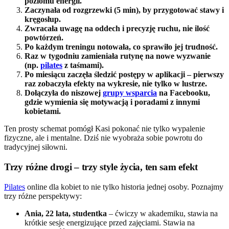
poziomu energii.
Zaczynała od rozgrzewki (5 min), by przygotować stawy i
kręgosłup.
Zwracała uwagę na oddech i precyzję ruchu, nie ilość
powtórzeń.
Po każdym treningu notowała, co sprawiło jej trudność.
Raz w tygodniu zamieniała rutynę na nowe wyzwanie
(np.
pilates
z taśmami).
Po miesiącu zaczęła śledzić postępy w aplikacji – pierwszy
raz zobaczyła efekty na wykresie, nie tylko w lustrze.
Dołączyła do niszowej
grupy wsparcia
na Facebooku,
gdzie wymienia się motywacją i poradami z innymi
kobietami.
Ten prosty schemat pomógł Kasi pokonać nie tylko wypalenie
fizyczne, ale i mentalne. Dziś nie wyobraża sobie powrotu do
tradycyjnej siłowni.
Trzy różne drogi – trzy style życia, ten sam efekt
Pilates
online dla kobiet to nie tylko historia jednej osoby. Poznajmy
trzy różne perspektywy:
Ania, 22 lata, studentka
– ćwiczy w akademiku, stawia na
krótkie sesje energizujące przed zajęciami. Stawia na