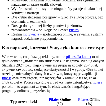
Możliwość ćwiczenia o dowolnej godzinie, bez ograniczeń
narzucanych przez grafik siłowni.
Wybór instruktorki i stylu treningu, który pasuje do aktualnej
kondycji i nastroju.
Dyskretne śledzenie postępów – tylko Ty i Twój progres, bez
oceniania przez innych.
Dostęp do ogromnej liczby planów i poziomów
zaawansowania – od Kegla po Power
Pilates
.
Realna
motywacja
– społeczności online, wyzwania, systemy
nagród, codzienne przypomnienia.
Kto naprawdę korzysta? Statystyka kontra stereotypy
Wbrew temu, co pokazują reklamy, online
pilates dla kobiet
to nie
tylko domena „fit-mam” lub studentek z Instagrama. Według danych
Statista z 2024 roku, najaktywniejszą grupą są kobiety 25-45 lat,
aktywne zawodowo, szukające elastyczności i wygody. 46% kobiet
oczekuje mierzalnych danych o zdrowiu, korzystając z aplikacji
fitness
dwa razy częściej niż mężczyźni. Zaskakuje też to, że aż
14% kobiet w Polsce rezygnuje z tradycyjnego członkostwa
fitness
po roku – to argument za tym, że elastyczność i angażujące
programy online są przyszłością.
Pilates
Online
Pilates
Offline
Typ uczestniczki
(%)
(%)