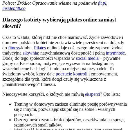
Polsce; Źródło: Opracowanie własne na podstawie
fit.pl
,
insider.fitt.co
Dlaczego kobiety wybierają pilates online zamiast
siłowni?
Czas to waluta, której nikt nie chce marnować. Życie zawodowe i
domowe polskich kobiet nie zostawia wiele przestrzeni na dojazdy
do
fitness
-klubu.
Pilates
online daje coś, czego nie zapewni żadna
tradycyjna
siłownia
: natychmiastową dostępność i pełną
intymność
.
Dodaj do tego społeczności wsparcia w
social media
– prywatne
grupy na Facebooku, motywujące wyzwania na Instagramie,
wszechobecne hashtagi. Tu nie ma miejsca na przypadek. To
świadomy wybór, który daje
poczucie kontroli
i empowerment,
szczególnie dla tych, które dotąd czuły się wykluczone z
„mainstreamowego” fitnessu.
Nieoczywiste korzyści, o których nie mówią
eksperci
? Oto lista:
Trening w domowym zaciszu eliminuje presję porównywania
się z innymi, pozwalając skupić się na sobie i własnych
postępach.
Oszczędność czasu – brak dojazdów, oczekiwania na sprzęt,
szatniowych small talków.