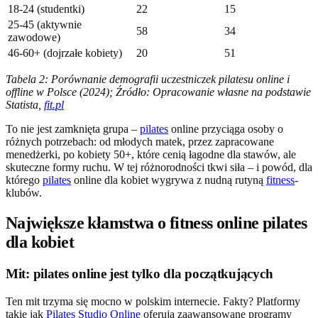
18-24 (studentki)
22
15
25-45 (aktywnie
58
34
zawodowe)
46-60+ (dojrzałe kobiety)
20
51
Tabela 2: Porównanie demografii uczestniczek pilatesu online i
offline w Polsce (2024); Źródło: Opracowanie własne na podstawie
Statista,
fit.pl
To nie jest zamknięta grupa –
pilates
online przyciąga osoby o
różnych potrzebach: od młodych matek, przez zapracowane
menedżerki, po kobiety 50+, które cenią łagodne dla stawów, ale
skuteczne formy ruchu. W tej różnorodności tkwi siła – i powód, dla
którego
pilates
online dla kobiet wygrywa z nudną rutyną
fitness
-
klubów.
Największe kłamstwa o fitness online pilates
dla kobiet
Mit: pilates online jest tylko dla początkujących
Ten mit trzyma się mocno w polskim internecie. Fakty? Platformy
takie jak
Pilates Studio Online
oferują zaawansowane programy