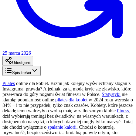
25 marca 2026
Udostępnij
Spis treści
Pilates
online dla kobiet. Brzmi jak kolejny wyświechtany slogan z
Instagrama, prawda? A jednak, za tą modą kryje się zjawisko, które
przewraca do góry nogami świat fitnessu w Polsce.
Statystyki
nie
kłamią: popularność online
pilates dla kobiet
w 2024 roku wzrosła o
84% – i to nie przypadek, tylko znak czasów. Kobiety, które jeszcze
dekadę temu walczyły o wolną matę w zatłoczonym klubie
fitness
,
dziś wybierają treningi bez świadków, na własnych warunkach, z
dostępem do narzędzi, o których dawniej mogły tylko marzyć. Tutaj
nie chodzi wyłącznie o
spalanie kalorii
. Chodzi o kontrolę,
prywatność, bezpieczeństwo i… brutalną prawdę o tym, kto