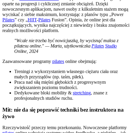
oparte na progresji i cyklicznej zmianie obciążeń. Dzięki
nowoczesnym aplikacjom, nawet osoby z kilkuletnim stażem mogą
wyciskać z siebie maksimum, korzystając z planów typu „Power
Pilates
” czy „
HIIT
-
Pilates
Fusion”. Opinia, że online jest dla
początkujących, wynika najczęściej z niewiedzy i braku znajomości
realnych możliwości platform.
"Wcale nie trzeba być nowicjuszką, by wycisnąć maksa z
pilatesu online." — Marta, użytkowniczka
Pilates
Studio
Online, 2024
Zaawansowane programy
pilates
online obejmują:
Treningi z wykorzystaniem własnego ciężaru ciała oraz
małych przyrządów (np. taśm, piłek).
Praca nad siłą mięśni głębokich z progresywnym
zwiększaniem poziomu trudności.
Dedykowane bloki mobility &
stretching
, znane z
profesjonalnych studiów ruchu.
Mit: nie da się poprawić techniki bez instruktora na
żywo
Rzeczywistość przeczy temu przekonaniu. Nowoczesne platformy
pilates
online wdrażają systemy wideo-feedbacku, a niektóre – jak