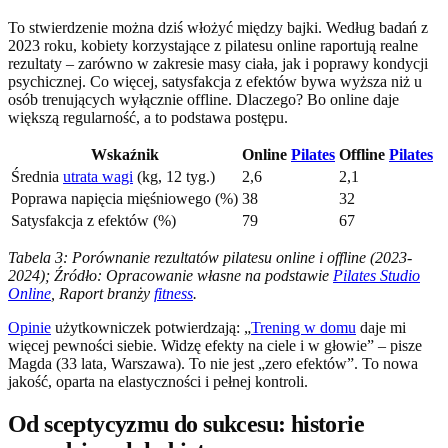
To stwierdzenie można dziś włożyć między bajki. Według badań z
2023 roku, kobiety korzystające z pilatesu online raportują realne
rezultaty – zarówno w zakresie masy ciała, jak i poprawy kondycji
psychicznej. Co więcej, satysfakcja z efektów bywa wyższa niż u
osób trenujących wyłącznie offline. Dlaczego? Bo online daje
większą regularność, a to podstawa postępu.
Wskaźnik
Online
Pilates
Offline
Pilates
Średnia
utrata wagi
(kg, 12 tyg.)
2,6
2,1
Poprawa napięcia mięśniowego (%)
38
32
Satysfakcja z efektów (%)
79
67
Tabela 3: Porównanie rezultatów pilatesu online i offline (2023-
2024); Źródło: Opracowanie własne na podstawie
Pilates Studio
Online
, Raport branży
fitness
.
Opinie
użytkowniczek potwierdzają: „
Trening w domu
daje mi
więcej pewności siebie. Widzę efekty na ciele i w głowie” – pisze
Magda (33 lata, Warszawa). To nie jest „zero efektów”. To nowa
jakość, oparta na elastyczności i pełnej kontroli.
Od sceptycyzmu do sukcesu: historie