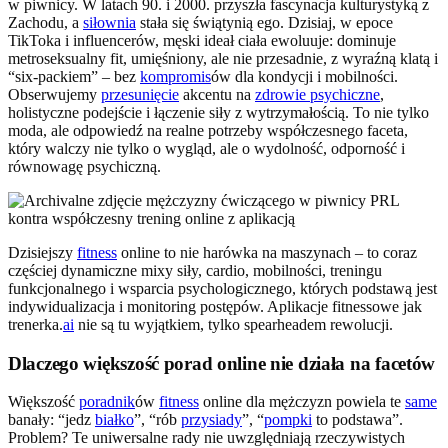
w piwnicy. W latach 90. i 2000. przyszła fascynacja kulturystyką z
Zachodu, a
siłownia
stała się świątynią ego. Dzisiaj, w epoce
TikToka i influencerów, męski ideał ciała ewoluuje: dominuje
metroseksualny fit, umięśniony, ale nie przesadnie, z wyraźną klatą i
“six-packiem” – bez
kompromis
ów dla kondycji i mobilności.
Obserwujemy
przesunięcie
akcentu na
zdrowie psychiczne
,
holistyczne podejście i łączenie siły z wytrzymałością. To nie tylko
moda, ale odpowiedź na realne potrzeby współczesnego faceta,
który walczy nie tylko o wygląd, ale o wydolność, odporność i
równowagę psychiczną.
Dzisiejszy
fitness
online to nie harówka na maszynach – to coraz
częściej dynamiczne mixy siły, cardio, mobilności, treningu
funkcjonalnego i wsparcia psychologicznego, których podstawą jest
indywidualizacja i monitoring postępów. Aplikacje fitnessowe jak
trenerka.
ai
nie są tu wyjątkiem, tylko spearheadem rewolucji.
Dlaczego większość porad online nie działa na facetów
Większość
poradnik
ów
fitness
online dla mężczyzn powiela te
same
banały: “jedz
białko
”, “rób
przysiady
”, “
pompki
to podstawa”.
Problem? Te uniwersalne rady nie uwzględniają rzeczywistych