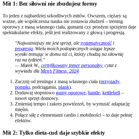
Mit 1: Bez siłowni nie zbudujesz formy
To jeden z najbardziej szkodliwych mitów. Owszem, ciężary są
ważne, ale współczesna nauka nie zostawia złudzeń – trening
oporowy z masą własnego ciała, gumami czy prostym sprzętem daje
spektakularne efekty, jeśli jest realizowany z głową i progresją.
"Najważniejszy nie jest sprzęt, ale
systematyczność
i
progresja
. Wielu moich podopiecznych osiąga lepsze
wyniki trenując w domu niż ci, którzy chodzą na siłownię
raz na tydzień."
— Marek W.,
certyfikowany trener personalny
, cytat z
wywiadu dla
Men’s Fitness, 2024
Zacznij od treningu z masą własnego ciała (
przysiady
,
pompki
, podciągania,
plank
).
Dodawaj stopniowo
gumy oporowe
,
hantle
,
kettlebell
–
nawet sprzęt domowy.
Zmieniaj tempo i zakres powtórzeń, by wymusić adaptację
mięśni.
Połącz siłę z elementami cardio i mobilności – to daje pełnię
efektów.
Mit 2: Tylko dieta-cud daje szybkie efekty