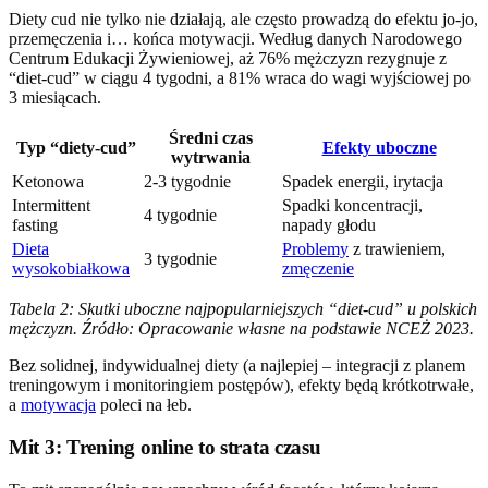
Diety cud nie tylko nie działają, ale często prowadzą do efektu jo-jo,
przemęczenia i… końca motywacji. Według danych Narodowego
Centrum Edukacji Żywieniowej, aż 76% mężczyzn rezygnuje z
“diet-cud” w ciągu 4 tygodni, a 81% wraca do wagi wyjściowej po
3 miesiącach.
Średni czas
Typ “diety-cud”
Efekty uboczne
wytrwania
Ketonowa
2-3 tygodnie
Spadek energii, irytacja
Intermittent
Spadki koncentracji,
4 tygodnie
fasting
napady głodu
Dieta
Problemy
z trawieniem,
3 tygodnie
wysokobiałkowa
zmęczenie
Tabela 2: Skutki uboczne najpopularniejszych “diet-cud” u polskich
mężczyzn. Źródło: Opracowanie własne na podstawie NCEŻ 2023.
Bez solidnej, indywidualnej diety (a najlepiej – integracji z planem
treningowym i monitoringiem postępów), efekty będą krótkotrwałe,
a
motywacja
poleci na łeb.
Mit 3: Trening online to strata czasu