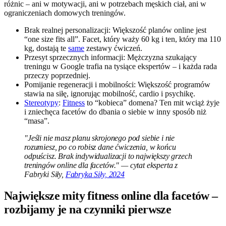
różnic – ani w motywacji, ani w potrzebach męskich ciał, ani w
ograniczeniach domowych treningów.
Brak realnej personalizacji: Większość planów online jest
“one size fits all”. Facet, który waży 60 kg i ten, który ma 110
kg, dostają te
same
zestawy ćwiczeń.
Przesyt sprzecznych informacji: Mężczyzna szukający
treningu w Google trafia na tysiące ekspertów – i każda rada
przeczy poprzedniej.
Pomijanie regeneracji i mobilności: Większość programów
stawia na siłę, ignorując mobilność, cardio i psychikę.
Stereotypy
:
Fitness
to “kobieca” domena? Ten mit wciąż żyje
i zniechęca facetów do dbania o siebie w inny sposób niż
“masa”.
"Jeśli nie masz planu skrojonego pod siebie i nie
rozumiesz, po co robisz dane ćwiczenia, w końcu
odpuścisz. Brak indywidualizacji to największy grzech
treningów online dla facetów." — cytat eksperta z
Fabryki Siły,
Fabryka Siły, 2024
Największe mity fitness online dla facetów –
rozbijamy je na czynniki pierwsze