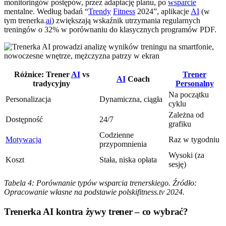
monitoringów postępów, przez adaptację planu, po
wsparcie
mentalne. Według badań “
Trendy
Fitness
2024”, aplikacje
AI
(w
tym trenerka.
ai
) zwiększają wskaźnik utrzymania regularnych
treningów o 32% w porównaniu do klasycznych programów PDF.
Różnice: Trener
AI
vs
Trener
AI
Coach
tradycyjny
Personalny
Na początku
Personalizacja
Dynamiczna, ciągła
cyklu
Zależna od
Dostępność
24/7
grafiku
Codzienne
Motywacja
Raz w tygodniu
przypomnienia
Wysoki (za
Koszt
Stała, niska opłata
sesję)
Tabela 4: Porównanie typów wsparcia trenerskiego. Źródło:
Opracowanie własne na podstawie polskifitness.tv 2024.
Trenerka AI kontra żywy trener – co wybrać?