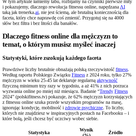
W tym artykule łamiemy tabu, rozbijamy na czynniki pierwsze mity
i pokazujemy, dlaczego rewolucja fitnessu online, napędzana
AI
taką jak trenerka.
ai
, nie jest ściemą, ale brutalną koniecznością dla
faceta, który chce naprawdę coś zmienić. Przygotuj się na 4000
słów bez filtra i bez litości dla banałów.
Dlaczego fitness online dla mężczyzn to
temat, o którym musisz myśleć inaczej
Statystyki, które zszokują każdego faceta
Prawdziwe liczby brutalnie obnażają polską rzeczywistość
fitness
.
Według raportu Polskiego Związku
Fitness
z 2024 roku, tylko 27%
mężczyzn w wieku 25-45 lat deklaruje regularną
aktywność
fizyczną minimum trzy razy w tygodniu, a aż 41% z nich porzuca
wyzwania online po mniej niż miesiącu. Badanie “
Trendy
Fitness
2024” (polskifitness.tv) pokazuje, że 62% mężczyzn korzystających
z fitnessu online szuka przede wszystkim programów na masę,
ignorując kondycję, mobilność i
zdrowie psychiczne
. To liczby,
których nie znajdziesz w inspiracyjnych postach na Facebooku – i
które bolą, jeśli chcesz być uczciwy wobec siebie.
Wynik
Statystyka
Źródło
(%)