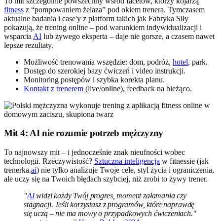
To mit szczególnie powszechny wśród facetów, którzy kojarzą
fitness
z “pompowaniem żelaza” pod okiem trenera. Tymczasem
aktualne badania i case'y z platform takich jak Fabryka Siły
pokazują, że trening online – pod warunkiem indywidualizacji i
wsparcia
AI
lub żywego eksperta – daje nie gorsze, a czasem nawet
lepsze rezultaty.
Możliwość trenowania wszędzie: dom, podróż,
hotel
, park.
Dostęp do szerokiej bazy ćwiczeń i video instrukcji.
Monitoring postępów i szybka korekta planu.
Kontakt z trenerem
(live/online), feedback na bieżąco.
Mit 4: AI nie rozumie potrzeb mężczyzny
To najnowszy mit – i jednocześnie znak nieufności wobec
technologii. Rzeczywistość?
Sztuczna inteligencja
w fitnessie (jak
trenerka.
ai
) nie tylko analizuje Twoje cele, styl życia i ograniczenia,
ale uczy się na Twoich błędach szybciej, niż zrobi to żywy trener.
"
AI
widzi każdy Twój progres, moment załamania czy
stagnacji. Jeśli korzystasz z programów, które naprawdę
się uczą – nie ma mowy o przypadkowych ćwiczeniach."