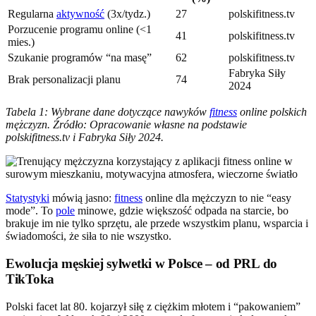
Regularna
aktywność
(3x/tydz.)
27
polskifitness.tv
Porzucenie programu online (<1
41
polskifitness.tv
mies.)
Szukanie programów “na masę”
62
polskifitness.tv
Fabryka Siły
Brak personalizacji planu
74
2024
Tabela 1: Wybrane dane dotyczące nawyków
fitness
online polskich
mężczyzn. Źródło: Opracowanie własne na podstawie
polskifitness.tv i Fabryka Siły 2024.
Statystyki
mówią jasno:
fitness
online dla mężczyzn to nie “easy
mode”. To
pole
minowe, gdzie większość odpada na starcie, bo
brakuje im nie tylko sprzętu, ale przede wszystkim planu, wsparcia i
świadomości, że siła to nie wszystko.
Ewolucja męskiej sylwetki w Polsce – od PRL do
TikToka
Polski facet lat 80. kojarzył siłę z ciężkim młotem i “pakowaniem”