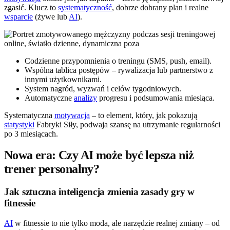
zgasić. Klucz to
systematyczność
, dobrze dobrany plan i realne
wsparcie
(żywe lub
AI
).
Codzienne przypomnienia o treningu (SMS, push, email).
Wspólna tablica postępów – rywalizacja lub partnerstwo z
innymi użytkownikami.
System nagród, wyzwań i celów tygodniowych.
Automatyczne
analizy
progresu i podsumowania miesiąca.
Systematyczna
motywacja
– to element, który, jak pokazują
statystyki
Fabryki Siły, podwaja szansę na utrzymanie regularności
po 3 miesiącach.
Nowa era: Czy AI może być lepsza niż
trener personalny?
Jak sztuczna inteligencja zmienia zasady gry w
fitnessie
AI
w fitnessie to nie tylko moda, ale narzędzie realnej zmiany – od