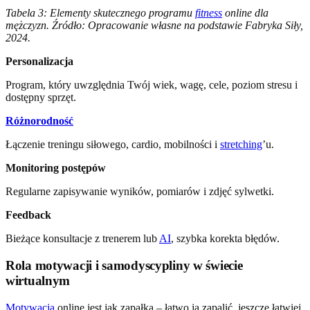
Tabela 3: Elementy skutecznego programu
fitness
online dla
mężczyzn. Źródło: Opracowanie własne na podstawie Fabryka Siły,
2024.
Personalizacja
Program, który uwzględnia Twój wiek, wagę, cele, poziom stresu i
dostępny sprzęt.
Różnorodność
Łączenie treningu siłowego, cardio, mobilności i
stretching
’u.
Monitoring postępów
Regularne zapisywanie wyników, pomiarów i zdjęć sylwetki.
Feedback
Bieżące konsultacje z trenerem lub
AI
, szybka korekta błędów.
Rola motywacji i samodyscypliny w świecie
wirtualnym
Motywacja
online jest jak zapałka – łatwo ją zapalić, jeszcze łatwiej