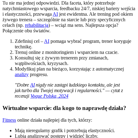
Tu nie ma jednej odpowiedzi. Dla faceta, który potrzebuje
natychmiastowego wsparcia, feedbacku 24/7, niskiej bariery wejścia
i elastyczności, przewaga
AI
jest ewidentna. Ale trening pod okiem
żywego trenera – szczególnie na starcie lub przy specyficznych
celach (np.
rehabilitacja
) – wciąż ma sens. Najlepsza opcja?
Połączenie obu światów.
Zdefiniuj cel –
AI
pomaga wybrać program, trener koryguje
technikę.
Trenuj online z monitoringiem i wsparciem na czacie.
Konsultuj się z żywym trenerem przy zmianach,
wątpliwościach, kryzysach.
Modyfikuj plan na bieżąco, korzystając z automatycznej
analizy
progresu.
"Dobre
AI
nigdy nie zastąpi ludzkiego kontaktu, ale jest
jak turbo dla Twojej motywacji i regularności." — cytat z
recenzji
Vogue Polska, 2024
Wirtualne wsparcie: dla kogo to naprawdę działa?
Fitness
online działa najlepiej dla tych, którzy:
Mają nieregularny grafik i potrzebują elastyczności.
Lubią analizować postępy i widzieć liczby.