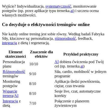
Wyjście? Indywidualizacja,
systematyczność
, monitorowanie
postępów (np. przez aplikacje typu trenerka.
ai
) i szczera ocena
własnych możliwości.
Co decyduje o efektywności treningów online
Nie każdy online trening jest sobie równy. Według badań Fabryka
Siły, kluczowe są: personalizacja,
różnorodność
, feedback,
integracja
z dietą i regeneracją.
Element
Znaczenie dla
Przykład praktyczny
skuteczności
efektów
Personalizacja
AI
dobiera ćwiczenia pod Twój
10/10
planu
cel (np. trenerka.
ai
)
Różnorodność
Siła, cardio, mobilność w jednym
9/10
treningów
programie
Monitoring
Aplikacja śledzi powtórzenia,
8/10
postępów
ciężar, czas trwania
Wsparcie
Sesje live, czat, automatyczne
8/10
trenera
/
AI
korekty
Integracja
z
Połączenie z planerem
7/10
dietą
żywieniowym