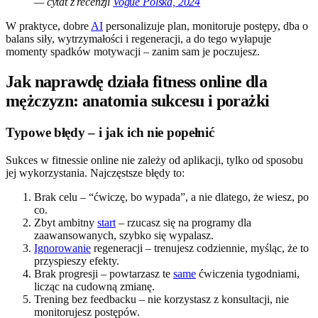
— cytat z recenzji
Vogue Polska, 2024
W praktyce, dobre
AI
personalizuje plan, monitoruje postępy, dba o
balans siły, wytrzymałości i regeneracji, a do tego wyłapuje
momenty spadków motywacji – zanim sam je poczujesz.
Jak naprawdę działa fitness online dla
mężczyzn: anatomia sukcesu i porażki
Typowe błędy – i jak ich nie popełnić
Sukces w fitnessie online nie zależy od aplikacji, tylko od sposobu
jej wykorzystania. Najczęstsze błędy to:
Brak celu – “ćwiczę, bo wypada”, a nie dlatego, że wiesz, po
co.
Zbyt ambitny
start
– rzucasz się na programy dla
zaawansowanych, szybko się wypalasz.
Ignorowanie
regeneracji – trenujesz codziennie, myśląc, że to
przyspieszy efekty.
Brak progresji – powtarzasz te
same
ćwiczenia tygodniami,
licząc na cudowną zmianę.
Trening bez feedbacku – nie korzystasz z konsultacji, nie
monitorujesz postępów.