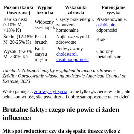
Poziom tkanki
Wygląd
Wskaźniki
Potencjalne
tłuszczowej
brzucha
zdrowia
ryzyka
Bardzo niski
Częsty brak energii,
Przetrenowanie,
Widoczny
(<10% M,
zaburzenia
osłabienie
sześciopak
<18% K)
hormonalne
odporności
Średni (12-18%
Płaski
Najlepsze wyniki
Brak
M, 20-25% K)
brzuch
zdrowotne
Brak
Podwyższony
Wysoki (>20%
Choroby
zarysu
cholesterol
,
M, >30% K)
metaboliczne
mięśni
insulinooporność
Tabela 2: Zależność między wyglądem brzucha a zdrowiem
Źródło: Opracowanie własne na podstawie American Council on
Exercise, 2023
Warto pamiętać:
zdrowy styl życia
to nie tylko „wcięcie w talii”, ale
pełna sprawność, siła psychiczna i dobre samopoczucie na co dzień.
Brutalne fakty: czego nie powie ci żaden
influencer
Mit spot reduction: czy da się spalić tłuszcz tylko z