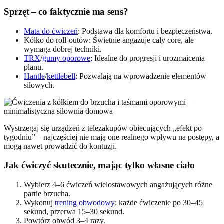
Sprzęt – co faktycznie ma sens?
Mata do ćwiczeń
: Podstawa dla komfortu i bezpieczeństwa.
Kółko do roll-outów: Świetnie angażuje cały core, ale
wymaga dobrej techniki.
TRX
/
gumy oporowe
: Idealne do progresji i urozmaicenia
planu.
Hantle
/
kettlebell
: Pozwalają na wprowadzenie elementów
siłowych.
Wystrzegaj się urządzeń z telezakupów obiecujących „efekt po
tygodniu” – najczęściej nie mają one realnego wpływu na postępy, a
mogą nawet prowadzić do kontuzji.
Jak ćwiczyć skutecznie, mając tylko własne ciało
Wybierz 4–6 ćwiczeń wielostawowych angażujących różne
partie brzucha.
Wykonuj
trening obwodowy
: każde ćwiczenie po 30–45
sekund, przerwa 15–30 sekund.
Powtórz obwód 3–4 razy.