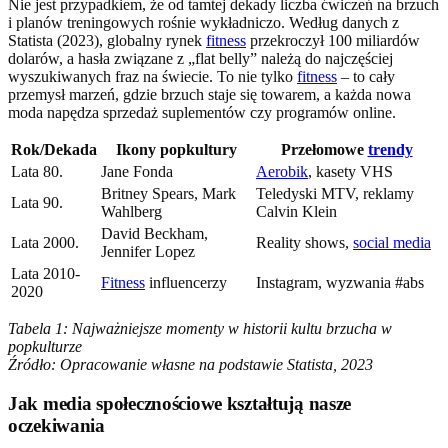
Nie jest przypadkiem, że od tamtej dekady liczba ćwiczeń na brzuch
i planów treningowych rośnie wykładniczo. Według danych z
Statista (2023), globalny rynek
fitness
przekroczył 100 miliardów
dolarów, a hasła związane z „flat belly” należą do najczęściej
wyszukiwanych fraz na świecie. To nie tylko
fitness
– to cały
przemysł marzeń, gdzie brzuch staje się towarem, a każda nowa
moda napędza sprzedaż suplementów czy programów online.
Rok/Dekada
Ikony popkultury
Przełomowe
trendy
Lata 80.
Jane Fonda
Aerobik
, kasety VHS
Britney Spears, Mark
Teledyski MTV, reklamy
Lata 90.
Wahlberg
Calvin Klein
David Beckham,
Lata 2000.
Reality shows,
social media
Jennifer Lopez
Lata 2010-
Fitness
influencerzy
Instagram, wyzwania #abs
2020
Tabela 1: Najważniejsze momenty w historii kultu brzucha w
popkulturze
Źródło: Opracowanie własne na podstawie Statista, 2023
Jak media społecznościowe kształtują nasze
oczekiwania