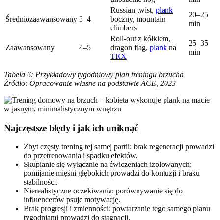
Russian twist,
plank
20–25
Średniozaawansowany
3–4
boczny, mountain
min
climbers
Roll-out z kółkiem,
25–35
Zaawansowany
4–5
dragon flag,
plank
na
min
TRX
Tabela 6: Przykładowy tygodniowy plan treningu brzucha
Źródło: Opracowanie własne na podstawie ACE, 2023
Najczęstsze błędy i jak ich uniknąć
Zbyt częsty trening tej samej partii: brak regeneracji prowadzi
do przetrenowania i spadku efektów.
Skupianie się wyłącznie na ćwiczeniach izolowanych:
pomijanie mięśni głębokich prowadzi do kontuzji i braku
stabilności.
Nierealistyczne oczekiwania: porównywanie się do
influencerów psuje motywację.
Brak progresji i zmienności: powtarzanie tego samego planu
tygodniami prowadzi do stagnacji.