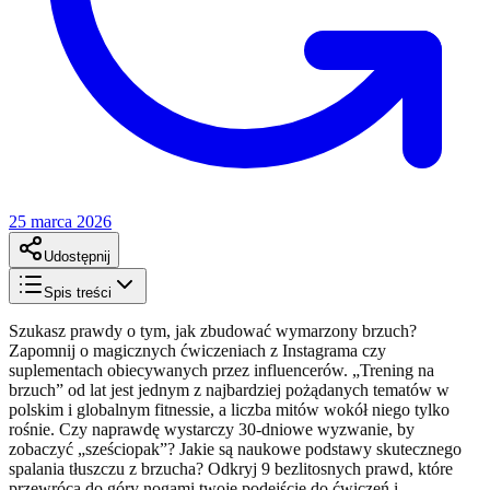
25 marca 2026
Udostępnij
Spis treści
Szukasz prawdy o tym, jak zbudować wymarzony brzuch?
Zapomnij o magicznych ćwiczeniach z Instagrama czy
suplementach obiecywanych przez influencerów. „Trening na
brzuch” od lat jest jednym z najbardziej pożądanych tematów w
polskim i globalnym fitnessie, a liczba mitów wokół niego tylko
rośnie. Czy naprawdę wystarczy 30-dniowe wyzwanie, by
zobaczyć „sześciopak”? Jakie są naukowe podstawy skutecznego
spalania tłuszczu z brzucha? Odkryj 9 bezlitosnych prawd, które
przewrócą do góry nogami twoje podejście do ćwiczeń i