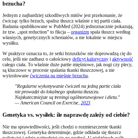
brzucha?
Jednym z najbardziej szkodliwych mitów jest przekonanie, że
ćwicząc tylko brzuch, spalisz tłuszcz właśnie z tej partii ciała.
Badania opublikowane w PubMed (2024) jednoznacznie pokazują,
że tzw. „spot reduction” to fikcja –
organizm
spala tłuszcz według
własnych, genetycznych schematów, a nie lokalnie w miejscu
wysiłku.
W praktyce oznacza to, że setki brzuszków nie doprowadzą cię do
celu, jeśli nie zadbasz o całościowy
deficyt kaloryczny
i
aktywność
całego ciała. To właśnie duże partie mięśniowe, jak nogi czy plecy,
są kluczowe w procesie spalania tkanki tłuszczowej, a nie
wyizolowane
ćwiczenia na mięśnie brzucha
.
"Regularne wykonywanie ćwiczeń na jedną partie ciała
nie prowadzi do lokalnego spalania tłuszczu.
Najskuteczniejsze są treningi ogólnorozwojowe i dieta."
— American Council on Exercise,
2023
Genetyka vs. wysiłek: ile naprawdę zależy od ciebie?
Nie ma sprawiedliwości, jeśli chodzi o rozmieszczenie tkanki
tłuszczowej. Genetyka determinuje, gdzie odkłada się tłuszcz
najłatwiej i gdzie najtrudniej się go pozbyć. U niektórych osób