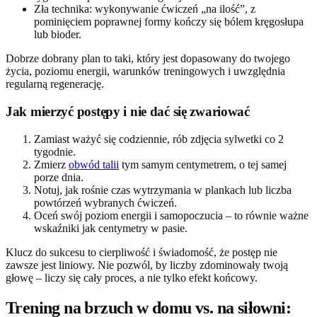
Zła technika: wykonywanie ćwiczeń „na ilość”, z
pominięciem poprawnej formy kończy się bólem kręgosłupa
lub bioder.
Dobrze dobrany plan to taki, który jest dopasowany do twojego
życia, poziomu energii, warunków treningowych i uwzględnia
regularną regenerację.
Jak mierzyć postępy i nie dać się zwariować
Zamiast ważyć się codziennie, rób zdjęcia sylwetki co 2
tygodnie.
Zmierz
obwód talii
tym samym centymetrem, o tej samej
porze dnia.
Notuj, jak rośnie czas wytrzymania w plankach lub liczba
powtórzeń wybranych ćwiczeń.
Oceń swój poziom energii i samopoczucia – to równie ważne
wskaźniki jak centymetry w pasie.
Klucz do sukcesu to cierpliwość i świadomość, że postęp nie
zawsze jest liniowy. Nie pozwól, by liczby zdominowały twoją
głowę – liczy się cały proces, a nie tylko efekt końcowy.
Trening na brzuch w domu vs. na siłowni: