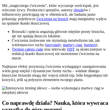
Mit „magicznego ćwiczenia”, które wyczaruje sześciopak, jest
wiecznie żywy. Producenci sprzętów, autorzy
ebook
ów i
influencerzy prześcigają się w obietnicach, ale badania jasno
pokazują: pojedyncze
ćwiczenia na brzuch
mają marginalny wpływ
na spalanie tkanki tłuszczowej.
Brzuszki i spięcia angażują głównie mięśnie prosty brzucha,
ale nie spalają tłuszczu lokalnie.
Ćwiczenia izolowane nie stymulują metabolizmu tak, jak
wielostawowe ruchy (
przysiady
,
martwy ciąg
,
burpees
).
Trening całego ciała
oraz interwały
HIIT
są skuteczniejsze w
redukcji tkanki tłuszczowej niż monotonne ćwiczenia na
macie.
Najlepsze efekty przynoszą ćwiczenia wymagające zaangażowania
wielu grup mięśni i dynamiczne formy ruchu – właśnie dlatego
klasyczne brzuszki mogą dać więcej szkód (np. bóle kręgosłupa) niż
korzyści, jeśli są jedynym elementem twojego planu.
Co naprawdę działa? Nauka, która wywraca
wszystko do góry nogami