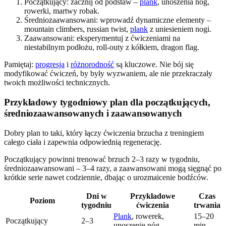
Początkujący: zacznij od podstaw –
plank
, unoszenia nóg,
rowerki, martwy robak.
Średniozaawansowani: wprowadź dynamiczne elementy –
mountain climbers, russian twist,
plank
z uniesieniem nogi.
Zaawansowani: eksperymentuj z ćwiczeniami na
niestabilnym podłożu, roll-outy z kółkiem, dragon flag.
Pamiętaj:
progresja
i
różnorodność
są kluczowe. Nie bój się
modyfikować ćwiczeń, by były wyzwaniem, ale nie przekraczały
twoich możliwości technicznych.
Przykładowy tygodniowy plan dla początkujących,
średniozaawansowanych i zaawansowanych
Dobry plan to taki, który łączy ćwiczenia brzucha z treningiem
całego ciała i zapewnia odpowiednią regenerację.
Początkujący powinni trenować brzuch 2–3 razy w tygodniu,
średniozaawansowani – 3–4 razy, a zaawansowani mogą sięgnąć po
krótkie serie nawet codziennie, dbając o urozmaicenie bodźców.
Dni w
Przykładowe
Czas
Poziom
tygodniu
ćwiczenia
trwania
Plank
, rowerek,
15–20
Początkujący
2–3
unoszenie nóg
min