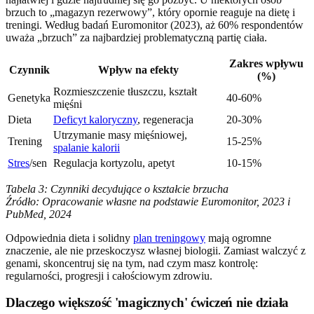
brzuch to „magazyn rezerwowy”, który opornie reaguje na dietę i
treningi. Według badań Euromonitor (2023), aż 60% respondentów
uważa „brzuch” za najbardziej problematyczną partię ciała.
Zakres wpływu
Czynnik
Wpływ na efekty
(%)
Rozmieszczenie tłuszczu, kształt
Genetyka
40-60%
mięśni
Dieta
Deficyt kaloryczny
, regeneracja
20-30%
Utrzymanie masy mięśniowej,
Trening
15-25%
spalanie kalorii
Stres
/sen
Regulacja kortyzolu, apetyt
10-15%
Tabela 3: Czynniki decydujące o kształcie brzucha
Źródło: Opracowanie własne na podstawie Euromonitor, 2023 i
PubMed, 2024
Odpowiednia dieta i solidny
plan treningowy
mają ogromne
znaczenie, ale nie przeskoczysz własnej biologii. Zamiast walczyć z
genami, skoncentruj się na tym, nad czym masz kontrolę:
regularności, progresji i całościowym zdrowiu.
Dlaczego większość 'magicznych' ćwiczeń nie działa