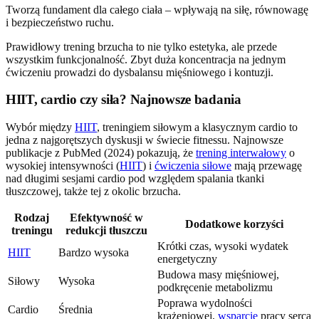
Tworzą fundament dla całego ciała – wpływają na siłę, równowagę
i bezpieczeństwo ruchu.
Prawidłowy trening brzucha to nie tylko estetyka, ale przede
wszystkim funkcjonalność. Zbyt duża koncentracja na jednym
ćwiczeniu prowadzi do dysbalansu mięśniowego i kontuzji.
HIIT, cardio czy siła? Najnowsze badania
Wybór między
HIIT
, treningiem siłowym a klasycznym cardio to
jedna z najgorętszych dyskusji w świecie fitnessu. Najnowsze
publikacje z PubMed (2024) pokazują, że
trening interwałowy
o
wysokiej intensywności (
HIIT
) i
ćwiczenia siłowe
mają przewagę
nad długimi sesjami cardio pod względem spalania tkanki
tłuszczowej, także tej z okolic brzucha.
Rodzaj
Efektywność w
Dodatkowe korzyści
treningu
redukcji tłuszczu
Krótki czas, wysoki wydatek
HIIT
Bardzo wysoka
energetyczny
Budowa masy mięśniowej,
Siłowy
Wysoka
podkręcenie metabolizmu
Poprawa wydolności
Cardio
Średnia
krążeniowej,
wsparcie
pracy serca