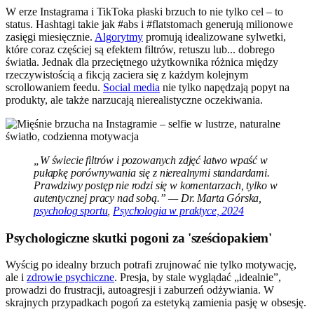
W erze Instagrama i TikToka płaski brzuch to nie tylko cel – to
status. Hashtagi takie jak #abs i #flatstomach generują milionowe
zasięgi miesięcznie.
Algorytmy
promują idealizowane sylwetki,
które coraz częściej są efektem filtrów, retuszu lub... dobrego
światła. Jednak dla przeciętnego użytkownika różnica między
rzeczywistością a fikcją zaciera się z każdym kolejnym
scrollowaniem feedu.
Social media
nie tylko napędzają popyt na
produkty, ale także narzucają nierealistyczne oczekiwania.
„W świecie filtrów i pozowanych zdjęć łatwo wpaść w
pułapkę porównywania się z nierealnymi standardami.
Prawdziwy postęp nie rodzi się w komentarzach, tylko w
autentycznej pracy nad sobą.” — Dr. Marta Górska,
psycholog sportu
,
Psychologia w praktyce, 2024
Psychologiczne skutki pogoni za 'sześciopakiem'
Wyścig po idealny brzuch potrafi zrujnować nie tylko motywację,
ale i
zdrowie psychiczne
. Presja, by stale wyglądać „idealnie”,
prowadzi do frustracji, autoagresji i zaburzeń odżywiania. W
skrajnych przypadkach pogoń za estetyką zamienia pasję w obsesję.