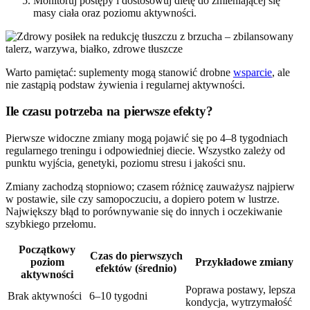
Monitoruj postępy i dostosowuj dietę do zmieniającej się
masy ciała oraz poziomu aktywności.
Warto pamiętać: suplementy mogą stanowić drobne
wsparcie
, ale
nie zastąpią podstaw żywienia i regularnej aktywności.
Ile czasu potrzeba na pierwsze efekty?
Pierwsze widoczne zmiany mogą pojawić się po 4–8 tygodniach
regularnego treningu i odpowiedniej diecie. Wszystko zależy od
punktu wyjścia, genetyki, poziomu stresu i jakości snu.
Zmiany zachodzą stopniowo; czasem różnicę zauważysz najpierw
w postawie, sile czy samopoczuciu, a dopiero potem w lustrze.
Największy błąd to porównywanie się do innych i oczekiwanie
szybkiego przełomu.
Początkowy
Czas do pierwszych
poziom
Przykładowe zmiany
efektów (średnio)
aktywności
Poprawa postawy, lepsza
Brak aktywności
6–10 tygodni
kondycja, wytrzymałość