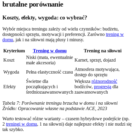
brutalne porównanie
Koszty, efekty, wygoda: co wybrać?
Wybór miejsca treningu zależy od wielu czynników: budżetu,
dostępności sprzętu, motywacji i preferencji. Zarówno
trening w
domu
, jak i na siłowni mają plusy i minusy.
Kryterium
Trening w domu
Trening na siłowni
Niski (mata, ewentualnie
Koszt
Karnet, sprzęt, dojazd
małe akcesoria)
Atmosfera motywująca,
Wygoda
Pełna elastyczność czasu
dostęp do sprzętu
Świetne dla
Większa
różnorodność
Efekty
początkujących i
bodźców,
progresja
dla
średniozaawansowanych
zaawansowanych
Tabela 7: Porównanie treningu brzucha w domu i na siłowni
Źródło: Opracowanie własne na podstawie ACE, 2023
Warto testować różne warianty – czasem hybrydowe podejście (np.
2
treningi w domu
, 1 na siłowni) daje najlepsze efekty i nie nudzi się
tak szybko.