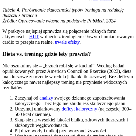
Tabela 4: Porównanie skuteczności typów treningu na redukcję
tłuszczu z brzucha
Źródło: Opracowanie własne na podstawie PubMed, 2024
W praktyce najlepiej sprawdza się połączenie różnych form
aktywności –
HIIT
w duecie z treningiem siłowym i umiarkowanym
cardio to przepis na realne,
trwałe efekty
.
Dieta vs. trening: gdzie leży prawda?
Nie oszukujmy się – „brzuch robi się w kuchni”. Według badań
opublikowanych przez American Council on Exercise (2023), dieta
ma kluczowe znaczenie w redukcji tkanki tłuszczowej. Bez deficytu
kalorycznego nawet najlepszy trening nie przyniesie widocznych
rezultatów.
Zaczynaj od
analizy
swojego dziennego zapotrzebowania
kalorycznego – bez tego nie zbudujesz skutecznego planu.
Utrzymuj umiarkowany
deficyt kaloryczny
(najczęściej 300–
500 kcal dziennie).
Skup się na wysokiej jakości białku, zdrowych tłuszczach i
złożonych węglowodanach.
Pij dużo wody i unikaj przetworzonej żywności.