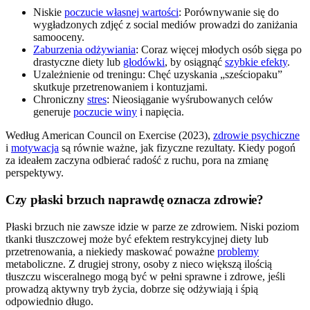
Niskie
poczucie własnej wartości
: Porównywanie się do
wygładzonych zdjęć z social mediów prowadzi do zaniżania
samooceny.
Zaburzenia odżywiania
: Coraz więcej młodych osób sięga po
drastyczne diety lub
głodówki
, by osiągnąć
szybkie efekty
.
Uzależnienie od treningu: Chęć uzyskania „sześciopaku”
skutkuje przetrenowaniem i kontuzjami.
Chroniczny
stres
: Nieosiąganie wyśrubowanych celów
generuje
poczucie winy
i napięcia.
Według American Council on Exercise (2023),
zdrowie psychiczne
i
motywacja
są równie ważne, jak fizyczne rezultaty. Kiedy pogoń
za ideałem zaczyna odbierać radość z ruchu, pora na zmianę
perspektywy.
Czy płaski brzuch naprawdę oznacza zdrowie?
Płaski brzuch nie zawsze idzie w parze ze zdrowiem. Niski poziom
tkanki tłuszczowej może być efektem restrykcyjnej diety lub
przetrenowania, a niekiedy maskować poważne
problemy
metaboliczne. Z drugiej strony, osoby z nieco większą ilością
tłuszczu wisceralnego mogą być w pełni sprawne i zdrowe, jeśli
prowadzą aktywny tryb życia, dobrze się odżywiają i śpią
odpowiednio długo.