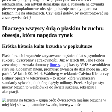
odchudzania. Ten artykuł demaskuje iluzje, rozkłada na czynniki
pierwsze popkulturowe obsesje i pokazuje metody oparte na
faktach, nie na obietnicach. Czy jesteś gotów, by skonfrontować się
z rzeczywistością?
Dlaczego wszyscy śnią o płaskim brzuchu:
obsesja, która napędza rynek
Krótka historia kultu brzucha w popkulturze
Płaski brzuch i wyraźnie zarysowane mięśnie od lat są symbolem
sukcesu, dyscypliny i atrakcyjności. Już w latach 80. Jane Fonda
zrewolucjonizowała domowy
fitness
, a jej kasety VHS z aerobikiem
stały się globalnym hitem, promując trwającą do dziś modę na „six-
pack”. W latach 90. Mark Wahlberg w reklamie Calvina Kleina czy
Britney Spears w teledyskach – to ikony, które wyznaczały
standardy sylwetki, do której dążyły miliony. Przekaz był prosty:
mocny brzuch to wejściówka do świata sukcesu, seksapilu i
akceptacji.