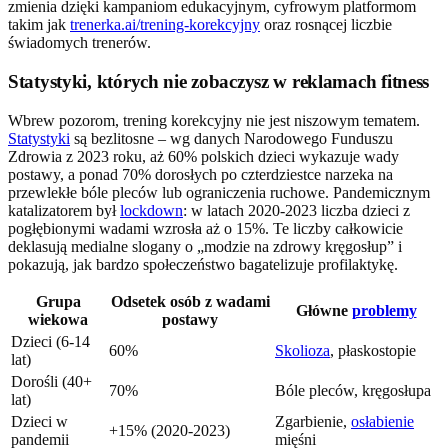
zmienia dzięki kampaniom edukacyjnym, cyfrowym platformom
takim jak
trenerka.ai/trening-korekcyjny
oraz rosnącej liczbie
świadomych trenerów.
Statystyki, których nie zobaczysz w reklamach fitness
Wbrew pozorom, trening korekcyjny nie jest niszowym tematem.
Statystyki
są bezlitosne – wg danych Narodowego Funduszu
Zdrowia z 2023 roku, aż 60% polskich dzieci wykazuje wady
postawy, a ponad 70% dorosłych po czterdziestce narzeka na
przewlekłe bóle pleców lub ograniczenia ruchowe. Pandemicznym
katalizatorem był
lockdown
: w latach 2020-2023 liczba dzieci z
pogłębionymi wadami wzrosła aż o 15%. Te liczby całkowicie
deklasują medialne slogany o „modzie na zdrowy kręgosłup” i
pokazują, jak bardzo społeczeństwo bagatelizuje profilaktykę.
Grupa
Odsetek osób z wadami
Główne
problemy
wiekowa
postawy
Dzieci (6-14
60%
Skolioza
, płaskostopie
lat)
Dorośli (40+
70%
Bóle pleców, kręgosłupa
lat)
Dzieci w
Zgarbienie,
osłabienie
+15% (2020-2023)
pandemii
mięśni