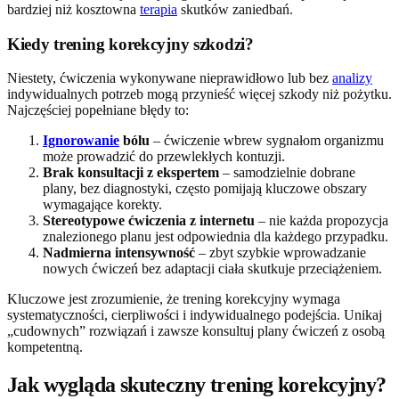
bardziej niż kosztowna
terapia
skutków zaniedbań.
Kiedy trening korekcyjny szkodzi?
Niestety, ćwiczenia wykonywane nieprawidłowo lub bez
analizy
indywidualnych potrzeb mogą przynieść więcej szkody niż pożytku.
Najczęściej popełniane błędy to:
Ignorowanie
bólu
– ćwiczenie wbrew sygnałom organizmu
może prowadzić do przewlekłych kontuzji.
Brak konsultacji z ekspertem
– samodzielnie dobrane
plany, bez diagnostyki, często pomijają kluczowe obszary
wymagające korekty.
Stereotypowe ćwiczenia z internetu
– nie każda propozycja
znalezionego planu jest odpowiednia dla każdego przypadku.
Nadmierna intensywność
– zbyt szybkie wprowadzanie
nowych ćwiczeń bez adaptacji ciała skutkuje przeciążeniem.
Kluczowe jest zrozumienie, że trening korekcyjny wymaga
systematyczności, cierpliwości i indywidualnego podejścia. Unikaj
„cudownych” rozwiązań i zawsze konsultuj plany ćwiczeń z osobą
kompetentną.
Jak wygląda skuteczny trening korekcyjny?