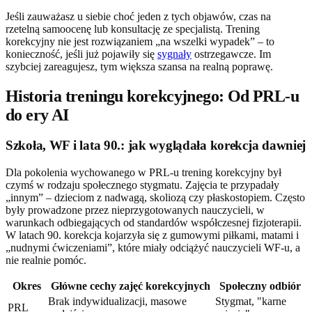
Jeśli zauważasz u siebie choć jeden z tych objawów, czas na
rzetelną samoocenę lub konsultację ze specjalistą. Trening
korekcyjny nie jest rozwiązaniem „na wszelki wypadek” – to
konieczność, jeśli już pojawiły się
sygnały
ostrzegawcze. Im
szybciej zareagujesz, tym większa szansa na realną poprawę.
Historia treningu korekcyjnego: Od PRL-u
do ery AI
Szkoła, WF i lata 90.: jak wyglądała korekcja dawniej
Dla pokolenia wychowanego w PRL-u trening korekcyjny był
czymś w rodzaju społecznego stygmatu. Zajęcia te przypadały
„innym” – dzieciom z nadwagą, skoliozą czy płaskostopiem. Często
były prowadzone przez nieprzygotowanych nauczycieli, w
warunkach odbiegających od standardów współczesnej fizjoterapii.
W latach 90. korekcja kojarzyła się z gumowymi piłkami, matami i
„nudnymi ćwiczeniami”, które miały odciążyć nauczycieli WF-u, a
nie realnie pomóc.
Okres
Główne cechy zajęć korekcyjnych
Społeczny odbiór
Brak indywidualizacji, masowe
Stygmat, "karne
PRL