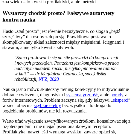
zna wieku – to kwestia profilaktyki, a nie metryki.
Wystarczy chodzić prosto? Fałszywe autorytety
kontra nauka
Hasło „stań prosto” jest równie bezużyteczne, co slogan „bądź
szczęśliwy” dla osoby z depresją. Prawidłowa postawa to
skomplikowany układ zależności między mięśniami, ścięgnami i
stawami, a nie tylko kwestia siły woli.
"Samo prostowanie się na siłę prowadzi do kompensacji
i nowych przeciążeń. Potrzebna jest kompleksowa praca
nad całym układem ruchu, nie tylko pilnowanie ramion
w linii." — dr Magdalena Czarnecka, specjalistka
rehabilitacji,
NFZ, 2023
Nauka jasno mówi: skuteczny trening korekcyjny to indywidualnie
dobrane ćwiczenia, diagnostyka i
systematyczność
, a nie
porady
z
forów internetowych. Problem zaczyna się, gdy fałszywi „
eksperci
”
w sieci obiecują
szybkie efekty
bez wysiłku – to droga do
pogłębienia problemów, nie ich rozwiązania.
Warto ufać wyłącznie zweryfikowanym źródłom, konsultować się z
fizjoterapeutami i nie ulegać pseudonaukowym receptom.
Profilaktyka, nawet jeśli wymaga wysiłku, zawsze opłaci się