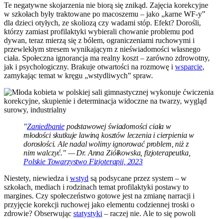
Te negatywne skojarzenia nie biorą się znikąd. Zajęcia korekcyjne
w szkołach były traktowane po macoszemu – jako „karne WF-y”
dla dzieci otyłych, ze skoliozą czy wadami stóp. Efekt? Dorośli,
którzy zamiast profilaktyki wybierali chowanie problemu pod
dywan, teraz mierzą się z bólem, ograniczeniami ruchowymi i
przewlekłym stresem wynikającym z nieświadomości własnego
ciała. Społeczna ignorancja ma realny koszt – zarówno zdrowotny,
jak i psychologiczny. Brakuje otwartości na rozmowę i
wsparcie
,
zamykając temat w kręgu „wstydliwych” spraw.
"
Zaniedbanie
podstawowej świadomości ciała w
młodości skutkuje lawiną kosztów leczenia i cierpienia w
dorosłości. Ale nadal wolimy ignorować problem, niż z
nim walczyć." — Dr. Anna Ziółkowska, fizjoterapeutka,
Polskie Towarzystwo Fizjoterapii, 2023
Niestety, niewiedza i
wstyd
są podsycane przez system – w
szkołach, mediach i rodzinach temat profilaktyki postawy to
margines. Czy społeczeństwo gotowe jest na zmianę narracji i
przyjęcie korekcji ruchowej jako elementu codziennej troski o
zdrowie? Obserwując
statystyki
– raczej nie. Ale to się powoli