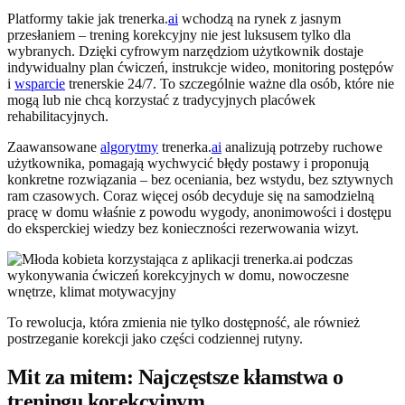
Platformy takie jak trenerka.
ai
wchodzą na rynek z jasnym
przesłaniem – trening korekcyjny nie jest luksusem tylko dla
wybranych. Dzięki cyfrowym narzędziom użytkownik dostaje
indywidualny plan ćwiczeń, instrukcje wideo, monitoring postępów
i
wsparcie
trenerskie 24/7. To szczególnie ważne dla osób, które nie
mogą lub nie chcą korzystać z tradycyjnych placówek
rehabilitacyjnych.
Zaawansowane
algorytmy
trenerka.
ai
analizują potrzeby ruchowe
użytkownika, pomagają wychwycić błędy postawy i proponują
konkretne rozwiązania – bez oceniania, bez wstydu, bez sztywnych
ram czasowych. Coraz więcej osób decyduje się na samodzielną
pracę w domu właśnie z powodu wygody, anonimowości i dostępu
do eksperckiej wiedzy bez konieczności rezerwowania wizyt.
To rewolucja, która zmienia nie tylko dostępność, ale również
postrzeganie korekcji jako części codziennej rutyny.
Mit za mitem: Najczęstsze kłamstwa o
treningu korekcyjnym