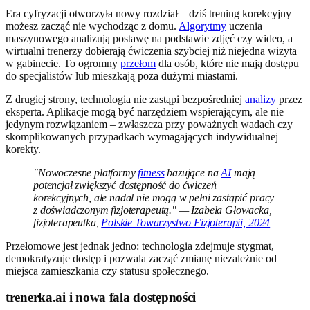
Era cyfryzacji otworzyła nowy rozdział – dziś trening korekcyjny
możesz zacząć nie wychodząc z domu.
Algorytmy
uczenia
maszynowego analizują postawę na podstawie zdjęć czy wideo, a
wirtualni trenerzy dobierają ćwiczenia szybciej niż niejedna wizyta
w gabinecie. To ogromny
przełom
dla osób, które nie mają dostępu
do specjalistów lub mieszkają poza dużymi miastami.
Z drugiej strony, technologia nie zastąpi bezpośredniej
analizy
przez
eksperta. Aplikacje mogą być narzędziem wspierającym, ale nie
jedynym rozwiązaniem – zwłaszcza przy poważnych wadach czy
skomplikowanych przypadkach wymagających indywidualnej
korekty.
"Nowoczesne platformy
fitness
bazujące na
AI
mają
potencjał zwiększyć dostępność do ćwiczeń
korekcyjnych, ale nadal nie mogą w pełni zastąpić pracy
z doświadczonym fizjoterapeutą." — Izabela Głowacka,
fizjoterapeutka,
Polskie Towarzystwo Fizjoterapii, 2024
Przełomowe jest jednak jedno: technologia zdejmuje stygmat,
demokratyzuje dostęp i pozwala zacząć zmianę niezależnie od
miejsca zamieszkania czy statusu społecznego.
trenerka.ai i nowa fala dostępności