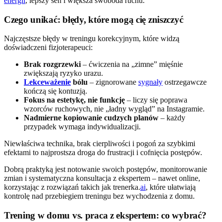
energii
, lepszy sen i większa swoboda ruchu.
Czego unikać: błędy, które mogą cię zniszczyć
Najczęstsze błędy w treningu korekcyjnym, które widzą
doświadczeni fizjoterapeuci:
Brak rozgrzewki
– ćwiczenia na „zimne” mięśnie
zwiększają ryzyko urazu.
Lekceważenie
bólu
– zignorowane
sygnały
ostrzegawcze
kończą się kontuzją.
Fokus na estetykę, nie funkcję
– liczy się poprawa
wzorców ruchowych, nie „ładny wygląd” na Instagramie.
Nadmierne kopiowanie cudzych planów
– każdy
przypadek wymaga indywidualizacji.
Niewłaściwa technika, brak cierpliwości i pogoń za szybkimi
efektami to najprostsza droga do frustracji i cofnięcia postępów.
Dobrą praktyką jest notowanie swoich postępów, monitorowanie
zmian i systematyczna konsultacja z ekspertem – nawet online,
korzystając z rozwiązań takich jak trenerka.
ai
, które ułatwiają
kontrolę nad przebiegiem treningu bez wychodzenia z domu.
Trening w domu vs. praca z ekspertem: co wybrać?