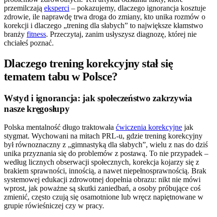
przemilczają
eksperci
– pokazujemy, dlaczego ignorancja kosztuje
zdrowie, ile naprawdę trwa droga do zmiany, kto unika rozmów o
korekcji i dlaczego „trening dla słabych” to największe kłamstwo
branży
fitness
. Przeczytaj, zanim usłyszysz diagnozę, której nie
chciałeś poznać.
Dlaczego trening korekcyjny stał się
tematem tabu w Polsce?
Wstyd i ignorancja: jak społeczeństwo zakrzywia
nasze kręgosłupy
Polska mentalność długo traktowała
ćwiczenia korekcyjne
jak
stygmat. Wychowani na mitach PRL-u, gdzie trening korekcyjny
był równoznaczny z „gimnastyką dla słabych”, wielu z nas do dziś
unika przyznania się do problemów z postawą. To nie przypadek –
według licznych obserwacji społecznych, korekcja kojarzy się z
brakiem sprawności, innością, a nawet niepełnosprawnością. Brak
systemowej edukacji zdrowotnej dopełnia obrazu: nikt nie mówi
wprost, jak poważne są skutki zaniedbań, a osoby próbujące coś
zmienić, często czują się osamotnione lub wręcz napiętnowane w
grupie rówieśniczej czy w pracy.