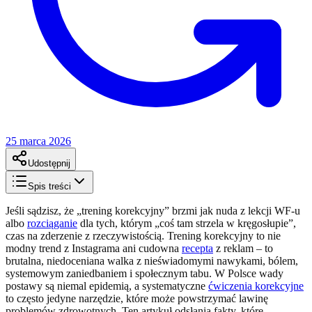
25 marca 2026
Udostępnij
Spis treści
Jeśli sądzisz, że „trening korekcyjny” brzmi jak nuda z lekcji WF-u
albo
rozciąganie
dla tych, którym „coś tam strzela w kręgosłupie”,
czas na zderzenie z rzeczywistością. Trening korekcyjny to nie
modny trend z Instagrama ani cudowna
recepta
z reklam – to
brutalna, niedoceniana walka z nieświadomymi nawykami, bólem,
systemowym zaniedbaniem i społecznym tabu. W Polsce wady
postawy są niemal epidemią, a systematyczne
ćwiczenia korekcyjne
to często jedyne narzędzie, które może powstrzymać lawinę
problemów zdrowotnych. Ten artykuł odsłania fakty, które