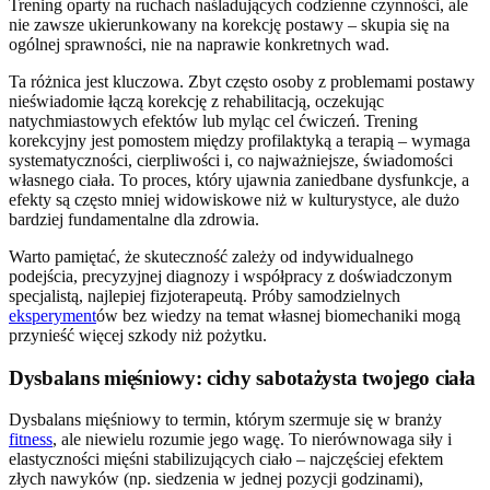
Trening oparty na ruchach naśladujących codzienne czynności, ale
nie zawsze ukierunkowany na korekcję postawy – skupia się na
ogólnej sprawności, nie na naprawie konkretnych wad.
Ta różnica jest kluczowa. Zbyt często osoby z problemami postawy
nieświadomie łączą korekcję z rehabilitacją, oczekując
natychmiastowych efektów lub myląc cel ćwiczeń. Trening
korekcyjny jest pomostem między profilaktyką a terapią – wymaga
systematyczności, cierpliwości i, co najważniejsze, świadomości
własnego ciała. To proces, który ujawnia zaniedbane dysfunkcje, a
efekty są często mniej widowiskowe niż w kulturystyce, ale dużo
bardziej fundamentalne dla zdrowia.
Warto pamiętać, że skuteczność zależy od indywidualnego
podejścia, precyzyjnej diagnozy i współpracy z doświadczonym
specjalistą, najlepiej fizjoterapeutą. Próby samodzielnych
eksperyment
ów bez wiedzy na temat własnej biomechaniki mogą
przynieść więcej szkody niż pożytku.
Dysbalans mięśniowy: cichy sabotażysta twojego ciała
Dysbalans mięśniowy to termin, którym szermuje się w branży
fitness
, ale niewielu rozumie jego wagę. To nierównowaga siły i
elastyczności mięśni stabilizujących ciało – najczęściej efektem
złych nawyków (np. siedzenia w jednej pozycji godzinami),