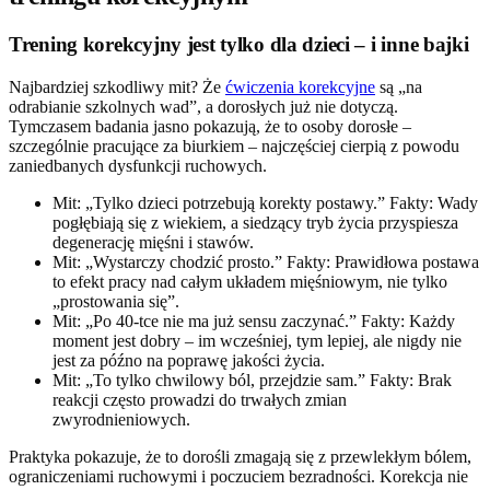
Trening korekcyjny jest tylko dla dzieci – i inne bajki
Najbardziej szkodliwy mit? Że
ćwiczenia korekcyjne
są „na
odrabianie szkolnych wad”, a dorosłych już nie dotyczą.
Tymczasem badania jasno pokazują, że to osoby dorosłe –
szczególnie pracujące za biurkiem – najczęściej cierpią z powodu
zaniedbanych dysfunkcji ruchowych.
Mit: „Tylko dzieci potrzebują korekty postawy.” Fakty: Wady
pogłębiają się z wiekiem, a siedzący tryb życia przyspiesza
degenerację mięśni i stawów.
Mit: „Wystarczy chodzić prosto.” Fakty: Prawidłowa postawa
to efekt pracy nad całym układem mięśniowym, nie tylko
„prostowania się”.
Mit: „Po 40-tce nie ma już sensu zaczynać.” Fakty: Każdy
moment jest dobry – im wcześniej, tym lepiej, ale nigdy nie
jest za późno na poprawę jakości życia.
Mit: „To tylko chwilowy ból, przejdzie sam.” Fakty: Brak
reakcji często prowadzi do trwałych zmian
zwyrodnieniowych.
Praktyka pokazuje, że to dorośli zmagają się z przewlekłym bólem,
ograniczeniami ruchowymi i poczuciem bezradności. Korekcja nie