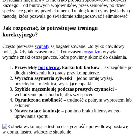
każdego – od biurowych wojowników, przez seniorów, po dzieci
spędzające godziny przed ekranem. Trening korekcyjny jest jedyną
metodą, która pozwala go świadomie zdiagnozować i eliminować.
Jak rozpoznać, że potrzebujesz treningu
korekcyjnego?
Często pierwsze
sygnały
są bagatelizowane: „to tylko chwilowy
ból”, „każdy tak czasem ma”. Tymczasem
organizm
wysyła
wyraźne znaki ostrzegawcze, które powinny skłonić do działania.
Przewlekły
ból pleców
, karku lub barków
– szczególnie po
długim siedzeniu lub pracy przy komputerze.
Wyraźna asymetria sylwetki
– jedno ramię wyżej,
przechylona miednica, wystające łopatki.
Szybkie męczenie się podczas prostych czynności
–
wchodzenie po schodach, dłuższy spacer.
Ograniczona mobilność
– trudność z pełnym wyprostem lub
skłonem.
Nawracające kontuzje
– pomimo braku intensywnego
uprawiania sportu.