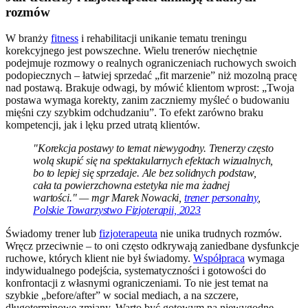
rozmów
W branży
fitness
i rehabilitacji unikanie tematu treningu
korekcyjnego jest powszechne. Wielu trenerów niechętnie
podejmuje rozmowy o realnych ograniczeniach ruchowych swoich
podopiecznych – łatwiej sprzedać „fit marzenie” niż mozolną pracę
nad postawą. Brakuje odwagi, by mówić klientom wprost: „Twoja
postawa wymaga korekty, zanim zaczniemy myśleć o budowaniu
mięśni czy szybkim odchudzaniu”. To efekt zarówno braku
kompetencji, jak i lęku przed utratą klientów.
"Korekcja postawy to temat niewygodny. Trenerzy często
wolą skupić się na spektakularnych efektach wizualnych,
bo to lepiej się sprzedaje. Ale bez solidnych podstaw,
cała ta powierzchowna estetyka nie ma żadnej
wartości." — mgr Marek Nowacki,
trener personalny
,
Polskie Towarzystwo Fizjoterapii, 2023
Świadomy trener lub
fizjoterapeuta
nie unika trudnych rozmów.
Wręcz przeciwnie – to oni często odkrywają zaniedbane dysfunkcje
ruchowe, których klient nie był świadomy.
Współpraca
wymaga
indywidualnego podejścia, systematyczności i gotowości do
konfrontacji z własnymi ograniczeniami. To nie jest temat na
szybkie „before/after” w social mediach, a na szczere,
długoterminowe zmiany. Warto być gotowym na niewygodne