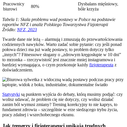
Pracownicy
Dysbalans mięśniowy,
80%
biurowi
bóle krzyża
Tabela 1: Skala problemu wad postawy w Polsce na podstawie
raportów NFZ i analiz Polskiego Towarzystwa Fizjoterapii
Źródło:
NFZ, 2023
Twarde dane nie leżą – alarmują i zmuszają do przewartościowania
codziennych nawyków. Warto zadać sobie pytanie: czy jeśli ponad
połowa dzieci ma już wadę postawy, to problem dotyczy tylko
„innych”? Fitnessowe slogany o „zdrowym kręgosłupie w 10 dni”
to mrzonka – rzeczywistość jest znacznie mniej instagramowa i
bardziej wymagająca, o czym przekonuje każdy
fizjoterapeuta
z
doświadczeniem.
Statystyki
są punktem wyjścia do debaty, którą musimy podjąć: czy
wolisz udawać, że problem cię nie dotyczy, czy wolisz działać
zanim ból wymusi zmiany? Trening korekcyjny to nie kaprys, to
fundament zdrowia – szczególnie w erze siedzącego trybu życia,
pracy zdalnej i wszechobecnego ekranu.
Jak trenerzy i fizjoterapeuci unikają trudnych