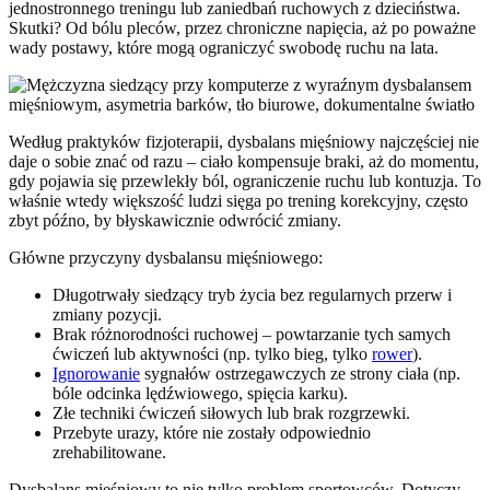
jednostronnego treningu lub zaniedbań ruchowych z dzieciństwa.
Skutki? Od bólu pleców, przez chroniczne napięcia, aż po poważne
wady postawy, które mogą ograniczyć swobodę ruchu na lata.
Według praktyków fizjoterapii, dysbalans mięśniowy najczęściej nie
daje o sobie znać od razu – ciało kompensuje braki, aż do momentu,
gdy pojawia się przewlekły ból, ograniczenie ruchu lub kontuzja. To
właśnie wtedy większość ludzi sięga po trening korekcyjny, często
zbyt późno, by błyskawicznie odwrócić zmiany.
Główne przyczyny dysbalansu mięśniowego:
Długotrwały siedzący tryb życia bez regularnych przerw i
zmiany pozycji.
Brak różnorodności ruchowej – powtarzanie tych samych
ćwiczeń lub aktywności (np. tylko bieg, tylko
rower
).
Ignorowanie
sygnałów ostrzegawczych ze strony ciała (np.
bóle odcinka lędźwiowego, spięcia karku).
Złe techniki ćwiczeń siłowych lub brak rozgrzewki.
Przebyte urazy, które nie zostały odpowiednio
zrehabilitowane.
Dysbalans mięśniowy to nie tylko problem sportowców. Dotyczy