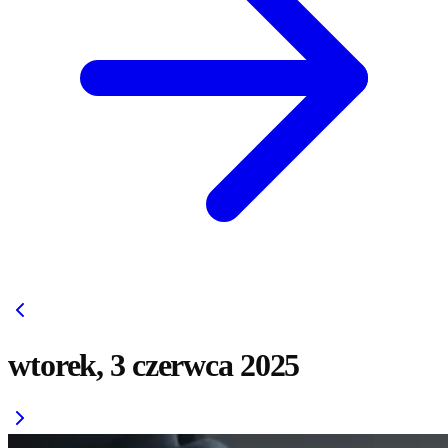
wtorek, 3 czerwca 2025