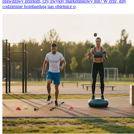
prawdziwy przełom, czy zwykły marketingowy mit? W erze, gdy
codziennie bombardują nas obietnice o