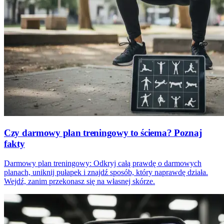
Czy darmowy plan treningowy to ściema? Poznaj
fakty
Darmowy plan treningowy: Odkryj całą prawdę o darmowych
planach, uniknij pułapek i znajdź sposób, który naprawdę działa.
Wejdź, zanim przekonasz się na własnej skórze.