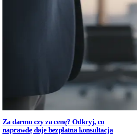
Za darmo czy za cenę? Odkryj, co
naprawdę daje bezpłatna konsultacja