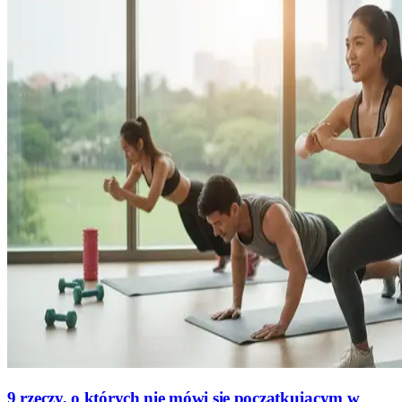
9 rzeczy, o których nie mówi się początkującym w