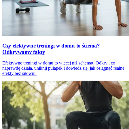
Czy efektywne treningi w domu to ściema?
Odkrywamy fakty
Efektywne treningi w domu to więcej niż schemat. Odkryj, co
naprawdę działa, uniknij pułapek i dowiedz się, jak osiągnąć realne
efekty bez siłowni.