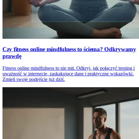
Czy fitness online mindfulness to ściema? Odkrywamy
prawdę
Fitness online mindfulness to nie mit. Odkryj, jak połączyć trening i
uważność w internecie, zaskakujące dane i praktyczne wskazówki.
Zmień swoje podejście już dziś.