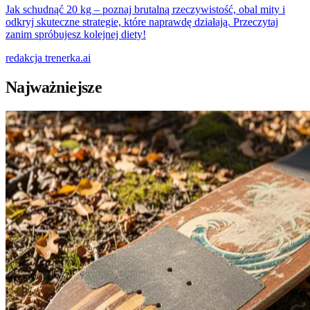
Jak schudnąć 20 kg – poznaj brutalną rzeczywistość, obal mity i
odkryj skuteczne strategie, które naprawdę działają. Przeczytaj
zanim spróbujesz kolejnej diety!
redakcja
trenerka.ai
Najważniejsze