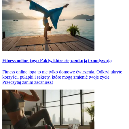
Fitness online joga: Fakty, które cię zszokują i zmotywują
Fitness online joga to nie tylko domowe ćwiczenia. Odkryj ukryte
korzyści, pułapki i sekrety, które mogą zmienić twoje życie.
Przeczytaj zanim zaczniesz!