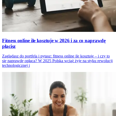
Fitness online ile kosztuje w 2026 i za co naprawdę
płacisz
Zaglądasz do portfela i pytasz: fitness online ile kosztuje – i czy to
się naprawdę opłaca? W 2025 Polska wciąż żyje na styku rewolucji
technologicznej i