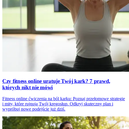
Czy fitness online uratuje Twój kark? 7 prawd,
których nikt nie mówi
Fitness online ćwiczenia na ból karku: Poznaj przełomowe strategie
i mity, które rujnują Twój kręgosłup. Odkryj skuteczny plan i
wypróbuj nowe podejście już dziś.