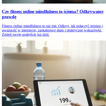
Czy fitness online mindfulness to ściema? Odkrywamy
prawdę
Fitness online mindfulness to nie mit. Odkryj, jak połączyć trening i
uważność w internecie, zaskakujące dane i praktyczne wskazówki.
Zmień swoje podejście już dziś.