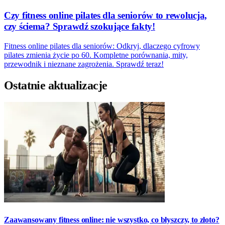
Czy fitness online pilates dla seniorów to rewolucja,
czy ściema? Sprawdź szokujące fakty!
Fitness online pilates dla seniorów: Odkryj, dlaczego cyfrowy
pilates zmienia życie po 60. Kompletne porównania, mity,
przewodnik i nieznane zagrożenia. Sprawdź teraz!
Ostatnie aktualizacje
Zaawansowany fitness online: nie wszystko, co błyszczy, to złoto?