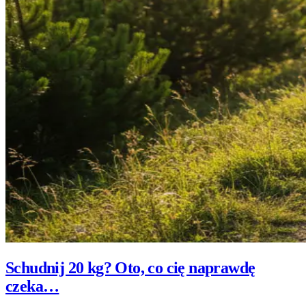
Schudnij 20 kg? Oto, co cię naprawdę
czeka…