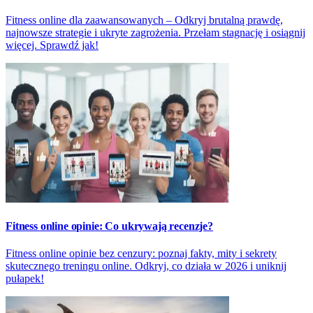
Fitness online dla zaawansowanych – Odkryj brutalną prawdę,
najnowsze strategie i ukryte zagrożenia. Przełam stagnację i osiągnij
więcej. Sprawdź jak!
Fitness online opinie: Co ukrywają recenzje?
Fitness online opinie bez cenzury: poznaj fakty, mity i sekrety
skutecznego treningu online. Odkryj, co działa w 2026 i uniknij
pułapek!