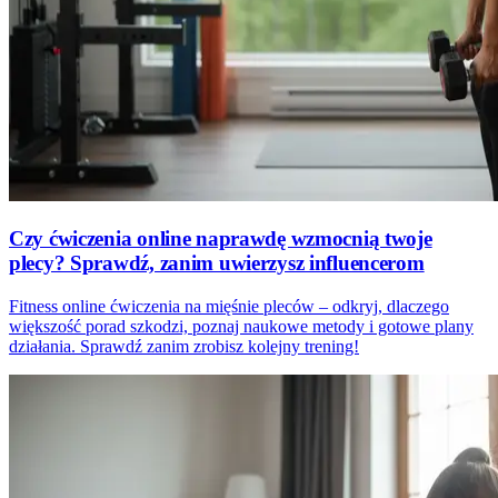
Czy ćwiczenia online naprawdę wzmocnią twoje
plecy? Sprawdź, zanim uwierzysz influencerom
Fitness online ćwiczenia na mięśnie pleców – odkryj, dlaczego
większość porad szkodzi, poznaj naukowe metody i gotowe plany
działania. Sprawdź zanim zrobisz kolejny trening!