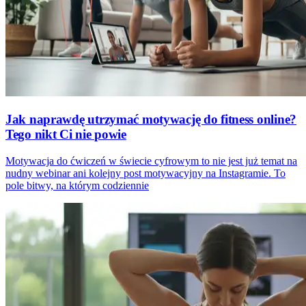
Jak naprawdę utrzymać motywację do fitness online?
Tego nikt Ci nie powie
Motywacja do ćwiczeń w świecie cyfrowym to nie jest już temat na
nudny webinar ani kolejny post motywacyjny na Instagramie. To
pole bitwy, na którym codziennie