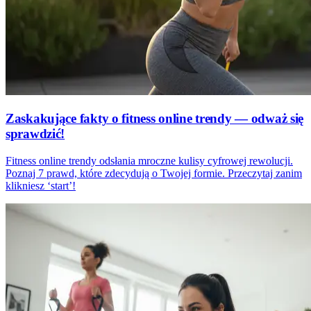
Zaskakujące fakty o fitness online trendy — odważ się
sprawdzić!
Fitness online trendy odsłania mroczne kulisy cyfrowej rewolucji.
Poznaj 7 prawd, które zdecydują o Twojej formie. Przeczytaj zanim
klikniesz ‘start’!