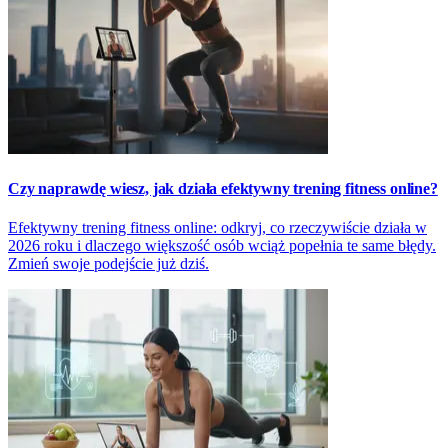
Czy naprawdę wiesz, jak działa efektywny trening fitness online?
Efektywny trening fitness online: odkryj, co rzeczywiście działa w
2026 roku i dlaczego większość osób wciąż popełnia te same błędy.
Zmień swoje podejście już dziś.