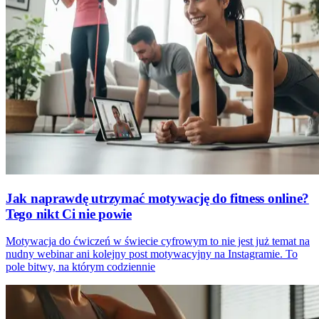
Jak naprawdę utrzymać motywację do fitness online?
Tego nikt Ci nie powie
Motywacja do ćwiczeń w świecie cyfrowym to nie jest już temat na
nudny webinar ani kolejny post motywacyjny na Instagramie. To
pole bitwy, na którym codziennie