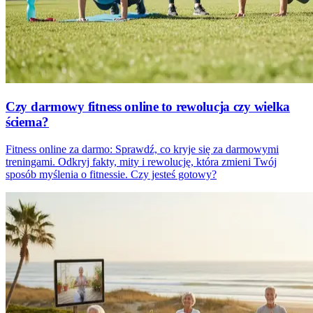
Czy darmowy fitness online to rewolucja czy wielka
ściema?
Fitness online za darmo: Sprawdź, co kryje się za darmowymi
treningami. Odkryj fakty, mity i rewolucję, która zmieni Twój
sposób myślenia o fitnessie. Czy jesteś gotowy?