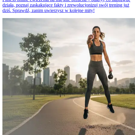
działa, poznaj zaskakujące fakty i zrewolucjonizuj swój trening już
dziś. Sprawdź, zanim uwierzysz w kolejne mity!