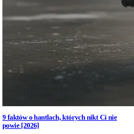
9 faktów o hantlach, których nikt Ci nie
powie [2026]