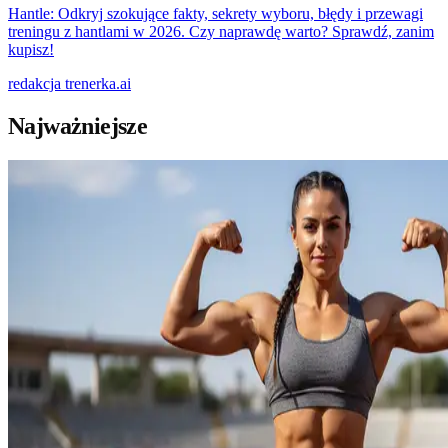
Hantle: Odkryj szokujące fakty, sekrety wyboru, błędy i przewagi
treningu z hantlami w 2026. Czy naprawdę warto? Sprawdź, zanim
kupisz!
redakcja
trenerka.ai
Najważniejsze