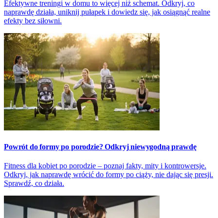
Efektywne treningi w domu to więcej niż schemat. Odkryj, co
naprawdę działa, uniknij pułapek i dowiedz się, jak osiągnąć realne
efekty bez siłowni.
Powrót do formy po porodzie? Odkryj niewygodną prawdę
Fitness dla kobiet po porodzie – poznaj fakty, mity i kontrowersje.
Odkryj, jak naprawdę wrócić do formy po ciąży, nie dając się presji.
Sprawdź, co działa.