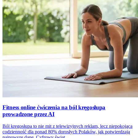
Fitness online ćwiczenia na ból kręgosłupa
prowadzone przez AI
Ból kręgosłupa to nie mit z telewizyjnych reklam, lecz niepokojąca
codzienność dla ponad 80% dorosłych Polaków, jak potwierdzają
najnowsze dane. Cyfrowy świat,