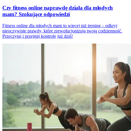
Czy fitness online naprawdę działa dla młodych
mam? Szokujące odpowiedzi
Fitness online dla młodych mam to więcej niż trening – odkryj
nieoczywiste prawdy, które zrewolucjonizują twoją codzienność.
Przeczytaj i przejmij kontrolę już dziś!