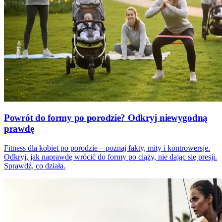
Powrót do formy po porodzie? Odkryj niewygodną
prawdę
Fitness dla kobiet po porodzie – poznaj fakty, mity i kontrowersje.
Odkryj, jak naprawdę wrócić do formy po ciąży, nie dając się presji.
Sprawdź, co działa.