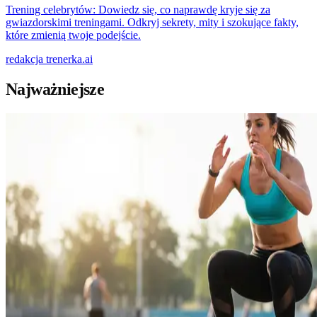
Trening celebrytów: Dowiedz się, co naprawdę kryje się za
gwiazdorskimi treningami. Odkryj sekrety, mity i szokujące fakty,
które zmienią twoje podejście.
redakcja
trenerka.ai
Najważniejsze