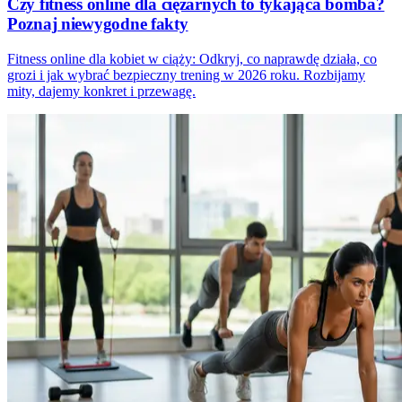
Czy fitness online dla ciężarnych to tykająca bomba?
Poznaj niewygodne fakty
Fitness online dla kobiet w ciąży: Odkryj, co naprawdę działa, co
grozi i jak wybrać bezpieczny trening w 2026 roku. Rozbijamy
mity, dajemy konkret i przewagę.