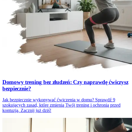
Domowy trening bez złudzeń: Czy naprawdę ćwiczysz
bezpiecznie?
Jak bezpiecznie wykonywać ćwiczenia w domu? Sprawdź 9
szokujących zasad, które zmienią Twój trening i ochronią przed
kontuzją. Zacznij już dziś!