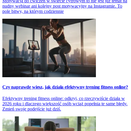
Motywacja do ćwiczeń w świecie cyfrowym to nie jest już temat na
nudny webinar ani kolejny post motywacyjny na Instagramie. To
pole bitwy, na którym codziennie
Czy naprawdę wiesz, jak działa efektywny trening fitness online?
Efektywny trening fitness online: odkryj, co rzeczywiście działa w
2026 roku i dlaczego większość osób wciąż popełnia te same błędy.
Zmień swoje podejście już dziś.