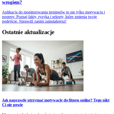
wrogiem?
Aplikacja do monitorowania treningów to nie tylko motywacja i
postępy. Poznaj fakty, ryzyka i sekrety, które zmienią twoje
podejście. Sprawdź zanim zainstalujesz!
Ostatnie aktualizacje
Jak naprawdę utrzymać motywację do fitness online? Tego nikt
Ci nie powie