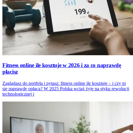
Fitness online ile kosztuje w 2026 i za co naprawdę
płacisz
Zaglądasz do portfela i pytasz: fitness online ile kosztuje – i czy to
się naprawdę opłaca? W 2025 Polska wciąż żyje na styku rewolucji
technologicznej i