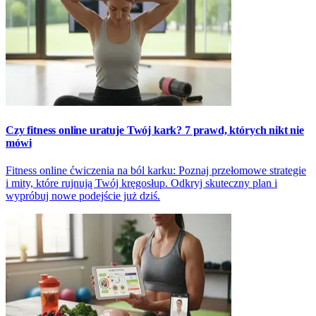
Czy fitness online uratuje Twój kark? 7 prawd, których nikt nie
mówi
Fitness online ćwiczenia na ból karku: Poznaj przełomowe strategie
i mity, które rujnują Twój kręgosłup. Odkryj skuteczny plan i
wypróbuj nowe podejście już dziś.