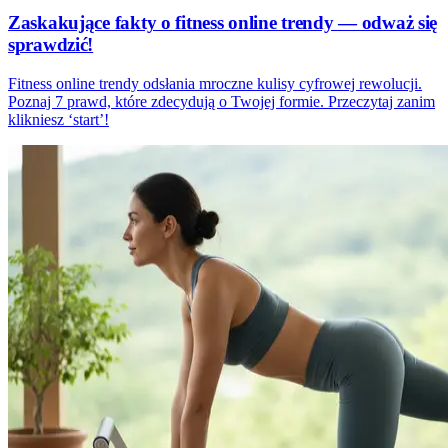
Zaskakujące fakty o fitness online trendy — odważ się
sprawdzić!
Fitness online trendy odsłania mroczne kulisy cyfrowej rewolucji.
Poznaj 7 prawd, które zdecydują o Twojej formie. Przeczytaj zanim
klikniesz ‘start’!