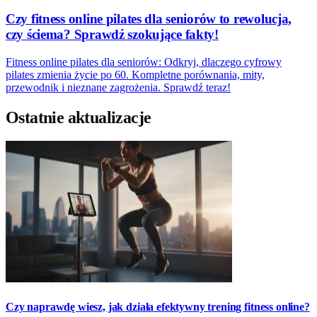
Czy fitness online pilates dla seniorów to rewolucja,
czy ściema? Sprawdź szokujące fakty!
Fitness online pilates dla seniorów: Odkryj, dlaczego cyfrowy
pilates zmienia życie po 60. Kompletne porównania, mity,
przewodnik i nieznane zagrożenia. Sprawdź teraz!
Ostatnie aktualizacje
Czy naprawdę wiesz, jak działa efektywny trening fitness online?