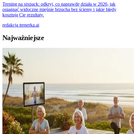
Trening na sixpack: odkryj, co naprawdę działa w 2026, jak
osiągnąć widoczne mięśnie brzucha bez ściemy i jakie błędy
kosztują Cię rezultaty.
redakcja
trenerka.ai
Najważniejsze