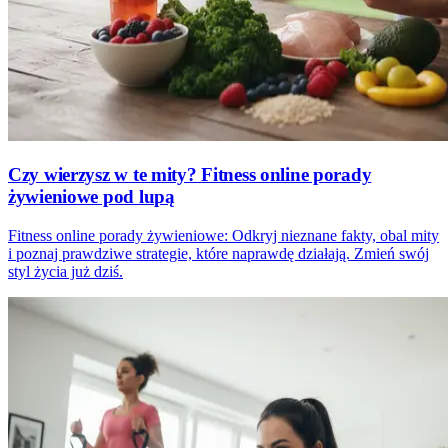
Czy wierzysz w te mity? Fitness online porady
żywieniowe pod lupą
Fitness online porady żywieniowe: Odkryj nieznane fakty, obal mity
i poznaj prawdziwe strategie, które naprawdę działają. Zmień swój
styl życia już dziś.