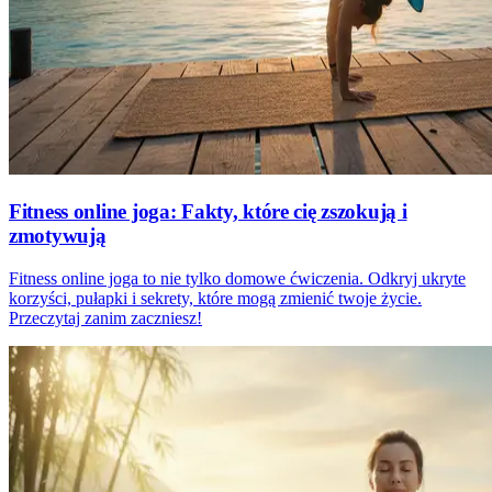
Fitness online joga: Fakty, które cię zszokują i
zmotywują
Fitness online joga to nie tylko domowe ćwiczenia. Odkryj ukryte
korzyści, pułapki i sekrety, które mogą zmienić twoje życie.
Przeczytaj zanim zaczniesz!