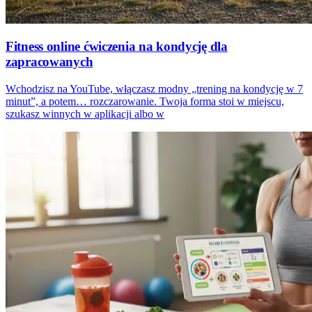
Fitness online ćwiczenia na kondycję dla
zapracowanych
Wchodzisz na YouTube, włączasz modny „trening na kondycję w 7
minut”, a potem… rozczarowanie. Twoja forma stoi w miejscu,
szukasz winnych w aplikacji albo w