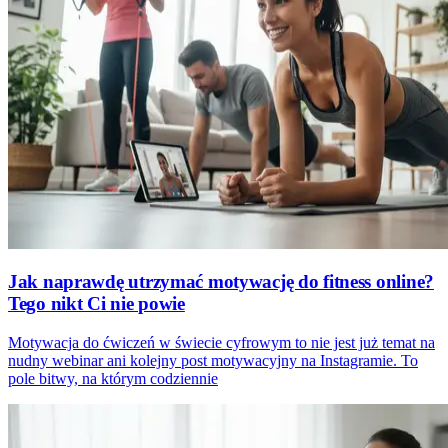
Jak naprawdę utrzymać motywację do fitness online?
Tego nikt Ci nie powie
Motywacja do ćwiczeń w świecie cyfrowym to nie jest już temat na
nudny webinar ani kolejny post motywacyjny na Instagramie. To
pole bitwy, na którym codziennie