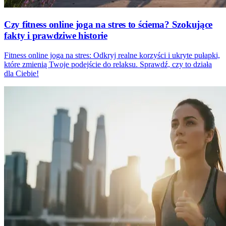
Czy fitness online joga na stres to ściema? Szokujące
fakty i prawdziwe historie
Fitness online joga na stres: Odkryj realne korzyści i ukryte pułapki,
które zmienią Twoje podejście do relaksu. Sprawdź, czy to działa
dla Ciebie!