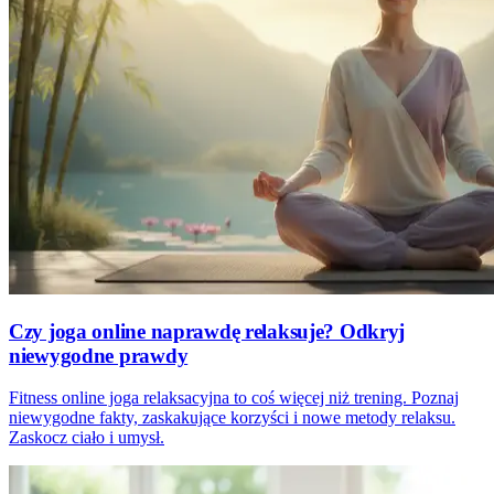
Czy joga online naprawdę relaksuje? Odkryj
niewygodne prawdy
Fitness online joga relaksacyjna to coś więcej niż trening. Poznaj
niewygodne fakty, zaskakujące korzyści i nowe metody relaksu.
Zaskocz ciało i umysł.