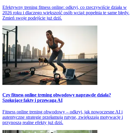
Efektywny trening fitness online: odkryj, co rzeczywiście działa w
2026 roku i dlaczego większość osób wciąż popełnia te same błędy.
Zmień swoje podejście już dziś.
Czy fitness online trening obwodowy naprawdę działa?
Szokujące fakty i przewaga AI
Fitness online trening obwodowy – odkryj, jak nowoczesne AI i
autentyczne strategie przełamują rutynę, zwiększają motywację i
przynoszą realne efekty już dziś.