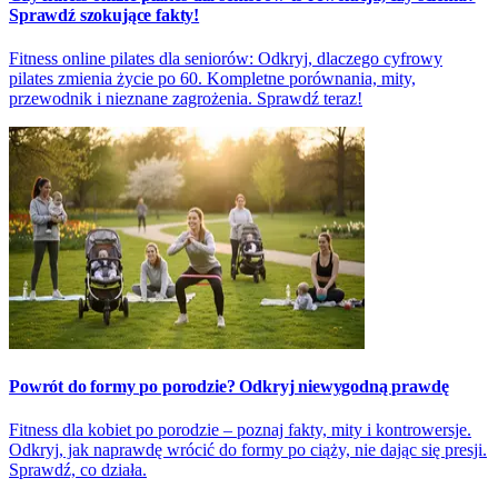
Sprawdź szokujące fakty!
Fitness online pilates dla seniorów: Odkryj, dlaczego cyfrowy
pilates zmienia życie po 60. Kompletne porównania, mity,
przewodnik i nieznane zagrożenia. Sprawdź teraz!
Powrót do formy po porodzie? Odkryj niewygodną prawdę
Fitness dla kobiet po porodzie – poznaj fakty, mity i kontrowersje.
Odkryj, jak naprawdę wrócić do formy po ciąży, nie dając się presji.
Sprawdź, co działa.