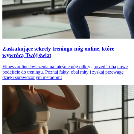
Zaskakujące sekrety treningu nóg online, które
wywrócą Twój świat
Fitness online ćwiczenia na mięśnie nóg odkryją przed Tobą nowe
podejście do treningu. Poznaj fakty, obal mity i zyskaj przewagę
dzięki sprawdzonym metodom!