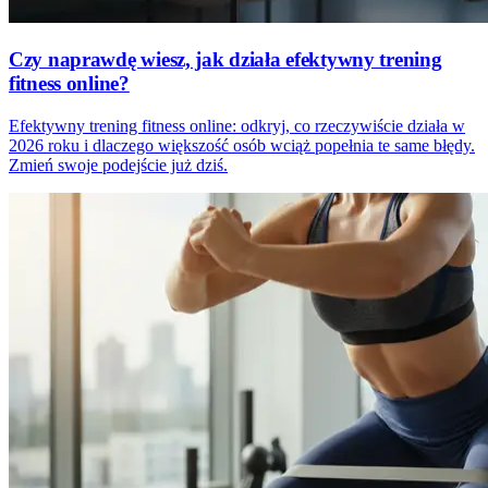
Czy naprawdę wiesz, jak działa efektywny trening
fitness online?
Efektywny trening fitness online: odkryj, co rzeczywiście działa w
2026 roku i dlaczego większość osób wciąż popełnia te same błędy.
Zmień swoje podejście już dziś.