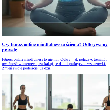
Czy fitness online mindfulness to ściema? Odkrywamy
prawdę
Fitness online mindfulness to nie mit. Odkryj, jak połączyć trening i
uważność w internecie, zaskakujące dane i praktyczne wskazówki.
Zmień swoje podejście już dziś.