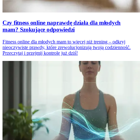
Czy fitness online naprawdę działa dla młodych
mam? Szokujące odpowiedzi
Fitness online dla młodych mam to więcej niż trening – odkryj
nieoczywiste prawdy, które zrewolucjonizują twoją codzienność.
Przeczytaj i przejmij kontrolę już dziś!