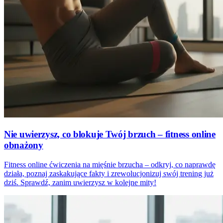
Nie uwierzysz, co blokuje Twój brzuch – fitness online
obnażony
Fitness online ćwiczenia na mięśnie brzucha – odkryj, co naprawdę
działa, poznaj zaskakujące fakty i zrewolucjonizuj swój trening już
dziś. Sprawdź, zanim uwierzysz w kolejne mity!