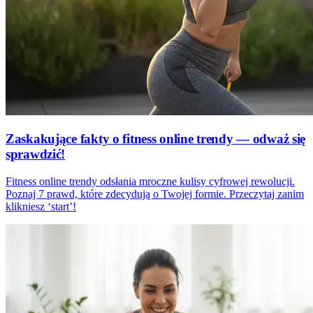
Zaskakujące fakty o fitness online trendy — odważ się
sprawdzić!
Fitness online trendy odsłania mroczne kulisy cyfrowej rewolucji.
Poznaj 7 prawd, które zdecydują o Twojej formie. Przeczytaj zanim
klikniesz ‘start’!