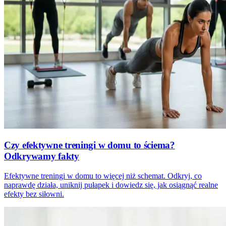
Czy efektywne treningi w domu to ściema?
Odkrywamy fakty
Efektywne treningi w domu to więcej niż schemat. Odkryj, co
naprawdę działa, uniknij pułapek i dowiedz się, jak osiągnąć realne
efekty bez siłowni.