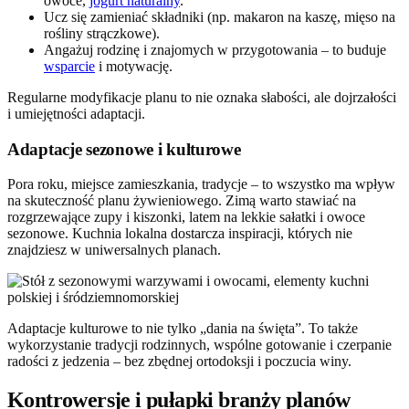
owoce,
jogurt naturalny
.
Ucz się zamieniać składniki (np. makaron na kaszę, mięso na
rośliny strączkowe).
Angażuj rodzinę i znajomych w przygotowania – to buduje
wsparcie
i motywację.
Regularne modyfikacje planu to nie oznaka słabości, ale dojrzałości
i umiejętności adaptacji.
Adaptacje sezonowe i kulturowe
Pora roku, miejsce zamieszkania, tradycje – to wszystko ma wpływ
na skuteczność planu żywieniowego. Zimą warto stawiać na
rozgrzewające zupy i kiszonki, latem na lekkie sałatki i owoce
sezonowe. Kuchnia lokalna dostarcza inspiracji, których nie
znajdziesz w uniwersalnych planach.
Adaptacje kulturowe to nie tylko „dania na święta”. To także
wykorzystanie tradycji rodzinnych, wspólne gotowanie i czerpanie
radości z jedzenia – bez zbędnej ortodoksji i poczucia winy.
Kontrowersje i pułapki branży planów