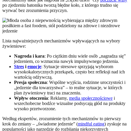
po zjedzeniu batonika tworzą błędne koło, z którego trudno się
wyrwać bez zrozumienia przyczyn.
Lista najważniejszych mechanizmów wpływających na wybory
żywieniowe:
Nagroda i kara
: Po ciężkim dniu wiele osób „nagradza się”
jedzeniem, co wzmacnia nawyk impulsywnego jedzenia.
Stres
i
emocje
: Sytuacje stresowe sprzyjają wyborom
wysokokalorycznych przekąsek, często bez refleksji nad ich
wartością odżywczą.
Presja społeczna
: Wspólne wyjścia, rodzinne uroczystości i
„jedzenie dla towarzystwa” – to realne sytuacje, w których
plan żywieniowy traci na znaczeniu.
Wpływ otoczenia
: Reklamy,
media społecznościowe
i
wszechobecne bodźce wizualne podsycają głód na produkty
wysoko przetworzone.
Według ekspertów, zrozumienie tych mechanizmów to pierwszy
krok do zmiany – „świadome jedzenie” (
mindful eating
) zyskuje na
popularności jako narzędzie do rozbijania niekorzystnych