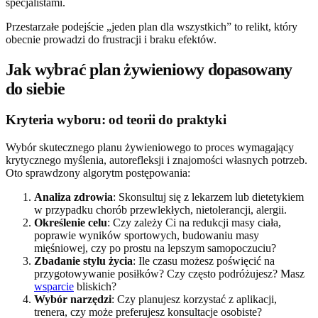
specjalistami.
Przestarzałe podejście „jeden plan dla wszystkich” to relikt, który
obecnie prowadzi do frustracji i braku efektów.
Jak wybrać plan żywieniowy dopasowany
do siebie
Kryteria wyboru: od teorii do praktyki
Wybór skutecznego planu żywieniowego to proces wymagający
krytycznego myślenia, autorefleksji i znajomości własnych potrzeb.
Oto sprawdzony algorytm postępowania:
Analiza zdrowia
: Skonsultuj się z lekarzem lub dietetykiem
w przypadku chorób przewlekłych, nietolerancji, alergii.
Określenie celu
: Czy zależy Ci na redukcji masy ciała,
poprawie wyników sportowych, budowaniu masy
mięśniowej, czy po prostu na lepszym samopoczuciu?
Zbadanie stylu życia
: Ile czasu możesz poświęcić na
przygotowywanie posiłków? Czy często podróżujesz? Masz
wsparcie
bliskich?
Wybór narzędzi
: Czy planujesz korzystać z aplikacji,
trenera, czy może preferujesz konsultacje osobiste?