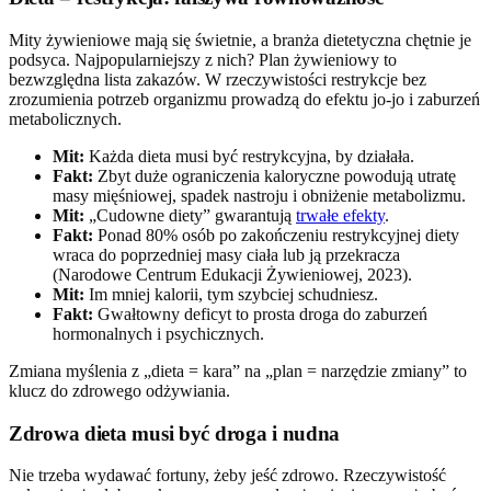
Mity żywieniowe mają się świetnie, a branża dietetyczna chętnie je
podsyca. Najpopularniejszy z nich? Plan żywieniowy to
bezwzględna lista zakazów. W rzeczywistości restrykcje bez
zrozumienia potrzeb organizmu prowadzą do efektu jo-jo i zaburzeń
metabolicznych.
Mit:
Każda dieta musi być restrykcyjna, by działała.
Fakt:
Zbyt duże ograniczenia kaloryczne powodują utratę
masy mięśniowej, spadek nastroju i obniżenie metabolizmu.
Mit:
„Cudowne diety” gwarantują
trwałe efekty
.
Fakt:
Ponad 80% osób po zakończeniu restrykcyjnej diety
wraca do poprzedniej masy ciała lub ją przekracza
(Narodowe Centrum Edukacji Żywieniowej, 2023).
Mit:
Im mniej kalorii, tym szybciej schudniesz.
Fakt:
Gwałtowny deficyt to prosta droga do zaburzeń
hormonalnych i psychicznych.
Zmiana myślenia z „dieta = kara” na „plan = narzędzie zmiany” to
klucz do zdrowego odżywiania.
Zdrowa dieta musi być droga i nudna
Nie trzeba wydawać fortuny, żeby jeść zdrowo. Rzeczywistość