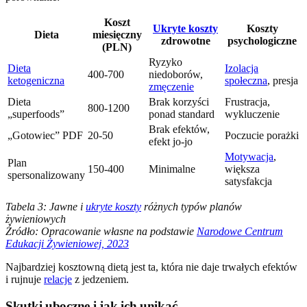
Koszt
Ukryte koszty
Koszty
Dieta
miesięczny
zdrowotne
psychologiczne
(PLN)
Ryzyko
Dieta
Izolacja
400-700
niedoborów,
ketogeniczna
społeczna
, presja
zmęczenie
Dieta
Brak korzyści
Frustracja,
800-1200
„superfoods”
ponad standard
wykluczenie
Brak efektów,
„Gotowiec” PDF
20-50
Poczucie porażki
efekt jo-jo
Motywacja
,
Plan
150-400
Minimalne
większa
spersonalizowany
satysfakcja
Tabela 3: Jawne i
ukryte koszty
różnych typów planów
żywieniowych
Źródło: Opracowanie własne na podstawie
Narodowe Centrum
Edukacji Żywieniowej, 2023
Najbardziej kosztowną dietą jest ta, która nie daje trwałych efektów
i rujnuje
relacje
z jedzeniem.
Skutki uboczne i jak ich unikać