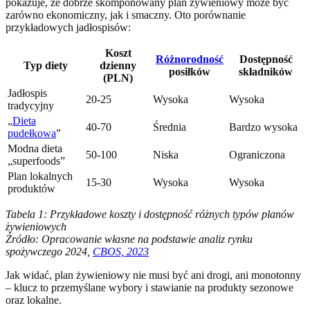
pokazuje, że dobrze skomponowany plan żywieniowy może być
zarówno ekonomiczny, jak i smaczny. Oto porównanie
przykładowych jadłospisów:
Koszt
Różnorodność
Dostępność
Typ diety
dzienny
posiłków
składników
(PLN)
Jadłospis
20-25
Wysoka
Wysoka
tradycyjny
„
Dieta
40-70
Średnia
Bardzo wysoka
pudełkowa
”
Modna dieta
50-100
Niska
Ograniczona
„superfoods”
Plan lokalnych
15-30
Wysoka
Wysoka
produktów
Tabela 1: Przykładowe koszty i dostępność różnych typów planów
żywieniowych
Źródło: Opracowanie własne na podstawie analiz rynku
spożywczego 2024,
CBOS, 2023
Jak widać, plan żywieniowy nie musi być ani drogi, ani monotonny
– klucz to przemyślane wybory i stawianie na produkty sezonowe
oraz lokalne.