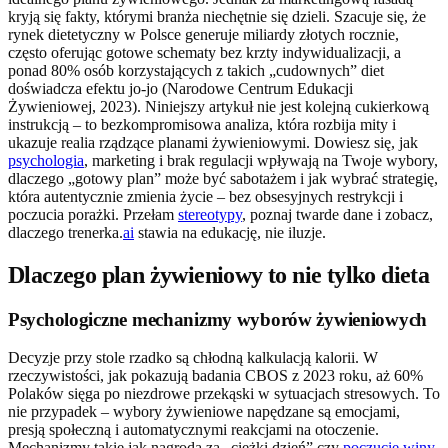
kryją się fakty, którymi branża niechętnie się dzieli. Szacuje się, że
rynek dietetyczny w Polsce generuje miliardy złotych rocznie,
często oferując gotowe schematy bez krzty indywidualizacji, a
ponad 80% osób korzystających z takich „cudownych” diet
doświadcza efektu jo-jo (Narodowe Centrum Edukacji
Żywieniowej, 2023). Niniejszy artykuł nie jest kolejną cukierkową
instrukcją – to bezkompromisowa analiza, która rozbija mity i
ukazuje realia rządzące planami żywieniowymi. Dowiesz się, jak
psychologia
, marketing i brak regulacji wpływają na Twoje wybory,
dlaczego „gotowy plan” może być sabotażem i jak wybrać strategię,
która autentycznie zmienia życie – bez obsesyjnych restrykcji i
poczucia porażki. Przełam
stereotypy
, poznaj twarde dane i zobacz,
dlaczego trenerka.
ai
stawia na edukację, nie iluzje.
Dlaczego plan żywieniowy to nie tylko dieta
Psychologiczne mechanizmy wyborów żywieniowych
Decyzje przy stole rzadko są chłodną kalkulacją kalorii. W
rzeczywistości, jak pokazują badania CBOS z 2023 roku, aż 60%
Polaków sięga po niezdrowe przekąski w sytuacjach stresowych. To
nie przypadek – wybory żywieniowe napędzane są emocjami,
presją społeczną i automatycznymi reakcjami na otoczenie.
Mechanizmy takie jak nagroda za „ciężki dzień” czy
poczucie winy