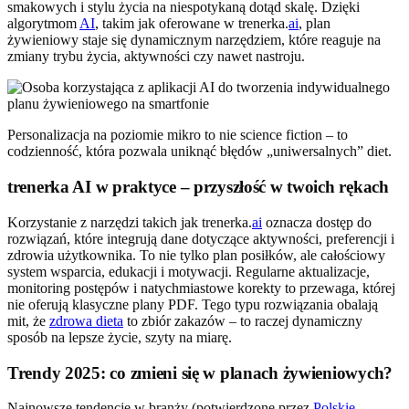
smakowych i stylu życia na niespotykaną dotąd skalę. Dzięki
algorytmom
AI
, takim jak oferowane w trenerka.
ai
, plan
żywieniowy staje się dynamicznym narzędziem, które reaguje na
zmiany trybu życia, aktywności czy nawet nastroju.
Personalizacja na poziomie mikro to nie science fiction – to
codzienność, która pozwala uniknąć błędów „uniwersalnych” diet.
trenerka AI w praktyce – przyszłość w twoich rękach
Korzystanie z narzędzi takich jak trenerka.
ai
oznacza dostęp do
rozwiązań, które integrują dane dotyczące aktywności, preferencji i
zdrowia użytkownika. To nie tylko plan posiłków, ale całościowy
system wsparcia, edukacji i motywacji. Regularne aktualizacje,
monitoring postępów i natychmiastowe korekty to przewaga, której
nie oferują klasyczne plany PDF. Tego typu rozwiązania obalają
mit, że
zdrowa dieta
to zbiór zakazów – to raczej dynamiczny
sposób na lepsze życie, szyty na miarę.
Trendy 2025: co zmieni się w planach żywieniowych?
Najnowsze tendencje w branży (potwierdzone przez
Polskie