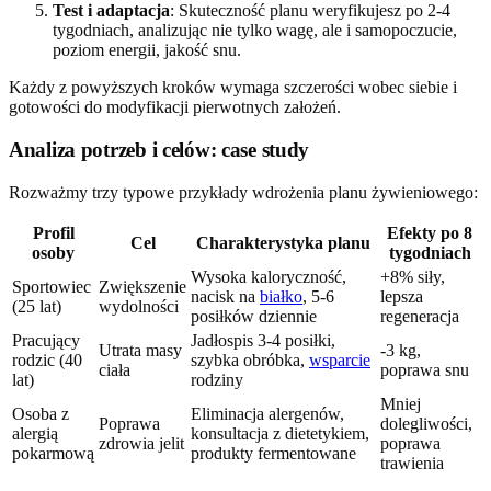
Test i adaptacja
: Skuteczność planu weryfikujesz po 2-4
tygodniach, analizując nie tylko wagę, ale i samopoczucie,
poziom energii, jakość snu.
Każdy z powyższych kroków wymaga szczerości wobec siebie i
gotowości do modyfikacji pierwotnych założeń.
Analiza potrzeb i celów: case study
Rozważmy trzy typowe przykłady wdrożenia planu żywieniowego:
Profil
Efekty po 8
Cel
Charakterystyka planu
osoby
tygodniach
Wysoka kaloryczność,
+8% siły,
Sportowiec
Zwiększenie
nacisk na
białko
, 5-6
lepsza
(25 lat)
wydolności
posiłków dziennie
regeneracja
Pracujący
Jadłospis 3-4 posiłki,
Utrata masy
-3 kg,
rodzic (40
szybka obróbka,
wsparcie
ciała
poprawa snu
lat)
rodziny
Mniej
Osoba z
Eliminacja alergenów,
Poprawa
dolegliwości,
alergią
konsultacja z dietetykiem,
zdrowia jelit
poprawa
pokarmową
produkty fermentowane
trawienia