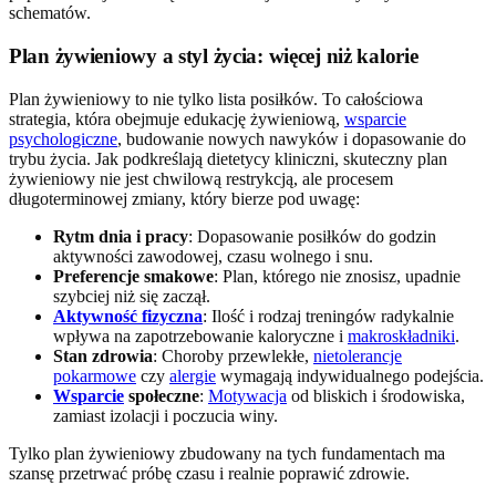
schematów.
Plan żywieniowy a styl życia: więcej niż kalorie
Plan żywieniowy to nie tylko lista posiłków. To całościowa
strategia, która obejmuje edukację żywieniową,
wsparcie
psychologiczne
, budowanie nowych nawyków i dopasowanie do
trybu życia. Jak podkreślają dietetycy kliniczni, skuteczny plan
żywieniowy nie jest chwilową restrykcją, ale procesem
długoterminowej zmiany, który bierze pod uwagę:
Rytm dnia i pracy
: Dopasowanie posiłków do godzin
aktywności zawodowej, czasu wolnego i snu.
Preferencje smakowe
: Plan, którego nie znosisz, upadnie
szybciej niż się zaczął.
Aktywność fizyczna
: Ilość i rodzaj treningów radykalnie
wpływa na zapotrzebowanie kaloryczne i
makroskładniki
.
Stan zdrowia
: Choroby przewlekłe,
nietolerancje
pokarmowe
czy
alergie
wymagają indywidualnego podejścia.
Wsparcie
społeczne
:
Motywacja
od bliskich i środowiska,
zamiast izolacji i poczucia winy.
Tylko plan żywieniowy zbudowany na tych fundamentach ma
szansę przetrwać próbę czasu i realnie poprawić zdrowie.