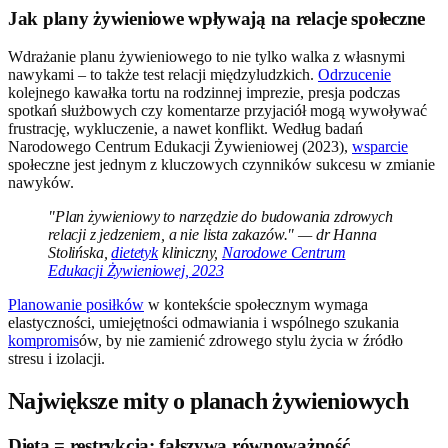
Jak plany żywieniowe wpływają na relacje społeczne
Wdrażanie planu żywieniowego to nie tylko walka z własnymi
nawykami – to także test relacji międzyludzkich.
Odrzucenie
kolejnego kawałka tortu na rodzinnej imprezie, presja podczas
spotkań służbowych czy komentarze przyjaciół mogą wywoływać
frustrację, wykluczenie, a nawet konflikt. Według badań
Narodowego Centrum Edukacji Żywieniowej (2023),
wsparcie
społeczne jest jednym z kluczowych czynników sukcesu w zmianie
nawyków.
"Plan żywieniowy to narzędzie do budowania zdrowych
relacji z jedzeniem, a nie lista zakazów." — dr Hanna
Stolińska,
dietetyk
kliniczny,
Narodowe Centrum
Edukacji Żywieniowej, 2023
Planowanie posiłków
w kontekście społecznym wymaga
elastyczności, umiejętności odmawiania i wspólnego szukania
kompromis
ów, by nie zamienić zdrowego stylu życia w źródło
stresu i izolacji.
Największe mity o planach żywieniowych
Dieta = restrykcja: fałszywa równoważność