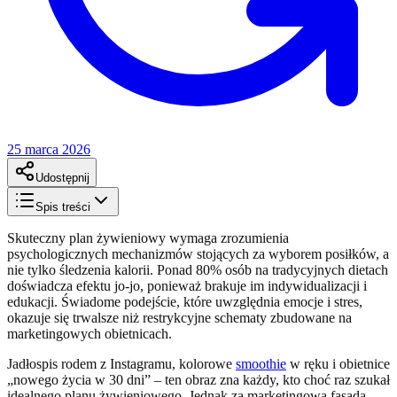
25 marca 2026
Udostępnij
Spis treści
Skuteczny plan żywieniowy wymaga zrozumienia
psychologicznych mechanizmów stojących za wyborem posiłków, a
nie tylko śledzenia kalorii. Ponad 80% osób na tradycyjnych dietach
doświadcza efektu jo-jo, ponieważ brakuje im indywidualizacji i
edukacji. Świadome podejście, które uwzględnia emocje i stres,
okazuje się trwalsze niż restrykcyjne schematy zbudowane na
marketingowych obietnicach.
Jadłospis rodem z Instagramu, kolorowe
smoothie
w ręku i obietnice
„nowego życia w 30 dni” – ten obraz zna każdy, kto choć raz szukał
idealnego planu żywieniowego. Jednak za marketingową fasadą