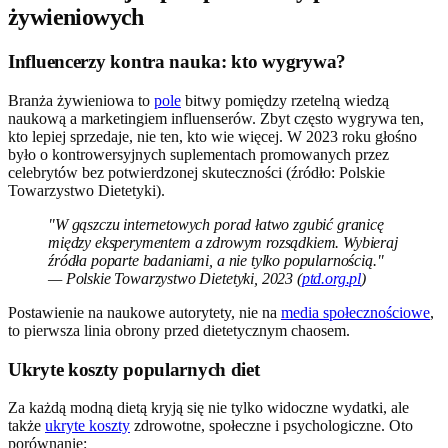
żywieniowych
Influencerzy kontra nauka: kto wygrywa?
Branża żywieniowa to
pole
bitwy pomiędzy rzetelną wiedzą
naukową a marketingiem influenserów. Zbyt często wygrywa ten,
kto lepiej sprzedaje, nie ten, kto wie więcej. W 2023 roku głośno
było o kontrowersyjnych suplementach promowanych przez
celebrytów bez potwierdzonej skuteczności (źródło: Polskie
Towarzystwo Dietetyki).
"W gąszczu internetowych porad łatwo zgubić granicę
między eksperymentem a zdrowym rozsądkiem. Wybieraj
źródła poparte badaniami, a nie tylko popularnością."
— Polskie Towarzystwo Dietetyki, 2023 (
ptd.org.pl
)
Postawienie na naukowe autorytety, nie na
media społecznościowe
,
to pierwsza linia obrony przed dietetycznym chaosem.
Ukryte koszty popularnych diet
Za każdą modną dietą kryją się nie tylko widoczne wydatki, ale
także
ukryte koszty
zdrowotne, społeczne i psychologiczne. Oto
porównanie: