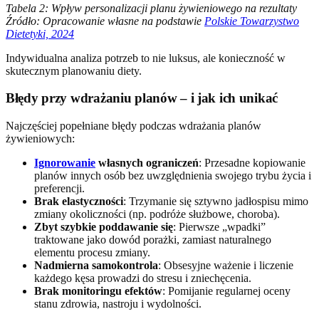
Tabela 2: Wpływ personalizacji planu żywieniowego na rezultaty
Źródło: Opracowanie własne na podstawie
Polskie Towarzystwo
Dietetyki, 2024
Indywidualna analiza potrzeb to nie luksus, ale konieczność w
skutecznym planowaniu diety.
Błędy przy wdrażaniu planów – i jak ich unikać
Najczęściej popełniane błędy podczas wdrażania planów
żywieniowych:
Ignorowanie
własnych ograniczeń
: Przesadne kopiowanie
planów innych osób bez uwzględnienia swojego trybu życia i
preferencji.
Brak elastyczności
: Trzymanie się sztywno jadłospisu mimo
zmiany okoliczności (np. podróże służbowe, choroba).
Zbyt szybkie poddawanie się
: Pierwsze „wpadki”
traktowane jako dowód porażki, zamiast naturalnego
elementu procesu zmiany.
Nadmierna samokontrola
: Obsesyjne ważenie i liczenie
każdego kęsa prowadzi do stresu i zniechęcenia.
Brak monitoringu efektów
: Pomijanie regularnej oceny
stanu zdrowia, nastroju i wydolności.