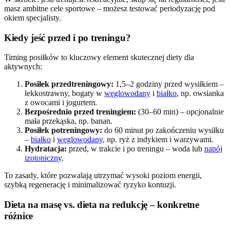
masz ambitne cele sportowe – możesz testować periodyzację pod
okiem specjalisty.
Kiedy jeść przed i po treningu?
Timing posiłków to kluczowy element skutecznej diety dla
aktywnych:
Posiłek przedtreningowy:
1,5–2 godziny przed wysiłkiem –
lekkostrawny, bogaty w
węglowodany
i
białko
, np. owsianka
z owocami i jogurtem.
Bezpośrednio przed treningiem:
(30–60 min) – opcjonalnie
mała przekąska, np. banan.
Posiłek potreningowy:
do 60 minut po zakończeniu wysiłku
–
białko
i
węglowodany
, np. ryż z indykiem i warzywami.
Hydratacja:
przed, w trakcie i po treningu – woda lub
napój
izotoniczny
.
To zasady, które pozwalają utrzymać wysoki poziom energii,
szybką regenerację i minimalizować ryzyko kontuzji.
Dieta na masę vs. dieta na redukcję – konkretne
różnice