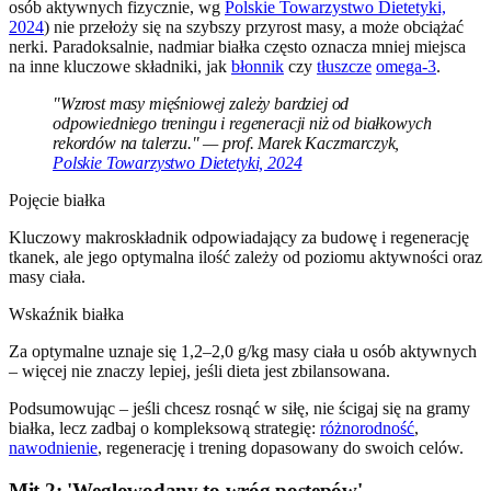
osób aktywnych fizycznie, wg
Polskie Towarzystwo Dietetyki,
2024
) nie przełoży się na szybszy przyrost masy, a może obciążać
nerki. Paradoksalnie, nadmiar białka często oznacza mniej miejsca
na inne kluczowe składniki, jak
błonnik
czy
tłuszcze
omega-3
.
"Wzrost masy mięśniowej zależy bardziej od
odpowiedniego treningu i regeneracji niż od białkowych
rekordów na talerzu." — prof. Marek Kaczmarczyk,
Polskie Towarzystwo Dietetyki, 2024
Pojęcie białka
Kluczowy makroskładnik odpowiadający za budowę i regenerację
tkanek, ale jego optymalna ilość zależy od poziomu aktywności oraz
masy ciała.
Wskaźnik białka
Za optymalne uznaje się 1,2–2,0 g/kg masy ciała u osób aktywnych
– więcej nie znaczy lepiej, jeśli dieta jest zbilansowana.
Podsumowując – jeśli chcesz rosnąć w siłę, nie ścigaj się na gramy
białka, lecz zadbaj o kompleksową strategię:
różnorodność
,
nawodnienie
, regenerację i trening dopasowany do swoich celów.
Mit 2: 'Węglowodany to wróg postępów'