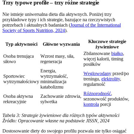
Trzy typowe profile – trzy różne strategie
Nie istnieje uniwersalna dieta dla aktywnych. Poniżej trzy
przykładowe typy i ich strategie, bazujące na rzeczywistych
potrzebach i aktualnych badaniach (
Journal of the International
Society of Sports Nutrition, 2024
).
Kluczowe strategie
Typ aktywności
Główne wyzwania
żywieniowe
Zbilansowane
białko
,
Osoba trenująca
Wzrost masy, siła,
więcej kalorii, timing
siłowo
regeneracja
posiłków
Energia,
Węglowodany
przed/po
Sportowiec
wytrzymałość,
treningu,
elektrolity
,
wytrzymałościowy
minimalizacja
regularność
katabolizmu
Różnorodność
,
Osoba aktywna
Zachowanie zdrowia,
sezonowość produktów,
rekreacyjnie
sylwetka
kontrola
porcji
Tabela 3: Strategie żywieniowe dla różnych typów aktywności
Źródło: Opracowanie własne na podstawie JISSN, 2024
Dostosowanie diety do swojego profilu pozwala nie tylko osiągać