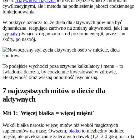
życia.
Aktywność fizyczna
to dziś narzędzie walki z chorobami
cywilizacyjnymi, ale i metoda na podniesienie jakości codziennego
funkcjonowania.
W praktyce oznacza to, że dieta dla aktywnych powinna być
dynamiczna, reagująca zarówno na zmiany aktywności, jak i na
sygnały
płynące z organizmu – od poziomu energii, przez stan
skóry, po nastrój.
To podejście wychodzi poza sztywne kalkulatory i menu – to
świadoma decyzja, by codziennie inwestować w zdrowie,
efektywność oraz własną odporność psychiczną.
7 najczęstszych mitów o diecie dla
aktywnych
Mit 1: 'Więcej białka = więcej mięśni'
Wokół białka narosło więcej mitów niż wokół magicznych
suplementów na masę. Owszem,
białko
to niezbędny budulec
mięśni, ale przekraczanie zalecanych dawek (1,2–2,0 g/kg m.c. dla