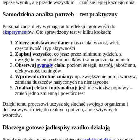
lepsze wyniki, ale przede wszystkim – czuć się lepiej każdego dnia.
Samodzielna analiza potrzeb – test praktyczny
Personalizacja diety wymaga autorefleksji i gotowości do
eksperyment
ów. Oto sprawdzony test w kilku krokach:
Zbierz podstawowe dane:
masa ciała, wzrost, wiek,
częstotliwość i typ aktywności
Zapisuj wszystko, co jesz:
przez minimum tydzień, z
uwzględnieniem godzin posiłków i samopoczucia po nich
Obserwuj
sygnały
ciała:
poziom energii, nastrój, jakość snu,
efektywność treningów
Wprowadź drobne zmiany:
np. zwiększenie porcji warzyw,
zamiana tłuszczów nasyconych na nienasycone
Analizuj efekty i optymalizuj:
jeśli nie widzisz poprawy –
zmień jedno zmienną i powtórz test
Dzięki temu procesowi uczysz się słuchać swojego organizmu i
dostosowywać dietę do realnych potrzeb, a nie sztywnych
wzorców.
Dlaczego gotowe jadłospisy rzadko działają
Popularne diety „na wszystko” obiecują
szybkie efekty
, ale rzadko