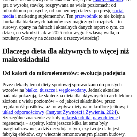
gra o wysoką stawkę, rozgrywana na wielu poziomach: od
mikrobiomu po psyche, od kuchennego talerza po presję
social
media
i marketing suplementów. Ten
przewodnik
to nie kolejna
laurka dla białkowych batonów czy magicznych rozpisek – to
surowy, oparty na faktach i aktualnych danych raport o tym, co
działa, co szkodzi i jak w 2025 roku wygrać własną walkę o
rezultaty. Gotowy na zderzenie z rzeczywistością?
Dlaczego dieta dla aktywnych to więcej niż
makroskładniki
Od kalorii do mikroelementów: ewolucja podejścia
Przez dekady temat diety sportowej sprowadzano do prostych
wzorów na
białko
,
tłuszcze
i
węglowodany
. Jednak aktualne
badania pokazują, że skuteczna dieta dla aktywnych to architektura
złożona z wielu poziomów – od jakości składników, przez
regularność posiłków, aż po wpływ diety na mikroflorę jelitową i
układ odpornościowy
(
Instytut Żywności i Żywienia, 2024
).
Szczególne znaczenie zyskały
mikroskładniki
,
nawodnienie
i
regeneracja – aspekty, które jeszcze kilka lat temu były
marginalizowane, a dziś decydują o tym, czy twoje ciało jest
fabryką efektów, czy wiecznie remontowanym placem budowy.