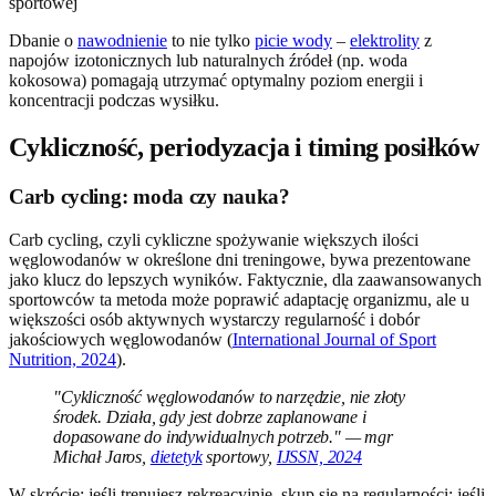
Dbanie o
nawodnienie
to nie tylko
picie wody
–
elektrolity
z
napojów izotonicznych lub naturalnych źródeł (np. woda
kokosowa) pomagają utrzymać optymalny poziom energii i
koncentracji podczas wysiłku.
Cykliczność, periodyzacja i timing posiłków
Carb cycling: moda czy nauka?
Carb cycling, czyli cykliczne spożywanie większych ilości
węglowodanów w określone dni treningowe, bywa prezentowane
jako klucz do lepszych wyników. Faktycznie, dla zaawansowanych
sportowców ta metoda może poprawić adaptację organizmu, ale u
większości osób aktywnych wystarczy regularność i dobór
jakościowych węglowodanów (
International Journal of Sport
Nutrition, 2024
).
"Cykliczność węglowodanów to narzędzie, nie złoty
środek. Działa, gdy jest dobrze zaplanowane i
dopasowane do indywidualnych potrzeb." — mgr
Michał Jaros,
dietetyk
sportowy,
IJSSN, 2024
W skrócie: jeśli trenujesz rekreacyjnie, skup się na regularności; jeśli