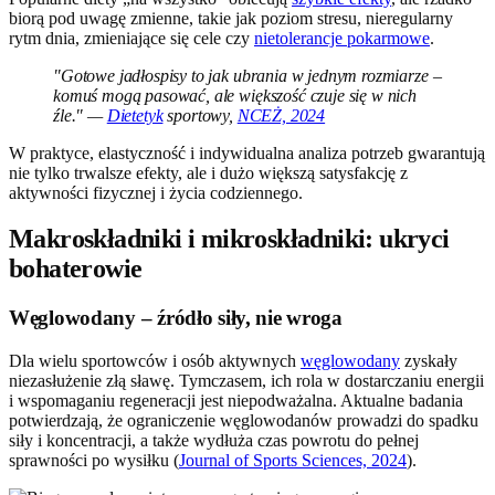
biorą pod uwagę zmienne, takie jak poziom stresu, nieregularny
rytm dnia, zmieniające się cele czy
nietolerancje pokarmowe
.
"Gotowe jadłospisy to jak ubrania w jednym rozmiarze –
komuś mogą pasować, ale większość czuje się w nich
źle." —
Dietetyk
sportowy,
NCEŻ, 2024
W praktyce, elastyczność i indywidualna analiza potrzeb gwarantują
nie tylko trwalsze efekty, ale i dużo większą satysfakcję z
aktywności fizycznej i życia codziennego.
Makroskładniki i mikroskładniki: ukryci
bohaterowie
Węglowodany – źródło siły, nie wroga
Dla wielu sportowców i osób aktywnych
węglowodany
zyskały
niezasłużenie złą sławę. Tymczasem, ich rola w dostarczaniu energii
i wspomaganiu regeneracji jest niepodważalna. Aktualne badania
potwierdzają, że ograniczenie węglowodanów prowadzi do spadku
siły i koncentracji, a także wydłuża czas powrotu do pełnej
sprawności po wysiłku (
Journal of Sports Sciences, 2024
).