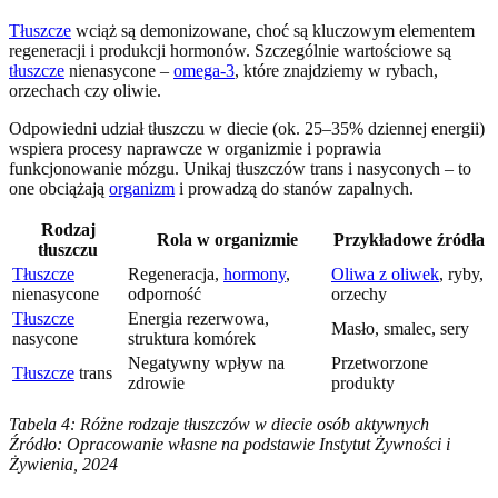
Tłuszcze
wciąż są demonizowane, choć są kluczowym elementem
regeneracji i produkcji hormonów. Szczególnie wartościowe są
tłuszcze
nienasycone –
omega-3
, które znajdziemy w rybach,
orzechach czy oliwie.
Odpowiedni udział tłuszczu w diecie (ok. 25–35% dziennej energii)
wspiera procesy naprawcze w organizmie i poprawia
funkcjonowanie mózgu. Unikaj tłuszczów trans i nasyconych – to
one obciążają
organizm
i prowadzą do stanów zapalnych.
Rodzaj
Rola w organizmie
Przykładowe źródła
tłuszczu
Tłuszcze
Regeneracja,
hormony
,
Oliwa z oliwek
, ryby,
nienasycone
odporność
orzechy
Tłuszcze
Energia rezerwowa,
Masło, smalec, sery
nasycone
struktura komórek
Negatywny wpływ na
Przetworzone
Tłuszcze
trans
zdrowie
produkty
Tabela 4: Różne rodzaje tłuszczów w diecie osób aktywnych
Źródło: Opracowanie własne na podstawie Instytut Żywności i
Żywienia, 2024