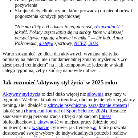
pożywienia
Skrajne diety eliminacyjne, które prowadzą do niedoborów i
pogorszenia kondycji psychicznej
"Nie ma diety cud – klucz to regularność,
różnorodność
i
jakość. Polacy często łapią się na skróty, które w dłuższej
perspektywie rujnują zdrowie i wyniki." — Dr hab. Anna
Rożnowska,
dietetyk
sportowy,
NCEŻ, 2024
Warto zrozumieć, że dieta dla aktywnych wymaga nie tylko
odmiany na talerzu, ale i fundamentalnej zmiany myślenia: z „co
zjeść przed treningiem” na „jak komponować jedzenie w skali
całego tygodnia, żeby czuć się naprawdę dobrze”.
Jak rozumieć 'aktywny styl życia' w 2025 roku
Aktywny styl życia
to dziś dużo więcej niż
siłownia
trzy razy w
tygodniu. Według aktualnych trendów, obejmuje nie tylko regularny
trening, ale i dbałość o
zdrowie psychiczne
,
zarządzanie stresem
i
jakość snu (
European Journal of Sport Science, 2024
). Rosnące
znaczenie mają personalizacja (dzięki aplikacjom
fitness
i
biofeedbackowi),
aktywność
w miejscu pracy (bieżnie pod
biurkiem) oraz
wsparcie
cyfrowe, jak trenerka.
ai
, które pozwala
dostosować swoje wybory do indywidualnych potrzeb i realiów