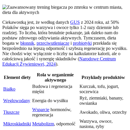
Ciekawostką jest, że według danych
GUS
z 2024 roku, aż 50%
Polaków sięga po warzywa i owoce tylko 1-2 razy dziennie lub
rzadziej. To liczba, która brutalnie pokazuje, jak daleko nam do
podstaw zdrowego odżywiania aktywnych. Tymczasem, dieta
bogata w
błonnik
,
przeciwutleniacze
i
probiotyki
przekłada się
bezpośrednio na lepszą odporność i szybszą regenerację po wysiłku.
Nie chodzi więc wyłącznie o liczby na kalkulatorze kalorii, ale o
całościową jakość i synergię składników (
Narodowe Centrum
Edukacji Żywieniowej, 2024
).
Rola w organizmie
Element diety
Przykłady produktów
aktywnego
Budowa i regeneracja
Kurczak, tofu, jogurt,
Białko
mięśni
soczewica
Ryż, ziemniaki, banany,
Węglowodany
Energia do wysiłku
owsianka
Wsparcie
hormonów,
Tłuszcze
Awokado, oliwa, orzechy
regeneracja
Warzywa, owoce,
Mikroskładniki
Metabolizm
, odporność
nasiona, ryby