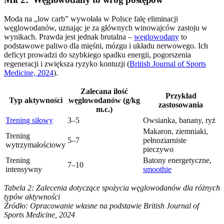
Moda na „low carb” wywołała w Polsce falę eliminacji
węglowodanów, uznając je za głównych winowajców zastoju w
wynikach. Prawda jest jednak brutalna –
węglowodany
to
podstawowe paliwo dla mięśni, mózgu i układu nerwowego. Ich
deficyt prowadzi do szybkiego spadku energii, pogorszenia
regeneracji i zwiększa ryzyko kontuzji (
British Journal of Sports
Medicine, 2024
).
Zalecana ilość
Przykład
Typ aktywności
węglowodanów (g/kg
zastosowania
m.c.)
Trening siłowy
3–5
Owsianka, banany, ryż
Makaron, ziemniaki,
Trening
5–7
pełnoziarniste
wytrzymałościowy
pieczywo
Trening
Batony energetyczne,
7–10
intensywny
smoothie
Tabela 2: Zalecenia dotyczące spożycia węglowodanów dla różnych
typów aktywności
Źródło: Opracowanie własne na podstawie British Journal of
Sports Medicine, 2024