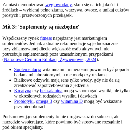
Zamiast demonizować
węglowodany
, skup się na ich jakości i
źródłach – wybieraj pełne ziarna, warzywa, owoce, a unikaj cukrów
prostych i przetworzonych przekąsek.
Mit 3: 'Suplementy są niezbędne'
Współczesny rynek
fitness
napędzany jest marketingiem
suplementów. Jednak aktualne rekomendacje są jednoznaczne –
przy zbilansowanej diecie większość osób aktywnych nie
potrzebuje suplementacji poza uzasadnionymi przypadkami
(
Narodowe Centrum Edukacji Żywieniowej, 2024
).
Suplementacja
witaminami i minerałami powinna być poparta
badaniami laboratornymi, a nie modą czy reklamą
Białkowe odżywki mają sens tylko wtedy, gdy nie da się
zrealizować zapotrzebowania z jedzenia
Kreatyna
czy
beta-alanina
mogą wspomagać wyniki, ale tylko
w określonych rodzajach wysiłku i dawkach
Probiotyki
,
omega-3
czy
witamina D
mogą być wskazane
przy niedoborach
Podsumowując: suplementy to nie drogowskaz do sukcesu, ale
narzędzie wspierające, które powinno być stosowane rozsądnie i
pod okiem specjalisty.