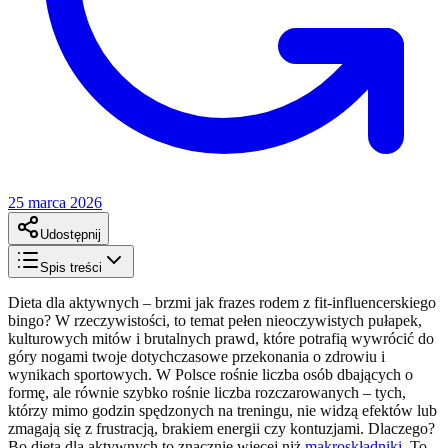
25 marca 2026
Udostępnij
Spis treści
Dieta dla aktywnych – brzmi jak frazes rodem z fit-influencerskiego
bingo? W rzeczywistości, to temat pełen nieoczywistych pułapek,
kulturowych mitów i brutalnych prawd, które potrafią wywrócić do
góry nogami twoje dotychczasowe przekonania o zdrowiu i
wynikach sportowych. W Polsce rośnie liczba osób dbających o
formę, ale równie szybko rośnie liczba rozczarowanych – tych,
którzy mimo godzin spędzonych na treningu, nie widzą efektów lub
zmagają się z frustracją, brakiem energii czy kontuzjami. Dlaczego?
Bo dieta dla aktywnych to znacznie więcej niż
makroskładniki
. To