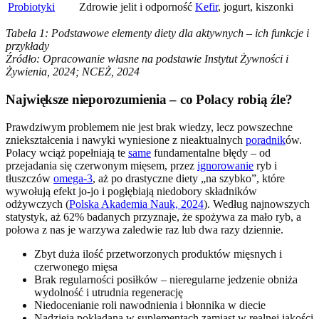
Probiotyki
Zdrowie jelit i odporność
Kefir
, jogurt, kiszonki
Tabela 1: Podstawowe elementy diety dla aktywnych – ich funkcje i
przykłady
Źródło: Opracowanie własne na podstawie Instytut Żywności i
Żywienia, 2024; NCEŻ, 2024
Największe nieporozumienia – co Polacy robią źle?
Prawdziwym problemem nie jest brak wiedzy, lecz powszechne
zniekształcenia i nawyki wyniesione z nieaktualnych
poradnik
ów.
Polacy wciąż popełniają te
same
fundamentalne błędy – od
przejadania się czerwonym mięsem, przez
ignorowanie
ryb i
tłuszczów
omega-3
, aż po drastyczne diety „na szybko”, które
wywołują efekt jo-jo i pogłębiają niedobory składników
odżywczych (
Polska Akademia Nauk, 2024
). Według najnowszych
statystyk, aż 62% badanych przyznaje, że spożywa za mało ryb, a
połowa z nas je warzywa zaledwie raz lub dwa razy dziennie.
Zbyt duża ilość przetworzonych produktów mięsnych i
czerwonego mięsa
Brak regularności posiłków – nieregularne jedzenie obniża
wydolność i utrudnia regenerację
Niedocenianie roli nawodnienia i błonnika w diecie
Nadzieja pokładana w suplementach zamiast w realnej jakości