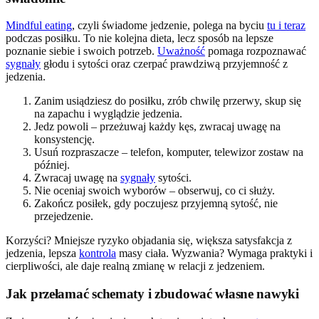
Mindful eating
, czyli świadome jedzenie, polega na byciu
tu i teraz
podczas posiłku. To nie kolejna dieta, lecz sposób na lepsze
poznanie siebie i swoich potrzeb.
Uważność
pomaga rozpoznawać
sygnały
głodu i sytości oraz czerpać prawdziwą przyjemność z
jedzenia.
Zanim usiądziesz do posiłku, zrób chwilę przerwy, skup się
na zapachu i wyglądzie jedzenia.
Jedz powoli – przeżuwaj każdy kęs, zwracaj uwagę na
konsystencję.
Usuń rozpraszacze – telefon, komputer, telewizor zostaw na
później.
Zwracaj uwagę na
sygnały
sytości.
Nie oceniaj swoich wyborów – obserwuj, co ci służy.
Zakończ posiłek, gdy poczujesz przyjemną sytość, nie
przejedzenie.
Korzyści? Mniejsze ryzyko objadania się, większa satysfakcja z
jedzenia, lepsza
kontrola
masy ciała. Wyzwania? Wymaga praktyki i
cierpliwości, ale daje realną zmianę w relacji z jedzeniem.
Jak przełamać schematy i zbudować własne nawyki