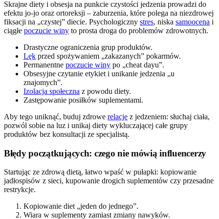
Skrajne diety i obsesja na punkcie czystości jedzenia prowadzi do
efektu jo-jo oraz ortoreksji – zaburzenia, które polega na niezdrowej
fiksacji na „czystej” diecie. Psychologiczny
stres
, niska
samoocena
i
ciągłe
poczucie winy
to prosta droga do problemów zdrowotnych.
Drastyczne ograniczenia grup produktów.
Lęk
przed spożywaniem „zakazanych” pokarmów.
Permanentne
poczucie winy
po „cheat dayu”.
Obsesyjne czytanie etykiet i unikanie jedzenia „u
znajomych”.
Izolacja społeczna
z powodu diety.
Zastępowanie posiłków suplementami.
Aby tego uniknąć, buduj zdrowe
relacje
z jedzeniem: słuchaj ciała,
pozwól sobie na luz i unikaj diety wykluczającej całe grupy
produktów bez konsultacji ze specjalistą.
Błędy początkujących: czego nie mówią influencerzy
Startując ze zdrową dietą, łatwo wpaść w pułapki: kopiowanie
jadłospisów z sieci, kupowanie drogich suplementów czy przesadne
restrykcje.
Kopiowanie diet „jeden do jednego”.
Wiara w suplementy zamiast zmiany nawyków.