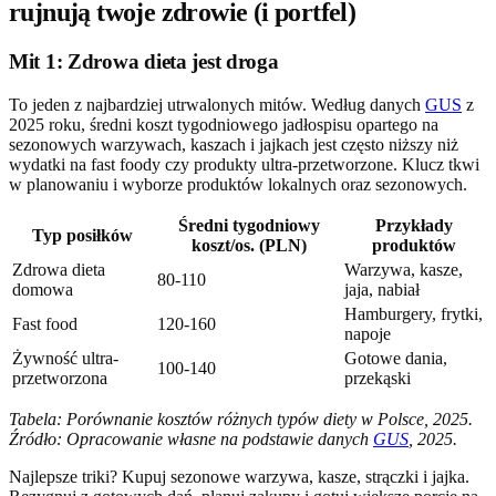
rujnują twoje zdrowie (i portfel)
Mit 1: Zdrowa dieta jest droga
To jeden z najbardziej utrwalonych mitów. Według danych
GUS
z
2025 roku, średni koszt tygodniowego jadłospisu opartego na
sezonowych warzywach, kaszach i jajkach jest często niższy niż
wydatki na fast foody czy produkty ultra-przetworzone. Klucz tkwi
w planowaniu i wyborze produktów lokalnych oraz sezonowych.
Średni tygodniowy
Przykłady
Typ posiłków
koszt/os. (PLN)
produktów
Zdrowa dieta
Warzywa, kasze,
80-110
domowa
jaja, nabiał
Hamburgery, frytki,
Fast food
120-160
napoje
Żywność ultra-
Gotowe dania,
100-140
przetworzona
przekąski
Tabela: Porównanie kosztów różnych typów diety w Polsce, 2025.
Źródło: Opracowanie własne na podstawie danych
GUS
, 2025.
Najlepsze triki? Kupuj sezonowe warzywa, kasze, strączki i jajka.