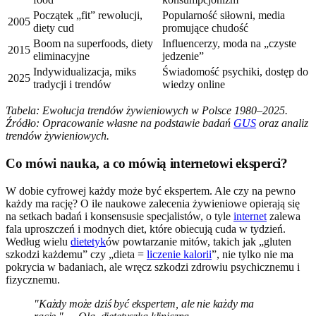
Początek „fit” rewolucji,
Popularność siłowni, media
2005
diety cud
promujące chudość
Boom na superfoods, diety
Influencerzy, moda na „czyste
2015
eliminacyjne
jedzenie”
Indywidualizacja, miks
Świadomość psychiki, dostęp do
2025
tradycji i trendów
wiedzy online
Tabela: Ewolucja trendów żywieniowych w Polsce 1980–2025.
Źródło: Opracowanie własne na podstawie badań
GUS
oraz analiz
trendów żywieniowych.
Co mówi nauka, a co mówią internetowi eksperci?
W dobie cyfrowej każdy może być ekspertem. Ale czy na pewno
każdy ma rację? O ile naukowe zalecenia żywieniowe opierają się
na setkach badań i konsensusie specjalistów, o tyle
internet
zalewa
fala uproszczeń i modnych diet, które obiecują cuda w tydzień.
Według wielu
dietetyk
ów powtarzanie mitów, takich jak „gluten
szkodzi każdemu” czy „dieta =
liczenie kalorii
”, nie tylko nie ma
pokrycia w badaniach, ale wręcz szkodzi zdrowiu psychicznemu i
fizycznemu.
"Każdy może dziś być ekspertem, ale nie każdy ma