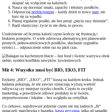
skupiać się wyłącznie na kaloriach.
Naucz się doceniać smaki, zapachy i tekstury posiłków.
Odpuszczaj
perfekcjonizm
– każdy dzień to nowy
start
, nie
karz się za wpadki.
Planuj regularne posiłki, ale bez presji „pięciu razy dziennie”.
Bądź elastyczny: życie to nie dieta, to proces.
Uzależnienie od liczenia kalorii często kończy się frustracją i
brakiem postępów. O wiele zdrowszą alternatywą jest planowanie
prostych, pełnowartościowych posiłków, słuchanie sygnałów
sytości i… odpuszczenie sobie raz na jakiś czas.
Mit 4: Wszystko musi być BIO, EKO, FIT
Etykiety „BIO”, „EKO”, „FIT” kuszą na każdym kroku. Jednak
badania pokazują, że nie zawsze oznaczają wyższą wartość
odżywczą czy mniejsze ryzyko chorób. Często to zwykły
marketing, a prawdziwie zdrowe produkty to te świeże,
nieprzetworzone i lokalne – bez względu na certyfikat.
Co ciekawe, najzdrowsze jedzenie często nie ma żadnych „fit”
oznaczeń: marchewka z bazarku,
kasza gryczana
, jajka od sąsiadki