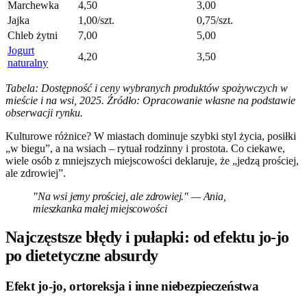
Marchewka
4,50
3,00
Jajka
1,00/szt.
0,75/szt.
Chleb żytni
7,00
5,00
Jogurt
4,20
3,50
naturalny
Tabela: Dostępność i ceny wybranych produktów spożywczych w
mieście i na wsi, 2025. Źródło: Opracowanie własne na podstawie
obserwacji rynku.
Kulturowe różnice? W miastach dominuje szybki styl życia, posiłki
„w biegu”, a na wsiach – rytuał rodzinny i prostota. Co ciekawe,
wiele osób z mniejszych miejscowości deklaruje, że „jedzą prościej,
ale zdrowiej”.
"Na wsi jemy prościej, ale zdrowiej." — Ania,
mieszkanka małej miejscowości
Najczęstsze błędy i pułapki: od efektu jo-jo
po dietetyczne absurdy
Efekt jo-jo, ortoreksja i inne niebezpieczeństwa