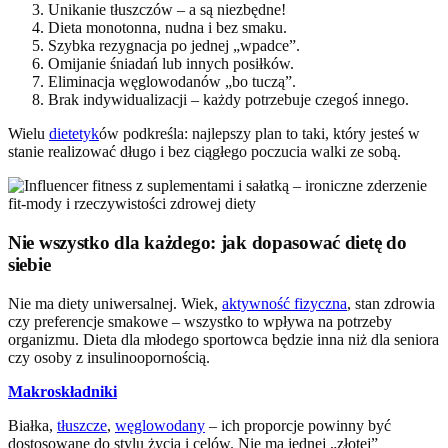
Unikanie tłuszczów – a są niezbędne!
Dieta monotonna, nudna i bez smaku.
Szybka rezygnacja po jednej „wpadce”.
Omijanie śniadań lub innych posiłków.
Eliminacja węglowodanów „bo tuczą”.
Brak indywidualizacji – każdy potrzebuje czegoś innego.
Wielu
dietetyk
ów podkreśla: najlepszy plan to taki, który jesteś w
stanie realizować długo i bez ciągłego poczucia walki ze sobą.
Nie wszystko dla każdego: jak dopasować dietę do
siebie
Nie ma diety uniwersalnej. Wiek,
aktywność fizyczna
, stan zdrowia
czy preferencje smakowe – wszystko to wpływa na potrzeby
organizmu. Dieta dla młodego sportowca będzie inna niż dla seniora
czy osoby z insulinoopornością.
Makroskładniki
Białka,
tłuszcze
,
węglowodany
– ich proporcje powinny być
dostosowane do stylu życia i celów. Nie ma jednej „złotej”