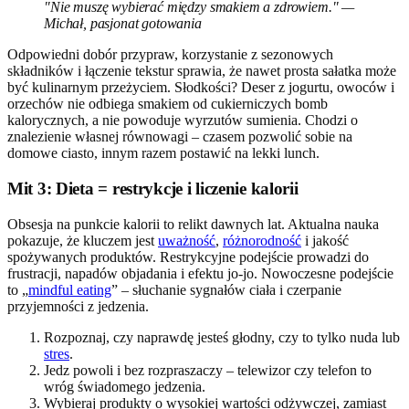
"Nie muszę wybierać między smakiem a zdrowiem." —
Michał, pasjonat gotowania
Odpowiedni dobór przypraw, korzystanie z sezonowych
składników i łączenie tekstur sprawia, że nawet prosta sałatka może
być kulinarnym przeżyciem. Słodkości? Deser z jogurtu, owoców i
orzechów nie odbiega smakiem od cukierniczych bomb
kalorycznych, a nie powoduje wyrzutów sumienia. Chodzi o
znalezienie własnej równowagi – czasem pozwolić sobie na
domowe ciasto, innym razem postawić na lekki lunch.
Mit 3: Dieta = restrykcje i liczenie kalorii
Obsesja na punkcie kalorii to relikt dawnych lat. Aktualna nauka
pokazuje, że kluczem jest
uważność
,
różnorodność
i jakość
spożywanych produktów. Restrykcyjne podejście prowadzi do
frustracji, napadów objadania i efektu jo-jo. Nowoczesne podejście
to „
mindful eating
” – słuchanie sygnałów ciała i czerpanie
przyjemności z jedzenia.
Rozpoznaj, czy naprawdę jesteś głodny, czy to tylko nuda lub
stres
.
Jedz powoli i bez rozpraszaczy – telewizor czy telefon to
wróg świadomego jedzenia.
Wybieraj produkty o wysokiej wartości odżywczej, zamiast