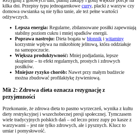
Rezygnuj z gotowych dań, planuj zakupy i gotuj większe porcje na
kilka dni. Przepisy typu jednogarnkowe
curry
, placki z warzyw czy
domowa owsianka są nie tylko tanie, ale też pełne wartości
odżywczych.
Lepsza energia:
Regularne, zbilansowane posiłki zapewniają
stabilny poziom cukru i mniej spadków energii.
Poprawa nastroju:
Dieta bogata w
błonnik
i
witaminy
korzystnie wpływa na mikrobiotę jelitową, która oddziałuje
na samopoczucie.
Większa produktywność:
Mniej podjadania, lepsze
skupienie – to efekt regularnych, prostych i zdrowych
posiłków.
Mniejsze ryzyko chorób:
Nawet przy małym budżecie
można zbudować profilaktykę żywieniową.
Mit 2: Zdrowa dieta oznacza rezygnację z
przyjemności
Przekonanie, że zdrowa dieta to pasmo wyrzeczeń, wynika z kultu
diety restrykcyjnej i wszechobecnej presji społecznej. Tymczasem
wiele tradycyjnych polskich dań – od leczo przez zupy po kasze z
warzywami – jest nie tylko zdrowych, ale i pysznych. Klucz to
umiar i pomysłowość.