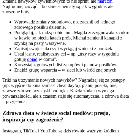
Zmiana nawyków żywieniowych to nie sprint, ale
maraton
.
Najtrudniej zacząć – bo stare schematy są jak wygodne, ale
znoszone buty.
Wprowadź zmiany stopniowo, np. zacznij od jednego
zdrowego posiłku dziennie.
Podglądaj, jak radzą sobie inni: Magda zrezygnowała z cukru
w kawie po pięciu latach prób, Michał zamienił kanapki z
szynką na pasty warzywne.
Zapisuj swoje sukcesy i wyciągaj wnioski z porażek.
Ustal jasny, realistyczny cel – np. „trzy razy w tygodniu
gotuję
obiad
w domu”.
Korzystaj z gotowych list zakupów i planów posiłków.
Znajdź grupę wsparcia – w sieci lub wśród znajomych.
Triki na utrzymanie nowych nawyków? Nagradzaj się za postępy
(np. wyjście do kina zamiast cheat day’a), planuj posiłki, miej
zawsze zdrowe przekąski pod ręką. Każda zmiana wymaga
powtarzalności, ale z czasem staje się automatyczna, a zdrowa dieta
– przyjemna.
Zdrowa dieta w świecie social mediów: presja,
inspiracja czy zagrożenie?
Instagram, TikTok i YouTube są dziś równie ważnym źródłem