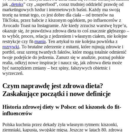
jak „
detoks
” czy „superfood”, coraz trudniej oddzielić prawdę od
marketingowych bzdur i internetowych baśni. Każdy ma swoją
teorię na temat tego, co jest dobre dla ciała – od trenerów na
TikToku, przez babcie z kiszonym ogórkiem, po influencerów z
Avocado Toast na Instagramie. Ale kiedy zrzucisz warstwę hype’u,
okazuje się, że prawdziwa zdrowa dieta to coś znacznie głębszego –
to wybór, proces, relacja z jedzeniem i własnym ciałem, nie kolejne
restrykcje czy fit-
mania
. Ten artykuł to nie kolejna powtórka z
rozrywki
. To brutalne zderzenie z mitami, które rujnują zdrowie i
portfel, oraz szereg twardych faktów, które mogą totalnie odmienić
twoje podejście do jedzenia. Zanurz się w analizie, poznaj polskie
realia, odkryj nowe inspiracje i naucz się, jak zdrowa dieta może
być narzędziem zmiany – bez spiny, fałszywych obietnic i
wyrzeczeń.
Czym naprawdę jest zdrowa dieta?
Zaskakujące początki i nowe definicje
Historia zdrowej diety w Polsce: od kiszonek do fit-
influencerów
Polska kuchnia przez dekady żyła własnym rytmem: kiszonki,
ziemniaki, kapusta, swojskie mięsa. Jeszcze w latach 80. zdrowa