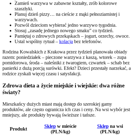
Zamień warzywa w zabawne kształty, zrób kolorowe
szaszłyki.
Planuj dzień pizzy… na cieście z mąki pełnoziarnistej i
warzywach.
Pozwól dzieciom wybierać jedno warzywo tygodnia.
Stosuj „zasadę jednego nowego smaku” co tydzień.
Pamiętaj o zdrowych przekąskach – jogurt, orzechy, owoce.
Ustal wspólny rytuał –
kolacja
bez telefonów.
Rodzina Kowalskich z Krakowa przez tydzień planowała obiady
razem: poniedziałek – pieczone warzywa z kaszą, wtorek – zupa
pomidorowa, środa – naleśniki z twarogiem, czwartek – schab bez
panierki z dużą porcją surówki. Efekt? Dzieci przestały narzekać, a
rodzice zyskali więcej czasu i satysfakcji.
Zdrowa dieta a życie miejskie i wiejskie: dwa różne
światy?
Mieszkańcy dużych miast mają dostęp do szerokiej gamy
produktów, ale często ogranicza ich czas i ceny. Na wsi wybór jest
mniejszy, ale produkty bywają świeższe i tańsze.
Sklep
w mieście
Sklep
na wsi
Produkt
(PLN/kg)
(PLN/kg)