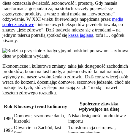
dieta oznaczała świeżość, sezonowość i prostotę. Gdy nastała
transformacja gospodarcza, na stołach zaczęły pojawiać się
egzotyczne produkty, a wraz z nimi moda na „nowoczesne”
odżywianie. W XXI wieku fit-rewolucja napędzana przez
media
społecznościowe
i internetowych ekspertów przedefiniowała, co
znaczy „jeść zdrowo”. Dziś tradycja miesza się z trendami – na
jednym talerzu potrafią spotkać się
kasza jaglana
, tofu i… ogórek
kiszony.
Ekonomiczne i kulturowe zmiany, takie jak dostępność zachodnich
produktów, boom na fast foody, a potem odwrót ku naturalności,
wpłynęły na nasze wyobrażenia o zdrowiu. Dziś coraz więcej osób
wraca do korzeni, doceniając domowe, sezonowe jedzenie, choć nie
brakuje też tych, którzy ślepo podążają za „fit” modą – nawet
kosztem zdrowego rozsądku.
Społeczne zjawiska
Rok
Kluczowy trend kulinarny
wpływające na dietę
Domowe, sezonowe dania,
Niska dostępność produktów z
1980
kiszonki
importu
Otwarcie na Zachód, fast
Transformacja ustrojowa,
1995
food
konsumpcjonizm