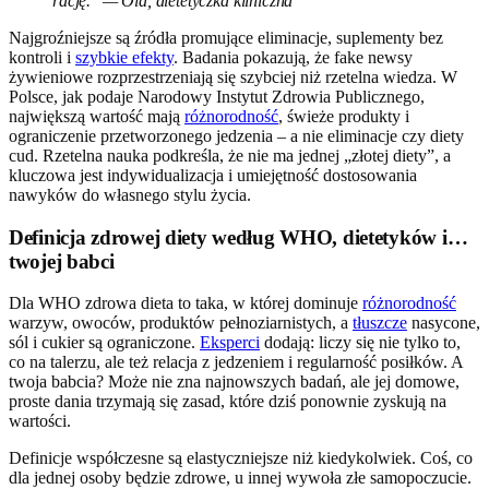
rację." — Ola, dietetyczka kliniczna
Najgroźniejsze są źródła promujące eliminacje, suplementy bez
kontroli i
szybkie efekty
. Badania pokazują, że fake newsy
żywieniowe rozprzestrzeniają się szybciej niż rzetelna wiedza. W
Polsce, jak podaje Narodowy Instytut Zdrowia Publicznego,
największą wartość mają
różnorodność
, świeże produkty i
ograniczenie przetworzonego jedzenia – a nie eliminacje czy diety
cud. Rzetelna nauka podkreśla, że nie ma jednej „złotej diety”, a
kluczowa jest indywidualizacja i umiejętność dostosowania
nawyków do własnego stylu życia.
Definicja zdrowej diety według WHO, dietetyków i…
twojej babci
Dla WHO zdrowa dieta to taka, w której dominuje
różnorodność
warzyw, owoców, produktów pełnoziarnistych, a
tłuszcze
nasycone,
sól i cukier są ograniczone.
Eksperci
dodają: liczy się nie tylko to,
co na talerzu, ale też relacja z jedzeniem i regularność posiłków. A
twoja babcia? Może nie zna najnowszych badań, ale jej domowe,
proste dania trzymają się zasad, które dziś ponownie zyskują na
wartości.
Definicje współczesne są elastyczniejsze niż kiedykolwiek. Coś, co
dla jednej osoby będzie zdrowe, u innej wywoła złe samopoczucie.