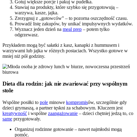
Gotuj większe porcje i pakuj w pudełka.
Stawiaj na produkty, które szybko się przygotowują –
warzywa, kasze, jajka.
Zrezygnuj z „gotowców” – to pozorna oszczędność czasu.
Prowadź listę zakupów, by unikać impulsywnych wydatków.
Wyznacz jeden dzień na
meal prep
– potem tylko
odgrzewasz.
Przykładem mogą być sałatki z kasz, kanapki z hummusem i
warzywami lub jajka w różnych postaciach. Wszystko gotowe w
mniej niż pół godziny.
Dieta dla rodzin: jak nie zwariować przy wspólnym
stole
Wspólne posiłki to
pole
minowe
kompromis
ów, szczególnie gdy
dzieci grymaszą, a partner tęskni za schabowym. Kluczem jest
kreatywność
i wspólne
zaangażowanie
– dzieci chętniej jedzą to, co
same
przygotowały.
Organizuj rodzinne gotowanie – nawet najmłodsi mogą
pomóc.