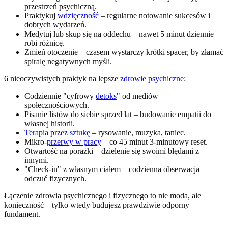
przestrzeń psychiczną.
Praktykuj
wdzięczność
– regularne notowanie sukcesów i
dobrych wydarzeń.
Medytuj lub skup się na oddechu – nawet 5 minut dziennie
robi różnicę.
Zmień otoczenie – czasem wystarczy krótki spacer, by złamać
spiralę negatywnych myśli.
6 nieoczywistych praktyk na lepsze
zdrowie psychiczne
:
Codziennie "cyfrowy
detoks
" od mediów
społecznościowych.
Pisanie listów do siebie sprzed lat – budowanie empatii do
własnej historii.
Terapia przez sztukę
– rysowanie, muzyka, taniec.
Mikro-
przerwy w pracy
– co 45 minut 3-minutowy reset.
Otwartość na porażki – dzielenie się swoimi błędami z
innymi.
"Check-in" z własnym ciałem – codzienna obserwacja
odczuć fizycznych.
Łączenie zdrowia psychicznego i fizycznego to nie moda, ale
konieczność – tylko wtedy budujesz prawdziwie odporny
fundament.