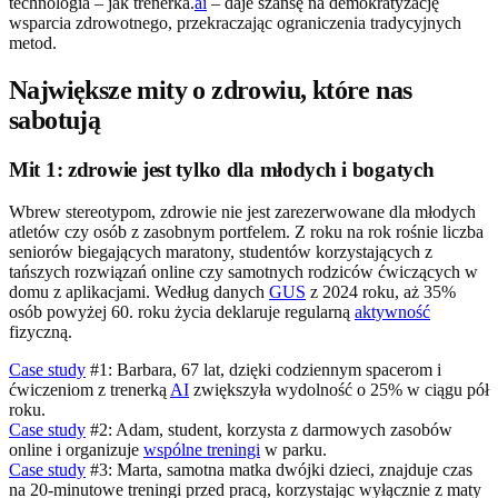
technologia – jak trenerka.
ai
– daje szansę na demokratyzację
wsparcia zdrowotnego, przekraczając ograniczenia tradycyjnych
metod.
Największe mity o zdrowiu, które nas
sabotują
Mit 1: zdrowie jest tylko dla młodych i bogatych
Wbrew stereotypom, zdrowie nie jest zarezerwowane dla młodych
atletów czy osób z zasobnym portfelem. Z roku na rok rośnie liczba
seniorów biegających maratony, studentów korzystających z
tańszych rozwiązań online czy samotnych rodziców ćwiczących w
domu z aplikacjami. Według danych
GUS
z 2024 roku, aż 35%
osób powyżej 60. roku życia deklaruje regularną
aktywność
fizyczną.
Case study
#1: Barbara, 67 lat, dzięki codziennym spacerom i
ćwiczeniom z trenerką
AI
zwiększyła wydolność o 25% w ciągu pół
roku.
Case study
#2: Adam, student, korzysta z darmowych zasobów
online i organizuje
wspólne treningi
w parku.
Case study
#3: Marta, samotna matka dwójki dzieci, znajduje czas
na 20-minutowe treningi przed pracą, korzystając wyłącznie z maty