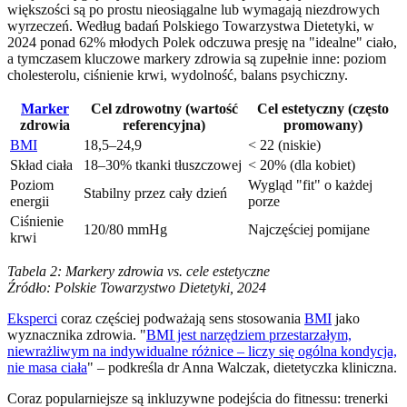
większości są po prostu nieosiągalne lub wymagają niezdrowych
wyrzeczeń. Według badań Polskiego Towarzystwa Dietetyki, w
2024 ponad 62% młodych Polek odczuwa presję na "idealne" ciało,
a tymczasem kluczowe markery zdrowia są zupełnie inne: poziom
cholesterolu, ciśnienie krwi, wydolność, balans psychiczny.
Marker
Cel zdrowotny (wartość
Cel estetyczny (często
zdrowia
referencyjna)
promowany)
BMI
18,5–24,9
< 22 (niskie)
Skład ciała
18–30% tkanki tłuszczowej
< 20% (dla kobiet)
Poziom
Wygląd "fit" o każdej
Stabilny przez cały dzień
energii
porze
Ciśnienie
120/80 mmHg
Najczęściej pomijane
krwi
Tabela 2: Markery zdrowia vs. cele estetyczne
Źródło: Polskie Towarzystwo Dietetyki, 2024
Eksperci
coraz częściej podważają sens stosowania
BMI
jako
wyznacznika zdrowia. "
BMI jest narzędziem przestarzałym,
niewrażliwym na indywidualne różnice – liczy się ogólna kondycja,
nie masa ciała
" – podkreśla dr Anna Walczak, dietetyczka kliniczna.
Coraz popularniejsze są inkluzywne podejścia do fitnessu: trenerki