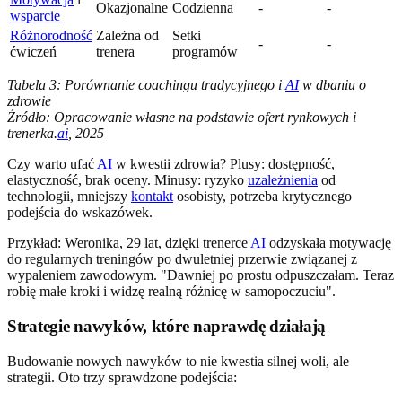
Okazjonalne
Codzienna
-
-
wsparcie
Różnorodność
Zależna od
Setki
-
-
ćwiczeń
trenera
programów
Tabela 3: Porównanie coachingu tradycyjnego i
AI
w dbaniu o
zdrowie
Źródło: Opracowanie własne na podstawie ofert rynkowych i
trenerka.
ai
, 2025
Czy warto ufać
AI
w kwestii zdrowia? Plusy: dostępność,
elastyczność, brak oceny. Minusy: ryzyko
uzależnienia
od
technologii, mniejszy
kontakt
osobisty, potrzeba krytycznego
podejścia do wskazówek.
Przykład: Weronika, 29 lat, dzięki trenerce
AI
odzyskała motywację
do regularnych treningów po dwuletniej przerwie związanej z
wypaleniem zawodowym. "Dawniej po prostu odpuszczałam. Teraz
robię małe kroki i widzę realną różnicę w samopoczuciu".
Strategie nawyków, które naprawdę działają
Budowanie nowych nawyków to nie kwestia silnej woli, ale
strategii. Oto trzy sprawdzone podejścia: