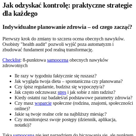
Jak odzyskać kontrolę: praktyczne strategie
dla każdego
Indywidualne planowanie zdrowia – od czego zacząć?
Pierwszy krok do zmiany to szczera ocena obecnych nawyków.
Osobisty "health audit" pozwoli wyjść poza automatyzm i
zbudować fundament pod realną transformację.
Checklist
: 8-punktowa
samoocena
obecnych nawyków
zdrowotnych
Ile razy w tygodniu faktycznie się ruszasz?
Jak wygląda twoja dieta – spontaniczna czy planowana?
Czy śpisz regularnie, budzisz się wypoczęty/a?
Jak często odczuwasz
stres
i jak sobie z nim radzisz?
Kiedy ostatni raz badałeś/aś podstawowe parametry zdrowia?
Czy masz
wsparcie
społeczne (rodzina, znajomi, społeczności
online)?
Jakie są twoje realne cele na najbliższy miesiąc?
Czy monitorujesz swoje postępy (dziennik, aplikacja,
notatki)?
Taka
samoocena
nie jest narzędziem do biczowania się, ale punktem