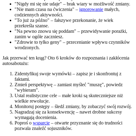
"Nigdy mi się nie udaje" – brak wiary w możliwość zmiany.
"Nie mam czasu na ćwiczenia" –
ignorowanie
małych,
codziennych aktywności.
"To już za późno" – fałszywe przekonanie, że wiek
przekreśla szanse.
"Na pewno znowu się poddam" – przewidywanie porażki,
zanim w ogóle zaczniesz.
"Zdrowie to tylko geny" – przecenianie wpływu czynników
wrodzonych.
Jak przerwać ten krąg? Oto 6 kroków do rozpoznania i zakłócenia
autosabotażu:
Zidentyfikuj swoje wymówki – zapisz je i skonfrontuj z
faktami.
Zmień perspektywę – zamiast myśleć "muszę", powiedz
"wybieram".
Ustal realistyczne cele – małe kroki są skuteczniejsze niż
wielkie rewolucje.
Monitoruj postępy – śledź zmiany, by zobaczyć swój rozwój.
Nagradzaj się za konsekwencję – nawet drobne sukcesy
wymagają docenienia.
Poproś o
wsparcie
– otwarte przyznanie się do trudności
pozwala znaleźć sojuszników.