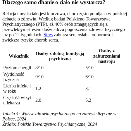
Dlaczego samo dbanie o ciało nie wystarcza?
Relacja umysł-ciało jest kluczowa, choć często pomijana w polskiej
debacie o zdrowiu. Według badań Polskiego Towarzystwa
Psychiatrycznego (PTP), aż 46% osób zmagających się z
przewlekłym stresem doświadcza pogorszenia zdrowia fizycznego
już po 12 tygodniach.
Stres
zaburza sen, osłabia odporność i
zwiększa ryzyko chorób serca.
Osoby z
Osoby z dobrą kondycją
Wskaźnik
zaburzeniami
psychiczną
nastroju
Poziom energii
8/10
5/10
Wydolność
9/10
6/10
fizyczna
Liczba infekcji
1,2
3,1
w roku
Częstość wizyt
2,0
5,2
u lekarza
Tabela 4: Wpływ zdrowia psychicznego na zdrowie fizyczne w
Polsce, 2024
Źródło: Polskie Towarzystwo Psychiatryczne, 2024