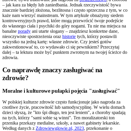
– jak kara za błędy lub zaniedbania. Jednak rzeczywistość bywa
znacznie bardziej złożona, bezlitosna i często sprzeczna z tym, w co
każe nam wierzyć mainstream. W tym artykule obnażymy siedem
kontrowersyjnych prawd, które mogą przewrócić twoje podejście
do własnego ciała i psychiki do góry nogami. Tu nie ma miejsca na
banalne
porady
ani utarte slogany – znajdziesz konkretne dane,
nieoczywiste spostrzeżenia oraz
historie
tych, którzy postawili
wszystko na jedną kartę: własne zdrowie. Czy jesteś gotów
zakwestionować to, co wydawało ci się pewnikiem? Przeczytaj
dalej – ta lektura może być punktem zwrotnym na twojej ścieżce do
zdrowia.
Co naprawdę znaczy zasługiwać na
zdrowie?
Moralne i kulturowe pułapki pojęcia "zasługiwać"
W polskiej kulturze zdrowie często funkcjonuje jako nagroda za
cnotliwe życie, pracowitość lub samodyscyplinę. W wielu domach
dzieci słyszą, że "kto śpi długo, ten jest leniem", a choroby spadają
na tych, którzy "sami sobie są winni". Ten moralizatorski ton
przenika przekazy medialne, szkoły, a nawet gabinety lekarskie.
Według danych z
Zdrowiewglowie.pl, 2023
, przekonanie o