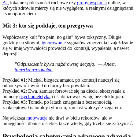
AI
, lokalne społeczności ruchowe czy
grupy wsparcia
online, w
których zdrowie mierzy się nie wyglądem, a realnymi osiągnięciami
i samopoczuciem.
Mit 3: kto się poddaje, ten przegrywa
Współczesny kult "no pain, no gain" bywa toksyczny. Długie
godziny na siłowni,
ignorowanie
sygnałów zmęczenia i zajeżdżanie
się w imię wytrwałości prowadzi do kontuzji, wypalenia, a nawet
depresji.
"Odpuszczenie bywa najzdrowszą decyzją." — Aneta,
trenerka personalna
Przykład #1: Michał, biegacz amator, po kontuzji nauczył się
odpoczywać i wrócił do formy bez powikłań.
Przykład #2: Ewa, zamiast forsować się na diecie, skorzystała z
pomocy
psychodietetyka
i ustabilizowała wagę bez efektu jojo.
Przykład #3: Tomek, po latach zmagania z bezsennością,
zaakceptował naturalny rytm snu, zamiast walczyć z zegarem.
Największa
motywacja
nie tkwi w biciu rekordów, ale w
umiejętności dbania o siebie, także wtedy, gdy trzeba się zatrzymać.
Psychologia sabotowania własnego zdrowia