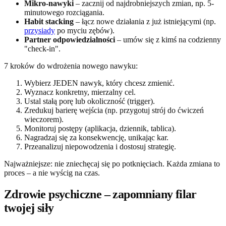
Mikro-nawyki
– zacznij od najdrobniejszych zmian, np. 5-
minutowego rozciągania.
Habit stacking
– łącz nowe działania z już istniejącymi (np.
przysiady
po myciu zębów).
Partner odpowiedzialności
– umów się z kimś na codzienny
"check-in".
7 kroków do wdrożenia nowego nawyku:
Wybierz JEDEN nawyk, który chcesz zmienić.
Wyznacz konkretny, mierzalny cel.
Ustal stałą porę lub okoliczność (trigger).
Zredukuj barierę wejścia (np. przygotuj strój do ćwiczeń
wieczorem).
Monitoruj postępy (aplikacja, dziennik, tablica).
Nagradzaj się za konsekwencję, unikając kar.
Przeanalizuj niepowodzenia i dostosuj strategię.
Najważniejsze: nie zniechęcaj się po potknięciach. Każda zmiana to
proces – a nie wyścig na czas.
Zdrowie psychiczne – zapomniany filar
twojej siły