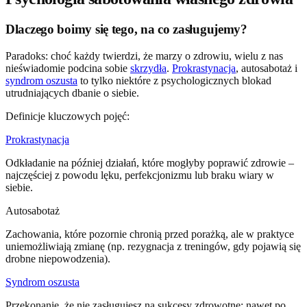
Dlaczego boimy się tego, na co zasługujemy?
Paradoks: choć każdy twierdzi, że marzy o zdrowiu, wielu z nas
nieświadomie podcina sobie
skrzydła
.
Prokrastynacja
, autosabotaż i
syndrom oszusta
to tylko niektóre z psychologicznych blokad
utrudniających dbanie o siebie.
Definicje kluczowych pojęć:
Prokrastynacja
Odkładanie na później działań, które mogłyby poprawić zdrowie –
najczęściej z powodu lęku, perfekcjonizmu lub braku wiary w
siebie.
Autosabotaż
Zachowania, które pozornie chronią przed porażką, ale w praktyce
uniemożliwiają zmianę (np. rezygnacja z treningów, gdy pojawią się
drobne niepowodzenia).
Syndrom oszusta
Przekonanie, że nie zasługujesz na sukcesy zdrowotne; nawet po