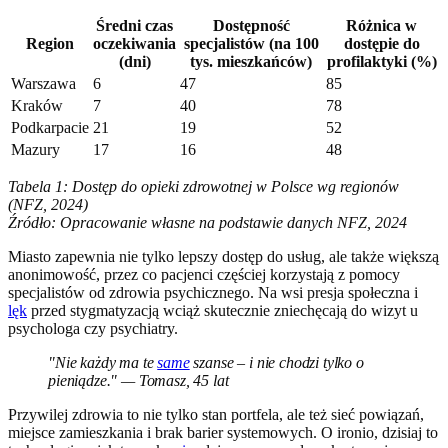
Średni czas
Dostępność
Różnica w
Region
oczekiwania
specjalistów (na 100
dostępie do
(dni)
tys. mieszkańców)
profilaktyki (%)
Warszawa
6
47
85
Kraków
7
40
78
Podkarpacie
21
19
52
Mazury
17
16
48
Tabela 1: Dostęp do opieki zdrowotnej w Polsce wg regionów
(NFZ, 2024)
Źródło: Opracowanie własne na podstawie danych NFZ, 2024
Miasto zapewnia nie tylko lepszy dostęp do usług, ale także większą
anonimowość, przez co pacjenci częściej korzystają z pomocy
specjalistów od zdrowia psychicznego. Na wsi presja społeczna i
lęk
przed stygmatyzacją wciąż skutecznie zniechęcają do wizyt u
psychologa czy psychiatry.
"Nie każdy ma te
same
szanse – i nie chodzi tylko o
pieniądze." — Tomasz, 45 lat
Przywilej zdrowia to nie tylko stan portfela, ale też sieć powiązań,
miejsce zamieszkania i brak barier systemowych. O ironio, dzisiaj to