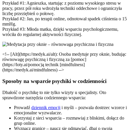
Przykład #1: Agnieszka, startując z poziomu wysokiego stresu w
pracy, przez pół roku wdrożyła techniki oddechowe i ograniczyła
liczbę przeziębień o połowę.
Przykład #2: Jan, po terapii online, odnotował spadek ciśnienia o 15
mmHg.
Przykład #3: Młoda matka, dzięki wsparciu psychologicznemu,
wróciła do regularnej aktywności fizycznej.
<!-- [Alt](https://medyk.ai/alt): Osoba medytuje przy oknie, budując
równowagę psychiczną i fizyczną za [pomoc]
(https://loty.ai/pomoc)ą technik [mindfulness]
(https://medyk.ai/mindfulness) -->
Sposoby na wsparcie psychiki w codzienności
Dbałość o psychikę to nie tylko wizyty u specjalisty. Oto
sprawdzone narzędzia codziennego wsparcia:
Prowadź
dziennik emocji
i myśli – pozwala dostrzec wzorce i
emocjonalne wyzwalacze.
Korzystaj z sieci wsparcia – rozmawiaj z bliskimi, dołącz do
grup online.
Wyznacz granice – naucz się odmawiać, dbaj o swoją