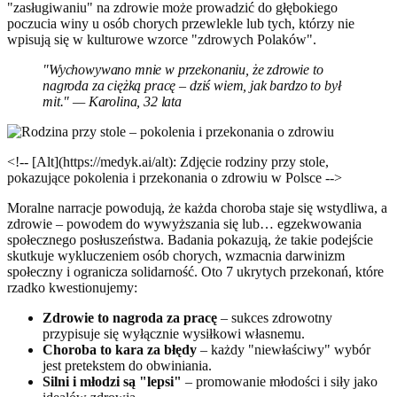
"zasługiwaniu" na zdrowie może prowadzić do głębokiego
poczucia winy u osób chorych przewlekle lub tych, którzy nie
wpisują się w kulturowe wzorce "zdrowych Polaków".
"Wychowywano mnie w przekonaniu, że zdrowie to
nagroda za ciężką pracę – dziś wiem, jak bardzo to był
mit." — Karolina, 32 lata
<!-- [Alt](https://medyk.ai/alt): Zdjęcie rodziny przy stole,
pokazujące pokolenia i przekonania o zdrowiu w Polsce -->
Moralne narracje powodują, że każda choroba staje się wstydliwa, a
zdrowie – powodem do wywyższania się lub… egzekwowania
społecznego posłuszeństwa. Badania pokazują, że takie podejście
skutkuje wykluczeniem osób chorych, wzmacnia darwinizm
społeczny i ogranicza solidarność. Oto 7 ukrytych przekonań, które
rzadko kwestionujemy:
Zdrowie to nagroda za pracę
– sukces zdrowotny
przypisuje się wyłącznie wysiłkowi własnemu.
Choroba to kara za błędy
– każdy "niewłaściwy" wybór
jest pretekstem do obwiniania.
Silni i młodzi są "lepsi"
– promowanie młodości i siły jako