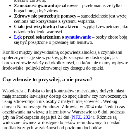
ideałów zdrowia.
Zamożność gwarantuje zdrowie
– przekonanie, że tylko
bogaci mogą być zdrowi.
Zdrowy nie potrzebuje pomocy
– samodzielność jest wyżej
ceniona niż korzystanie z systemu wsparcia.
Ciało jest wizytówką charakteru
– wygląd zewnętrzny jako
odzwierciedlenie wartości.
Lęk
przed oskarżeniem o
symulowanie
– osoby chore boją
się być posądzone o przesadę lub lenistwo.
Konflikt między indywidualną odpowiedzialnością a czynnikami
społecznymi staje się wyraźny, gdy zaczynamy dostrzegać, jak
bardzo zdrowie zależy od okoliczności, na które nie mamy wpływu:
środowiska, polityki zdrowotnej czy dostępu do opieki.
Czy zdrowie to przywilej, a nie prawo?
Współczesna Polska to kraj kontrastów: mieszkańcy dużych miast
mają znacznie łatwiejszy dostęp do specjalistów czy nowoczesnych
usług zdrowotnych niż osoby z małych miejscowości. Według
danych Narodowego Funduszu Zdrowia, w 2024 roku średni czas
oczekiwania na wizytę u internisty w Warszawie to 6 dni, podczas
gdy na Podkarpaciu sięga już 21 dni (
NFZ, 2024
). Różnice są
widoczne również w dostępie do leków refundowanych i badań
profilaktycznych w zależności od poziomu dochodów.