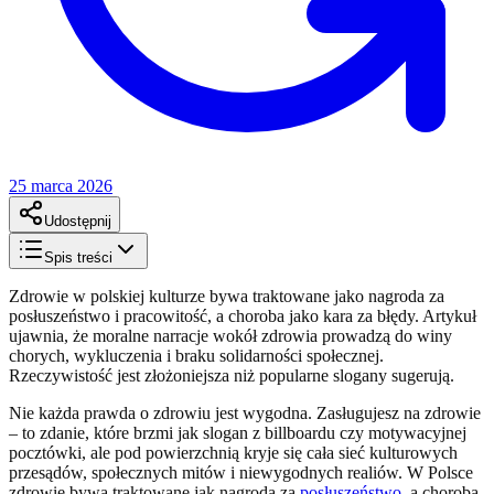
25 marca 2026
Udostępnij
Spis treści
Zdrowie w polskiej kulturze bywa traktowane jako nagroda za
posłuszeństwo i pracowitość, a choroba jako kara za błędy. Artykuł
ujawnia, że moralne narracje wokół zdrowia prowadzą do winy
chorych, wykluczenia i braku solidarności społecznej.
Rzeczywistość jest złożoniejsza niż popularne slogany sugerują.
Nie każda prawda o zdrowiu jest wygodna. Zasługujesz na zdrowie
– to zdanie, które brzmi jak slogan z billboardu czy motywacyjnej
pocztówki, ale pod powierzchnią kryje się cała sieć kulturowych
przesądów, społecznych mitów i niewygodnych realiów. W Polsce
zdrowie bywa traktowane jak nagroda za
posłuszeństwo
, a choroba