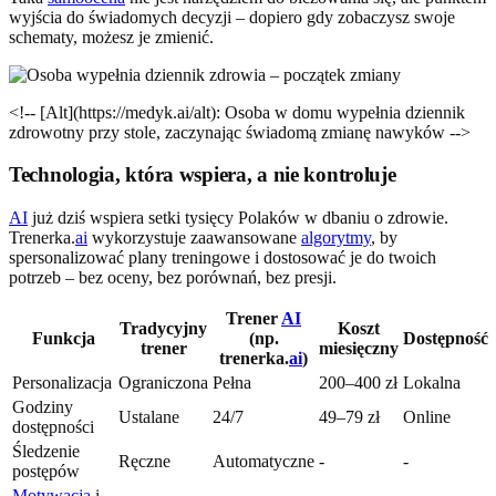
wyjścia do świadomych decyzji – dopiero gdy zobaczysz swoje
schematy, możesz je zmienić.
<!-- [Alt](https://medyk.ai/alt): Osoba w domu wypełnia dziennik
zdrowotny przy stole, zaczynając świadomą zmianę nawyków -->
Technologia, która wspiera, a nie kontroluje
AI
już dziś wspiera setki tysięcy Polaków w dbaniu o zdrowie.
Trenerka.
ai
wykorzystuje zaawansowane
algorytmy
, by
spersonalizować plany treningowe i dostosować je do twoich
potrzeb – bez oceny, bez porównań, bez presji.
Trener
AI
Tradycyjny
Koszt
Funkcja
(np.
Dostępność
trener
miesięczny
trenerka.
ai
)
Personalizacja
Ograniczona
Pełna
200–400 zł
Lokalna
Godziny
Ustalane
24/7
49–79 zł
Online
dostępności
Śledzenie
Ręczne
Automatyczne
-
-
postępów
Motywacja
i