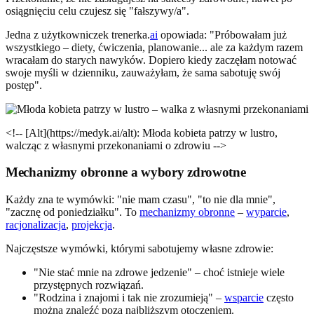
osiągnięciu celu czujesz się "fałszywy/a".
Jedna z użytkowniczek trenerka.
ai
opowiada: "Próbowałam już
wszystkiego – diety, ćwiczenia, planowanie... ale za każdym razem
wracałam do starych nawyków. Dopiero kiedy zaczęłam notować
swoje myśli w dzienniku, zauważyłam, że sama sabotuję swój
postęp".
<!-- [Alt](https://medyk.ai/alt): Młoda kobieta patrzy w lustro,
walcząc z własnymi przekonaniami o zdrowiu -->
Mechanizmy obronne a wybory zdrowotne
Każdy zna te wymówki: "nie mam czasu", "to nie dla mnie",
"zacznę od poniedziałku". To
mechanizmy obronne
–
wyparcie
,
racjonalizacja
,
projekcja
.
Najczęstsze wymówki, którymi sabotujemy własne zdrowie:
"Nie stać mnie na zdrowe jedzenie" – choć istnieje wiele
przystępnych rozwiązań.
"Rodzina i znajomi i tak nie zrozumieją" –
wsparcie
często
można znaleźć poza najbliższym otoczeniem.