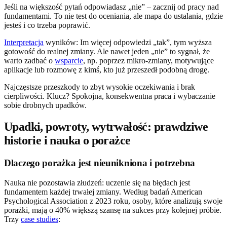
Jeśli na większość pytań odpowiadasz „nie” – zacznij od pracy nad
fundamentami. To nie test do oceniania, ale mapa do ustalania, gdzie
jesteś i co trzeba poprawić.
Interpretacja
wyników: Im więcej odpowiedzi „tak”, tym wyższa
gotowość do realnej zmiany. Ale nawet jeden „nie” to sygnał, że
warto zadbać o
wsparcie
, np. poprzez mikro-zmiany, motywujące
aplikacje lub rozmowę z kimś, kto już przeszedł podobną drogę.
Najczęstsze przeszkody to zbyt wysokie oczekiwania i brak
cierpliwości. Klucz? Spokojna, konsekwentna praca i wybaczanie
sobie drobnych upadków.
Upadki, powroty, wytrwałość: prawdziwe
historie i nauka o porażce
Dlaczego porażka jest nieunikniona i potrzebna
Nauka nie pozostawia złudzeń: uczenie się na błędach jest
fundamentem każdej trwałej zmiany. Według badań American
Psychological Association z 2023 roku, osoby, które analizują swoje
porażki, mają o 40% większą szansę na sukces przy kolejnej próbie.
Trzy
case studies
: