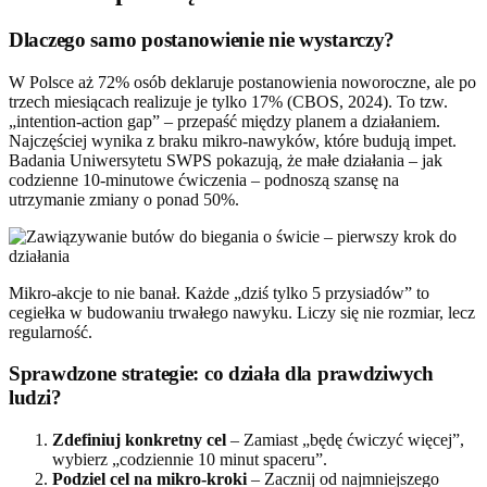
Dlaczego samo postanowienie nie wystarczy?
W Polsce aż 72% osób deklaruje postanowienia noworoczne, ale po
trzech miesiącach realizuje je tylko 17% (CBOS, 2024). To tzw.
„intention-action gap” – przepaść między planem a działaniem.
Najczęściej wynika z braku mikro-nawyków, które budują impet.
Badania Uniwersytetu SWPS pokazują, że małe działania – jak
codzienne 10-minutowe ćwiczenia – podnoszą szansę na
utrzymanie zmiany o ponad 50%.
Mikro-akcje to nie banał. Każde „dziś tylko 5 przysiadów” to
cegiełka w budowaniu trwałego nawyku. Liczy się nie rozmiar, lecz
regularność.
Sprawdzone strategie: co działa dla prawdziwych
ludzi?
Zdefiniuj konkretny cel
– Zamiast „będę ćwiczyć więcej”,
wybierz „codziennie 10 minut spaceru”.
Podziel cel na mikro-kroki
– Zacznij od najmniejszego