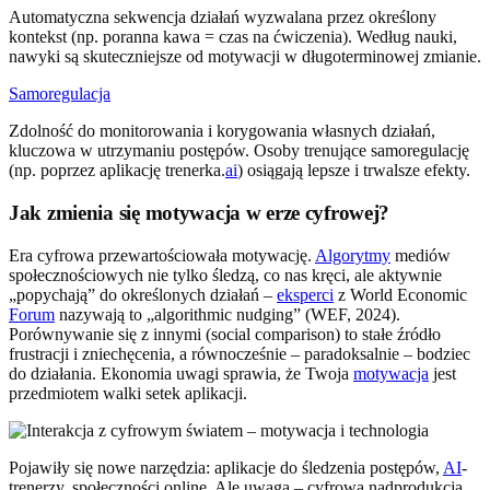
Automatyczna sekwencja działań wyzwalana przez określony
kontekst (np. poranna kawa = czas na ćwiczenia). Według nauki,
nawyki są skuteczniejsze od motywacji w długoterminowej zmianie.
Samoregulacja
Zdolność do monitorowania i korygowania własnych działań,
kluczowa w utrzymaniu postępów. Osoby trenujące samoregulację
(np. poprzez aplikację trenerka.
ai
) osiągają lepsze i trwalsze efekty.
Jak zmienia się motywacja w erze cyfrowej?
Era cyfrowa przewartościowała motywację.
Algorytmy
mediów
społecznościowych nie tylko śledzą, co nas kręci, ale aktywnie
„popychają” do określonych działań –
eksperci
z World Economic
Forum
nazywają to „algorithmic nudging” (WEF, 2024).
Porównywanie się z innymi (social comparison) to stałe źródło
frustracji i zniechęcenia, a równocześnie – paradoksalnie – bodziec
do działania. Ekonomia uwagi sprawia, że Twoja
motywacja
jest
przedmiotem walki setek aplikacji.
Pojawiły się nowe narzędzia: aplikacje do śledzenia postępów,
AI
-
trenerzy, społeczności online. Ale uwaga – cyfrowa nadprodukcja