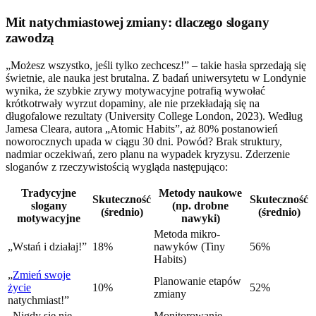
Mit natychmiastowej zmiany: dlaczego slogany
zawodzą
„Możesz wszystko, jeśli tylko zechcesz!” – takie hasła sprzedają się
świetnie, ale nauka jest brutalna. Z badań uniwersytetu w Londynie
wynika, że szybkie zrywy motywacyjne potrafią wywołać
krótkotrwały wyrzut dopaminy, ale nie przekładają się na
długofalowe rezultaty (University College London, 2023). Według
Jamesa Cleara, autora „Atomic Habits”, aż 80% postanowień
noworocznych upada w ciągu 30 dni. Powód? Brak struktury,
nadmiar oczekiwań, zero planu na wypadek kryzysu. Zderzenie
sloganów z rzeczywistością wygląda następująco:
Tradycyjne
Metody naukowe
Skuteczność
Skuteczność
slogany
(np. drobne
(średnio)
(średnio)
motywacyjne
nawyki)
Metoda mikro-
„Wstań i działaj!”
18%
nawyków (Tiny
56%
Habits)
„
Zmień swoje
Planowanie etapów
życie
10%
52%
zmiany
natychmiast!”
„Nigdy się nie
Monitorowanie