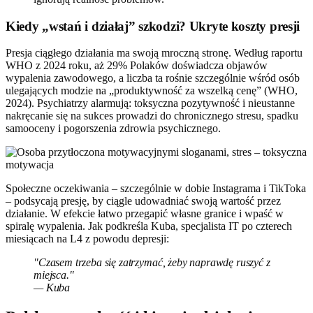
Kiedy „wstań i działaj” szkodzi? Ukryte koszty presji
Presja ciągłego działania ma swoją mroczną stronę. Według raportu
WHO z 2024 roku, aż 29% Polaków doświadcza objawów
wypalenia zawodowego, a liczba ta rośnie szczególnie wśród osób
ulegających modzie na „produktywność za wszelką cenę” (WHO,
2024). Psychiatrzy alarmują: toksyczna pozytywność i nieustanne
nakręcanie się na sukces prowadzi do chronicznego stresu, spadku
samooceny i pogorszenia zdrowia psychicznego.
Społeczne oczekiwania – szczególnie w dobie Instagrama i TikToka
– podsycają presję, by ciągle udowadniać swoją wartość przez
działanie. W efekcie łatwo przegapić własne granice i wpaść w
spiralę wypalenia. Jak podkreśla Kuba, specjalista IT po czterech
miesiącach na L4 z powodu depresji:
"Czasem trzeba się zatrzymać, żeby naprawdę ruszyć z
miejsca."
— Kuba