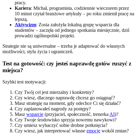
pracy.
Kariera
: Michał, programista, codziennie wieczorem przez
10 minut czytał branżowe artykuły – po roku zmienił pracę na
lepszą.
Aktywizm
: Zosia założyła lokalną grupę wsparcia dla
studentów – zaczęła od jednego spotkania miesięcznie, dziś
prowadzi ogólnopolski projekt.
Strategie nie są uniwersalne – trzeba je adaptować do własnych
możliwości, stylu życia i ograniczeń.
Test na gotowość: czy jesteś naprawdę gotów ruszyć z
miejsca?
Szybki test motywacji:
Czy Twój cel jest mierzalny i konkretny?
Czy wiesz, dlaczego naprawdę chcesz go osiągnąć?
Masz strategię na moment, gdy odechce Ci się działać?
Czy zaplanowałeś nagrody za postępy?
Masz
wsparcie
(przyjaciel, społeczność, trenerka
AI
)?
Czy Twoje środowisko sprzyja nowemu nawykowi?
Czy umiesz wybaczyć sobie drobne potknięcia?
Czy wiesz, jak interpretować własne
emocje
wokół zmian?