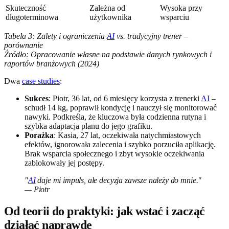
Skuteczność
Zależna od
Wysoka przy
długoterminowa
użytkownika
wsparciu
Tabela 3: Zalety i ograniczenia
AI
vs. tradycyjny trener –
porównanie
Źródło: Opracowanie własne na podstawie danych rynkowych i
raportów branżowych (2024)
Dwa
case studies
:
Sukces
: Piotr, 36 lat, od 6 miesięcy korzysta z trenerki
AI
–
schudł 14 kg, poprawił kondycję i nauczył się monitorować
nawyki. Podkreśla, że kluczowa była codzienna rutyna i
szybka adaptacja planu do jego grafiku.
Porażka
: Kasia, 27 lat, oczekiwała natychmiastowych
efektów, ignorowała zalecenia i szybko porzuciła aplikację.
Brak wsparcia społecznego i zbyt wysokie oczekiwania
zablokowały jej postępy.
"
AI
daje mi impuls, ale decyzja zawsze należy do mnie."
— Piotr
Od teorii do praktyki: jak wstać i zacząć
działać naprawdę