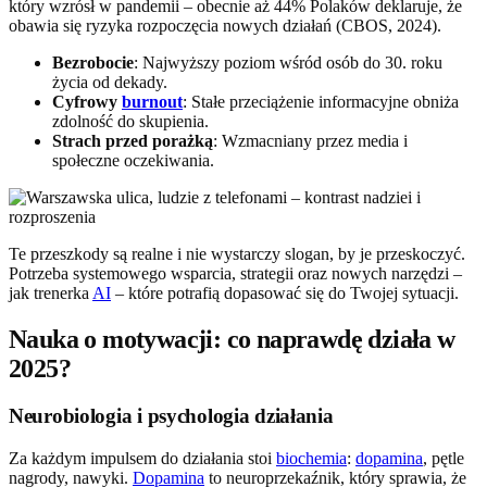
który wzrósł w pandemii – obecnie aż 44% Polaków deklaruje, że
obawia się ryzyka rozpoczęcia nowych działań (CBOS, 2024).
Bezrobocie
: Najwyższy poziom wśród osób do 30. roku
życia od dekady.
Cyfrowy
burnout
: Stałe przeciążenie informacyjne obniża
zdolność do skupienia.
Strach przed porażką
: Wzmacniany przez media i
społeczne oczekiwania.
Te przeszkody są realne i nie wystarczy slogan, by je przeskoczyć.
Potrzeba systemowego wsparcia, strategii oraz nowych narzędzi –
jak trenerka
AI
– które potrafią dopasować się do Twojej sytuacji.
Nauka o motywacji: co naprawdę działa w
2025?
Neurobiologia i psychologia działania
Za każdym impulsem do działania stoi
biochemia
:
dopamina
, pętle
nagrody, nawyki.
Dopamina
to neuroprzekaźnik, który sprawia, że