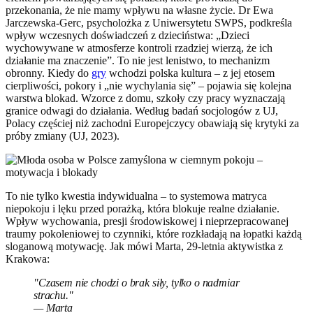
przekonania, że nie mamy wpływu na własne życie. Dr Ewa
Jarczewska-Gerc, psycholożka z Uniwersytetu SWPS, podkreśla
wpływ wczesnych doświadczeń z dzieciństwa: „Dzieci
wychowywane w atmosferze kontroli rzadziej wierzą, że ich
działanie ma znaczenie”. To nie jest lenistwo, to mechanizm
obronny. Kiedy do
gry
wchodzi polska kultura – z jej etosem
cierpliwości, pokory i „nie wychylania się” – pojawia się kolejna
warstwa blokad. Wzorce z domu, szkoły czy pracy wyznaczają
granice odwagi do działania. Według badań socjologów z UJ,
Polacy częściej niż zachodni Europejczycy obawiają się krytyki za
próby zmiany (UJ, 2023).
To nie tylko kwestia indywidualna – to systemowa matryca
niepokoju i lęku przed porażką, która blokuje realne działanie.
Wpływ wychowania, presji środowiskowej i nieprzepracowanej
traumy pokoleniowej to czynniki, które rozkładają na łopatki każdą
sloganową motywację. Jak mówi Marta, 29-letnia aktywistka z
Krakowa:
"Czasem nie chodzi o brak siły, tylko o nadmiar
strachu."
— Marta