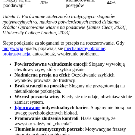
20%
44%
poddawaj!”
postępów
Tabela 1: Porównanie skuteczności tradycyjnych sloganów
motywacyjnych vs. naukowo potwierdzonych metod działania
Źródło: Opracowanie własne na podstawie [James Clear, 2023],
[University College London, 2023]
Ślepe podążanie za sloganami to przepis na rozczarowanie. Gdy
motywacja
opada, pojawiają się
mechanizmy obronne
:
prokrastynacja
, autosabotaż, wypieranie problemu.
Powierzchowne wzbudzenie emocji
: Slogany wywołują
chwilowy zryw, który szybko gaśnie.
Nadmierna presja na efekt
: Oczekiwanie szybkich
wyników prowadzi do frustracji.
Brak strategii na porażkę
: Slogany nie przygotowują na
nieuniknione potknięcia.
Wzrost poczucia winy
: Kiedy się nie udaje, obwiniasz siebie
zamiast system.
Ignorowanie
indywidualnych barier
: Slogany nie biorą pod
uwagę psychologicznych blokad.
Promowanie złudzenia kontroli
: Hasła sugerują, że
wszystko zależy od „chcenia”.
Tłumienie autentycznych potrzeb
: Motywacyjne frazesy
ignorują realność problemów.