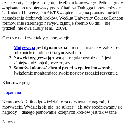
czujesz satysfakcję z postępu, nie efektu końcowego. Pętle nagrody
– opisane po raz pierwszy przez Charlesa Duhigga i potwierdzone
badaniami Uniwersytetu SWPS – opierają się na powtarzalności i
nagradzaniu drobnych kroków. Według University College London,
formowanie stabilnego nawyku zajmuje średnio 66 dni – nie
tydzień, nie dwa (Lally et al., 2009).
Oto trzy naukowe fakty o motywacji:
Motywacja
jest dynamiczna
– rośnie i maleje w zależności
od kontekstu, nie jest stałym zasobem.
Nawyki wygrywają z wolą
– regularność działań jest
silniejsza niż pojedyncze zrywy.
Samoświadomość chroni przed wypaleniem
– osoby
świadomie monitorujące swoje postępy rzadziej rezygnują.
Kluczowe pojęcia:
Dopamina
Neuroprzekaźnik odpowiedzialny za odczuwanie nagrody i
motywację. Wydziela się nie „za sukces”, ale gdy spodziewamy się
nagrody – dlatego planowanie kolejnych kroków jest tak ważne.
Nawyk