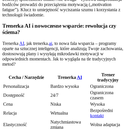
bodźców prowadzi do przeciążenia motywacją („motivation
fatigue”). Klucz to umiejętność wyciszania szumu i korzystania z
technologii świadomie.
Trenerka AI i nowoczesne wsparcie: rewolucja czy
ściema?
Trenerka
AI
, jak trenerka.
ai
, to nowa fala wsparcia – programy
oparte na sztucznej inteligencji, które analizują Twoje zachowania,
dostosowują plany i wysyłają mikrodawki motywacji w
odpowiednich momentach. Jak to wygląda na tle tradycyjnych
metod?
Trener
Cecha / Narzędzie
Trenerka
AI
tradycyjny
Personalizacja
Bardzo wysoka
Ograniczona
Ograniczona
Dostępność
24/7
czasem
Cena
Niska
Wysoka
Bezpośredni
Relacja
Wirtualna
kontakt
Natychmiastowa
Elastyczność
Wolna adaptacja
zmiana