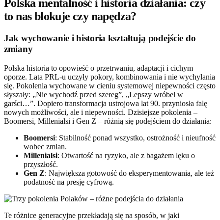
Polska mentalność i historia działania: czy
to nas blokuje czy napędza?
Jak wychowanie i historia kształtują podejście do
zmiany
Polska historia to opowieść o przetrwaniu, adaptacji i cichym
oporze. Lata PRL-u uczyły pokory, kombinowania i nie wychylania
się. Pokolenia wychowane w cieniu systemowej niepewności często
słyszały: „Nie wychodź przed szereg”, „Lepszy wróbel w
garści…”. Dopiero transformacja ustrojowa lat 90. przyniosła falę
nowych możliwości, ale i niepewności. Dzisiejsze pokolenia –
Boomersi, Millenialsi i Gen Z – różnią się podejściem do działania:
Boomersi
: Stabilność ponad wszystko, ostrożność i nieufność
wobec zmian.
Millenialsi
: Otwartość na ryzyko, ale z bagażem lęku o
przyszłość.
Gen Z
: Największa gotowość do eksperymentowania, ale też
podatność na presję cyfrową.
Te różnice generacyjne przekładają się na sposób, w jaki