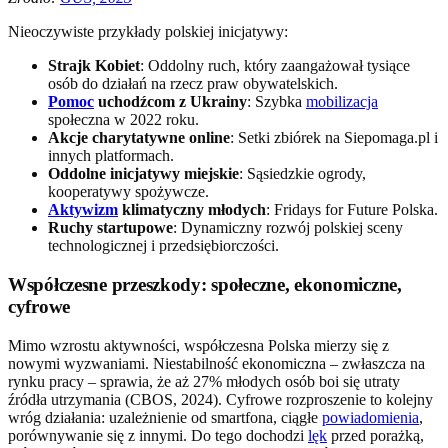
Nieoczywiste przykłady polskiej inicjatywy:
Strajk Kobiet
: Oddolny ruch, który zaangażował tysiące
osób do działań na rzecz praw obywatelskich.
Pomoc
uchodźcom z Ukrainy
: Szybka
mobilizacja
społeczna w 2022 roku.
Akcje charytatywne online
: Setki zbiórek na Siepomaga.pl i
innych platformach.
Oddolne inicjatywy miejskie
: Sąsiedzkie ogrody,
kooperatywy spożywcze.
Aktywizm
klimatyczny młodych
: Fridays for Future Polska.
Ruchy startupowe
: Dynamiczny rozwój polskiej sceny
technologicznej i przedsiębiorczości.
Współczesne przeszkody: społeczne, ekonomiczne,
cyfrowe
Mimo wzrostu aktywności, współczesna Polska mierzy się z
nowymi wyzwaniami. Niestabilność ekonomiczna – zwłaszcza na
rynku pracy – sprawia, że aż 27% młodych osób boi się utraty
źródła utrzymania (CBOS, 2024). Cyfrowe rozproszenie to kolejny
wróg działania: uzależnienie od smartfona, ciągłe
powiadomienia
,
porównywanie się z innymi. Do tego dochodzi
lęk
przed porażką,