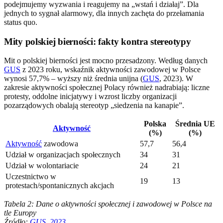
podejmujemy wyzwania i reagujemy na „wstań i działaj”. Dla
jednych to sygnał alarmowy, dla innych zachęta do przełamania
status quo.
Mity polskiej bierności: fakty kontra stereotypy
Mit o polskiej bierności jest mocno przesadzony. Według danych
GUS
z 2023 roku, wskaźnik aktywności zawodowej w Polsce
wynosi 57,7% – wyższy niż średnia unijna (
GUS
, 2023). W
zakresie aktywności społecznej Polacy również nadrabiają: liczne
protesty, oddolne inicjatywy i wzrost liczby organizacji
pozarządowych obalają stereotyp „siedzenia na kanapie”.
Polska
Średnia UE
Aktywność
(%)
(%)
Aktywność
zawodowa
57,7
56,4
Udział w organizacjach społecznych
34
31
Udział w wolontariacie
24
21
Uczestnictwo w
19
13
protestach/spontanicznych akcjach
Tabela 2: Dane o aktywności społecznej i zawodowej w Polsce na
tle Europy
Źródło:
GUS, 2023