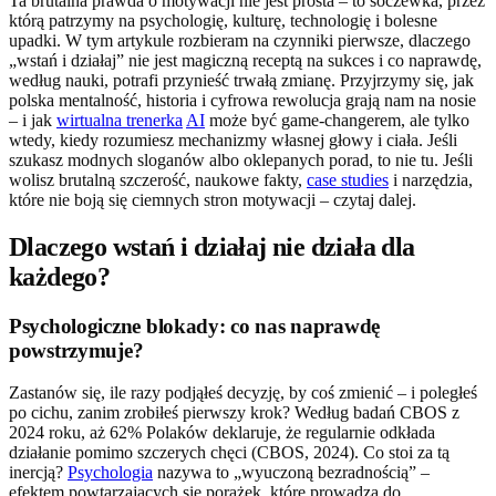
Ta brutalna prawda o motywacji nie jest prosta – to soczewka, przez
którą patrzymy na psychologię, kulturę, technologię i bolesne
upadki. W tym artykule rozbieram na czynniki pierwsze, dlaczego
„wstań i działaj” nie jest magiczną receptą na sukces i co naprawdę,
według nauki, potrafi przynieść trwałą zmianę. Przyjrzymy się, jak
polska mentalność, historia i cyfrowa rewolucja grają nam na nosie
– i jak
wirtualna trenerka
AI
może być game-changerem, ale tylko
wtedy, kiedy rozumiesz mechanizmy własnej głowy i ciała. Jeśli
szukasz modnych sloganów albo oklepanych porad, to nie tu. Jeśli
wolisz brutalną szczerość, naukowe fakty,
case studies
i narzędzia,
które nie boją się ciemnych stron motywacji – czytaj dalej.
Dlaczego wstań i działaj nie działa dla
każdego?
Psychologiczne blokady: co nas naprawdę
powstrzymuje?
Zastanów się, ile razy podjąłeś decyzję, by coś zmienić – i poległeś
po cichu, zanim zrobiłeś pierwszy krok? Według badań CBOS z
2024 roku, aż 62% Polaków deklaruje, że regularnie odkłada
działanie pomimo szczerych chęci (CBOS, 2024). Co stoi za tą
inercją?
Psychologia
nazywa to „wyuczoną bezradnością” –
efektem powtarzających się porażek, które prowadzą do