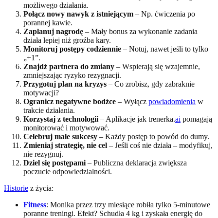
możliwego działania.
Połącz nowy nawyk z istniejącym
– Np. ćwiczenia po
porannej kawie.
Zaplanuj nagrodę
– Mały bonus za wykonanie zadania
działa lepiej niż groźba kary.
Monitoruj postępy codziennie
– Notuj, nawet jeśli to tylko
„+1”.
Znajdź partnera do zmiany
– Wspierają się wzajemnie,
zmniejszając ryzyko rezygnacji.
Przygotuj plan na kryzys
– Co zrobisz, gdy zabraknie
motywacji?
Ogranicz negatywne bodźce
– Wyłącz
powiadomienia
w
trakcie działania.
Korzystaj z technologii
– Aplikacje jak trenerka.
ai
pomagają
monitorować i motywować.
Celebruj małe sukcesy
– Każdy postęp to powód do dumy.
Zmieniaj strategię, nie cel
– Jeśli coś nie działa – modyfikuj,
nie rezygnuj.
Dziel się postępami
– Publiczna deklaracja zwiększa
poczucie odpowiedzialności.
Historie
z życia:
Fitness
: Monika przez trzy miesiące robiła tylko 5-minutowe
poranne treningi. Efekt? Schudła 4 kg i zyskała energię do