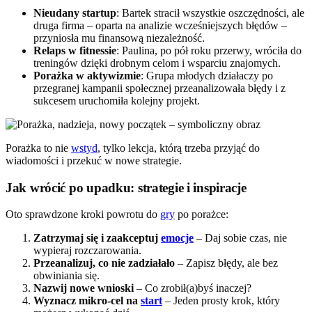
Nieudany startup
: Bartek stracił wszystkie oszczędności, ale
druga firma – oparta na analizie wcześniejszych błędów –
przyniosła mu finansową niezależność.
Relaps w fitnessie
: Paulina, po pół roku przerwy, wróciła do
treningów dzięki drobnym celom i wsparciu znajomych.
Porażka w aktywizmie
: Grupa młodych działaczy po
przegranej kampanii społecznej przeanalizowała błędy i z
sukcesem uruchomiła kolejny projekt.
Porażka to nie
wstyd
, tylko lekcja, którą trzeba przyjąć do
wiadomości i przekuć w nowe strategie.
Jak wrócić po upadku: strategie i inspiracje
Oto sprawdzone kroki powrotu do
gry
po porażce:
Zatrzymaj się i zaakceptuj
emocje
– Daj sobie czas, nie
wypieraj rozczarowania.
Przeanalizuj, co nie zadziałało
– Zapisz błędy, ale bez
obwiniania się.
Nazwij nowe wnioski
– Co zrobił(a)byś inaczej?
Wyznacz mikro-cel na
start
– Jeden prosty krok, który