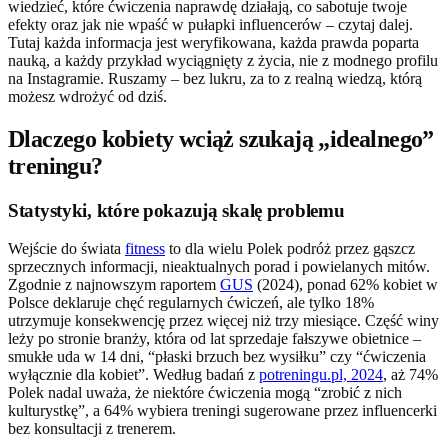
wiedzieć, które ćwiczenia naprawdę działają, co sabotuje twoje
efekty oraz jak nie wpaść w pułapki influencerów – czytaj dalej.
Tutaj każda informacja jest weryfikowana, każda prawda poparta
nauką, a każdy przykład wyciągnięty z życia, nie z modnego profilu
na Instagramie. Ruszamy – bez lukru, za to z realną wiedzą, którą
możesz wdrożyć od dziś.
Dlaczego kobiety wciąż szukają „idealnego”
treningu?
Statystyki, które pokazują skalę problemu
Wejście do świata
fitness
to dla wielu Polek podróż przez gąszcz
sprzecznych informacji, nieaktualnych porad i powielanych mitów.
Zgodnie z najnowszym raportem
GUS
(2024), ponad 62% kobiet w
Polsce deklaruje chęć regularnych ćwiczeń, ale tylko 18%
utrzymuje konsekwencję przez więcej niż trzy miesiące. Część winy
leży po stronie branży, która od lat sprzedaje fałszywe obietnice –
smukłe uda w 14 dni, “płaski brzuch bez wysiłku” czy “ćwiczenia
wyłącznie dla kobiet”. Według badań z
potreningu.pl, 2024
, aż 74%
Polek nadal uważa, że niektóre ćwiczenia mogą “zrobić z nich
kulturystkę”, a 64% wybiera treningi sugerowane przez influencerki
bez konsultacji z trenerem.