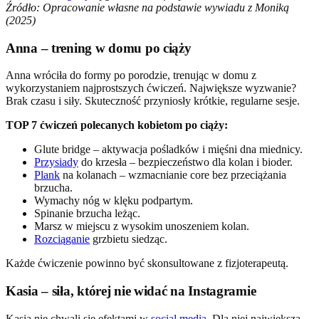
Źródło: Opracowanie własne na podstawie wywiadu z Moniką
(2025)
Anna – trening w domu po ciąży
Anna wróciła do formy po porodzie, trenując w domu z
wykorzystaniem najprostszych ćwiczeń. Największe wyzwanie?
Brak czasu i siły. Skuteczność przyniosły krótkie, regularne sesje.
TOP 7 ćwiczeń polecanych kobietom po ciąży:
Glute bridge – aktywacja pośladków i mięśni dna miednicy.
Przysiady
do krzesła – bezpieczeństwo dla kolan i bioder.
Plank
na kolanach – wzmacnianie core bez przeciążania
brzucha.
Wymachy nóg w klęku podpartym.
Spinanie brzucha leżąc.
Marsz w miejscu z wysokim unoszeniem kolan.
Rozciąganie
grzbietu siedząc.
Każde ćwiczenie powinno być skonsultowane z fizjoterapeutą.
Kasia – siła, której nie widać na Instagramie
Kasia nie chwali się efektami w
social media
. Dla niej największą