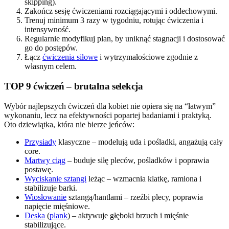
skipping).
Zakończ sesję ćwiczeniami rozciągającymi i oddechowymi.
Trenuj minimum 3 razy w tygodniu, rotując ćwiczenia i
intensywność.
Regularnie modyfikuj plan, by uniknąć stagnacji i dostosować
go do postępów.
Łącz
ćwiczenia siłowe
i wytrzymałościowe zgodnie z
własnym celem.
TOP 9 ćwiczeń – brutalna selekcja
Wybór najlepszych ćwiczeń dla kobiet nie opiera się na “łatwym”
wykonaniu, lecz na efektywności popartej badaniami i praktyką.
Oto dziewiątka, która nie bierze jeńców:
Przysiady
klasyczne – modelują uda i pośladki, angażują cały
core.
Martwy ciąg
– buduje siłę pleców, pośladków i poprawia
postawę.
Wyciskanie sztangi
leżąc – wzmacnia klatkę, ramiona i
stabilizuje barki.
Wiosłowanie
sztangą/hantlami – rzeźbi plecy, poprawia
napięcie mięśniowe.
Deska
(
plank
) – aktywuje głęboki brzuch i mięśnie
stabilizujące.