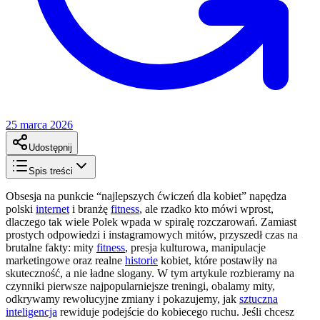
25 marca 2026
Udostępnij
Spis treści
Obsesja na punkcie “najlepszych ćwiczeń dla kobiet” napędza
polski
internet
i branżę
fitness
, ale rzadko kto mówi wprost,
dlaczego tak wiele Polek wpada w spiralę rozczarowań. Zamiast
prostych odpowiedzi i instagramowych mitów, przyszedł czas na
brutalne fakty: mity
fitness
, presja kulturowa, manipulacje
marketingowe oraz realne
historie
kobiet, które postawiły na
skuteczność, a nie ładne slogany. W tym artykule rozbieramy na
czynniki pierwsze najpopularniejsze treningi, obalamy mity,
odkrywamy rewolucyjne zmiany i pokazujemy, jak
sztuczna
inteligencja
rewiduje podejście do kobiecego ruchu. Jeśli chcesz