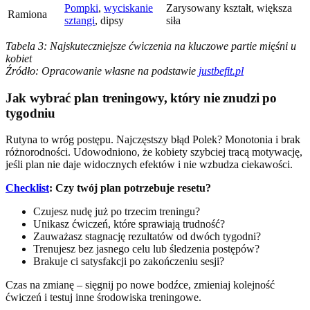
Pompki
,
wyciskanie
Zarysowany kształt, większa
Ramiona
sztangi
, dipsy
siła
Tabela 3: Najskuteczniejsze ćwiczenia na kluczowe partie mięśni u
kobiet
Źródło: Opracowanie własne na podstawie
justbefit.pl
Jak wybrać plan treningowy, który nie znudzi po
tygodniu
Rutyna to wróg postępu. Najczęstszy błąd Polek? Monotonia i brak
różnorodności. Udowodniono, że kobiety szybciej tracą motywację,
jeśli plan nie daje widocznych efektów i nie wzbudza ciekawości.
Checklist
: Czy twój plan potrzebuje resetu?
Czujesz nudę już po trzecim treningu?
Unikasz ćwiczeń, które sprawiają trudność?
Zauważasz stagnację rezultatów od dwóch tygodni?
Trenujesz bez jasnego celu lub śledzenia postępów?
Brakuje ci satysfakcji po zakończeniu sesji?
Czas na zmianę – sięgnij po nowe bodźce, zmieniaj kolejność
ćwiczeń i testuj inne środowiska treningowe.