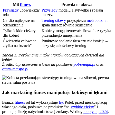
Mit
fitness
Prawda naukowa
Przysiady
„powiększą”
Przysiady
modelują sylwetkę i spalają
uda
tłuszcz
Cardio najlepsze na
Trening siłowy
przyspiesza
metabolizm
i
odchudzanie
spala tłuszcz równie skutecznie
Tylko lekkie ciężary
Kobiety mogą trenować siłowo bez ryzyka
dla kobiet
przesadnego umięśnienia
Ćwiczenia celowane
Punktowe spalanie tłuszczu nie istnieje –
„tylko na brzuch”
liczy się całościowy trening
Tabela 1: Porównanie mitów i faktów dotyczących ćwiczeń dla
kobiet
Źródło: Opracowanie własne na podstawie
potreningu.pl
oraz
centrumrespo.pl
Jak marketing fitness manipuluje kobiecymi lękami
Branża
fitness
od lat wykorzystuje
lęk
Polek przed nieakceptacją
własnego ciała, podsuwając produkty “na
szybkie efekty
” i
promując iluzję natychmiastowej zmiany. Według
looply.pl, 2024
,