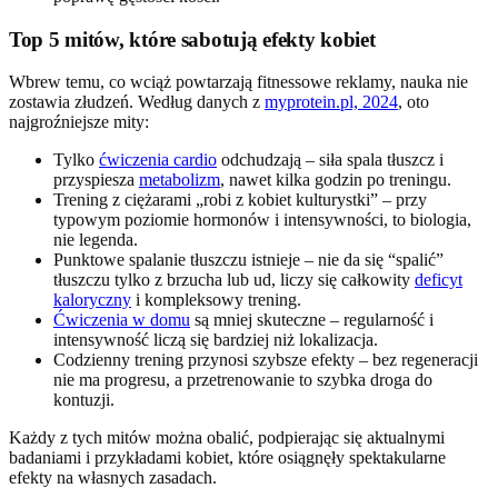
Top 5 mitów, które sabotują efekty kobiet
Wbrew temu, co wciąż powtarzają fitnessowe reklamy, nauka nie
zostawia złudzeń. Według danych z
myprotein.pl, 2024
, oto
najgroźniejsze mity:
Tylko
ćwiczenia cardio
odchudzają – siła spala tłuszcz i
przyspiesza
metabolizm
, nawet kilka godzin po treningu.
Trening z ciężarami „robi z kobiet kulturystki” – przy
typowym poziomie hormonów i intensywności, to biologia,
nie legenda.
Punktowe spalanie tłuszczu istnieje – nie da się “spalić”
tłuszczu tylko z brzucha lub ud, liczy się całkowity
deficyt
kaloryczny
i kompleksowy trening.
Ćwiczenia w domu
są mniej skuteczne – regularność i
intensywność liczą się bardziej niż lokalizacja.
Codzienny trening przynosi szybsze efekty – bez regeneracji
nie ma progresu, a przetrenowanie to szybka droga do
kontuzji.
Każdy z tych mitów można obalić, podpierając się aktualnymi
badaniami i przykładami kobiet, które osiągnęły spektakularne
efekty na własnych zasadach.