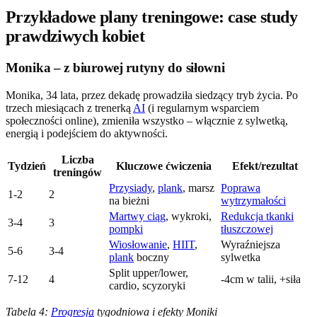
Przykładowe plany treningowe: case study
prawdziwych kobiet
Monika – z biurowej rutyny do siłowni
Monika, 34 lata, przez dekadę prowadziła siedzący tryb życia. Po
trzech miesiącach z trenerką
AI
(i regularnym wsparciem
społeczności online), zmieniła wszystko – włącznie z sylwetką,
energią i podejściem do aktywności.
Liczba
Tydzień
Kluczowe ćwiczenia
Efekt/rezultat
treningów
Przysiady
,
plank
, marsz
Poprawa
1-2
2
na bieżni
wytrzymałości
Martwy ciąg
, wykroki,
Redukcja tkanki
3-4
3
pompki
tłuszczowej
Wiosłowanie
,
HIIT
,
Wyraźniejsza
5-6
3-4
plank
boczny
sylwetka
Split upper/lower,
7-12
4
-4cm w talii, +siła
cardio, scyzoryki
Tabela 4:
Progresja
tygodniowa i efekty Moniki