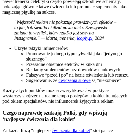
nawet trenerki-celebrytki często powielają szkodliwe schematy,
pokazując głównie łatwe ćwiczenia lub promując suplementy jako
magiczną pigułkę na sukces.
"Większość reklam nie pokazuje prawdziwych efektów –
to filtr, trik światła i kilkudniowa dieta. Rzeczywista
zmiana to wysiłek, który rzadko jest sexy na
Instagramie." — Marta, trenerka,
looply.pl
, 2024
Ukryte taktyki influencerów:
Promowanie jednego typu sylwetki jako “jedynego
słusznego”
Przesadne obietnice efektów w kilka dni
Reklamy suplementów bez dowodów naukowych
Fałszywe “przed i po” na bazie oświetlenia lub retuszu
Sugerowanie, że
ćwiczenia siłowe
są “niekobiece”
Każdy z tych punktów można zweryfikować w praktyce –
wystarczy spojrzeć na realne tempo postępów u kobiet trenujących
pod okiem specjalistów, nie influencerek żyjących z reklam.
Czego naprawdę szukają Polki, gdy wpisują
‘najlepsze ćwiczenia dla kobiet’
Za każdą frazą “najlepsze
ćwiczenia dla kobiet
” stoi palące