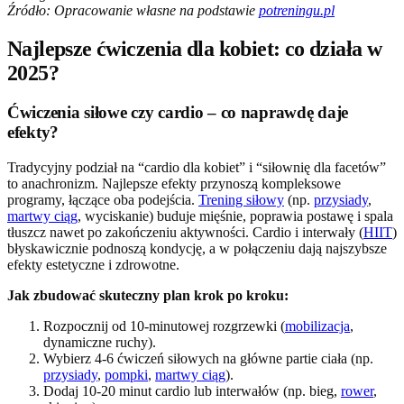
Źródło: Opracowanie własne na podstawie
potreningu.pl
Najlepsze ćwiczenia dla kobiet: co działa w
2025?
Ćwiczenia siłowe czy cardio – co naprawdę daje
efekty?
Tradycyjny podział na “cardio dla kobiet” i “siłownię dla facetów”
to anachronizm. Najlepsze efekty przynoszą kompleksowe
programy, łączące oba podejścia.
Trening siłowy
(np.
przysiady
,
martwy ciąg
, wyciskanie) buduje mięśnie, poprawia postawę i spala
tłuszcz nawet po zakończeniu aktywności. Cardio i interwały (
HIIT
)
błyskawicznie podnoszą kondycję, a w połączeniu dają najszybsze
efekty estetyczne i zdrowotne.
Jak zbudować skuteczny plan krok po kroku:
Rozpocznij od 10-minutowej rozgrzewki (
mobilizacja
,
dynamiczne ruchy).
Wybierz 4-6 ćwiczeń siłowych na główne partie ciała (np.
przysiady
,
pompki
,
martwy ciąg
).
Dodaj 10-20 minut cardio lub interwałów (np. bieg,
rower
,