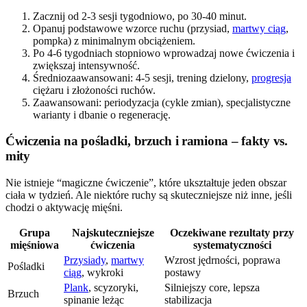
Zacznij od 2-3 sesji tygodniowo, po 30-40 minut.
Opanuj podstawowe wzorce ruchu (przysiad,
martwy ciąg
,
pompka) z minimalnym obciążeniem.
Po 4-6 tygodniach stopniowo wprowadzaj nowe ćwiczenia i
zwiększaj intensywność.
Średniozaawansowani: 4-5 sesji, trening dzielony,
progresja
ciężaru i złożoności ruchów.
Zaawansowani: periodyzacja (cykle zmian), specjalistyczne
warianty i dbanie o regenerację.
Ćwiczenia na pośladki, brzuch i ramiona – fakty vs.
mity
Nie istnieje “magiczne ćwiczenie”, które ukształtuje jeden obszar
ciała w tydzień. Ale niektóre ruchy są skuteczniejsze niż inne, jeśli
chodzi o aktywację mięśni.
Grupa
Najskuteczniejsze
Oczekiwane rezultaty przy
mięśniowa
ćwiczenia
systematyczności
Przysiady
,
martwy
Wzrost jędrności, poprawa
Pośladki
ciąg
, wykroki
postawy
Plank
, scyzoryki,
Silniejszy core, lepsza
Brzuch
spinanie leżąc
stabilizacja