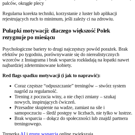
Regularna korekta techniki, korzystanie z luster lub aplikacji
rejestrujących ruch to minimum, jeśli zależy ci na zdrowiu.
Pułapki motywacji: dlaczego większość Polek
rezygnuje po miesiącu
Psychologiczne bariery to drugi najczęstszy powód porażek. Brak
efektów po tygodniu, porównywanie się do nierealistycznych
wzorców z Instagrama i brak wsparcia rozkładają na łopatki nawet
najbardziej zdeterminowane kobiety.
Red flags spadku motywacji (i jak to naprawić):
Coraz częstsze “odpuszczanie” treningów – stwórz system
nagród za regularność.
Trening z poczucia winy, a nie chęci zmiany – szukaj
nowych, inspirujących ćwiczeń.
Przesadne skupienie na wadze, zamiast na sile i
samopoczuciu – śledź postępy w liczbach, nie tylko w lustrze.
Brak wsparcia – dołącz do społeczności lub znajdź partnera
treningowego.
Trenerka
AI
i
grupy wsparcia
online zwiększają