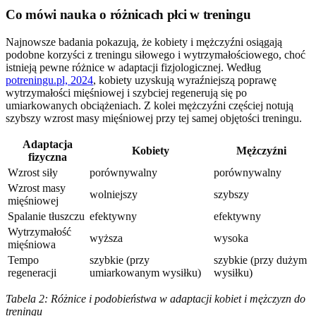
Co mówi nauka o różnicach płci w treningu
Najnowsze badania pokazują, że kobiety i mężczyźni osiągają
podobne korzyści z treningu siłowego i wytrzymałościowego, choć
istnieją pewne różnice w adaptacji fizjologicznej. Według
potreningu.pl, 2024
, kobiety uzyskują wyraźniejszą poprawę
wytrzymałości mięśniowej i szybciej regenerują się po
umiarkowanych obciążeniach. Z kolei mężczyźni częściej notują
szybszy wzrost masy mięśniowej przy tej samej objętości treningu.
Adaptacja
Kobiety
Mężczyźni
fizyczna
Wzrost siły
porównywalny
porównywalny
Wzrost masy
wolniejszy
szybszy
mięśniowej
Spalanie tłuszczu
efektywny
efektywny
Wytrzymałość
wyższa
wysoka
mięśniowa
Tempo
szybkie (przy
szybkie (przy dużym
regeneracji
umiarkowanym wysiłku)
wysiłku)
Tabela 2: Różnice i podobieństwa w adaptacji kobiet i mężczyzn do
treningu