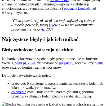
zmianą po wdrożeniu planu treningowego była stabilizacja
emocjonalna, wytrzymałość psychiczna i
poczucie kontroli
nad
własnym życiem.
"Ciało zmienia się, ale to głowa czuje największą różnicę
– spokój, pewność, mniej
lęk
ów." — Kasia, uczestniczka
programu Trenerka
AI
, 2024
Najczęstsze błędy i jak ich unikać
Błędy techniczne, które rujnują efekty
Najbardziej kosztowne są nie błędy programowe, ale techniczne.
Według
polki.pl, 2024
, źle wykonane
przysiady
, wykroki czy
plank
prowadzą do kontuzji zamiast postępów.
Definicje najważniejszych pojęć:
przeprost: Nadmierne wyprostowanie stawu, często kolan lub
łokci, prowadzące do urazów.
osłabienie
core: Brak kontroli nad mięśniami głębokimi
brzucha, skutkujący bólem pleców i słabą stabilizacją.