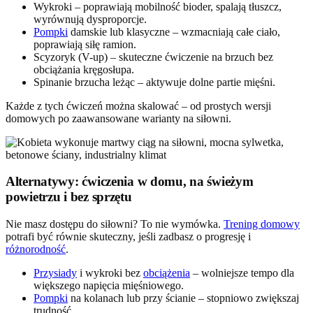
Wykroki – poprawiają mobilność bioder, spalają tłuszcz,
wyrównują dysproporcje.
Pompki
damskie lub klasyczne – wzmacniają całe ciało,
poprawiają siłę ramion.
Scyzoryk (V-up) – skuteczne ćwiczenie na brzuch bez
obciążania kręgosłupa.
Spinanie brzucha leżąc – aktywuje dolne partie mięśni.
Każde z tych ćwiczeń można skalować – od prostych wersji
domowych po zaawansowane warianty na siłowni.
Alternatywy: ćwiczenia w domu, na świeżym
powietrzu i bez sprzętu
Nie masz dostępu do siłowni? To nie wymówka.
Trening domowy
potrafi być równie skuteczny, jeśli zadbasz o progresję i
różnorodność
.
Przysiady
i wykroki bez
obciążenia
– wolniejsze tempo dla
większego napięcia mięśniowego.
Pompki
na kolanach lub przy ścianie – stopniowo zwiększaj
trudność.