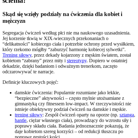
ściema?
Skąd się wzięły podziały na ćwiczenia dla kobiet i
mężczyzn
Segregacja ćwiczeń według płci nie ma naukowego uzasadnienia.
Jej korzenie tkwią w XIX-wiecznych przekonaniach o
“delikatności” kobiecego ciała i potrzebie ochrony przed wysiłkiem,
który rzekomo mógłby “zaburzyć harmonię kobiecej sylwetki”.
Trening siłowy
, przez dekady kojarzony z męskim światem, został
kobietom “zabrany” przez mity i
stereotypy
. Dopiero w ostatniej
dekadzie, dzięki badaniom i odważnym trenerkom, zaczęto
odczarowywać te narracje.
Definicje kluczowych pojęć:
damskie ćwiczenia: Popularnie rozumiane jako lekkie,
“bezpieczne” aktywności – często mylnie utożsamiane z
gimnastyką czy fitnessem low-impact. W rzeczywistości nie
istnieje obiektywny podział ćwiczeń na damskie i męskie.
trening siłowy
: Zespół ćwiczeń oparty na oporze (np.
sztanga
,
hantle
, ciężar własnego ciała), prowadzący do wzrostu siły i
poprawy składu ciała. Badania jednoznacznie pokazują, że
daje kobietom szereg korzyści – od redukcji tłuszczu po
poprawę gęstości kości.