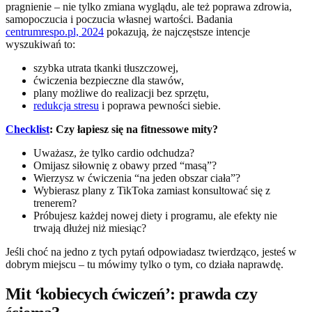
pragnienie – nie tylko zmiana wyglądu, ale też poprawa zdrowia,
samopoczucia i poczucia własnej wartości. Badania
centrumrespo.pl, 2024
pokazują, że najczęstsze intencje
wyszukiwań to:
szybka utrata tkanki tłuszczowej,
ćwiczenia bezpieczne dla stawów,
plany możliwe do realizacji bez sprzętu,
redukcja stresu
i poprawa pewności siebie.
Checklist
: Czy łapiesz się na fitnessowe mity?
Uważasz, że tylko cardio odchudza?
Omijasz siłownię z obawy przed “masą”?
Wierzysz w ćwiczenia “na jeden obszar ciała”?
Wybierasz plany z TikToka zamiast konsultować się z
trenerem?
Próbujesz każdej nowej diety i programu, ale efekty nie
trwają dłużej niż miesiąc?
Jeśli choć na jedno z tych pytań odpowiadasz twierdząco, jesteś w
dobrym miejscu – tu mówimy tylko o tym, co działa naprawdę.
Mit ‘kobiecych ćwiczeń’: prawda czy