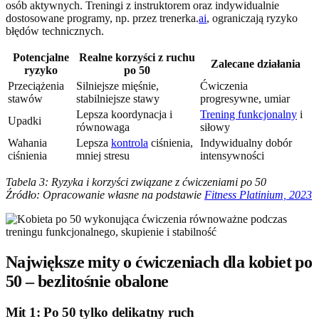
osób aktywnych. Treningi z instruktorem oraz indywidualnie
dostosowane programy, np. przez trenerka.
ai
, ograniczają ryzyko
błędów technicznych.
Potencjalne
Realne korzyści z ruchu
Zalecane działania
ryzyko
po 50
Przeciążenia
Silniejsze mięśnie,
Ćwiczenia
stawów
stabilniejsze stawy
progresywne, umiar
Lepsza koordynacja i
Trening funkcjonalny
i
Upadki
równowaga
siłowy
Wahania
Lepsza
kontrola
ciśnienia,
Indywidualny dobór
ciśnienia
mniej stresu
intensywności
Tabela 3: Ryzyka i korzyści związane z ćwiczeniami po 50
Źródło: Opracowanie własne na podstawie
Fitness Platinium, 2023
Największe mity o ćwiczeniach dla kobiet po
50 – bezlitośnie obalone
Mit 1: Po 50 tylko delikatny ruch