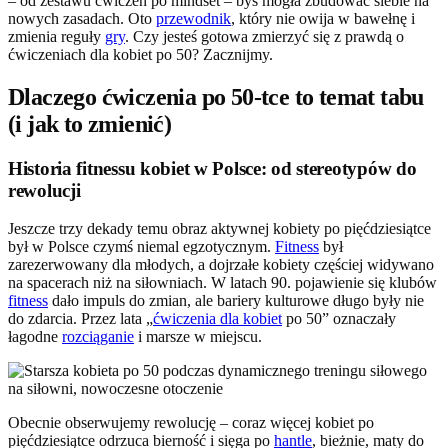
– od zestawu ćwiczeń po mindset – byś mogła zbudować siebie na
nowych zasadach. Oto
przewodnik
, który nie owija w bawełnę i
zmienia reguły
gry
. Czy jesteś gotowa zmierzyć się z prawdą o
ćwiczeniach dla kobiet po 50? Zacznijmy.
Dlaczego ćwiczenia po 50-tce to temat tabu
(i jak to zmienić)
Historia fitnessu kobiet w Polsce: od stereotypów do
rewolucji
Jeszcze trzy dekady temu obraz aktywnej kobiety po pięćdziesiątce
był w Polsce czymś niemal egzotycznym.
Fitness
był
zarezerwowany dla młodych, a dojrzałe kobiety częściej widywano
na spacerach niż na siłowniach. W latach 90. pojawienie się klubów
fitness
dało impuls do zmian, ale bariery kulturowe długo były nie
do zdarcia. Przez lata „
ćwiczenia dla kobiet
po 50” oznaczały
łagodne
rozciąganie
i marsze w miejscu.
Obecnie obserwujemy rewolucję – coraz więcej kobiet po
pięćdziesiątce odrzuca bierność i sięga po
hantle
, bieżnie, maty do