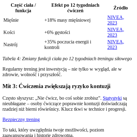
Część ciała /
Efekt po 12 tygodniach
Źródło
funkcja
ćwiczeń
NIVEA,
Mięśnie
+18% masy mięśniowej
2023
NIVEA,
Kości
+6% gęstości
2023
+35% poczucia energii i
NIVEA,
Nastrój
kontroli
2023
Tabela 4: Zmiany funkcji ciała po 12 tygodniach treningu siłowego
Regularny trening jest inwestycją – nie tylko w wygląd, ale w
zdrowie, wolność i przyszłość.
Mit 3: Ćwiczenia zwiększają ryzyko kontuzji
Często słyszysz: „Nie ćwicz, bo coś sobie zrobisz”.
Statystyki
są
nieubłagane – osoby ćwiczące poprawnie kontuzji doświadczają
rzadziej niż bierni rówieśnicy. Klucz tkwi w technice i progresji.
Bezpieczny trening
To taki, który uwzględnia twoje możliwości, poziom
zaawansowania i historię zdrowotną.