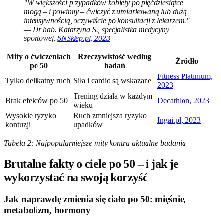
"W większości przypadków kobiety po pięćdziesiątce
mogą – i powinny – ćwiczyć z umiarkowaną lub dużą
intensywnością, oczywiście po konsultacji z lekarzem."
— Dr hab. Katarzyna S., specjalistka medycyny
sportowej,
SNSklep.pl, 2023
Mity o ćwiczeniach
Rzeczywistość według
Źródło
po 50
badań
Fitness Platinium,
Tylko delikatny ruch
Siła i cardio są wskazane
2023
Trening działa w każdym
Brak efektów po 50
Decathlon, 2023
wieku
Wysokie ryzyko
Ruch zmniejsza ryzyko
Ingai.pl, 2023
kontuzji
upadków
Tabela 2: Najpopularniejsze mity kontra aktualne badania
Brutalne fakty o ciele po 50 – i jak je
wykorzystać na swoją korzyść
Jak naprawdę zmienia się ciało po 50: mięśnie,
metabolizm, hormony