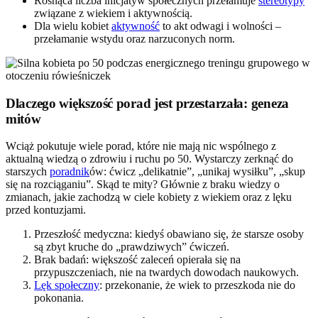
Rosnąca liczba inicjatyw społecznych przełamuje
stereotypy
związane z wiekiem i aktywnością.
Dla wielu kobiet
aktywność
to akt odwagi i wolności –
przełamanie wstydu oraz narzuconych norm.
Dlaczego większość porad jest przestarzała: geneza
mitów
Wciąż pokutuje wiele porad, które nie mają nic wspólnego z
aktualną wiedzą o zdrowiu i ruchu po 50. Wystarczy zerknąć do
starszych
poradnik
ów: ćwicz „delikatnie”, „unikaj wysiłku”, „skup
się na rozciąganiu”. Skąd te mity? Głównie z braku wiedzy o
zmianach, jakie zachodzą w ciele kobiety z wiekiem oraz z lęku
przed kontuzjami.
Przeszłość medyczna: kiedyś obawiano się, że starsze osoby
są zbyt kruche do „prawdziwych” ćwiczeń.
Brak badań: większość zaleceń opierała się na
przypuszczeniach, nie na twardych dowodach naukowych.
Lęk społeczny
: przekonanie, że wiek to przeszkoda nie do
pokonania.