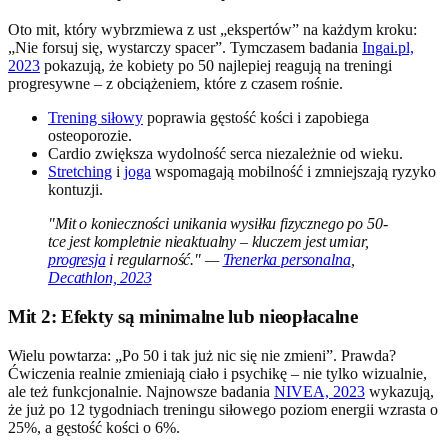
Oto mit, który wybrzmiewa z ust „ekspertów” na każdym kroku:
„Nie forsuj się, wystarczy spacer”. Tymczasem badania
Ingai.pl,
2023
pokazują, że kobiety po 50 najlepiej reagują na treningi
progresywne – z obciążeniem, które z czasem rośnie.
Trening siłowy
poprawia gęstość kości i zapobiega
osteoporozie.
Cardio zwiększa wydolność serca niezależnie od wieku.
Stretching
i
joga
wspomagają mobilność i zmniejszają ryzyko
kontuzji.
"Mit o konieczności unikania wysiłku fizycznego po 50-
tce jest kompletnie nieaktualny – kluczem jest umiar,
progresja
i regularność." —
Trenerka personalna
,
Decathlon, 2023
Mit 2: Efekty są minimalne lub nieopłacalne
Wielu powtarza: „Po 50 i tak już nic się nie zmieni”. Prawda?
Ćwiczenia realnie zmieniają ciało i psychikę – nie tylko wizualnie,
ale też funkcjonalnie. Najnowsze badania
NIVEA, 2023
wykazują,
że już po 12 tygodniach treningu siłowego poziom energii wzrasta o
25%, a gęstość kości o 6%.