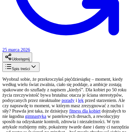
25 marca 2026
Udostępnij
Spis treści
Wyobraź sobie, że przekroczyłaś pięćdziesiątkę – moment, kiedy
według wielu świat zwalnia, ciało się poddaje, a ambicje zostają
spakowane do szuflady z napisem „kiedyś”. Dla kobiet po 50 roku
życia rzeczywistość bywa brutalna: otacza je ściana stereotypów,
podsycanych przez nieaktualne
porady
i
lęk
przed starzeniem. Ale
czy naprawdę to moment, w którym masz zrezygnować z ruchu i
siły? Prawda jest taka, że dzisiejszy
fitness dla kobiet
dojrzałych to
nie łagodna
gimnastyka
w pastelowych dresach, a rewolucyjny
sposób na odzyskanie kontroli, zdrowia i niezależności. W tym
artykule rozbijemy mity, pokażemy twarde dane i damy ci narzędzia