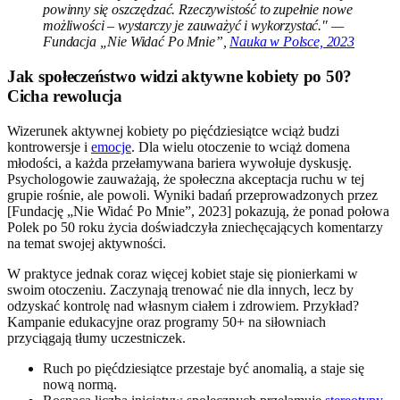
powinny się oszczędzać. Rzeczywistość to zupełnie nowe
możliwości – wystarczy je zauważyć i wykorzystać." —
Fundacja „Nie Widać Po Mnie”,
Nauka w Polsce, 2023
Jak społeczeństwo widzi aktywne kobiety po 50?
Cicha rewolucja
Wizerunek aktywnej kobiety po pięćdziesiątce wciąż budzi
kontrowersje i
emocje
. Dla wielu otoczenie to wciąż domena
młodości, a każda przełamywana bariera wywołuje dyskusję.
Psychologowie zauważają, że społeczna akceptacja ruchu w tej
grupie rośnie, ale powoli. Wyniki badań przeprowadzonych przez
[Fundację „Nie Widać Po Mnie”, 2023] pokazują, że ponad połowa
Polek po 50 roku życia doświadczyła zniechęcających komentarzy
na temat swojej aktywności.
W praktyce jednak coraz więcej kobiet staje się pionierkami w
swoim otoczeniu. Zaczynają trenować nie dla innych, lecz by
odzyskać kontrolę nad własnym ciałem i zdrowiem. Przykład?
Kampanie edukacyjne oraz programy 50+ na siłowniach
przyciągają tłumy uczestniczek.
Ruch po pięćdziesiątce przestaje być anomalią, a staje się
nową normą.