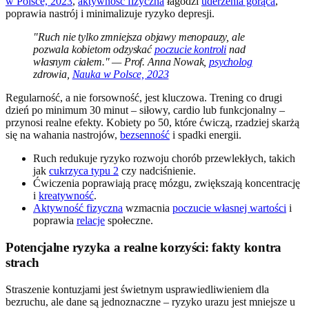
w Polsce, 2023
,
aktywność fizyczna
łagodzi
uderzenia gorąca
,
poprawia nastrój i minimalizuje ryzyko depresji.
"Ruch nie tylko zmniejsza objawy menopauzy, ale
pozwala kobietom odzyskać
poczucie kontroli
nad
własnym ciałem." — Prof. Anna Nowak,
psycholog
zdrowia,
Nauka w Polsce, 2023
Regularność, a nie forsowność, jest kluczowa. Trening co drugi
dzień po minimum 30 minut – siłowy, cardio lub funkcjonalny –
przynosi realne efekty. Kobiety po 50, które ćwiczą, rzadziej skarżą
się na wahania nastrojów,
bezsenność
i spadki energii.
Ruch redukuje ryzyko rozwoju chorób przewlekłych, takich
jak
cukrzyca typu 2
czy nadciśnienie.
Ćwiczenia poprawiają pracę mózgu, zwiększają koncentrację
i
kreatywność
.
Aktywność fizyczna
wzmacnia
poczucie własnej wartości
i
poprawia
relacje
społeczne.
Potencjalne ryzyka a realne korzyści: fakty kontra
strach
Straszenie kontuzjami jest świetnym usprawiedliwieniem dla
bezruchu, ale dane są jednoznaczne – ryzyko urazu jest mniejsze u