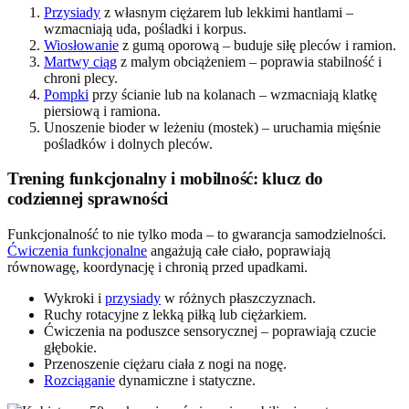
Przysiady
z własnym ciężarem lub lekkimi hantlami –
wzmacniają uda, pośladki i korpus.
Wiosłowanie
z gumą oporową – buduje siłę pleców i ramion.
Martwy ciąg
z malym obciążeniem – poprawia stabilność i
chroni plecy.
Pompki
przy ścianie lub na kolanach – wzmacniają klatkę
piersiową i ramiona.
Unoszenie bioder w leżeniu (mostek) – uruchamia mięśnie
pośladków i dolnych pleców.
Trening funkcjonalny i mobilność: klucz do
codziennej sprawności
Funkcjonalność to nie tylko moda – to gwarancja samodzielności.
Ćwiczenia funkcjonalne
angażują całe ciało, poprawiają
równowagę, koordynację i chronią przed upadkami.
Wykroki i
przysiady
w różnych płaszczyznach.
Ruchy rotacyjne z lekką piłką lub ciężarkiem.
Ćwiczenia na poduszce sensorycznej – poprawiają czucie
głębokie.
Przenoszenie ciężaru ciała z nogi na nogę.
Rozciąganie
dynamiczne i statyczne.