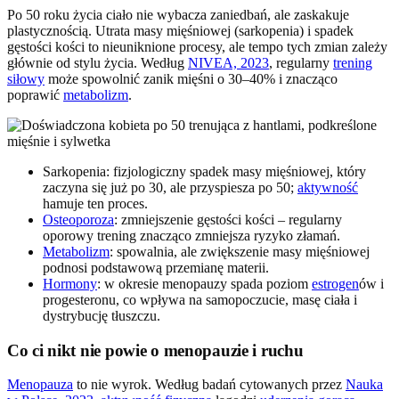
Po 50 roku życia ciało nie wybacza zaniedbań, ale zaskakuje
plastycznością. Utrata masy mięśniowej (sarkopenia) i spadek
gęstości kości to nieuniknione procesy, ale tempo tych zmian zależy
głównie od stylu życia. Według
NIVEA, 2023
, regularny
trening
siłowy
może spowolnić zanik mięśni o 30–40% i znacząco
poprawić
metabolizm
.
Sarkopenia: fizjologiczny spadek masy mięśniowej, który
zaczyna się już po 30, ale przyspiesza po 50;
aktywność
hamuje ten proces.
Osteoporoza
: zmniejszenie gęstości kości – regularny
oporowy trening znacząco zmniejsza ryzyko złamań.
Metabolizm
: spowalnia, ale zwiększenie masy mięśniowej
podnosi podstawową przemianę materii.
Hormony
: w okresie menopauzy spada poziom
estrogen
ów i
progesteronu, co wpływa na samopoczucie, masę ciała i
dystrybucję tłuszczu.
Co ci nikt nie powie o menopauzie i ruchu
Menopauza
to nie wyrok. Według badań cytowanych przez
Nauka