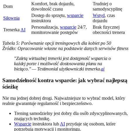
Komfort, brak dojazdu,
Trudniej o
Dom
dowolność czasu
samodyscyplinę
Dostęp do sprzętu,
wsparcie
Wstyd
, czas
Siłownia
instruktora
dojazdu
Personalizacja,
wsparcie
24/7,
Brak fizycznej
Trenerka
AI
monitorowanie postępów
obecności trenera
Tabela 5: Porównanie opcji treningowych dla kobiet po 50
Źródło: Opracowanie własne na podstawie danych serwisów fitness
"Zaletą wirtualnej trenerki jest dostępność wsparcia o
każdej porze i możliwość dostosowania planu na
bieżąco." — Testimonial użytkowniczki trenerka.
ai
Samodzielność kontra wsparcie: jak wybrać najlepszą
ścieżkę
Nie ma jednej dobrej drogi. Najważniejsze to wybrać model, który
realnie gwarantuje regularność i bezpieczeństwo.
Trening samodzielny jest dobry dla osób zdyscyplinowanych,
znających technikę.
Wsparcie
instruktora lub
AI
przydaje się osobom, które
potrzebują motywacji i monitoringu.