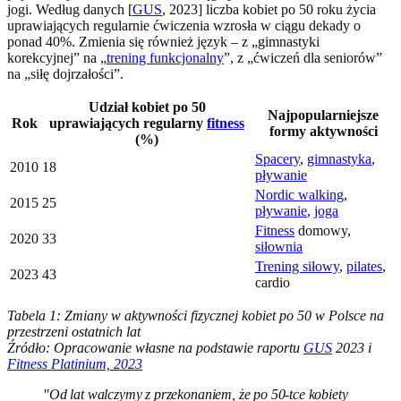
jogi. Według danych [
GUS
, 2023] liczba kobiet po 50 roku życia
uprawiających regularnie ćwiczenia wzrosła w ciągu dekady o
ponad 40%. Zmienia się również język – z „gimnastyki
korekcyjnej” na „
trening funkcjonalny
”, z „ćwiczeń dla seniorów”
na „siłę dojrzałości”.
Udział kobiet po 50
Najpopularniejsze
Rok
uprawiających regularny
fitness
formy aktywności
(%)
Spacery
,
gimnastyka
,
2010
18
pływanie
Nordic walking
,
2015
25
pływanie
,
joga
Fitness
domowy,
2020
33
siłownia
Trening siłowy
,
pilates
,
2023
43
cardio
Tabela 1: Zmiany w aktywności fizycznej kobiet po 50 w Polsce na
przestrzeni ostatnich lat
Źródło: Opracowanie własne na podstawie raportu
GUS
2023 i
Fitness Platinium, 2023
"Od lat walczymy z przekonaniem, że po 50-tce kobiety