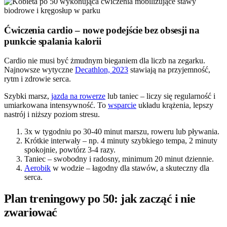
Ćwiczenia cardio – nowe podejście bez obsesji na
punkcie spalania kalorii
Cardio nie musi być żmudnym bieganiem dla liczb na zegarku.
Najnowsze wytyczne
Decathlon, 2023
stawiają na przyjemność,
rytm i zdrowie serca.
Szybki marsz,
jazda na rowerze
lub taniec – liczy się regularność i
umiarkowana intensywność. To
wsparcie
układu krążenia, lepszy
nastrój i niższy poziom stresu.
3x w tygodniu po 30-40 minut marszu, roweru lub pływania.
Krótkie interwały – np. 4 minuty szybkiego tempa, 2 minuty
spokojnie, powtórz 3-4 razy.
Taniec – swobodny i radosny, minimum 20 minut dziennie.
Aerobik
w wodzie – łagodny dla stawów, a skuteczny dla
serca.
Plan treningowy po 50: jak zacząć i nie
zwariować