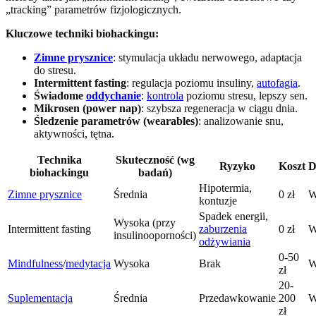
„tracking” parametrów fizjologicznych.
Kluczowe techniki biohackingu:
Zimne prysznice
: stymulacja układu nerwowego, adaptacja
do stresu.
Intermittent fasting
: regulacja poziomu insuliny,
autofagia
.
Świadome
oddychanie
:
kontrola
poziomu stresu, lepszy sen.
Mikrosen (power nap)
: szybsza regeneracja w ciągu dnia.
Śledzenie parametrów (wearables)
: analizowanie snu,
aktywności, tętna.
Technika
Skuteczność (wg
Ryzyko
Koszt
D
biohackingu
badań)
Hipotermia,
Zimne prysznice
Średnia
0 zł
W
kontuzje
Spadek energii,
Wysoka (przy
Intermittent fasting
zaburzenia
0 zł
W
insulinooporności)
odżywiania
0-50
Mindfulness
/
medytacja
Wysoka
Brak
W
zł
20-
Suplementacja
Średnia
Przedawkowanie
200
W
zł