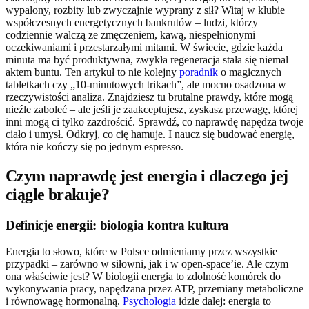
wypalony, rozbity lub zwyczajnie wyprany z sił? Witaj w klubie
współczesnych energetycznych bankrutów – ludzi, którzy
codziennie walczą ze zmęczeniem, kawą, niespełnionymi
oczekiwaniami i przestarzałymi mitami. W świecie, gdzie każda
minuta ma być produktywna, zwykła regeneracja stała się niemal
aktem buntu. Ten artykuł to nie kolejny
poradnik
o magicznych
tabletkach czy „10-minutowych trikach”, ale mocno osadzona w
rzeczywistości analiza. Znajdziesz tu brutalne prawdy, które mogą
nieźle zaboleć – ale jeśli je zaakceptujesz, zyskasz przewagę, której
inni mogą ci tylko zazdrościć. Sprawdź, co naprawdę napędza twoje
ciało i umysł. Odkryj, co cię hamuje. I naucz się budować energię,
która nie kończy się po jednym espresso.
Czym naprawdę jest energia i dlaczego jej
ciągle brakuje?
Definicje energii: biologia kontra kultura
Energia to słowo, które w Polsce odmieniamy przez wszystkie
przypadki – zarówno w siłowni, jak i w open-space’ie. Ale czym
ona właściwie jest? W biologii energia to zdolność komórek do
wykonywania pracy, napędzana przez ATP, przemiany metaboliczne
i równowagę hormonalną.
Psychologia
idzie dalej: energia to