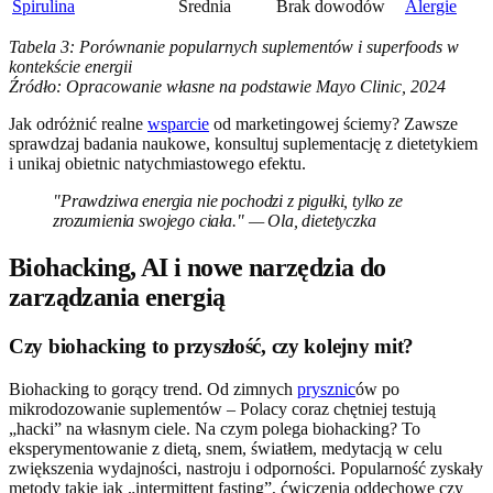
Spirulina
Średnia
Brak dowodów
Alergie
Tabela 3: Porównanie popularnych suplementów i superfoods w
kontekście energii
Źródło: Opracowanie własne na podstawie Mayo Clinic, 2024
Jak odróżnić realne
wsparcie
od marketingowej ściemy? Zawsze
sprawdzaj badania naukowe, konsultuj suplementację z dietetykiem
i unikaj obietnic natychmiastowego efektu.
"Prawdziwa energia nie pochodzi z pigułki, tylko ze
zrozumienia swojego ciała." — Ola, dietetyczka
Biohacking, AI i nowe narzędzia do
zarządzania energią
Czy biohacking to przyszłość, czy kolejny mit?
Biohacking to gorący trend. Od zimnych
prysznic
ów po
mikrodozowanie suplementów – Polacy coraz chętniej testują
„hacki” na własnym ciele. Na czym polega biohacking? To
eksperymentowanie z dietą, snem, światłem, medytacją w celu
zwiększenia wydajności, nastroju i odporności. Popularność zyskały
metody takie jak „intermittent fasting”, ćwiczenia oddechowe czy