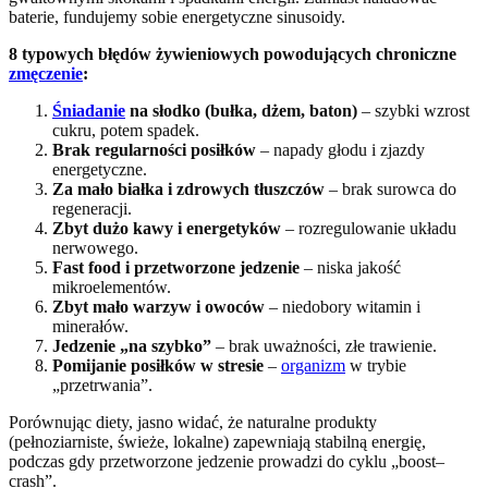
baterie, fundujemy sobie energetyczne sinusoidy.
8 typowych błędów żywieniowych powodujących chroniczne
zmęczenie
:
Śniadanie
na słodko (bułka, dżem, baton)
– szybki wzrost
cukru, potem spadek.
Brak regularności posiłków
– napady głodu i zjazdy
energetyczne.
Za mało białka i zdrowych tłuszczów
– brak surowca do
regeneracji.
Zbyt dużo kawy i energetyków
– rozregulowanie układu
nerwowego.
Fast food i przetworzone jedzenie
– niska jakość
mikroelementów.
Zbyt mało warzyw i owoców
– niedobory witamin i
minerałów.
Jedzenie „na szybko”
– brak uważności, złe trawienie.
Pomijanie posiłków w stresie
–
organizm
w trybie
„przetrwania”.
Porównując diety, jasno widać, że naturalne produkty
(pełnoziarniste, świeże, lokalne) zapewniają stabilną energię,
podczas gdy przetworzone jedzenie prowadzi do cyklu „boost–
crash”.