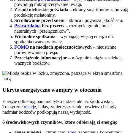
powodują mikroprzerywanie uwagi.
Zespół niebieskiego światła
– ekrany smartfonów zaburzają
produkcję melatoniny.
Scrollowanie przed snem
– skraca i pogarsza jakość snu.
Praca zdalna
bez przerw
– rozmycie granic, brak
naturalnych „przełączników”.
Wirtualne spotkania
– wymagają więcej energii niż
spotkania twarzą w twarz.
FOMO
na mediach społecznościowych
– nieustanne
porównywanie i presja.
Przeciążenie informacyjne
– mózg nie nadąża z selekcją
ważnych bodźców.
Ukryte energetyczne wampiry w otoczeniu
Energię odbierają nam nie tylko ludzie, ale też środowisko.
Toksyczne
relacje
, hałas, zanieczyszczenie powietrza i ciągły
nadmiar bodźców podkopują naszą wydajność.
6 środowiskowych czynników, które odbierają ci energię:
Hałas miejski
– chroniczny
stres
, zaburzenia koncentracji.