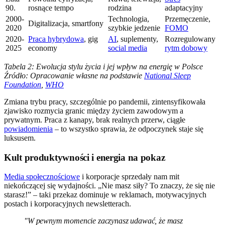
90.
rosnące tempo
rodzina
adaptacyjny
2000-
Technologia,
Przemęczenie,
Digitalizacja, smartfony
2020
szybkie jedzenie
FOMO
2020-
Praca hybrydowa
, gig
AI
, suplementy,
Rozregulowany
2025
economy
social media
rytm dobowy
Tabela 2: Ewolucja stylu życia i jej wpływ na energię w Polsce
Źródło: Opracowanie własne na podstawie
National Sleep
Foundation
,
WHO
Zmiana trybu pracy, szczególnie po pandemii, zintensyfikowała
zjawisko rozmycia granic między życiem zawodowym a
prywatnym. Praca z kanapy, brak realnych przerw, ciągłe
powiadomienia
– to wszystko sprawia, że odpoczynek staje się
luksusem.
Kult produktywności i energia na pokaz
Media społecznościowe
i korporacje sprzedały nam mit
niekończącej się wydajności. „Nie masz siły? To znaczy, że się nie
starasz!” – taki przekaz dominuje w reklamach, motywacyjnych
postach i korporacyjnych newsletterach.
"W pewnym momencie zaczynasz udawać, że masz