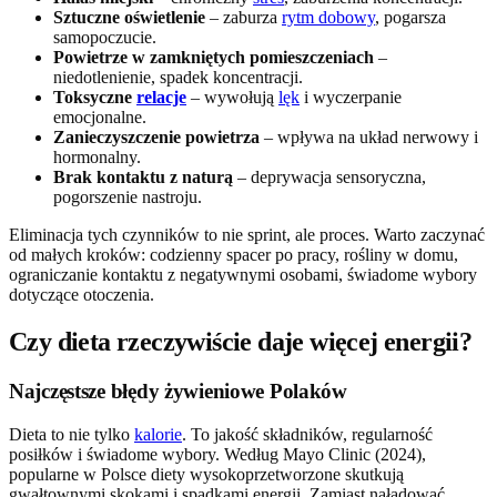
Sztuczne oświetlenie
– zaburza
rytm dobowy
, pogarsza
samopoczucie.
Powietrze w zamkniętych pomieszczeniach
–
niedotlenienie, spadek koncentracji.
Toksyczne
relacje
– wywołują
lęk
i wyczerpanie
emocjonalne.
Zanieczyszczenie powietrza
– wpływa na układ nerwowy i
hormonalny.
Brak kontaktu z naturą
– deprywacja sensoryczna,
pogorszenie nastroju.
Eliminacja tych czynników to nie sprint, ale proces. Warto zaczynać
od małych kroków: codzienny spacer po pracy, rośliny w domu,
ograniczanie kontaktu z negatywnymi osobami, świadome wybory
dotyczące otoczenia.
Czy dieta rzeczywiście daje więcej energii?
Najczęstsze błędy żywieniowe Polaków
Dieta to nie tylko
kalorie
. To jakość składników, regularność
posiłków i świadome wybory. Według Mayo Clinic (2024),
popularne w Polsce diety wysokoprzetworzone skutkują
gwałtownymi skokami i spadkami energii. Zamiast naładować