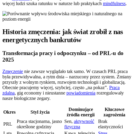
więcej ludzi szuka ratunku w naturze lub praktykach
mindfulness
.
Historia zmęczenia: jak świat zrobił z nas
energetycznych bankrutów
Transformacja pracy i odpoczynku – od PRL-u do
2025
Zmęczenie
nie zawsze wyglądało tak samo. W czasach PRL praca
była przewidywalna, a rytm dnia – narzucony przez system. Zmiany
przyszły z wolnym rynkiem, rozwojem technologii i globalizacją.
Obecnie pracujemy więcej, szybciej, często „na pokaz”.
Praca
zdalna
, gig economy i nieustanne
powiadomienia
rozregulowały
nasze biologiczne zegary.
Dominujące
Kluczowe
Okres
Styl życia
źródła energii
zagrożenia
Praca stacjonarna, jasno
Sen,
aktywność
Brak
PRL
określone godziny
fizyczna
elastyczności
Lata
Powolna cyfryzacja,
Kawa, telewizja,
Stres