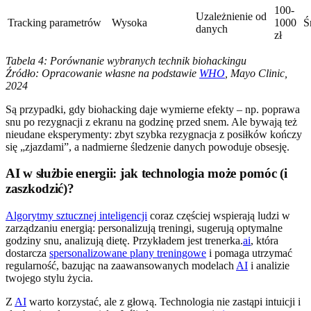
100-
Uzależnienie od
Tracking parametrów
Wysoka
1000
Ś
danych
zł
Tabela 4: Porównanie wybranych technik biohackingu
Źródło: Opracowanie własne na podstawie
WHO
, Mayo Clinic,
2024
Są przypadki, gdy biohacking daje wymierne efekty – np. poprawa
snu po rezygnacji z ekranu na godzinę przed snem. Ale bywają też
nieudane eksperymenty: zbyt szybka rezygnacja z posiłków kończy
się „zjazdami”, a nadmierne śledzenie danych powoduje obsesję.
AI w służbie energii: jak technologia może pomóc (i
zaszkodzić)?
Algorytmy sztucznej inteligencji
coraz częściej wspierają ludzi w
zarządzaniu energią: personalizują treningi, sugerują optymalne
godziny snu, analizują dietę. Przykładem jest trenerka.
ai
, która
dostarcza
spersonalizowane plany treningowe
i pomaga utrzymać
regularność, bazując na zaawansowanych modelach
AI
i analizie
twojego stylu życia.
Z
AI
warto korzystać, ale z głową. Technologia nie zastąpi intuicji i