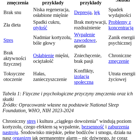
zmęczenia
przykłady
przykłady
Niska regeneracja,
Spadek
Brak snu
Depresja
,
lęk
osłabione mięśnie
wydajności
Spadki cukru,
Brak motywacji,
Problemy z
Zła dieta
otyłość
rozdrażnienie
koncentracją
Wypalenie
Nadmiar kortyzolu,
Zanik energii
Stres
zawodowe
,
bóle głowy
psychicznej
apatia
Brak
Osłabienie
mięśni,
Zniechęcenie,
Chroniczne
aktywności
ociężałość
brak pasji
zmęczenie
fizycznej
Konflikty,
Toksyczne
Hałas,
Utrata energii
izolacja
otoczenie
zanieczyszczenie
życiowej
społeczna
Tabela 1: Fizyczne i psychologiczne przyczyny zmęczenia oraz ich
skutki
Źródło: Opracowanie własne na podstawie National Sleep
Foundation, WHO, NIH 2023-2024
Chroniczny
stres
i kultura „ciągłego dowożenia” windują poziom
kortyzolu, czego efektem są wypalenie,
bezsenność
i
zaburzenia
nastroju
. Środowisko miejskie, pełne bodźców i smogu, działa na
nasz
organizm
jak permanentny alarm – nic dziwnego, że coraz