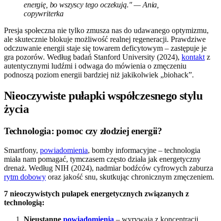
energię, bo wszyscy tego oczekują." — Ania,
copywriterka
Presja społeczna nie tylko zmusza nas do udawanego optymizmu,
ale skutecznie blokuje możliwość realnej regeneracji. Prawdziwe
odczuwanie energii staje się towarem deficytowym – zastępuje je
gra pozorów. Według badań Stanford University (2024),
kontakt
z
autentycznymi ludźmi i odwaga do mówienia o zmęczeniu
podnoszą poziom energii bardziej niż jakikolwiek „biohack”.
Nieoczywiste pułapki współczesnego stylu
życia
Technologia: pomoc czy złodziej energii?
Smartfony,
powiadomienia
, bomby informacyjne – technologia
miała nam pomagać, tymczasem często działa jak energetyczny
drenaż. Według NIH (2024), nadmiar bodźców cyfrowych zaburza
rytm dobowy
oraz jakość snu, skutkując chronicznym zmęczeniem.
7 nieoczywistych pułapek energetycznych związanych z
technologią:
Nieustanne
powiadomienia
– wyrywają z koncentracji,