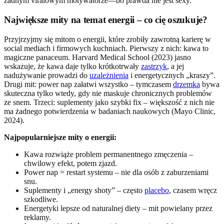
żadnym viralowym motywatorze—bo prawda nie jest sexy.
Największe mity na temat energii – co cię oszukuje?
Przyjrzyjmy się mitom o energii, które zrobiły zawrotną karierę w
social mediach i firmowych kuchniach. Pierwszy z nich: kawa to
magiczne panaceum. Harvard Medical School (2023) jasno
wskazuje, że kawa daje tylko krótkotrwały
zastrzyk
, a jej
nadużywanie prowadzi do
uzależnienia
i energetycznych „kraszy”.
Drugi mit: power nap załatwi wszystko – tymczasem
drzemka
bywa
skuteczna tylko wtedy, gdy nie maskuje chronicznych problemów
ze snem. Trzeci: suplementy jako szybki fix – większość z nich nie
ma żadnego potwierdzenia w badaniach naukowych (Mayo Clinic,
2024).
Najpopularniejsze mity o energii:
Kawa rozwiąże problem permanentnego zmęczenia –
chwilowy efekt, potem zjazd.
Power nap = restart systemu – nie dla osób z zaburzeniami
snu.
Suplementy i „energy shoty” – często
placebo
, czasem wręcz
szkodliwe.
Energetyki lepsze od naturalnej diety – mit powielany przez
reklamy.