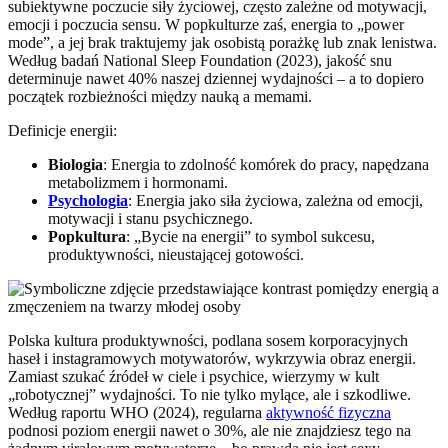
subiektywne poczucie siły życiowej, często zależne od motywacji,
emocji i poczucia sensu. W popkulturze zaś, energia to „power
mode”, a jej brak traktujemy jak osobistą porażkę lub znak lenistwa.
Według badań National Sleep Foundation (2023), jakość snu
determinuje nawet 40% naszej dziennej wydajności – a to dopiero
początek rozbieżności między nauką a memami.
Definicje energii:
Biologia
: Energia to zdolność komórek do pracy, napędzana
metabolizmem i hormonami.
Psychologia
: Energia jako siła życiowa, zależna od emocji,
motywacji i stanu psychicznego.
Popkultura
: „Bycie na energii” to symbol sukcesu,
produktywności, nieustającej gotowości.
Polska kultura produktywności, podlana sosem korporacyjnych
haseł i instagramowych motywatorów, wykrzywia obraz energii.
Zamiast szukać źródeł w ciele i psychice, wierzymy w kult
„robotycznej” wydajności. To nie tylko mylące, ale i szkodliwe.
Według raportu WHO (2024), regularna
aktywność fizyczna
podnosi poziom energii nawet o 30%, ale nie znajdziesz tego na