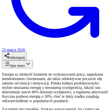
25 marca 2026
Udostępnij
Spis treści
Energia to zdolność komórek do wykonywania pracy, napędzana
metabolizmem i hormonami, ale także subiektywne poczucie siły
zależne od emocji i motywacji. Polska kultura produktywności
mylnie utożsamia energię z nieustanną wydajnością. Jakość snu
determinuje nawet 40% dziennej wydajności, a regularna aktywność
fizyczna podnosi energię o 30%, choć te fakty rzadko znajdują
odzwierciedlenie w popularnych poradach.
Zacznijmy bez banałów. Szukasz więcej energii, bo czujesz się