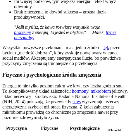
Im więcej bodźców, tym większa energia – efekt wręcz
odwrotny.
Brak zmęczenia to dowód sukcesu – groźna iluzja
produktywności.
"Jeśli myślisz, że kawa rozwiąże wszystkie twoje
problemy
z energią, to jesteś w błędzie." — Marek,
trener
personalny
Wszystkie powyższe przekonania mają jedno źródło –
lęk
przed
byciem „nie dość dobrym”, który zyskuje nową twarz w epoce
social mediów. Akceptujemy energetyczne iluzje, bo prawdziwe
przyczyny zmęczenia są trudniejsze do przełknięcia.
Fizyczne i psychologiczne źródła zmęczenia
Energia to nie tylko poziom cukru we krwi czy liczba godzin snu.
To skomplikowany układ zależności:
hormony
,
mikrobiom
jelitowy,
układ nerwowy i środowisko. Badania National Institutes of Health
(NIH, 2024) pokazują, że przewlekły
stres
wyczerpuje rezerwy
energetyczne szybciej niż praca fizyczna. Z kolei zaburzenia
mikrobiomu prowadzą do chronicznego zmęczenia nawet przy
pozornie zdrowym stylu życia.
Przyczyna
Fizyczne
Psychologiczne
Skutki