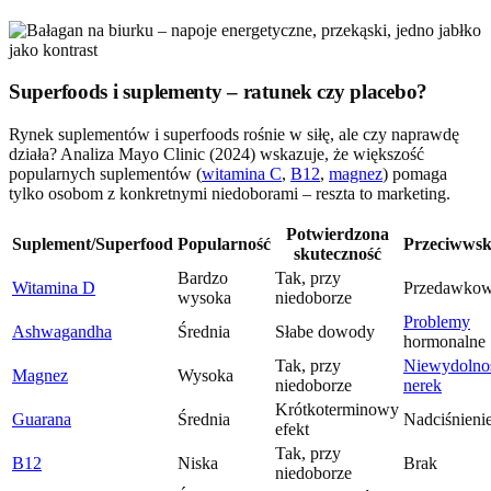
Superfoods i suplementy – ratunek czy placebo?
Rynek suplementów i superfoods rośnie w siłę, ale czy naprawdę
działa? Analiza Mayo Clinic (2024) wskazuje, że większość
popularnych suplementów (
witamina C
,
B12
,
magnez
) pomaga
tylko osobom z konkretnymi niedoborami – reszta to marketing.
Potwierdzona
Suplement/Superfood
Popularność
Przeciwwsk
skuteczność
Bardzo
Tak, przy
Witamina D
Przedawkow
wysoka
niedoborze
Problemy
Ashwagandha
Średnia
Słabe dowody
hormonalne
Tak, przy
Niewydolno
Magnez
Wysoka
niedoborze
nerek
Krótkoterminowy
Guarana
Średnia
Nadciśnieni
efekt
Tak, przy
B12
Niska
Brak
niedoborze