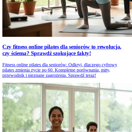
Czy fitness online pilates dla seniorów to rewolucja,
czy ściema? Sprawdź szokujące fakty!
Fitness online pilates dla seniorów: Odkryj, dlaczego cyfrowy
pilates zmienia życie po 60. Kompletne porównania, mity,
przewodnik i nieznane zagrożenia. Sprawdź teraz!