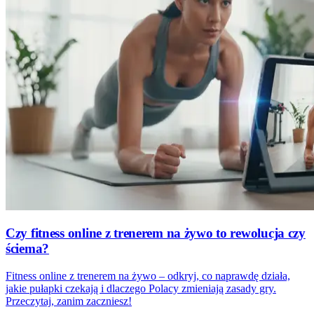
Czy fitness online z trenerem na żywo to rewolucja czy
ściema?
Fitness online z trenerem na żywo – odkryj, co naprawdę działa,
jakie pułapki czekają i dlaczego Polacy zmieniają zasady gry.
Przeczytaj, zanim zaczniesz!