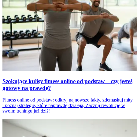
Szokujące kulisy fitness online od podstaw – czy jesteś
gotowy na prawdę?
Fitness online od podstaw: odkryj najnowsze fakty, zdemaskuj mity
i poznaj strategie, które naprawdę działają. Zacznij rewolucję w
swoim treningu już dziś!