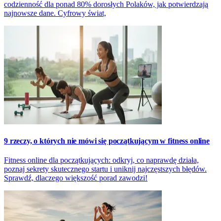
codzienność dla ponad 80% dorosłych Polaków, jak potwierdzają
najnowsze dane. Cyfrowy świat,
9 rzeczy, o których nie mówi się początkującym w fitness online
Fitness online dla początkujących: odkryj, co naprawdę działa,
poznaj sekrety skutecznego startu i uniknij najczęstszych błędów.
Sprawdź, dlaczego większość porad zawodzi!