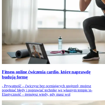
Fitness online ćwiczenia cardio, które naprawdę
budują formę
- Prywatność – ćwiczysz bez oceniających spojrzeń; możesz
popełniać błędy i poprawiać technikę we własnym tempie.\n-
Elastyczność – trenujesz wtedy, gdy masz wol