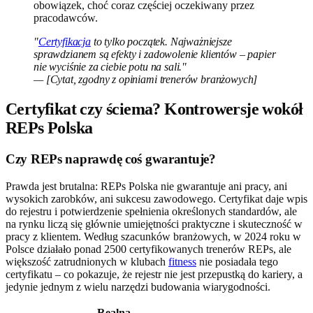
obowiązek, choć coraz częściej oczekiwany przez
pracodawców.
"
Certyfikacja
to tylko początek. Najważniejsze
sprawdzianem są efekty i zadowolenie klientów – papier
nie wyciśnie za ciebie potu na sali."
— [Cytat, zgodny z opiniami trenerów branżowych]
Certyfikat czy ściema? Kontrowersje wokół
REPs Polska
Czy REPs naprawdę coś gwarantuje?
Prawda jest brutalna: REPs Polska nie gwarantuje ani pracy, ani
wysokich zarobków, ani sukcesu zawodowego. Certyfikat daje wpis
do rejestru i potwierdzenie spełnienia określonych standardów, ale
na rynku liczą się głównie umiejętności praktyczne i skuteczność w
pracy z klientem. Według szacunków branżowych, w 2024 roku w
Polsce działało ponad 2500 certyfikowanych trenerów REPs, ale
większość zatrudnionych w klubach
fitness
nie posiadała tego
certyfikatu – co pokazuje, że rejestr nie jest przepustką do kariery, a
jedynie jednym z wielu narzędzi budowania wiarygodności.
Realna