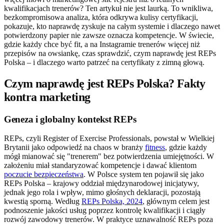
kwalifikacjach trenerów? Ten artykuł nie jest laurką. To wnikliwa,
bezkompromisowa analiza, która odkrywa kulisy certyfikacji,
pokazuje, kto naprawdę zyskuje na całym systemie i dlaczego nawet
potwierdzony papier nie zawsze oznacza kompetencje. W świecie,
gdzie każdy chce być fit, a na Instagramie trenerów więcej niż
przepisów na owsiankę, czas sprawdzić, czym naprawdę jest REPs
Polska – i dlaczego warto patrzeć na certyfikaty z zimną głową.
Czym naprawdę jest REPs Polska? Fakty
kontra marketing
Geneza i globalny kontekst REPs
REPs, czyli Register of Exercise Professionals, powstał w Wielkiej
Brytanii jako odpowiedź na chaos w branży
fitness
, gdzie każdy
mógł mianować się "trenerem" bez potwierdzenia umiejętności. W
założeniu miał standaryzować kompetencje i dawać klientom
poczucie bezpieczeństwa
. W Polsce system ten pojawił się jako
REPs Polska – krajowy oddział międzynarodowej inicjatywy,
jednak jego rola i wpływ, mimo głośnych deklaracji, pozostają
kwestią sporną. Według
REPs Polska, 2024
, głównym celem jest
podnoszenie jakości usług poprzez kontrolę kwalifikacji i ciągły
rozwój zawodowy trenerów. W praktyce uznawalność REPs poza