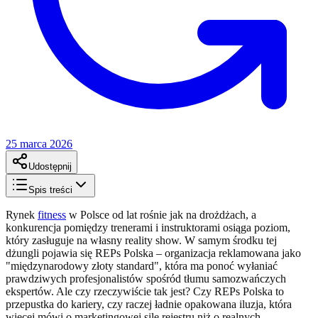
25 marca 2026
Udostępnij
Spis treści
Rynek
fitness
w Polsce od lat rośnie jak na drożdżach, a
konkurencja pomiędzy trenerami i instruktorami osiąga poziom,
który zasługuje na własny reality show. W samym środku tej
dżungli pojawia się REPs Polska – organizacja reklamowana jako
"międzynarodowy złoty standard", która ma ponoć wyłaniać
prawdziwych profesjonalistów spośród tłumu samozwańczych
ekspertów. Ale czy rzeczywiście tak jest? Czy REPs Polska to
przepustka do kariery, czy raczej ładnie opakowana iluzja, która
więcej mówi o marketingowej sile rejestru niż o realnych