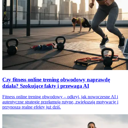
Czy fitness online trening obwodowy naprawdę
działa? Szokujące fakty i przewaga AI
Fitness online trening obwodowy – odkryj, jak nowoczesne AI i
autentyczne strategie przełamują rutynę, zwiększają motywację i
przynoszą realne efekty już dziś.