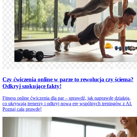
Czy ćwiczenia online w parze to rewolucja czy ściema?
Odkryj szokujące fakty!
Fitness online ćwiczenia dla par – sprawdź, jak naprawdę działają,
co ukrywają trenerzy i odkryj nową erę wspólnych treningów z AI.
Poznaj całą prawdę!