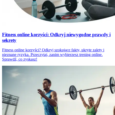
Fitness online korzyści: Odkryj niewygodne prawdy i
sekrety
Fitness online korzyści? Odkryj szokujące fakty, ukryte zalety i
nieznane ryzyka. Przeczytaj, zanim wybierzesz trening online.
Sprawdź, co zyskasz!