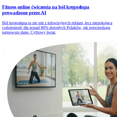
Fitness online ćwiczenia na ból kręgosłupa
prowadzone przez AI
Ból kręgosłupa to nie mit z telewizyjnych reklam, lecz niepokojąca
codzienność dla ponad 80% dorosłych Polaków, jak potwierdzają
najnowsze dane. Cyfrowy świat,