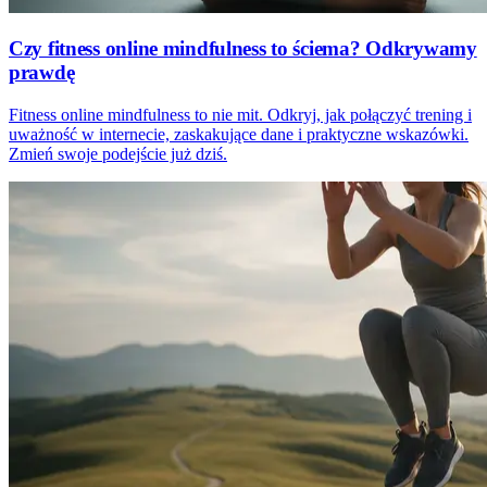
Czy fitness online mindfulness to ściema? Odkrywamy
prawdę
Fitness online mindfulness to nie mit. Odkryj, jak połączyć trening i
uważność w internecie, zaskakujące dane i praktyczne wskazówki.
Zmień swoje podejście już dziś.