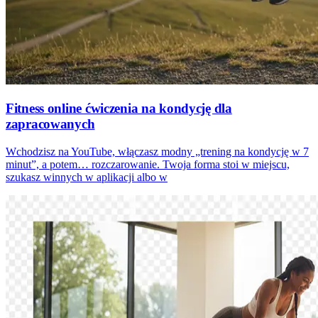
Fitness online ćwiczenia na kondycję dla
zapracowanych
Wchodzisz na YouTube, włączasz modny „trening na kondycję w 7
minut”, a potem… rozczarowanie. Twoja forma stoi w miejscu,
szukasz winnych w aplikacji albo w