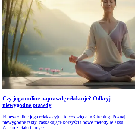
Czy joga online naprawdę relaksuje? Odkryj
niewygodne prawdy
Fitness online joga relaksacyjna to coś więcej niż trening. Poznaj
niewygodne fakty, zaskakujące korzyści i nowe metody relaksu.
Zaskocz ciało i umysł.