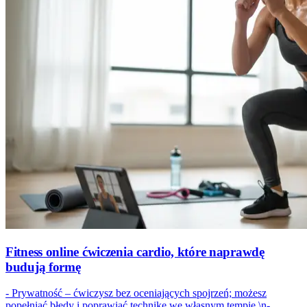
Fitness online ćwiczenia cardio, które naprawdę
budują formę
- Prywatność – ćwiczysz bez oceniających spojrzeń; możesz
popełniać błędy i poprawiać technikę we własnym tempie.\n-