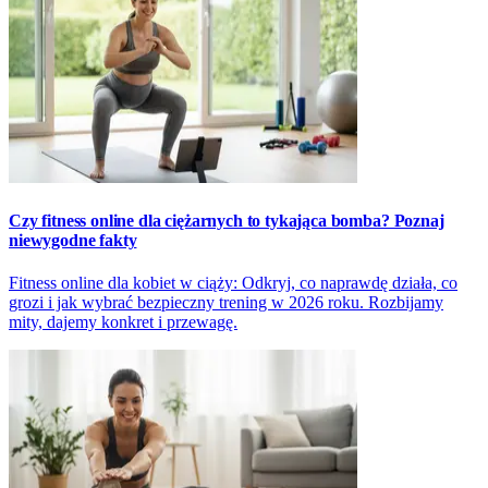
Czy fitness online dla ciężarnych to tykająca bomba? Poznaj
niewygodne fakty
Fitness online dla kobiet w ciąży: Odkryj, co naprawdę działa, co
grozi i jak wybrać bezpieczny trening w 2026 roku. Rozbijamy
mity, dajemy konkret i przewagę.