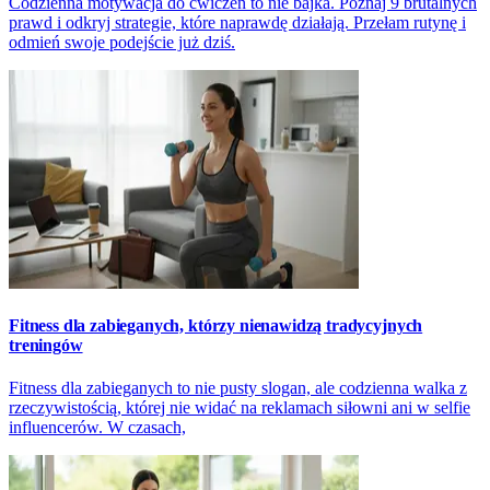
Codzienna motywacja do ćwiczeń to nie bajka. Poznaj 9 brutalnych
prawd i odkryj strategie, które naprawdę działają. Przełam rutynę i
odmień swoje podejście już dziś.
Fitness dla zabieganych, którzy nienawidzą tradycyjnych
treningów
Fitness dla zabieganych to nie pusty slogan, ale codzienna walka z
rzeczywistością, której nie widać na reklamach siłowni ani w selfie
influencerów. W czasach,