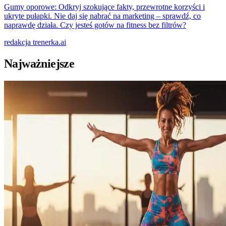
Gumy oporowe: Odkryj szokujące fakty, przewrotne korzyści i
ukryte pułapki. Nie daj się nabrać na marketing – sprawdź, co
naprawdę działa. Czy jesteś gotów na fitness bez filtrów?
redakcja
trenerka.ai
Najważniejsze