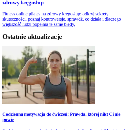
zdrowy kręgosłup
Fitness online pilates na zdrowy kręgosłup: odkryj sekrety
skuteczności, poznaj kontrowersje, sprawdź, co działa i dlaczego
większość ludzi popełnia te same błędy.
Ostatnie aktualizacje
Codzienna motywacja do ćwiczeń: Prawda, której nikt Ci nie
powie