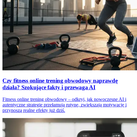
Czy fitness online trening obwodowy naprawdę
działa? Szokujące fakty i przewaga AI
Fitness online trening obwodowy – odkryj, jak nowoczesne AI i
autentyczne strategie przełamują rutynę, zwiększają motywację i
przynoszą realne efekty już dziś.