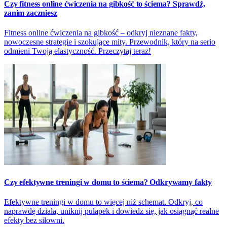
Czy fitness online ćwiczenia na gibkość to ściema? Sprawdź,
zanim zaczniesz
Fitness online ćwiczenia na gibkość – odkryj nieznane fakty,
nowoczesne strategie i szokujące mity. Przewodnik, który na serio
odmieni Twoją elastyczność. Przeczytaj teraz!
Czy efektywne treningi w domu to ściema? Odkrywamy fakty
Efektywne treningi w domu to więcej niż schemat. Odkryj, co
naprawdę działa, uniknij pułapek i dowiedz się, jak osiągnąć realne
efekty bez siłowni.