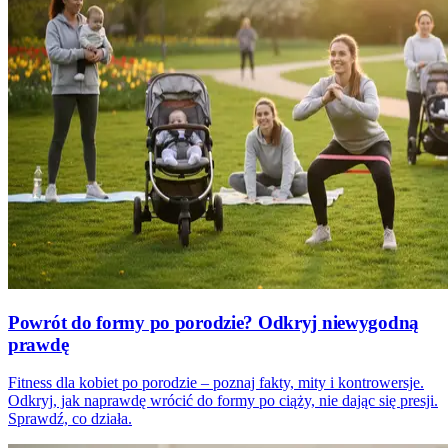
Powrót do formy po porodzie? Odkryj niewygodną
prawdę
Fitness dla kobiet po porodzie – poznaj fakty, mity i kontrowersje.
Odkryj, jak naprawdę wrócić do formy po ciąży, nie dając się presji.
Sprawdź, co działa.