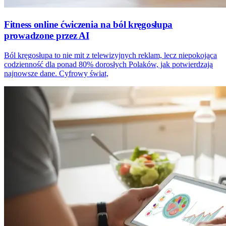
Fitness online ćwiczenia na ból kręgosłupa
prowadzone przez AI
Ból kręgosłupa to nie mit z telewizyjnych reklam, lecz niepokojąca
codzienność dla ponad 80% dorosłych Polaków, jak potwierdzają
najnowsze dane. Cyfrowy świat,