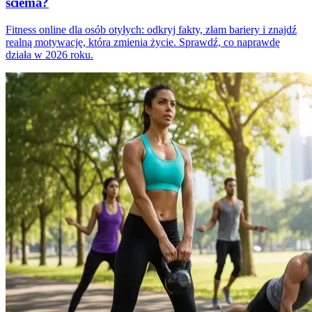
ściema?
Fitness online dla osób otyłych: odkryj fakty, złam bariery i znajdź
realną motywację, która zmienia życie. Sprawdź, co naprawdę
działa w 2026 roku.