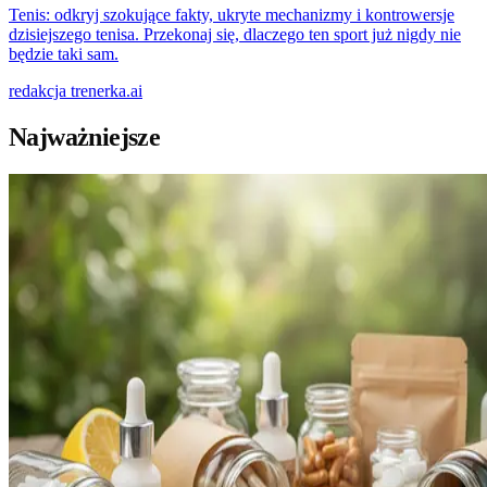
Tenis: odkryj szokujące fakty, ukryte mechanizmy i kontrowersje
dzisiejszego tenisa. Przekonaj się, dlaczego ten sport już nigdy nie
będzie taki sam.
redakcja
trenerka.ai
Najważniejsze