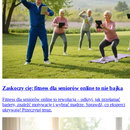
Zaskoczy cię: fitness dla seniorów online to nie bajka
Fitness dla seniorów online to rewolucja – odkryj, jak przełamać
bariery, znaleźć motywację i wybrać mądrze. Sprawdź, co eksperci
ukrywają! Przeczytaj teraz.