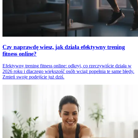
Czy naprawdę wiesz, jak działa efektywny trening
fitness online?
Efektywny trening fitness online: odkryj, co rzeczywiście działa w
2026 roku i dlaczego większość osób wciąż popełnia te same błędy.
Zmień swoje podejście już dziś.