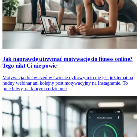
Jak naprawdę utrzymać motywację do fitness online?
Tego nikt Ci nie powie
Motywacja do ćwiczeń w świecie cyfrowym to nie jest już temat na
nudny webinar ani kolejny post motywacyjny na Instagramie. To
pole bitwy, na którym codziennie