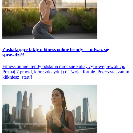
Zaskakujące fakty o fitness online trendy — odważ się
sprawdzić!
Fitness online trendy odsłania mroczne kulisy cyfrowej rewolucji.
Poznaj 7 prawd, które zdecydują o Twojej formie. Przeczytaj zanim
klikniesz ‘start’!