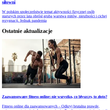
siłowni
W polskim społeczeństwie temat aktywności fizycznej osób
starszych przez lata obrósł grubą warstwą mitów, nieufności i cichej
rezygnacji. Jednak pandemia
Ostatnie aktualizacje
Zaawansowany fitness online: nie wszystko, co błyszczy, to złoto?
Fitness online dla zaawansowanych – Odkryj brutalną prawdę,