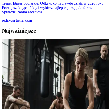
Trener fitness podlaskie: Odkryj, co naprawdę działa w 2026 roku.
Poznaj szokujące fakty i wybierz najlepszą drogę do formy.
Sprawdź, zanim zaczniesz!
redakcja
trenerka.ai
Najważniejsze