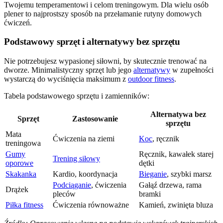
Twojemu temperamentowi i celom treningowym. Dla wielu osób
plener to najprostszy sposób na przełamanie rutyny domowych
ćwiczeń.
Podstawowy sprzęt i alternatywy bez sprzętu
Nie potrzebujesz wypasionej siłowni, by skutecznie trenować na
dworze. Minimalistyczny sprzęt lub jego
alternatywy
w zupełności
wystarczą do wyciśnięcia maksimum z
outdoor fitness
.
Tabela podstawowego sprzętu i zamienników:
Alternatywa bez
Sprzęt
Zastosowanie
sprzętu
Mata
Ćwiczenia na ziemi
Koc
, ręcznik
treningowa
Gumy
Ręcznik, kawałek starej
Trening siłowy
oporowe
dętki
Skakanka
Kardio, koordynacja
Bieganie
, szybki marsz
Podciąganie
, ćwiczenia
Gałąź drzewa, rama
Drążek
pleców
bramki
Piłka fitness
Ćwiczenia równoważne
Kamień, zwinięta bluza