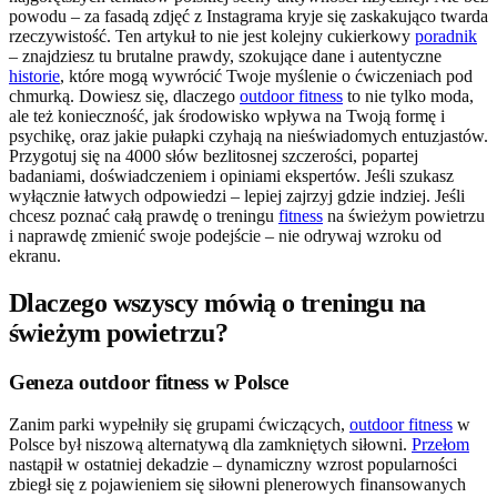
powodu – za fasadą zdjęć z Instagrama kryje się zaskakująco twarda
rzeczywistość. Ten artykuł to nie jest kolejny cukierkowy
poradnik
– znajdziesz tu brutalne prawdy, szokujące dane i autentyczne
historie
, które mogą wywrócić Twoje myślenie o ćwiczeniach pod
chmurką. Dowiesz się, dlaczego
outdoor fitness
to nie tylko moda,
ale też konieczność, jak środowisko wpływa na Twoją formę i
psychikę, oraz jakie pułapki czyhają na nieświadomych entuzjastów.
Przygotuj się na 4000 słów bezlitosnej szczerości, popartej
badaniami, doświadczeniem i opiniami ekspertów. Jeśli szukasz
wyłącznie łatwych odpowiedzi – lepiej zajrzyj gdzie indziej. Jeśli
chcesz poznać całą prawdę o treningu
fitness
na świeżym powietrzu
i naprawdę zmienić swoje podejście – nie odrywaj wzroku od
ekranu.
Dlaczego wszyscy mówią o treningu na
świeżym powietrzu?
Geneza outdoor fitness w Polsce
Zanim parki wypełniły się grupami ćwiczących,
outdoor fitness
w
Polsce był niszową alternatywą dla zamkniętych siłowni.
Przełom
nastąpił w ostatniej dekadzie – dynamiczny wzrost popularności
zbiegł się z pojawieniem się siłowni plenerowych finansowanych