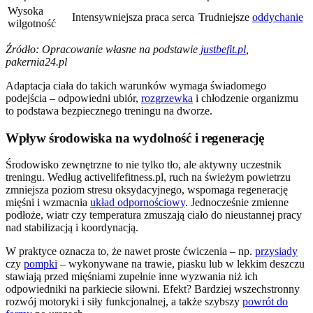
Wysoka
Intensywniejsza praca serca
Trudniejsze
oddychanie
wilgotność
Źródło: Opracowanie własne na podstawie
justbefit.pl
,
pakernia24.pl
Adaptacja ciała do takich warunków wymaga świadomego
podejścia – odpowiedni ubiór,
rozgrzewka
i chłodzenie organizmu
to podstawa bezpiecznego treningu na dworze.
Wpływ środowiska na wydolność i regenerację
Środowisko zewnętrzne to nie tylko tło, ale aktywny uczestnik
treningu. Według activelifefitness.pl, ruch na świeżym powietrzu
zmniejsza poziom stresu oksydacyjnego, wspomaga regenerację
mięśni i wzmacnia
układ odpornościowy
. Jednocześnie zmienne
podłoże, wiatr czy temperatura zmuszają ciało do nieustannej pracy
nad stabilizacją i koordynacją.
W praktyce oznacza to, że nawet proste ćwiczenia – np.
przysiady
czy
pompki
– wykonywane na trawie, piasku lub w lekkim deszczu
stawiają przed mięśniami zupełnie inne wyzwania niż ich
odpowiedniki na parkiecie siłowni. Efekt? Bardziej wszechstronny
rozwój motoryki i siły funkcjonalnej, a także szybszy
powrót do