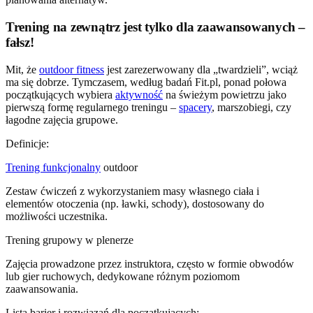
Trening na zewnątrz jest tylko dla zaawansowanych –
fałsz!
Mit, że
outdoor fitness
jest zarezerwowany dla „twardzieli”, wciąż
ma się dobrze. Tymczasem, według badań Fit.pl, ponad połowa
początkujących wybiera
aktywność
na świeżym powietrzu jako
pierwszą formę regularnego treningu –
spacery
, marszobiegi, czy
łagodne zajęcia grupowe.
Definicje:
Trening funkcjonalny
outdoor
Zestaw ćwiczeń z wykorzystaniem masy własnego ciała i
elementów otoczenia (np. ławki, schody), dostosowany do
możliwości uczestnika.
Trening grupowy w plenerze
Zajęcia prowadzone przez instruktora, często w formie obwodów
lub gier ruchowych, dedykowane różnym poziomom
zaawansowania.
Lista barier i rozwiązań dla początkujących: