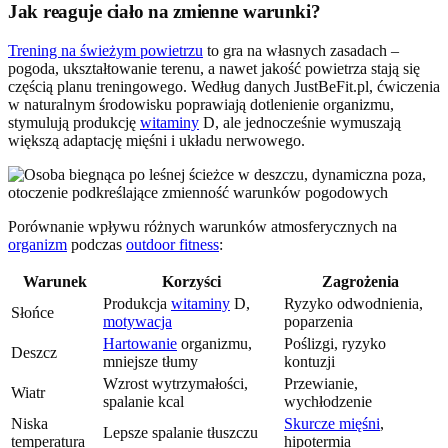
Jak reaguje ciało na zmienne warunki?
Trening na świeżym powietrzu
to gra na własnych zasadach –
pogoda, ukształtowanie terenu, a nawet jakość powietrza stają się
częścią planu treningowego. Według danych JustBeFit.pl, ćwiczenia
w naturalnym środowisku poprawiają dotlenienie organizmu,
stymulują produkcję
witaminy
D, ale jednocześnie wymuszają
większą adaptację mięśni i układu nerwowego.
Porównanie wpływu różnych warunków atmosferycznych na
organizm
podczas
outdoor fitness
:
Warunek
Korzyści
Zagrożenia
Produkcja
witaminy
D,
Ryzyko odwodnienia,
Słońce
motywacja
poparzenia
Hartowanie
organizmu,
Poślizgi, ryzyko
Deszcz
mniejsze tłumy
kontuzji
Wzrost wytrzymałości,
Przewianie,
Wiatr
spalanie kcal
wychłodzenie
Niska
Skurcze mięśni
,
Lepsze spalanie tłuszczu
temperatura
hipotermia