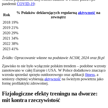
pandemii
COVID-19
:
% Polaków deklarujących regularną
aktywność
na
Rok
zewnątrz
2018
19%
2019
21%
2020
29%
2021
34%
2022
38%
2023
41%
Źródło: Opracowanie własne na podstawie ACSM, 2024 oraz fit.pl
Zjawisko to nie było wyłącznie polskim trendem – podobne wzrosty
zanotowano w całej Europie i USA. W Polsce dodatkowo znacząco
wzrosła sprzedaż sprzętu outdoorowego oraz aplikacji
fitness
, a
seniorzy chętniej wybierają
aktywność
na świeżym powietrzu jako
formę profilaktyki zdrowotnej.
Fizjologiczne efekty treningu na dworze:
mit kontra rzeczywistość