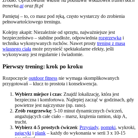
Źródło: Opracowanie własne na podstawie wskazówek trainerskich
trenerka.
ai
oraz fit.pl
Pamiętaj – to, co masz pod ręką, często wystarczy do zrobienia
pełnowartościowego treningu.
Kolejny akapit: Niezależnie od sprzętu, najważniejsze jest
bezpieczeństwo – stabilne podłoże, odpowiednia
rozgrzewka
i
technika wykonywanych ruchów. Nawet prosty
trening z masą
własnego ciała
może przynieść spektakularne efekty, jeśli
wykonywany jest regularnie i świadomie.
Pierwszy trening: krok po kroku
Rozpoczęcie
outdoor fitness
nie wymaga skomplikowanych
przygotowań – klucz to prostota i konsekwencja.
Wybierz miejsce i czas
: Znajdź lokalizację, która jest
bezpieczna i komfortowa. Najlepiej zacząć w godzinach, gdy
powietrze jest najczystsze (np. rano).
Zrób rozgrzewkę
: 5-10 minut dynamicznych ćwiczeń,
angażujących całe ciało – marsz, krążenia ramion, skip A,
trucht.
Wybierz 4-5 prostych ćwiczeń
:
Przysiady
,
pompki
, wykroki,
pajacyki
i
plank
– każdy do wykonania w serii 3 x 10-15