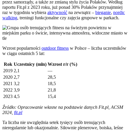
przez samorządy, a także ze zmianą stylu życia Polaków. Według
raportu Fit.pl z 2023 roku, już ponad 30% Polaków przynajmniej
raz w tygodniu wybiera
aktywność
na zewnątrz –
bieganie
,
nordic
walking
, treningi funkcjonalne czy zajęcia grupowe w parkach.
Wzrost popularności
outdoor fitness
w Polsce – liczba uczestników
w ciągu ostatnich 5 lat:
Rok
Uczestnicy (mln)
Wzrost r/r (%)
2019
2,1
—
2020
2,7
28,5
2021
3,2
18,5
2022
3,9
21,8
2023
4,5
15,4
Źródło: Opracowanie własne na podstawie danych Fit.pl, ACSM
2024,
fit.pl
Ta liczba nie uwzględnia setek tysięcy osób trenujących
nieregularnie lub okazjonalnie. Siłownie plenerowe, boiska, leśne