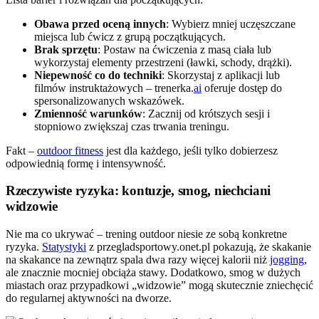
Obawa przed oceną innych
: Wybierz mniej uczęszczane
miejsca lub ćwicz z grupą początkujących.
Brak sprzętu
: Postaw na ćwiczenia z masą ciała lub
wykorzystaj elementy przestrzeni (ławki, schody, drążki).
Niepewność co do techniki
: Skorzystaj z aplikacji lub
filmów instruktażowych – trenerka.
ai
oferuje dostęp do
spersonalizowanych wskazówek.
Zmienność warunków
: Zacznij od krótszych sesji i
stopniowo zwiększaj czas trwania treningu.
Fakt –
outdoor fitness
jest dla każdego, jeśli tylko dobierzesz
odpowiednią formę i intensywność.
Rzeczywiste ryzyka: kontuzje, smog, niechciani
widzowie
Nie ma co ukrywać – trening outdoor niesie ze sobą konkretne
ryzyka.
Statystyki
z przegladsportowy.onet.pl pokazują, że skakanie
na skakance na zewnątrz spala dwa razy więcej kalorii niż
jogging
,
ale znacznie mocniej obciąża stawy. Dodatkowo, smog w dużych
miastach oraz przypadkowi „widzowie” mogą skutecznie zniechęcić
do regularnej aktywności na dworze.