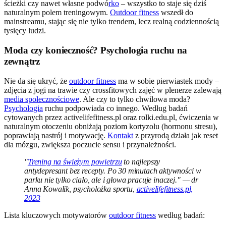
ścieżki czy nawet własne podwó
rko
– wszystko to staje się dziś
naturalnym polem treningowym.
Outdoor fitness
wszedł do
mainstreamu, stając się nie tylko trendem, lecz realną codziennością
tysięcy ludzi.
Moda czy konieczność? Psychologia ruchu na
zewnątrz
Nie da się ukryć, że
outdoor fitness
ma w sobie pierwiastek mody –
zdjęcia z jogi na trawie czy crossfitowych zajęć w plenerze zalewają
media społecznościowe
. Ale czy to tylko chwilowa moda?
Psychologia
ruchu podpowiada co innego. Według badań
cytowanych przez activelifefitness.pl oraz rolki.edu.pl, ćwiczenia w
naturalnym otoczeniu obniżają poziom kortyzolu (hormonu stresu),
poprawiają nastrój i motywację.
Kontakt
z przyrodą działa jak reset
dla mózgu, zwiększa poczucie sensu i przynależności.
"
Trening na świeżym powietrzu
to najlepszy
antydepresant bez recepty. Po 30 minutach aktywności w
parku nie tylko ciało, ale i głowa pracuje inaczej." — dr
Anna Kowalik, psycholożka sportu,
activelifefitness.pl,
2023
Lista kluczowych motywatorów
outdoor fitness
według badań: