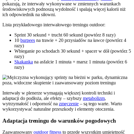
pokazują, że interwały wykonywane w zmiennych warunkach
środowiskowych podnoszą wydolność i spalają więcej kalorii niż
ich odpowiednik na siłowni.
Lista przykładowego interwałowego treningu outdoor:
Sprint 30 sekund + trucht 60 sekund (powtórz 8 razy)
10
burpees
na trawie + 20 przysiadów na ławce (powtórz 4
razy)
Wbieganie po schodach 30 sekund + spacer w dół (powtórz 5
razy)
Skakanka
na asfalcie 1 minuta + marsz 1 minuta (powtórz 6
razy)
Interwały w plenerze wymagają większej kontroli techniki i
adaptacji do podłoża, ale efekty – szybszy
metabolizm
,
wytrzymałość i odporność na
zmęczenie
– są tego warte. Warto
wykorzystywać naturalne przeszkody i elementy otoczenia.
Adaptacja treningu do warunków pogodowych
Zaawansowany
outdoor fitness
to przede wszystkim umiejętność