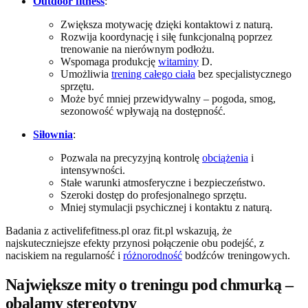
Outdoor fitness
:
Zwiększa motywację dzięki kontaktowi z naturą.
Rozwija koordynację i siłę funkcjonalną poprzez
trenowanie na nierównym podłożu.
Wspomaga produkcję
witaminy
D.
Umożliwia
trening całego ciała
bez specjalistycznego
sprzętu.
Może być mniej przewidywalny – pogoda, smog,
sezonowość wpływają na dostępność.
Siłownia
:
Pozwala na precyzyjną kontrolę
obciążenia
i
intensywności.
Stałe warunki atmosferyczne i bezpieczeństwo.
Szeroki dostęp do profesjonalnego sprzętu.
Mniej stymulacji psychicznej i kontaktu z naturą.
Badania z activelifefitness.pl oraz fit.pl wskazują, że
najskuteczniejsze efekty przynosi połączenie obu podejść, z
naciskiem na regularność i
różnorodność
bodźców treningowych.
Największe mity o treningu pod chmurką –
obalamy stereotypy