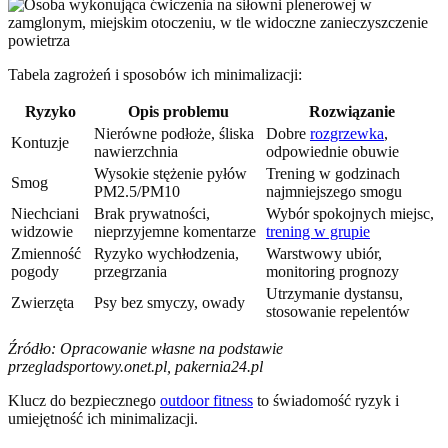
Tabela zagrożeń i sposobów ich minimalizacji:
Ryzyko
Opis problemu
Rozwiązanie
Nierówne podłoże, śliska
Dobre
rozgrzewka
,
Kontuzje
nawierzchnia
odpowiednie obuwie
Wysokie stężenie pyłów
Trening w godzinach
Smog
PM2.5/PM10
najmniejszego smogu
Niechciani
Brak prywatności,
Wybór spokojnych miejsc,
widzowie
nieprzyjemne komentarze
trening w grupie
Zmienność
Ryzyko wychłodzenia,
Warstwowy ubiór,
pogody
przegrzania
monitoring prognozy
Utrzymanie dystansu,
Zwierzęta
Psy bez smyczy, owady
stosowanie repelentów
Źródło: Opracowanie własne na podstawie
przegladsportowy.onet.pl, pakernia24.pl
Klucz do bezpiecznego
outdoor fitness
to świadomość ryzyk i
umiejętność ich minimalizacji.