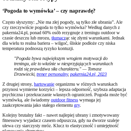
‘Pogoda to wymówka’ – czy naprawdę?
Często słyszymy: „Nie ma złej pogody, są tylko złe ubrania”. Ale
czy rzeczywiście pogoda to tylko wymówka? Według danych z
pakernia24.pl, ponad 60% osób rezygnuje z treningu outdoor w
czasie deszczu lub mrozu,
tłumacz
ąc się złymi warunkami. Jednak
dla wielu to realna bariera – wilgoć, śliskie podłoże czy niska
temperatura podnoszą ryzyko kontuzji.
"Pogoda bywa największym wrogiem motywacji do
treningu, ale to właśnie w niesprzyjających warunkach
rodzi się prawdziwa siła charakteru." — Tomasz
Drzewiecki,
trener personalny
,
pakernia24.pl, 2023
Z drugiej strony,
hartowanie
organizmu w różnych warunkach
przynosi wymierne korzyści – lepsza odporność, szybsza adaptacja
psychiczna i przekraczanie własnych ograniczeń. Pogoda może być
wymówką, ale świadomy
outdoor fitness
wymaga jej
zaakceptowania jako stałego elementu
gry
.
Kolejny brutalny fakt – nawet najlepiej ubrany i zmotywowany
fitnessowy wyjadacz czasem odpuszcza, gdy na dworze szaleje
ulewa czy siarczysty mróz. Klucz to elastyczność i umiejętność
planowania alternatyw.