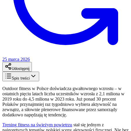
25 marca 2026
Udostępnij
Spis treści
Outdoor fitness w Polsce doświadcza gwałtownego wzrostu – w
ostatnich pięciu latach liczba uczestników wzrosła z 2,1 miliona w
2019 roku do 4,5 miliona w 2023 roku. Już ponad 30 procent
Polaków przynajmniej raz tygodniowo wybiera aktywność na
zewnątrz, a siłownie plenerowe finansowane przez samorządy
dodatkowo napędzają tę tendencję.
Trening fitness na świeżym powietrzu
stał się jednym z
najgorętszych tematów polskiej sceny aktywności fizycznej. Nie bez