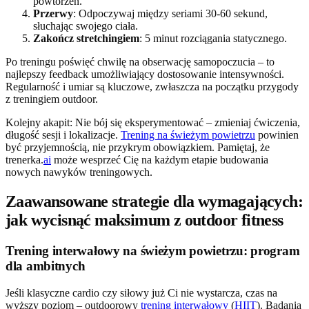
powtórzeń.
Przerwy
: Odpoczywaj między seriami 30-60 sekund,
słuchając swojego ciała.
Zakończ stretchingiem
: 5 minut rozciągania statycznego.
Po treningu poświęć chwilę na obserwację samopoczucia – to
najlepszy feedback umożliwiający dostosowanie intensywności.
Regularność i umiar są kluczowe, zwłaszcza na początku przygody
z treningiem outdoor.
Kolejny akapit: Nie bój się eksperymentować – zmieniaj ćwiczenia,
długość sesji i lokalizacje.
Trening na świeżym powietrzu
powinien
być przyjemnością, nie przykrym obowiązkiem. Pamiętaj, że
trenerka.
ai
może wesprzeć Cię na każdym etapie budowania
nowych nawyków treningowych.
Zaawansowane strategie dla wymagających:
jak wycisnąć maksimum z outdoor fitness
Trening interwałowy na świeżym powietrzu: program
dla ambitnych
Jeśli klasyczne cardio czy siłowy już Ci nie wystarcza, czas na
wyższy poziom – outdoorowy
trening interwałowy
(
HIIT
). Badania