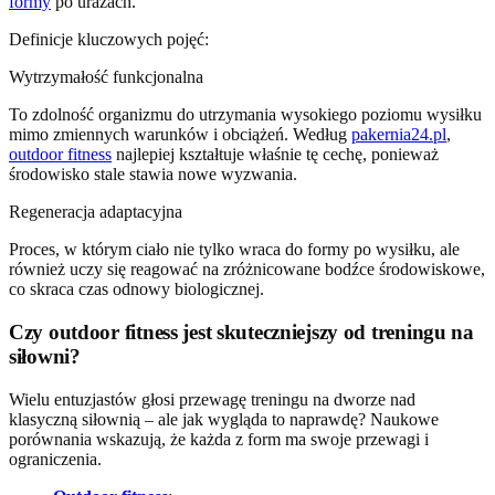
formy
po urazach.
Definicje kluczowych pojęć:
Wytrzymałość funkcjonalna
To zdolność organizmu do utrzymania wysokiego poziomu wysiłku
mimo zmiennych warunków i obciążeń. Według
pakernia24.pl
,
outdoor fitness
najlepiej kształtuje właśnie tę cechę, ponieważ
środowisko stale stawia nowe wyzwania.
Regeneracja adaptacyjna
Proces, w którym ciało nie tylko wraca do formy po wysiłku, ale
również uczy się reagować na zróżnicowane bodźce środowiskowe,
co skraca czas odnowy biologicznej.
Czy outdoor fitness jest skuteczniejszy od treningu na
siłowni?
Wielu entuzjastów głosi przewagę treningu na dworze nad
klasyczną siłownią – ale jak wygląda to naprawdę? Naukowe
porównania wskazują, że każda z form ma swoje przewagi i
ograniczenia.