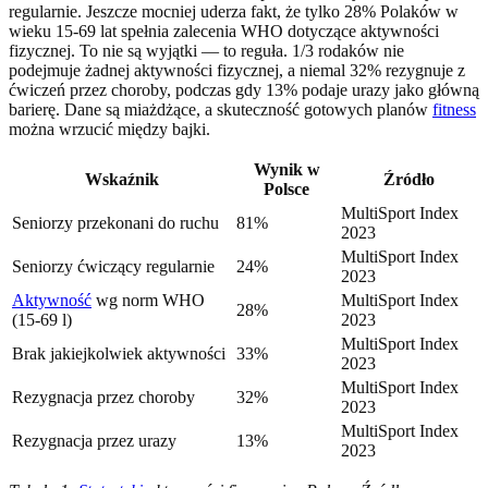
regularnie. Jeszcze mocniej uderza fakt, że tylko 28% Polaków w
wieku 15-69 lat spełnia zalecenia WHO dotyczące aktywności
fizycznej. To nie są wyjątki — to reguła. 1/3 rodaków nie
podejmuje żadnej aktywności fizycznej, a niemal 32% rezygnuje z
ćwiczeń przez choroby, podczas gdy 13% podaje urazy jako główną
barierę. Dane są miażdżące, a skuteczność gotowych planów
fitness
można wrzucić między bajki.
Wynik w
Wskaźnik
Źródło
Polsce
MultiSport Index
Seniorzy przekonani do ruchu
81%
2023
MultiSport Index
Seniorzy ćwiczący regularnie
24%
2023
Aktywność
wg norm WHO
MultiSport Index
28%
(15-69 l)
2023
MultiSport Index
Brak jakiejkolwiek aktywności
33%
2023
MultiSport Index
Rezygnacja przez choroby
32%
2023
MultiSport Index
Rezygnacja przez urazy
13%
2023