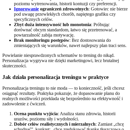
poziomu wytrenowania, historii kontuzji czy preferencji.
Ignorowanie
ograniczeń zdrowotnych
: Gotowiec nie bierze
pod uwagę przewlekłych chorób, napiętego grafiku czy
specyficznych celów.
Zbyt duża intensywność lub monotonia
: Próbując
dorównać obcym standardom, łatwo się przetrenować, a
powtarzalność zabija motywację.
Brak monitoringu postępów
: Bez dostosowania do
zmieniających się warunków, nawet najlepszy plan traci sens.
Powielanie niesprawdzonych schematów to trening do nikąd.
Personalizacja wygrywa nie dzięki marketingowi, lecz brutalnej
skuteczności.
Jak działa personalizacja treningu w praktyce
Personalizacja treningu to nie moda — to konieczność, jeśli chcesz
osiągnąć rezultaty. Praktyka pokazuje, że dopasowanie planu do
realnych możliwości przekłada się bezpośrednio na efektywność i
zadowolenie z ćwiczeń.
Ocena punktu wyjścia
: Analiza stanu zdrowia, historii
urazów, poziomu siły i wydolności.
Dobór celów realistycznych i mierzalnych
: Zamiast „chcę
schudnąć”, konkret: „chcę zredukować tkankę tłuszczową o