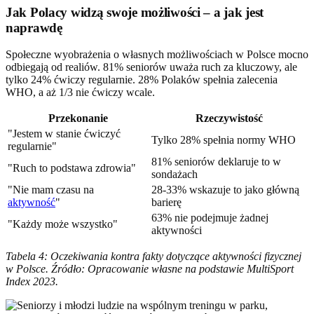
Jak Polacy widzą swoje możliwości – a jak jest
naprawdę
Społeczne wyobrażenia o własnych możliwościach w Polsce mocno
odbiegają od realiów. 81% seniorów uważa ruch za kluczowy, ale
tylko 24% ćwiczy regularnie. 28% Polaków spełnia zalecenia
WHO, a aż 1/3 nie ćwiczy wcale.
Przekonanie
Rzeczywistość
"Jestem w stanie ćwiczyć
Tylko 28% spełnia normy WHO
regularnie"
81% seniorów deklaruje to w
"Ruch to podstawa zdrowia"
sondażach
"Nie mam czasu na
28-33% wskazuje to jako główną
aktywność
"
barierę
63% nie podejmuje żadnej
"Każdy może wszystko"
aktywności
Tabela 4: Oczekiwania kontra fakty dotyczące aktywności fizycznej
w Polsce. Źródło: Opracowanie własne na podstawie MultiSport
Index 2023.