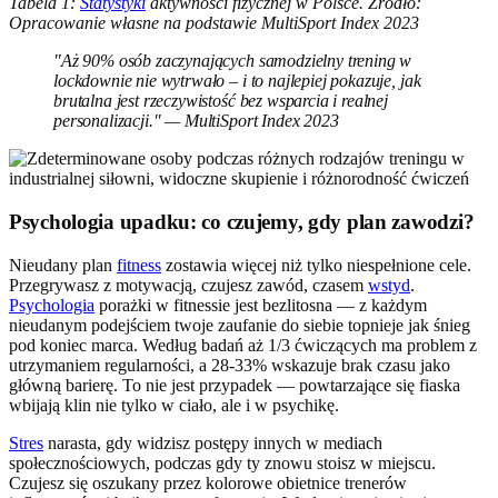
Tabela 1:
Statystyki
aktywności fizycznej w Polsce. Źródło:
Opracowanie własne na podstawie MultiSport Index 2023
"Aż 90% osób zaczynających samodzielny trening w
lockdownie nie wytrwało – i to najlepiej pokazuje, jak
brutalna jest rzeczywistość bez wsparcia i realnej
personalizacji." — MultiSport Index 2023
Psychologia upadku: co czujemy, gdy plan zawodzi?
Nieudany plan
fitness
zostawia więcej niż tylko niespełnione cele.
Przegrywasz z motywacją, czujesz zawód, czasem
wstyd
.
Psychologia
porażki w fitnessie jest bezlitosna — z każdym
nieudanym podejściem twoje zaufanie do siebie topnieje jak śnieg
pod koniec marca. Według badań aż 1/3 ćwiczących ma problem z
utrzymaniem regularności, a 28-33% wskazuje brak czasu jako
główną barierę. To nie jest przypadek — powtarzające się fiaska
wbijają klin nie tylko w ciało, ale i w psychikę.
Stres
narasta, gdy widzisz postępy innych w mediach
społecznościowych, podczas gdy ty znowu stoisz w miejscu.
Czujesz się oszukany przez kolorowe obietnice trenerów