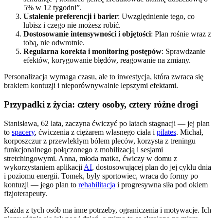
5% w 12 tygodni”.
Ustalenie preferencji i barier
: Uwzględnienie tego, co
lubisz i czego nie możesz robić.
Dostosowanie intensywności i objętości
: Plan rośnie wraz z
tobą, nie odwrotnie.
Regularna korekta i monitoring postępów
: Sprawdzanie
efektów, korygowanie błędów, reagowanie na zmiany.
Personalizacja wymaga czasu, ale to inwestycja, która zwraca się
brakiem kontuzji i nieporównywalnie lepszymi efektami.
Przypadki z życia: cztery osoby, cztery różne drogi
Stanisława, 62 lata, zaczyna ćwiczyć po latach stagnacji — jej plan
to
spacery
, ćwiczenia z ciężarem własnego ciała i
pilates
. Michał,
korposzczur z przewlekłym bólem pleców, korzysta z treningu
funkcjonalnego połączonego z mobilizacją i sesjami
stretchingowymi. Anna, młoda matka, ćwiczy w domu z
wykorzystaniem aplikacji
AI
, dostosowującej plan do jej cyklu dnia
i poziomu energii. Tomek, były sportowiec, wraca do formy po
kontuzji — jego plan to
rehabilitacja
i progresywna siła pod okiem
fizjoterapeuty.
Każda z tych osób ma inne potrzeby, ograniczenia i motywacje. Ich