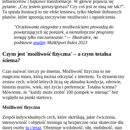
influencerów i bajkowe transformacje. W głowie pojawia się
pytanie: „Czy jestem gorszy/gorsza? Czy coś jest ze mną nie tak?”.
Ta spirala frustracji to nie efekt lenistwa, tylko błędnie dobranych
planów, które ignorują rzeczywiste możliwości i ograniczenia.
"Oczekiwania niezgodne z możliwościami prowadzą do
powtarzających się porażek, a nierealistyczne programy
trenują tylko rozczarowanie." — Illustrative, na
podstawie
analizy
MultiSport Index 2023
Czym jest 'możliwość fizyczna' – a czym totalna
ściema?
Czas nazwać rzeczy po imieniu. Możliwość fizyczna to nie
magiczna miara, którą można odczytać z internetu. To dynamiczny
zestaw cech, wśród których liczą się aktualna kondycja, zdrowie,
historia urazów, wiek, styl życia i preferencje. Totalna ściema?
Mówienie, że "każdy może zrobić 100 pompek w miesiąc" bez
względu na punkt startowy.
Możliwość fizyczna
Zespół indywidualnych cech, które określają, jakie ćwiczenia,
intensywność i objętość treningu są bezpieczne oraz skuteczne dla
danej osoby
tu i teraz
. Obejmuje wydolność, siłę, mobilność, stan