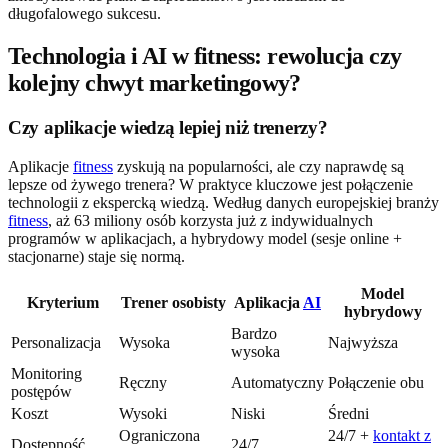
długofalowego sukcesu.
Technologia i AI w fitness: rewolucja czy
kolejny chwyt marketingowy?
Czy aplikacje wiedzą lepiej niż trenerzy?
Aplikacje
fitness
zyskują na popularności, ale czy naprawdę są
lepsze od żywego trenera? W praktyce kluczowe jest połączenie
technologii z ekspercką wiedzą. Według danych europejskiej branży
fitness
, aż 63 miliony osób korzysta już z indywidualnych
programów w aplikacjach, a hybrydowy model (sesje online +
stacjonarne) staje się normą.
Model
Kryterium
Trener osobisty
Aplikacja
AI
hybrydowy
Bardzo
Personalizacja
Wysoka
Najwyższa
wysoka
Monitoring
Ręczny
Automatyczny
Połączenie obu
postępów
Koszt
Wysoki
Niski
Średni
Ograniczona
24/7 +
kontakt z
Dostępność
24/7