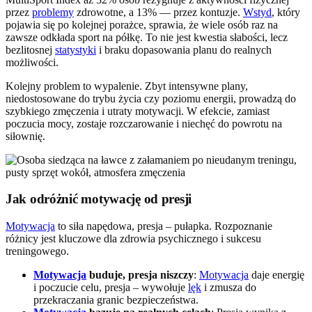
przez
problemy
zdrowotne, a 13% — przez kontuzje.
Wstyd
, który
pojawia się po kolejnej porażce, sprawia, że wiele osób raz na
zawsze odkłada sport na półkę. To nie jest kwestia słabości, lecz
bezlitosnej
statystyki
i braku dopasowania planu do realnych
możliwości.
Kolejny problem to wypalenie. Zbyt intensywne plany,
niedostosowane do trybu życia czy poziomu energii, prowadzą do
szybkiego zmęczenia i utraty motywacji. W efekcie, zamiast
poczucia mocy, zostaje rozczarowanie i niechęć do powrotu na
siłownię.
Jak odróżnić motywację od presji
Motywacja
to siła napędowa, presja – pułapka. Rozpoznanie
różnicy jest kluczowe dla zdrowia psychicznego i sukcesu
treningowego.
Motywacja
buduje, presja niszczy
:
Motywacja
daje energię
i poczucie celu, presja – wywołuje
lęk
i zmusza do
przekraczania granic bezpieczeństwa.