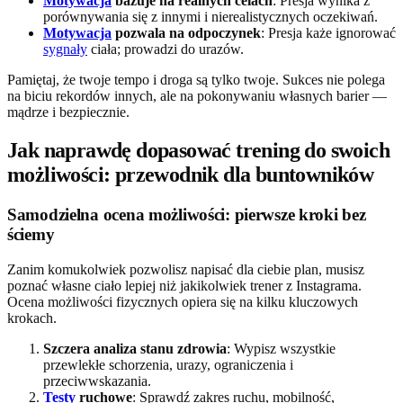
Motywacja
bazuje na realnych celach
: Presja wynika z
porównywania się z innymi i nierealistycznych oczekiwań.
Motywacja
pozwala na odpoczynek
: Presja każe ignorować
sygnały
ciała; prowadzi do urazów.
Pamiętaj, że twoje tempo i droga są tylko twoje. Sukces nie polega
na biciu rekordów innych, ale na pokonywaniu własnych barier —
mądrze i bezpiecznie.
Jak naprawdę dopasować trening do swoich
możliwości: przewodnik dla buntowników
Samodzielna ocena możliwości: pierwsze kroki bez
ściemy
Zanim komukolwiek pozwolisz napisać dla ciebie plan, musisz
poznać własne ciało lepiej niż jakikolwiek trener z Instagrama.
Ocena możliwości fizycznych opiera się na kilku kluczowych
krokach.
Szczera analiza stanu zdrowia
: Wypisz wszystkie
przewlekłe schorzenia, urazy, ograniczenia i
przeciwwskazania.
Testy
ruchowe
: Sprawdź zakres ruchu, mobilność,