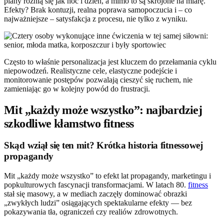
plany różnią się jak noc i dzień, a mimo to są skrojone na miarę.
Efekty? Brak kontuzji, realna poprawa samopoczucia i – co
najważniejsze – satysfakcja z procesu, nie tylko z wyniku.
Często to właśnie personalizacja jest kluczem do przełamania cyklu
niepowodzeń. Realistyczne cele, elastyczne podejście i
monitorowanie postępów pozwalają cieszyć się ruchem, nie
zamieniając go w kolejny powód do frustracji.
Mit „każdy może wszystko”: najbardziej
szkodliwe kłamstwo fitness
Skąd wziął się ten mit? Krótka historia fitnessowej
propagandy
Mit „każdy może wszystko” to efekt lat propagandy, marketingu i
popkulturowych fascynacji transformacjami. W latach 80.
fitness
stał się masowy, a w mediach zaczęły dominować obrazki
„zwykłych ludzi” osiągających spektakularne efekty — bez
pokazywania tła, ograniczeń czy realiów zdrowotnych.