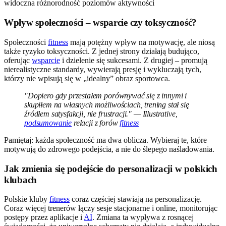
Wpływ społeczności – wsparcie czy toksyczność?
Społeczności
fitness
mają potężny wpływ na motywację, ale niosą
także ryzyko toksyczności. Z jednej strony działają budująco,
oferując
wsparcie
i dzielenie się sukcesami. Z drugiej – promują
nierealistyczne standardy, wywierają presję i wykluczają tych,
którzy nie wpisują się w „idealny” obraz sportowca.
"Dopiero gdy przestałem porównywać się z innymi i
skupiłem na własnych możliwościach, trening stał się
źródłem satysfakcji, nie frustracji." — Illustrative,
podsumowanie
relacji z forów
fitness
Pamiętaj: każda społeczność ma dwa oblicza. Wybieraj te, które
motywują do zdrowego podejścia, a nie do ślepego naśladowania.
Jak zmienia się podejście do personalizacji w polskich
klubach
Polskie kluby
fitness
coraz częściej stawiają na personalizację.
Coraz więcej trenerów łączy sesje stacjonarne i online, monitorując
postępy przez aplikacje i
AI
. Zmiana ta wypływa z rosnącej