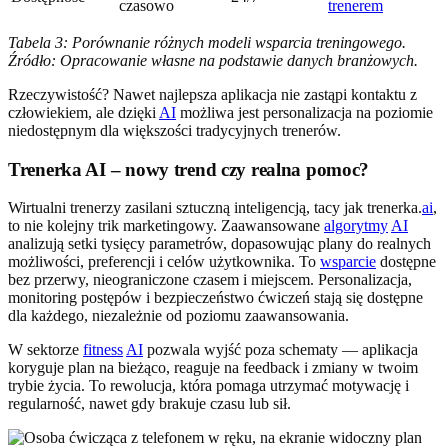
czasowo
trenerem
Tabela 3: Porównanie różnych modeli wsparcia treningowego.
Źródło: Opracowanie własne na podstawie danych branżowych.
Rzeczywistość? Nawet najlepsza aplikacja nie zastąpi kontaktu z
człowiekiem, ale dzięki
AI
możliwa jest personalizacja na poziomie
niedostępnym dla większości tradycyjnych trenerów.
Trenerka AI – nowy trend czy realna pomoc?
Wirtualni trenerzy zasilani sztuczną inteligencją, tacy jak trenerka.
ai
,
to nie kolejny trik marketingowy. Zaawansowane
algorytmy
AI
analizują setki tysięcy parametrów, dopasowując plany do realnych
możliwości, preferencji i celów użytkownika. To
wsparcie
dostępne
bez przerwy, nieograniczone czasem i miejscem. Personalizacja,
monitoring postępów i bezpieczeństwo ćwiczeń stają się dostępne
dla każdego, niezależnie od poziomu zaawansowania.
W sektorze
fitness
AI
pozwala wyjść poza schematy — aplikacja
koryguje plan na bieżąco, reaguje na feedback i zmiany w twoim
trybie życia. To rewolucja, która pomaga utrzymać motywację i
regularność, nawet gdy brakuje czasu lub sił.