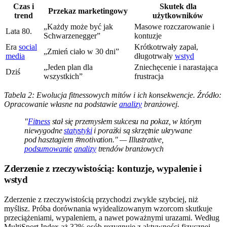
Czas i
Skutek dla
Przekaz marketingowy
trend
użytkowników
„Każdy może być jak
Masowe rozczarowanie i
Lata 80.
Schwarzenegger”
kontuzje
Era
social
Krótkotrwały zapał,
„Zmień ciało w 30 dni”
media
długotrwały
wstyd
„Jeden plan dla
Zniechęcenie i narastająca
Dziś
wszystkich”
frustracja
Tabela 2: Ewolucja fitnessowych mitów i ich konsekwencje. Źródło:
Opracowanie własne na podstawie
analizy
branżowej.
"
Fitness
stał się przemysłem sukcesu na pokaz, w którym
niewygodne
statystyki
i porażki są skrzętnie ukrywane
pod hasztagiem #motivation." — Illustrative,
podsumowanie
analizy
trendów branżowych
Zderzenie z rzeczywistością: kontuzje, wypalenie i
wstyd
Zderzenie z rzeczywistością przychodzi zwykle szybciej, niż
myślisz. Próba dorównania wyidealizowanym wzorcom skutkuje
przeciążeniami, wypaleniem, a nawet poważnymi urazami. Według
MultiSport Index aż 32% osób rezygnuje z aktywności fizycznej