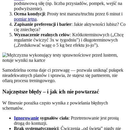
podstawową siłę (np. liczba przysiadów, pompek, wejść na
podwyższenie).
Ocena kondycji
: Prosty test marszu/truchtu przez 6 minut i
pomiar tętna
.
Zapisanie preferencji i barier
: Jakie aktywności lubisz? Co
cię zniechęca?
Wyznaczenie realnych celów
: Krótkoterminowych („Chcę
regularnie ćwiczyć 3x w tygodniu”) i długoterminowych
(„Zredukować wagę o 5 kg bez efektu jo-jo”).
Samodzielna ocena daje ci przewagę — pozwala uniknąć pułapek
nieadekwatnych planów i sprawia, że stajesz się partnerem, nie
ofiarą procesu treningowego.
Najczęstsze błędy – i jak ich nie powtarzać
W fitnessie porażka często wynika z powielania błędnych
schematów.
Ignorowanie
sygnałów ciała
: Przetrenowanie jest prostą
drogą do kontuzji.
Brak systematyczności
: Ćwiczenia „od święta” nigdy nie