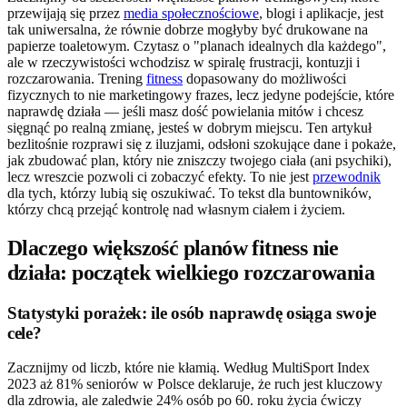
przewijają się przez
media społecznościowe
, blogi i aplikacje, jest
tak uniwersalna, że równie dobrze mogłyby być drukowane na
papierze toaletowym. Czytasz o "planach idealnych dla każdego",
ale w rzeczywistości wchodzisz w spiralę frustracji, kontuzji i
rozczarowania. Trening
fitness
dopasowany do możliwości
fizycznych to nie marketingowy frazes, lecz jedyne podejście, które
naprawdę działa — jeśli masz dość powielania mitów i chcesz
sięgnąć po realną zmianę, jesteś w dobrym miejscu. Ten artykuł
bezlitośnie rozprawi się z iluzjami, odsłoni szokujące dane i pokaże,
jak zbudować plan, który nie zniszczy twojego ciała (ani psychiki),
lecz wreszcie pozwoli ci zobaczyć efekty. To nie jest
przewodnik
dla tych, którzy lubią się oszukiwać. To tekst dla buntowników,
którzy chcą przejąć kontrolę nad własnym ciałem i życiem.
Dlaczego większość planów fitness nie
działa: początek wielkiego rozczarowania
Statystyki porażek: ile osób naprawdę osiąga swoje
cele?
Zacznijmy od liczb, które nie kłamią. Według MultiSport Index
2023 aż 81% seniorów w Polsce deklaruje, że ruch jest kluczowy
dla zdrowia, ale zaledwie 24% osób po 60. roku życia ćwiczy