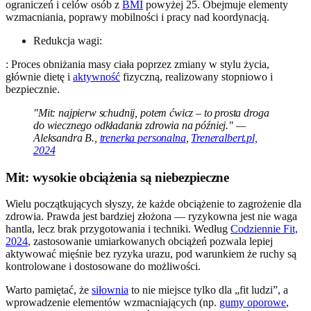
ograniczeń i celów osób z
BMI
powyżej 25. Obejmuje elementy
wzmacniania, poprawy mobilności i pracy nad koordynacją.
Redukcja wagi:
: Proces obniżania masy ciała poprzez zmiany w stylu życia,
głównie dietę i
aktywność
fizyczną, realizowany stopniowo i
bezpiecznie.
"Mit: najpierw schudnij, potem ćwicz – to prosta droga
do wiecznego odkładania zdrowia na później." —
Aleksandra B.,
trenerka personalna
,
Treneralbert.pl,
2024
Mit: wysokie obciążenia są niebezpieczne
Wielu początkujących słyszy, że każde obciążenie to zagrożenie dla
zdrowia. Prawda jest bardziej złożona — ryzykowna jest nie waga
hantla, lecz brak przygotowania i techniki. Według
Codziennie Fit,
2024
, zastosowanie umiarkowanych obciążeń pozwala lepiej
aktywować mięśnie bez ryzyka urazu, pod warunkiem że ruchy są
kontrolowane i dostosowane do możliwości.
Warto pamiętać, że
siłownia
to nie miejsce tylko dla „fit ludzi”, a
wprowadzenie elementów wzmacniających (np.
gumy oporowe
,