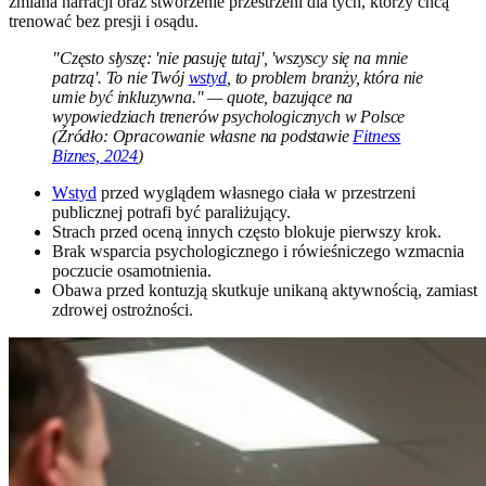
zmiana narracji oraz stworzenie przestrzeni dla tych, którzy chcą
trenować bez presji i osądu.
"Często słyszę: 'nie pasuję tutaj', 'wszyscy się na mnie
patrzą'. To nie Twój
wstyd
, to problem branży, która nie
umie być inkluzywna." — quote, bazujące na
wypowiedziach trenerów psychologicznych w Polsce
(Źródło: Opracowanie własne na podstawie
Fitness
Biznes, 2024
)
Wstyd
przed wyglądem własnego ciała w przestrzeni
publicznej potrafi być paraliżujący.
Strach przed oceną innych często blokuje pierwszy krok.
Brak wsparcia psychologicznego i rówieśniczego wzmacnia
poczucie osamotnienia.
Obawa przed kontuzją skutkuje unikaną aktywnością, zamiast
zdrowej ostrożności.