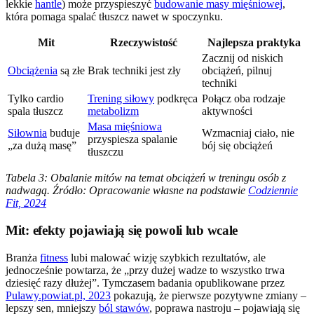
lekkie
hantle
) może przyspieszyć
budowanie masy mięśniowej
,
która pomaga spalać tłuszcz nawet w spoczynku.
Mit
Rzeczywistość
Najlepsza praktyka
Zacznij od niskich
Obciążenia
są złe
Brak techniki jest zły
obciążeń, pilnuj
techniki
Tylko cardio
Trening siłowy
podkręca
Połącz oba rodzaje
spala tłuszcz
metabolizm
aktywności
Masa mięśniowa
Siłownia
buduje
Wzmacniaj ciało, nie
przyspiesza spalanie
„za dużą masę”
bój się obciążeń
tłuszczu
Tabela 3: Obalanie mitów na temat obciążeń w treningu osób z
nadwagą. Źródło: Opracowanie własne na podstawie
Codziennie
Fit, 2024
Mit: efekty pojawiają się powoli lub wcale
Branża
fitness
lubi malować wizję szybkich rezultatów, ale
jednocześnie powtarza, że „przy dużej wadze to wszystko trwa
dziesięć razy dłużej”. Tymczasem badania opublikowane przez
Pulawy.powiat.pl, 2023
pokazują, że pierwsze pozytywne zmiany –
lepszy sen, mniejszy
ból stawów
, poprawa nastroju – pojawiają się