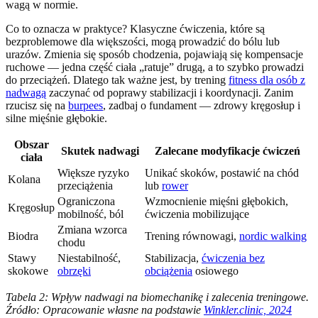
wagą w normie.
Co to oznacza w praktyce? Klasyczne ćwiczenia, które są
bezproblemowe dla większości, mogą prowadzić do bólu lub
urazów. Zmienia się sposób chodzenia, pojawiają się kompensacje
ruchowe — jedna część ciała „ratuje” drugą, a to szybko prowadzi
do przeciążeń. Dlatego tak ważne jest, by trening
fitness dla osób z
nadwagą
zaczynać od poprawy stabilizacji i koordynacji. Zanim
rzucisz się na
burpees
, zadbaj o fundament — zdrowy kręgosłup i
silne mięśnie głębokie.
Obszar
Skutek nadwagi
Zalecane modyfikacje ćwiczeń
ciała
Większe ryzyko
Unikać skoków, postawić na chód
Kolana
przeciążenia
lub
rower
Ograniczona
Wzmocnienie mięśni głębokich,
Kręgosłup
mobilność, ból
ćwiczenia mobilizujące
Zmiana wzorca
Biodra
Trening równowagi,
nordic walking
chodu
Stawy
Niestabilność,
Stabilizacja,
ćwiczenia bez
skokowe
obrzęki
obciążenia
osiowego
Tabela 2: Wpływ nadwagi na biomechanikę i zalecenia treningowe.
Źródło: Opracowanie własne na podstawie
Winkler.clinic, 2024