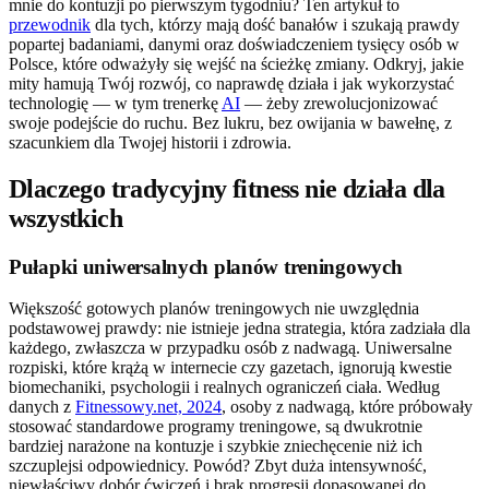
mnie do kontuzji po pierwszym tygodniu? Ten artykuł to
przewodnik
dla tych, którzy mają dość banałów i szukają prawdy
popartej badaniami, danymi oraz doświadczeniem tysięcy osób w
Polsce, które odważyły się wejść na ścieżkę zmiany. Odkryj, jakie
mity hamują Twój rozwój, co naprawdę działa i jak wykorzystać
technologię — w tym trenerkę
AI
— żeby zrewolucjonizować
swoje podejście do ruchu. Bez lukru, bez owijania w bawełnę, z
szacunkiem dla Twojej historii i zdrowia.
Dlaczego tradycyjny fitness nie działa dla
wszystkich
Pułapki uniwersalnych planów treningowych
Większość gotowych planów treningowych nie uwzględnia
podstawowej prawdy: nie istnieje jedna strategia, która zadziała dla
każdego, zwłaszcza w przypadku osób z nadwagą. Uniwersalne
rozpiski, które krążą w internecie czy gazetach, ignorują kwestie
biomechaniki, psychologii i realnych ograniczeń ciała. Według
danych z
Fitnessowy.net, 2024
, osoby z nadwagą, które próbowały
stosować standardowe programy treningowe, są dwukrotnie
bardziej narażone na kontuzje i szybkie zniechęcenie niż ich
szczuplejsi odpowiednicy. Powód? Zbyt duża intensywność,
niewłaściwy dobór ćwiczeń i brak progresji dopasowanej do