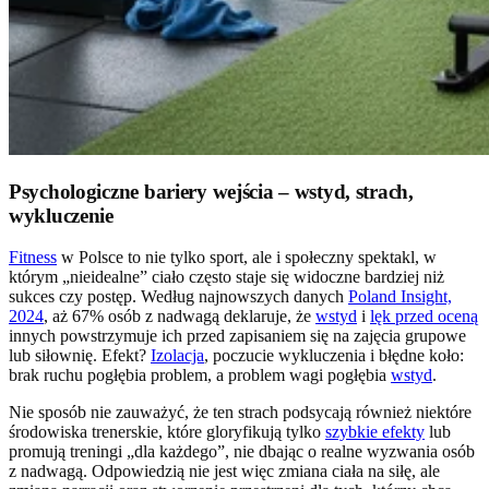
Psychologiczne bariery wejścia – wstyd, strach,
wykluczenie
Fitness
w Polsce to nie tylko sport, ale i społeczny spektakl, w
którym „nieidealne” ciało często staje się widoczne bardziej niż
sukces czy postęp. Według najnowszych danych
Poland Insight,
2024
, aż 67% osób z nadwagą deklaruje, że
wstyd
i
lęk przed oceną
innych powstrzymuje ich przed zapisaniem się na zajęcia grupowe
lub siłownię. Efekt?
Izolacja
, poczucie wykluczenia i błędne koło:
brak ruchu pogłębia problem, a problem wagi pogłębia
wstyd
.
Nie sposób nie zauważyć, że ten strach podsycają również niektóre
środowiska trenerskie, które gloryfikują tylko
szybkie efekty
lub
promują treningi „dla każdego”, nie dbając o realne wyzwania osób
z nadwagą. Odpowiedzią nie jest więc zmiana ciała na siłę, ale