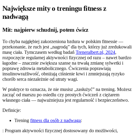
Największe mity o treningu fitness z
nadwagą
Mit: najpierw schudnij, potem ćwicz
To chyba najgłębiej zakorzeniona bzdura w polskim fitnessie —
przekonanie, że ruch jest „nagrodą” dla tych, którzy już zredukowali
masę ciała. Tymczasem według badań
Treneralbert.pl, 2024
,
rozpoczęcie regularnej aktywności fizycznej od razu – nawet bardzo
łagodne – znacznie zwiększa szanse na trwałą zmianę sylwetki i
poprawę zdrowia metabolicznego. Ćwiczenia poprawiają
insulinowrażliwość, obniżają ciśnienie krwi i zmniejszają ryzyko
chorób serca niezależnie od utraty wagi.
W praktyce to oznacza, że nie musisz „zasłużyć” na trening. Możesz
zacząć od marszu po osiedlu czy prostych ćwiczeń z ciężarem
własnego ciała — najważniejsza jest regularność i bezpieczeństwo.
Definicje:
Trening
fitness dla osób z nadwagą
:
: Program aktywności fizycznej dostosowany do możliwości,