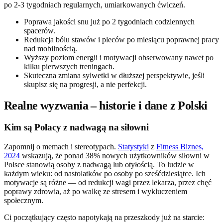
po 2-3 tygodniach regularnych, umiarkowanych ćwiczeń.
Poprawa jakości snu już po 2 tygodniach codziennych
spacerów.
Redukcja bólu stawów i pleców po miesiącu poprawnej pracy
nad mobilnością.
Wyższy poziom energii i motywacji obserwowany nawet po
kilku pierwszych treningach.
Skuteczna zmiana sylwetki w dłuższej perspektywie, jeśli
skupisz się na progresji, a nie perfekcji.
Realne wyzwania – historie i dane z Polski
Kim są Polacy z nadwagą na siłowni
Zapomnij o memach i stereotypach.
Statystyki
z
Fitness Biznes,
2024
wskazują, że ponad 38% nowych użytkowników siłowni w
Polsce stanowią osoby z nadwagą lub otyłością. To ludzie w
każdym wieku: od nastolatków po osoby po sześćdziesiątce. Ich
motywacje są różne — od redukcji wagi przez lekarza, przez chęć
poprawy zdrowia, aż po walkę ze stresem i wykluczeniem
społecznym.
Ci początkujący często napotykają na przeszkody już na starcie: