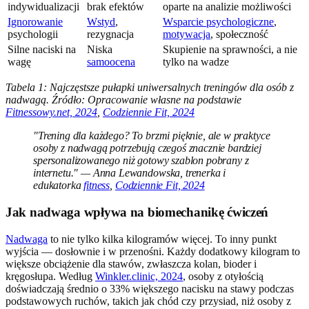
indywidualizacji
brak efektów
oparte na analizie możliwości
Ignorowanie
Wstyd
,
Wsparcie psychologiczne
,
psychologii
rezygnacja
motywacja
, społeczność
Silne naciski na
Niska
Skupienie na sprawności, a nie
wagę
samoocena
tylko na wadze
Tabela 1: Najczęstsze pułapki uniwersalnych treningów dla osób z
nadwagą. Źródło: Opracowanie własne na podstawie
Fitnessowy.net, 2024
,
Codziennie Fit, 2024
"Trening dla każdego? To brzmi pięknie, ale w praktyce
osoby z nadwagą potrzebują czegoś znacznie bardziej
spersonalizowanego niż gotowy szablon pobrany z
internetu." — Anna Lewandowska, trenerka i
edukatorka
fitness
,
Codziennie Fit, 2024
Jak nadwaga wpływa na biomechanikę ćwiczeń
Nadwaga
to nie tylko kilka kilogramów więcej. To inny punkt
wyjścia — dosłownie i w przenośni. Każdy dodatkowy kilogram to
większe obciążenie dla stawów, zwłaszcza kolan, bioder i
kręgosłupa. Według
Winkler.clinic, 2024
, osoby z otyłością
doświadczają średnio o 33% większego nacisku na stawy podczas
podstawowych ruchów, takich jak chód czy przysiad, niż osoby z