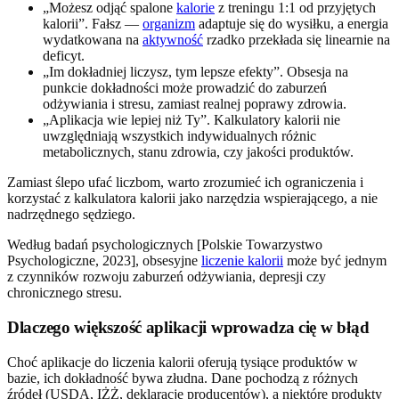
„Możesz odjąć spalone
kalorie
z treningu 1:1 od przyjętych
kalorii”. Fałsz —
organizm
adaptuje się do wysiłku, a energia
wydatkowana na
aktywność
rzadko przekłada się linearnie na
deficyt.
„Im dokładniej liczysz, tym lepsze efekty”. Obsesja na
punkcie dokładności może prowadzić do zaburzeń
odżywiania i stresu, zamiast realnej poprawy zdrowia.
„Aplikacja wie lepiej niż Ty”. Kalkulatory kalorii nie
uwzględniają wszystkich indywidualnych różnic
metabolicznych, stanu zdrowia, czy jakości produktów.
Zamiast ślepo ufać liczbom, warto zrozumieć ich ograniczenia i
korzystać z kalkulatora kalorii jako narzędzia wspierającego, a nie
nadrzędnego sędziego.
Według badań psychologicznych [Polskie Towarzystwo
Psychologiczne, 2023], obsesyjne
liczenie kalorii
może być jednym
z czynników rozwoju zaburzeń odżywiania, depresji czy
chronicznego stresu.
Dlaczego większość aplikacji wprowadza cię w błąd
Choć aplikacje do liczenia kalorii oferują tysiące produktów w
bazie, ich dokładność bywa złudna. Dane pochodzą z różnych
źródeł (USDA, IŻŻ, deklaracje producentów), a niektóre produkty