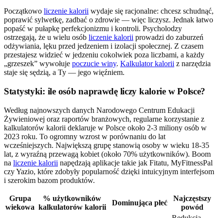
Początkowo
liczenie kalorii
wydaje się racjonalne: chcesz schudnąć,
poprawić sylwetkę, zadbać o zdrowie — więc liczysz. Jednak łatwo
popaść w pułapkę perfekcjonizmu i kontroli. Psycholodzy
ostrzegają, że u wielu osób
liczenie kalorii
prowadzi do zaburzeń
odżywiania, lęku przed jedzeniem i izolacji społecznej. Z czasem
przestajesz widzieć w jedzeniu cokolwiek poza liczbami, a każdy
„grzeszek” wywołuje
poczucie winy
.
Kalkulator kalorii
z narzędzia
staje się sędzią, a Ty — jego więźniem.
Statystyki: ile osób naprawdę liczy kalorie w Polsce?
Według najnowszych danych Narodowego Centrum Edukacji
Żywieniowej oraz raportów branżowych, regularne korzystanie z
kalkulatorów kalorii deklaruje w Polsce około 2-3 miliony osób w
2023 roku. To ogromny wzrost w porównaniu do lat
wcześniejszych. Największą grupę stanowią osoby w wieku 18-35
lat, z wyraźną przewagą kobiet (około 70% użytkowników). Boom
na
liczenie kalorii
napędzają aplikacje takie jak Fitatu, MyFitnessPal
czy Yazio, które zdobyły popularność dzięki intuicyjnym interfejsom
i szerokim bazom produktów.
Grupa
% użytkowników
Najczęstszy
Dominująca płeć
wiekowa
kalkulatorów kalorii
powód
Redukcja