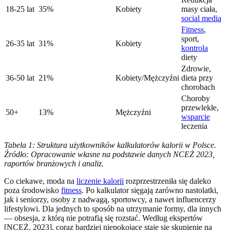
18-25 lat
35%
Kobiety
masy ciała,
social media
Fitness
,
sport,
26-35 lat
31%
Kobiety
kontrola
diety
Zdrowie,
36-50 lat
21%
Kobiety/Mężczyźni
dieta przy
chorobach
Choroby
przewlekłe,
50+
13%
Mężczyźni
wsparcie
leczenia
Tabela 1: Struktura użytkowników kalkulatorów kalorii w Polsce.
Źródło: Opracowanie własne na podstawie danych NCEŻ 2023,
raportów branżowych i analiz.
Co ciekawe, moda na
liczenie kalorii
rozprzestrzeniła się daleko
poza środowisko
fitness
. Po kalkulator sięgają zarówno nastolatki,
jak i seniorzy, osoby z nadwagą, sportowcy, a nawet influencerzy
lifestylowi. Dla jednych to sposób na utrzymanie formy, dla innych
— obsesja, z którą nie potrafią się rozstać. Według ekspertów
[NCEŻ, 2023], coraz bardziej niepokojące staje się skupienie na