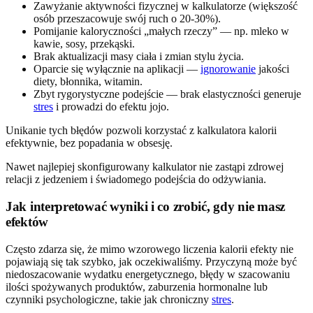
Zawyżanie aktywności fizycznej w kalkulatorze (większość
osób przeszacowuje swój ruch o 20-30%).
Pomijanie kaloryczności „małych rzeczy” — np. mleko w
kawie, sosy, przekąski.
Brak aktualizacji masy ciała i zmian stylu życia.
Oparcie się wyłącznie na aplikacji —
ignorowanie
jakości
diety, błonnika, witamin.
Zbyt rygorystyczne podejście — brak elastyczności generuje
stres
i prowadzi do efektu jojo.
Unikanie tych błędów pozwoli korzystać z kalkulatora kalorii
efektywnie, bez popadania w obsesję.
Nawet najlepiej skonfigurowany kalkulator nie zastąpi zdrowej
relacji z jedzeniem i świadomego podejścia do odżywiania.
Jak interpretować wyniki i co zrobić, gdy nie masz
efektów
Często zdarza się, że mimo wzorowego liczenia kalorii efekty nie
pojawiają się tak szybko, jak oczekiwaliśmy. Przyczyną może być
niedoszacowanie wydatku energetycznego, błędy w szacowaniu
ilości spożywanych produktów, zaburzenia hormonalne lub
czynniki psychologiczne, takie jak chroniczny
stres
.