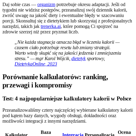
Daj sobie czas —
organizm
potrzebuje okresu adaptacji. Jeśli od
tygodni nie widzisz postępów, przeanalizuj swój dziennik kalorii,
zwróć uwagę na jakość diety i ewentualne błędy w szacowaniu
porcji. Skonsultuj się z dietetykiem lub skorzystaj z profesjonalnych
narzędzi, takich jak
trenerka.ai
, które pomogą Ci spojrzeć na
zdrowie szerzej niż przez pryzmat liczb.
„Nie każda stagnacja oznacza błąd w liczeniu kalorii —
czasem ciało potrzebuje resetu lub zmiany strategii.
Warto wtedy skupić się na jakości jedzenia i zmniejszeniu
stresu.” — mgr Karol Wójcik,
dietetyk
sportowy,
DietetykaOnline, 2023
Porównanie kalkulatorów: ranking,
przewagi i kompromisy
Test: 4 najpopularniejsze kalkulatory kalorii w Polsce
Przeanalizowaliśmy cztery najczęściej wybierane kalkulatory kalorii
pod kątem bazy danych, wygody obsługi, dokładności oraz
możliwości integracji z innymi narzędziami.
Baza
Ocena
Kalkulator
Integracja
Personalizacja