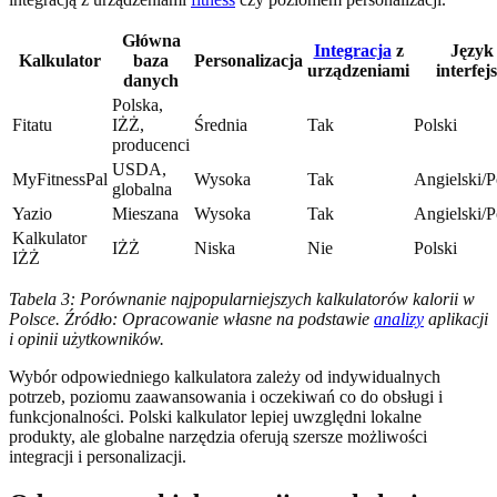
Główna
Integracja
z
Język
Kalkulator
baza
Personalizacja
urządzeniami
interfej
danych
Polska,
Fitatu
IŻŻ,
Średnia
Tak
Polski
producenci
USDA,
MyFitnessPal
Wysoka
Tak
Angielski/P
globalna
Yazio
Mieszana
Wysoka
Tak
Angielski/P
Kalkulator
IŻŻ
Niska
Nie
Polski
IŻŻ
Tabela 3: Porównanie najpopularniejszych kalkulatorów kalorii w
Polsce. Źródło: Opracowanie własne na podstawie
analizy
aplikacji
i opinii użytkowników.
Wybór odpowiedniego kalkulatora zależy od indywidualnych
potrzeb, poziomu zaawansowania i oczekiwań co do obsługi i
funkcjonalności. Polski kalkulator lepiej uwzględni lokalne
produkty, ale globalne narzędzia oferują szersze możliwości
integracji i personalizacji.