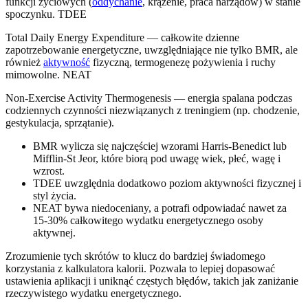
funkcji życiowych (
oddychanie
, krążenie, praca narządów) w stanie
spoczynku. TDEE
Total Daily Energy Expenditure — całkowite dzienne
zapotrzebowanie energetyczne, uwzględniające nie tylko BMR, ale
również
aktywność
fizyczną, termogenezę pożywienia i ruchy
mimowolne. NEAT
Non-Exercise Activity Thermogenesis — energia spalana podczas
codziennych czynności niezwiązanych z treningiem (np. chodzenie,
gestykulacja, sprzątanie).
BMR wylicza się najczęściej wzorami Harris-Benedict lub
Mifflin-St Jeor, które biorą pod uwagę wiek, płeć, wagę i
wzrost.
TDEE uwzględnia dodatkowo poziom aktywności fizycznej i
styl życia.
NEAT bywa niedoceniany, a potrafi odpowiadać nawet za
15-30% całkowitego wydatku energetycznego osoby
aktywnej.
Zrozumienie tych skrótów to klucz do bardziej świadomego
korzystania z kalkulatora kalorii. Pozwala to lepiej dopasować
ustawienia aplikacji i uniknąć częstych błędów, takich jak zaniżanie
rzeczywistego wydatku energetycznego.