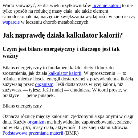
Warto zauważyć, że dla wielu użytkowników
liczenie kalorii
to nie
tylko sposób na redukcję masy ciała, ale także element
samodoskonalenia, narzędzie zwiększania wydajności w sporcie czy
wsparcie
w leczeniu chorób metabolicznych.
Jak naprawdę działa kalkulator kalorii?
Czym jest bilans energetyczny i dlaczego jest tak
ważny
Bilans energetyczny to fundament każdej diety i klucz do
zrozumienia, jak działa
kalkulator kalorii
. W uproszczeniu — to
różnica między ilością energii dostarczanej z pożywieniem a ilością
zużywaną przez
organizm
. Jeśli dostarczasz więcej kalorii, niż
zużywasz — tyjesz. Jeśli mniej — chudniesz. W teorii proste, w
praktyce — pełne pułapek.
Bilans energetyczny
Oznacza różnicę między kaloriami zjedzonymi a spalonymi w ciągu
dnia. Każdy
organizm
ma indywidualne zapotrzebowanie, zależne
od wieku, płci, masy ciała, aktywności fizycznej i stanu zdrowia.
Podstawowa przemiana materii
(BMR)