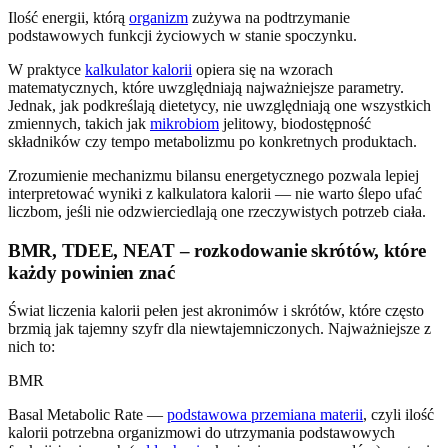
Ilość energii, którą
organizm
zużywa na podtrzymanie
podstawowych funkcji życiowych w stanie spoczynku.
W praktyce
kalkulator kalorii
opiera się na wzorach
matematycznych, które uwzględniają najważniejsze parametry.
Jednak, jak podkreślają dietetycy, nie uwzględniają one wszystkich
zmiennych, takich jak
mikrobiom
jelitowy, biodostępność
składników czy tempo metabolizmu po konkretnych produktach.
Zrozumienie mechanizmu bilansu energetycznego pozwala lepiej
interpretować wyniki z kalkulatora kalorii — nie warto ślepo ufać
liczbom, jeśli nie odzwierciedlają one rzeczywistych potrzeb ciała.
BMR, TDEE, NEAT – rozkodowanie skrótów, które
każdy powinien znać
Świat liczenia kalorii pełen jest akronimów i skrótów, które często
brzmią jak tajemny szyfr dla niewtajemniczonych. Najważniejsze z
nich to:
BMR
Basal Metabolic Rate —
podstawowa przemiana materii
, czyli ilość
kalorii potrzebna organizmowi do utrzymania podstawowych