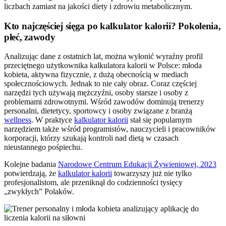
liczbach zamiast na jakości diety i zdrowiu metabolicznym.
Kto najczęściej sięga po kalkulator kalorii? Pokolenia,
płeć, zawody
Analizując dane z ostatnich lat, można wyłonić wyraźny profil
przeciętnego użytkownika kalkulatora kalorii w Polsce: młoda
kobieta, aktywna fizycznie, z dużą obecnością w mediach
społecznościowych. Jednak to nie cały obraz. Coraz częściej
narzędzi tych używają mężczyźni, osoby starsze i osoby z
problemami zdrowotnymi. Wśród zawodów dominują trenerzy
personalni, dietetycy, sportowcy i osoby związane z branżą
wellness
. W praktyce
kalkulator kalorii
stał się popularnym
narzędziem także wśród programistów, nauczycieli i pracowników
korporacji, którzy szukają kontroli nad dietą w czasach
nieustannego pośpiechu.
Kolejne badania
Narodowe Centrum Edukacji Żywieniowej, 2023
potwierdzają, że
kalkulator kalorii
towarzyszy już nie tylko
profesjonalistom, ale przeniknął do codzienności tysięcy
„zwykłych” Polaków.