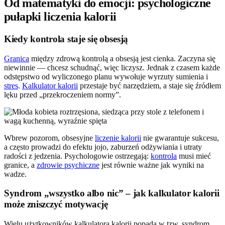
Od matematyki do emocji: psychologiczne
pułapki liczenia kalorii
Kiedy kontrola staje się obsesją
Granica
między zdrową kontrolą a obsesją jest cienka. Zaczyna się
niewinnie — chcesz schudnąć, więc liczysz. Jednak z czasem każde
odstępstwo od wyliczonego planu wywołuje wyrzuty sumienia i
stres
.
Kalkulator kalorii
przestaje być narzędziem, a staje się źródłem
lęku przed „przekroczeniem normy”.
Wbrew pozorom, obsesyjne
liczenie kalorii
nie gwarantuje sukcesu,
a często prowadzi do efektu jojo, zaburzeń odżywiania i utraty
radości z jedzenia. Psychologowie ostrzegają:
kontrola
musi mieć
granice, a
zdrowie psychiczne
jest równie ważne jak wyniki na
wadze.
Syndrom „wszystko albo nic” – jak kalkulator kalorii
może zniszczyć motywację
Wielu użytkowników kalkulatora kalorii popada w tzw. syndrom