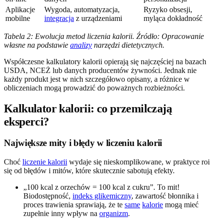
Aplikacje
Wygoda, automatyzacja,
Ryzyko obsesji,
mobilne
integracja
z urządzeniami
myląca dokładność
Tabela 2: Ewolucja metod liczenia kalorii. Źródło: Opracowanie
własne na podstawie
analizy
narzędzi dietetycznych.
Współczesne kalkulatory kalorii opierają się najczęściej na bazach
USDA, NCEŻ lub danych producentów żywności. Jednak nie
każdy produkt jest w nich szczegółowo opisany, a różnice w
obliczeniach mogą prowadzić do poważnych rozbieżności.
Kalkulator kalorii: co przemilczają
eksperci?
Największe mity i błędy w liczeniu kalorii
Choć
liczenie kalorii
wydaje się nieskomplikowane, w praktyce roi
się od błędów i mitów, które skutecznie sabotują efekty.
„100 kcal z orzechów = 100 kcal z cukru”. To mit!
Biodostępność,
indeks glikemiczny
, zawartość błonnika i
proces trawienia sprawiają, że te
same
kalorie
mogą mieć
zupełnie inny wpływ na
organizm
.