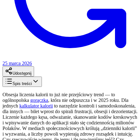
25 marca 2026
Udostępnij
Spis treści
Obsesja liczenia kalorii to już nie przejściowy trend — to
ogólnopolska
gorączka
, która nie odpuszcza i w 2025 roku. Dla
jednych
kalkulator kalorii
to narzędzie kontroli i samodoskonalenia,
dla innych — bilet wprost do spirali frustracji, obsesji i dezorientacji.
Liczenie każdego kęsa, odważanie, skanowanie kodów kreskowych
i wpisywanie danych do aplikacji stało się codziennością milionów
Polaków. W mediach społecznościowych królują „dzienniki kalorii”
i wyzwania, a liczby powoli wypierają zdrowy rozsądek i intuicję.
Czy rzeczywiście wiemy, ile jemy i ile powinniśmy jeść? Czy