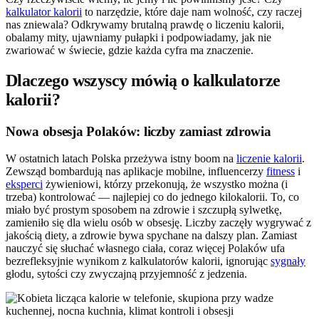
kalkulator kalorii
to narzędzie, które daje nam wolność, czy raczej
nas zniewala? Odkrywamy brutalną prawdę o liczeniu kalorii,
obalamy mity, ujawniamy pułapki i podpowiadamy, jak nie
zwariować w świecie, gdzie każda cyfra ma znaczenie.
Dlaczego wszyscy mówią o kalkulatorze
kalorii?
Nowa obsesja Polaków: liczby zamiast zdrowia
W ostatnich latach Polska przeżywa istny boom na
liczenie kalorii
.
Zewsząd bombardują nas aplikacje mobilne, influencerzy
fitness
i
eksperci
żywieniowi, którzy przekonują, że wszystko można (i
trzeba) kontrolować — najlepiej co do jednego kilokalorii. To, co
miało być prostym sposobem na zdrowie i szczupłą sylwetkę,
zamieniło się dla wielu osób w obsesję. Liczby zaczęły wygrywać z
jakością diety, a zdrowie bywa spychane na dalszy plan. Zamiast
nauczyć się słuchać własnego ciała, coraz więcej Polaków ufa
bezrefleksyjnie wynikom z kalkulatorów kalorii, ignorując
sygnały
głodu, sytości czy zwyczajną przyjemność z jedzenia.