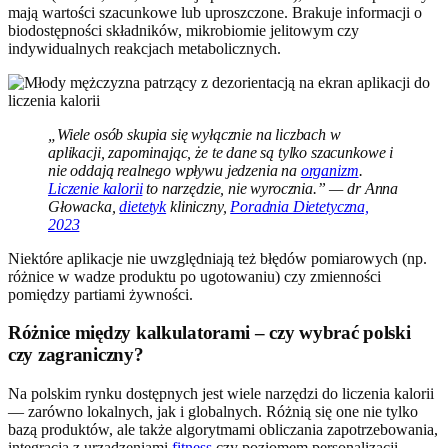
mają wartości szacunkowe lub uproszczone. Brakuje informacji o
biodostępności składników, mikrobiomie jelitowym czy
indywidualnych reakcjach metabolicznych.
„Wiele osób skupia się wyłącznie na liczbach w
aplikacji, zapominając, że te dane są tylko szacunkowe i
nie oddają realnego wpływu jedzenia na
organizm
.
Liczenie kalorii
to narzędzie, nie wyrocznia.” — dr Anna
Głowacka,
dietetyk
kliniczny,
Poradnia Dietetyczna,
2023
Niektóre aplikacje nie uwzględniają też błędów pomiarowych (np.
różnice w wadze produktu po ugotowaniu) czy zmienności
pomiędzy partiami żywności.
Różnice między kalkulatorami – czy wybrać polski
czy zagraniczny?
Na polskim rynku dostępnych jest wiele narzędzi do liczenia kalorii
— zarówno lokalnych, jak i globalnych. Różnią się one nie tylko
bazą produktów, ale także algorytmami obliczania zapotrzebowania,
integracją z urządzeniami
fitness
czy poziomem personalizacji.