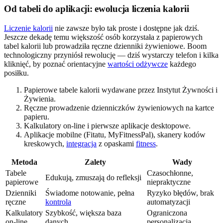
Od tabeli do aplikacji: ewolucja liczenia kalorii
Liczenie kalorii
nie zawsze było tak proste i dostępne jak dziś.
Jeszcze dekadę temu większość osób korzystała z papierowych
tabel kalorii lub prowadziła ręczne dzienniki żywieniowe. Boom
technologiczny przyniósł rewolucję — dziś wystarczy telefon i kilka
kliknięć, by poznać orientacyjne
wartości odżywcze
każdego
posiłku.
Papierowe tabele kalorii wydawane przez Instytut Żywności i
Żywienia.
Ręczne prowadzenie dzienniczków żywieniowych na kartce
papieru.
Kalkulatory on-line i pierwsze aplikacje desktopowe.
Aplikacje mobilne (Fitatu, MyFitnessPal), skanery kodów
kreskowych,
integracja
z opaskami
fitness
.
Metoda
Zalety
Wady
Tabele
Czasochłonne,
Edukują, zmuszają do refleksji
papierowe
niepraktyczne
Dzienniki
Świadome notowanie, pełna
Ryzyko błędów, brak
ręczne
kontrola
automatyzacji
Kalkulatory
Szybkość, większa baza
Ograniczona
on-line
danych
personalizacja