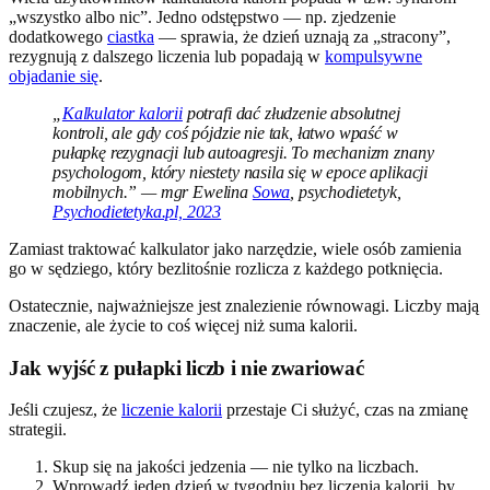
„wszystko albo nic”. Jedno odstępstwo — np. zjedzenie
dodatkowego
ciastka
— sprawia, że dzień uznają za „stracony”,
rezygnują z dalszego liczenia lub popadają w
kompulsywne
objadanie się
.
„
Kalkulator kalorii
potrafi dać złudzenie absolutnej
kontroli, ale gdy coś pójdzie nie tak, łatwo wpaść w
pułapkę rezygnacji lub autoagresji. To mechanizm znany
psychologom, który niestety nasila się w epoce aplikacji
mobilnych.” — mgr Ewelina
Sowa
, psychodietetyk,
Psychodietetyka.pl, 2023
Zamiast traktować kalkulator jako narzędzie, wiele osób zamienia
go w sędziego, który bezlitośnie rozlicza z każdego potknięcia.
Ostatecznie, najważniejsze jest znalezienie równowagi. Liczby mają
znaczenie, ale życie to coś więcej niż suma kalorii.
Jak wyjść z pułapki liczb i nie zwariować
Jeśli czujesz, że
liczenie kalorii
przestaje Ci służyć, czas na zmianę
strategii.
Skup się na jakości jedzenia — nie tylko na liczbach.
Wprowadź jeden dzień w tygodniu bez liczenia kalorii, by