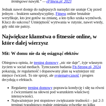
treningowe nawyki." —
eFitness.pl, 2023
Jednak nawet dostęp do najlepszych narzędzi nie uratuje Cię przed
jednym – brakiem samodyscypliny.
Fitness
online brutalnie
weryfikuje, kto jest gotów na zmianę, a kto tylko szuka wymówek.
Klucz do sukcesu? Umiejętność wytrwania w rutynie, nawet wtedy,
gdy nikt nie patrzy.
Największe kłamstwa o fitnessie online, w
które dalej wierzysz
Mit: W domu nie da się osiągnąć efektów
Obiegowa opinia, że
trening domowy
„nic nie daje”, żyje własnym
życiem w social mediach. Tymczasem badania
Fit-Strong.pl, 2024
pokazują, że regularność i dopasowany plan są ważniejsze niż
miejsce ćwiczeń. To nie sprzęt, ale
systematyczność
i progres
decydują o efektach.
Regularny
trening domowy
poprawia kondycję i siłę na równi
z ćwiczeniami na siłowni pod warunkiem właściwej
intensywności.
Najważniejsze jest stopniowe zwiększanie trudności – już 2-3
treningi tygodniowo realnie zmieniają sylwetkę po kilku