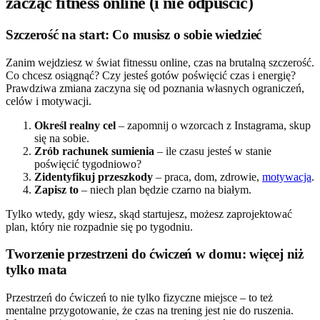
zacząć fitness online (i nie odpuścić)
Szczerość na start: Co musisz o sobie wiedzieć
Zanim wejdziesz w świat fitnessu online, czas na brutalną szczerość.
Co chcesz osiągnąć? Czy jesteś gotów poświęcić czas i energię?
Prawdziwa zmiana zaczyna się od poznania własnych ograniczeń,
celów i motywacji.
Określ realny cel
– zapomnij o wzorcach z Instagrama, skup
się na sobie.
Zrób rachunek sumienia
– ile czasu jesteś w stanie
poświęcić tygodniowo?
Zidentyfikuj przeszkody
– praca, dom, zdrowie,
motywacja
.
Zapisz to
– niech plan będzie czarno na białym.
Tylko wtedy, gdy wiesz, skąd startujesz, możesz zaprojektować
plan, który nie rozpadnie się po tygodniu.
Tworzenie przestrzeni do ćwiczeń w domu: więcej niż
tylko mata
Przestrzeń do ćwiczeń to nie tylko fizyczne miejsce – to też
mentalne przygotowanie, że czas na trening jest nie do ruszenia.