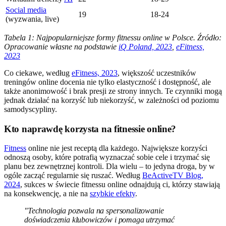
Social media
19
18-24
(wyzwania, live)
Tabela 1: Najpopularniejsze formy fitnessu online w Polsce. Źródło:
Opracowanie własne na podstawie
iQ Poland, 2023
,
eFitness,
2023
Co ciekawe, według
eFitness, 2023
, większość uczestników
treningów online docenia nie tylko elastyczność i dostępność, ale
także anonimowość i brak presji ze strony innych. Te czynniki mogą
jednak działać na korzyść lub niekorzyść, w zależności od poziomu
samodyscypliny.
Kto naprawdę korzysta na fitnessie online?
Fitness
online nie jest receptą dla każdego. Największe korzyści
odnoszą osoby, które potrafią wyznaczać sobie cele i trzymać się
planu bez zewnętrznej kontroli. Dla wielu – to jedyna droga, by w
ogóle zacząć regularnie się ruszać. Według
BeActiveTV Blog,
2024
, sukces w świecie fitnessu online odnajdują ci, którzy stawiają
na konsekwencję, a nie na
szybkie efekty
.
"Technologia pozwala na spersonalizowanie
doświadczenia klubowiczów i pomaga utrzymać