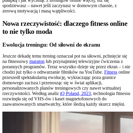
pułapką i jak wycisnąć z treningów online więcej, niż się
spodziewasz – nawet jeśli zaczynasz w domowym chaosie, z
zerową motywacją i masą wątpliwości.
Nowa rzeczywistość: dlaczego fitness online
to nie tylko moda
Ewolucja treningu: Od siłowni do ekranu
Jeszcze dekadę temu trening oznaczał pot na siłowni, pchnięcie się
na fitnessowy
maraton
lub przynajmniej telewizyjne ćwiczenia z
porannych programów. Teraz wszystko dzieje się przez ekran – i nie
chodzi już tylko o odtwarzanie filmików na YouTube.
Fitness
online
przeszedł spektakularną ewolucję, wykraczając poza granice
domowego zacisza i przenosząc się w świat aplikacji,
personalizowanych planów treningowych czy nawet wirtualnej
rzeczywistości. Według analiz
iQ Poland, 2023
, technologia fitnessu
rozwinęła się od VHS-ów i kaset magnetofonowych do
zaawansowanych smartwatchy, które śledzą każdy skurcz mięśni.