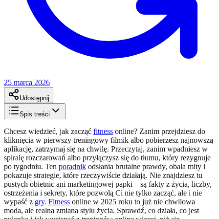
25 marca 2026
Udostępnij
Spis treści
Chcesz wiedzieć, jak zacząć
fitness
online? Zanim przejdziesz do
kliknięcia w pierwszy treningowy filmik albo pobierzesz najnowszą
aplikację, zatrzymaj się na chwilę. Przeczytaj, zanim wpadniesz w
spiralę rozczarowań albo przyłączysz się do tłumu, który rezygnuje
po tygodniu. Ten
poradnik
odsłania brutalne prawdy, obala mity i
pokazuje strategie, które rzeczywiście działają. Nie znajdziesz tu
pustych obietnic ani marketingowej papki – są fakty z życia, liczby,
ostrzeżenia i sekrety, które pozwolą Ci nie tylko zacząć, ale i nie
wypaść z
gry
.
Fitness
online w 2025 roku to już nie chwilowa
moda, ale realna zmiana stylu życia. Sprawdź, co działa, co jest