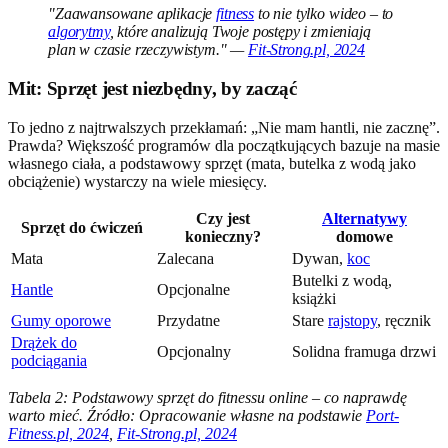
"Zaawansowane aplikacje
fitness
to nie tylko wideo – to
algorytmy
, które analizują Twoje postępy i zmieniają
plan w czasie rzeczywistym." —
Fit-Strong.pl, 2024
Mit: Sprzęt jest niezbędny, by zacząć
To jedno z najtrwalszych przekłamań: „Nie mam hantli, nie zacznę”.
Prawda? Większość programów dla początkujących bazuje na masie
własnego ciała, a podstawowy sprzęt (mata, butelka z wodą jako
obciążenie) wystarczy na wiele miesięcy.
Czy jest
Alternatywy
Sprzęt do ćwiczeń
konieczny?
domowe
Mata
Zalecana
Dywan,
koc
Butelki z wodą,
Hantle
Opcjonalne
książki
Gumy oporowe
Przydatne
Stare
rajstopy
, ręcznik
Drążek do
Opcjonalny
Solidna framuga drzwi
podciągania
Tabela 2: Podstawowy sprzęt do fitnessu online – co naprawdę
warto mieć. Źródło: Opracowanie własne na podstawie
Port-
Fitness.pl, 2024
,
Fit-Strong.pl, 2024