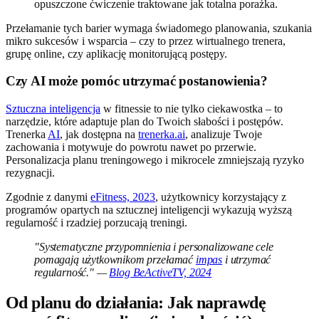
opuszczone ćwiczenie traktowane jak totalna porażka.
Przełamanie tych barier wymaga świadomego planowania, szukania
mikro sukcesów i wsparcia – czy to przez wirtualnego trenera,
grupę online, czy aplikację monitorującą postępy.
Czy AI może pomóc utrzymać postanowienia?
Sztuczna inteligencja
w fitnessie to nie tylko ciekawostka – to
narzędzie, które adaptuje plan do Twoich słabości i postępów.
Trenerka
AI
, jak dostępna na
trenerka.ai
, analizuje Twoje
zachowania i motywuje do powrotu nawet po przerwie.
Personalizacja planu treningowego i mikrocele zmniejszają ryzyko
rezygnacji.
Zgodnie z danymi
eFitness, 2023
, użytkownicy korzystający z
programów opartych na sztucznej inteligencji wykazują wyższą
regularność i rzadziej porzucają treningi.
"Systematyczne przypomnienia i personalizowane cele
pomagają użytkownikom przełamać
impas
i utrzymać
regularność." —
Blog BeActiveTV, 2024
Od planu do działania: Jak naprawdę