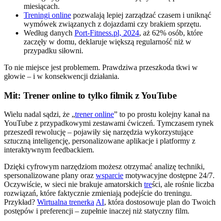
miesiącach.
Treningi online
pozwalają lepiej zarządzać czasem i uniknąć
wymówek związanych z dojazdami czy brakiem sprzętu.
Według danych
Port-Fitness.pl, 2024
, aż 62% osób, które
zaczęły w domu, deklaruje większą regularność niż w
przypadku siłowni.
To nie miejsce jest problemem. Prawdziwa przeszkoda tkwi w
głowie – i w konsekwencji działania.
Mit: Trener online to tylko filmik z YouTube
Wielu nadal sądzi, że „
trener online
” to po prostu kolejny kanał na
YouTube z przypadkowymi zestawami ćwiczeń. Tymczasem rynek
przeszedł rewolucję – pojawiły się narzędzia wykorzystujące
sztuczną inteligencję, personalizowane aplikacje i platformy z
interaktywnym feedbackiem.
Dzięki cyfrowym narzędziom możesz otrzymać analizę techniki,
spersonalizowane plany oraz
wsparcie
motywacyjne dostępne 24/7.
Oczywiście, w sieci nie brakuje amatorskich
tre
ści, ale rośnie liczba
rozwiązań, które faktycznie zmieniają podejście do treningu.
Przykład?
Wirtualna trenerka
AI
, która dostosowuje plan do Twoich
postępów i preferencji – zupełnie inaczej niż statyczny film.