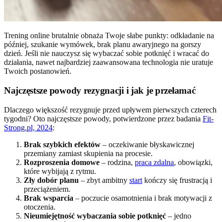
Trening online brutalnie obnaża Twoje słabe punkty: odkładanie na
później, szukanie wymówek, brak planu awaryjnego na gorszy
dzień. Jeśli nie nauczysz się wybaczać sobie potknięć i wracać do
działania, nawet najbardziej zaawansowana technologia nie uratuje
Twoich postanowień.
Najczęstsze powody rezygnacji i jak je przełamać
Dlaczego większość rezygnuje przed upływem pierwszych czterech
tygodni? Oto najczęstsze powody, potwierdzone przez badania
Fit-
Strong.pl, 2024
:
Brak szybkich efektów
– oczekiwanie błyskawicznej
przemiany zamiast skupienia na procesie.
Rozproszenia domowe
– rodzina,
praca zdalna
, obowiązki,
które wybijają z rytmu.
Zły dobór planu
– zbyt ambitny
start
kończy się frustracją i
przeciążeniem.
Brak wsparcia
– poczucie osamotnienia i brak motywacji z
otoczenia.
Nieumiejętność wybaczania sobie potknięć
– jedno