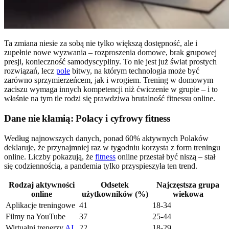
Ta zmiana niesie za sobą nie tylko większą dostępność, ale i
zupełnie nowe wyzwania – rozproszenia domowe, brak grupowej
presji, konieczność samodyscypliny. To nie jest już świat prostych
rozwiązań, lecz
pole
bitwy, na którym technologia może być
zarówno sprzymierzeńcem, jak i wrogiem. Trening w domowym
zaciszu wymaga innych kompetencji niż ćwiczenie w grupie – i to
właśnie na tym tle rodzi się prawdziwa brutalność fitnessu online.
Dane nie kłamią: Polacy i cyfrowy fitness
Według najnowszych danych, ponad 60% aktywnych Polaków
deklaruje, że przynajmniej raz w tygodniu korzysta z form treningu
online. Liczby pokazują, że
fitness
online przestał być niszą – stał
się codziennością, a pandemia tylko przyspieszyła ten trend.
Rodzaj aktywności
Odsetek
Najczęstsza grupa
online
użytkowników (%)
wiekowa
Aplikacje treningowe
41
18-34
Filmy na YouTube
37
25-44
Wirtualni trenerzy
AI
22
18-29