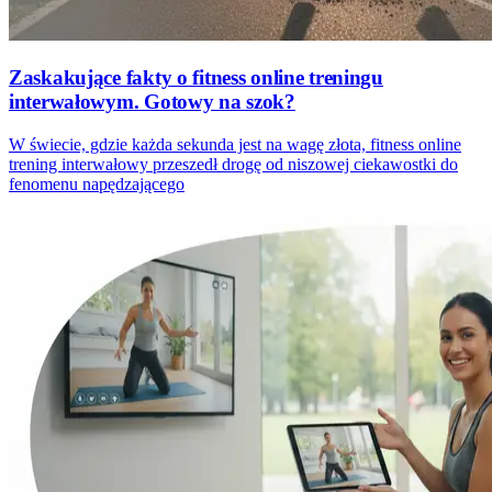
Zaskakujące fakty o fitness online treningu
interwałowym. Gotowy na szok?
W świecie, gdzie każda sekunda jest na wagę złota, fitness online
trening interwałowy przeszedł drogę od niszowej ciekawostki do
fenomenu napędzającego