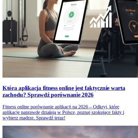
Która aplikacja fitness online jest faktycznie warta
zachodu? Sprawdź porównanie 2026
Fitness online porównanie aplikacji na 2026 – Odkryj, które
aplikacje naprawdę działają w Polsce, poznaj szokujące fakty i
wybierz mądrze. Sprawdź teraz!