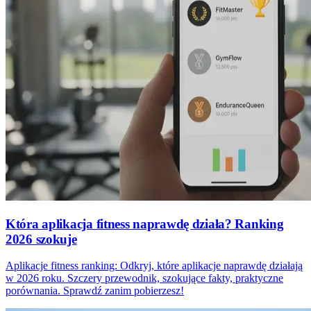
Która aplikacja fitness naprawdę działa? Ranking
2026 szokuje
Aplikacje fitness ranking: Odkryj, które aplikacje naprawdę działają
w 2026 roku. Szczery przewodnik, szokujące fakty, praktyczne
porównania. Sprawdź zanim pobierzesz!