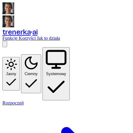
trenerka
ai
Funkcje
Korzyści
Jak to działa
Jasny
Ciemny
Systemowy
Rozpocznij