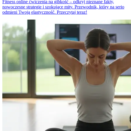
Fitness online ćwiczenia na gibkość – odkryj nieznane fakty,
nowoczesne strategie i szokujące mity. Przewodnik, który na serio
odmieni Twoją elastyczność. Przeczytaj teraz!