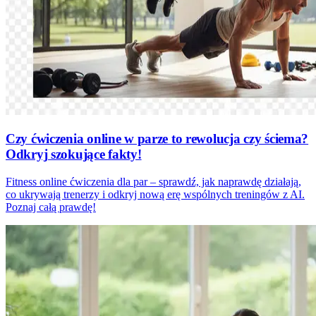
Czy ćwiczenia online w parze to rewolucja czy ściema?
Odkryj szokujące fakty!
Fitness online ćwiczenia dla par – sprawdź, jak naprawdę działają,
co ukrywają trenerzy i odkryj nową erę wspólnych treningów z AI.
Poznaj całą prawdę!