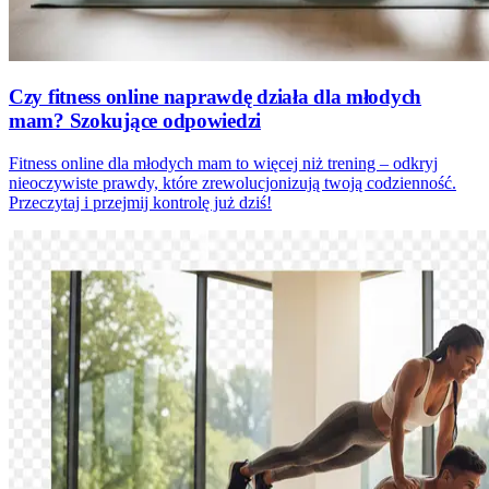
Czy fitness online naprawdę działa dla młodych
mam? Szokujące odpowiedzi
Fitness online dla młodych mam to więcej niż trening – odkryj
nieoczywiste prawdy, które zrewolucjonizują twoją codzienność.
Przeczytaj i przejmij kontrolę już dziś!