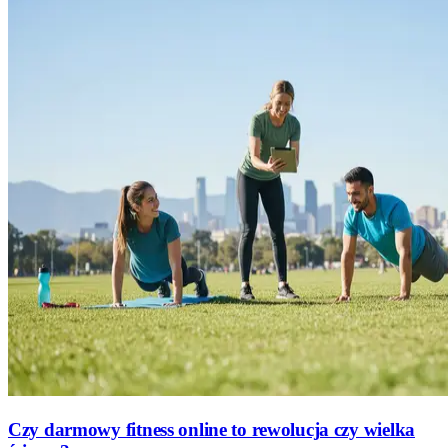
Czy darmowy fitness online to rewolucja czy wielka