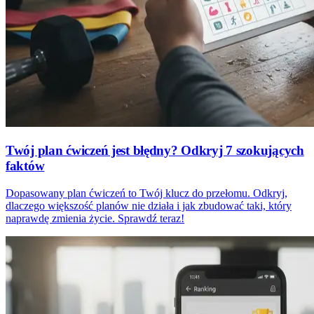
Twój plan ćwiczeń jest błędny? Odkryj 7 szokujących
faktów
Dopasowany plan ćwiczeń to Twój klucz do przełomu. Odkryj,
dlaczego większość planów nie działa i jak zbudować taki, który
naprawdę zmienia życie. Sprawdź teraz!