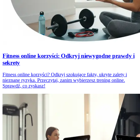
Fitness online korzyści: Odkryj niewygodne prawdy i
sekrety
Fitness online korzyści? Odkryj szokujące fakty, ukryte zalety i
nieznane ryzyka. Przeczytaj, zanim wybierzesz trening online.
Sprawdź, co zyskasz!