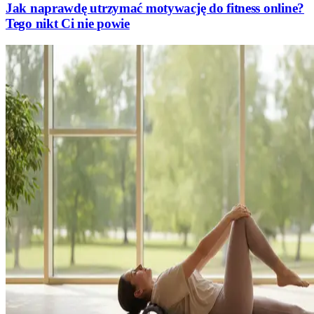
Jak naprawdę utrzymać motywację do fitness online?
Tego nikt Ci nie powie