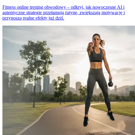
Fitness online trening obwodowy – odkryj, jak nowoczesne AI i
autentyczne strategie przełamują rutynę, zwiększają motywację i
przynoszą realne efekty już dziś.