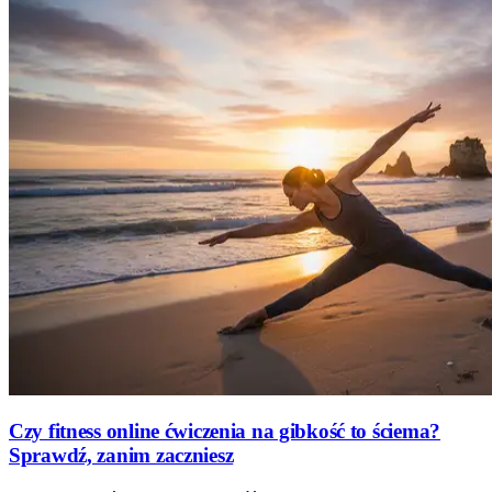
Czy fitness online ćwiczenia na gibkość to ściema?
Sprawdź, zanim zaczniesz