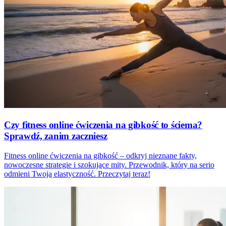
Czy fitness online ćwiczenia na gibkość to ściema?
Sprawdź, zanim zaczniesz
Fitness online ćwiczenia na gibkość – odkryj nieznane fakty,
nowoczesne strategie i szokujące mity. Przewodnik, który na serio
odmieni Twoją elastyczność. Przeczytaj teraz!