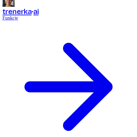
trenerka
ai
Funkcje