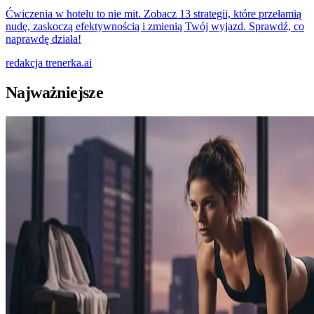
Ćwiczenia w hotelu to nie mit. Zobacz 13 strategii, które przełamią
nudę, zaskoczą efektywnością i zmienią Twój wyjazd. Sprawdź, co
naprawdę działa!
redakcja
trenerka.ai
Najważniejsze