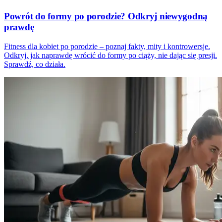
Powrót do formy po porodzie? Odkryj niewygodną
prawdę
Fitness dla kobiet po porodzie – poznaj fakty, mity i kontrowersje.
Odkryj, jak naprawdę wrócić do formy po ciąży, nie dając się presji.
Sprawdź, co działa.