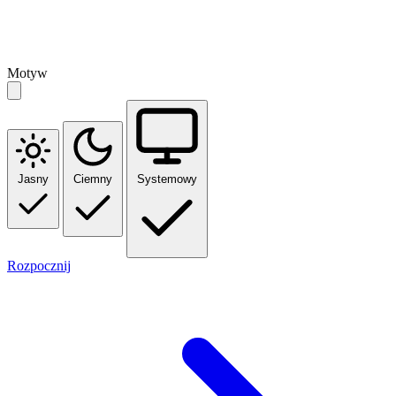
Motyw
Jasny
Ciemny
Systemowy
Rozpocznij