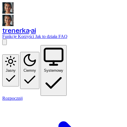
trenerka
ai
Funkcje
Korzyści
Jak to działa
FAQ
Jasny
Ciemny
Systemowy
Rozpocznij