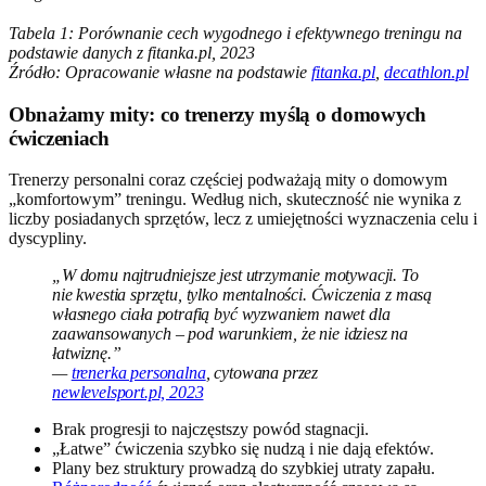
Tabela 1: Porównanie cech wygodnego i efektywnego treningu na
podstawie danych z fitanka.pl, 2023
Źródło: Opracowanie własne na podstawie
fitanka.pl
,
decathlon.pl
Obnażamy mity: co trenerzy myślą o domowych
ćwiczeniach
Trenerzy personalni coraz częściej podważają mity o domowym
„komfortowym” treningu. Według nich, skuteczność nie wynika z
liczby posiadanych sprzętów, lecz z umiejętności wyznaczenia celu i
dyscypliny.
„W domu najtrudniejsze jest utrzymanie motywacji. To
nie kwestia sprzętu, tylko mentalności. Ćwiczenia z masą
własnego ciała potrafią być wyzwaniem nawet dla
zaawansowanych – pod warunkiem, że nie idziesz na
łatwiznę.”
—
trenerka personalna
, cytowana przez
newlevelsport.pl, 2023
Brak progresji to najczęstszy powód stagnacji.
„Łatwe” ćwiczenia szybko się nudzą i nie dają efektów.
Plany bez struktury prowadzą do szybkiej utraty zapału.