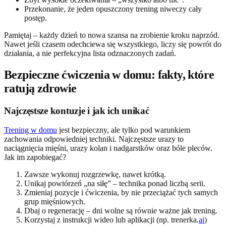
Przekonanie, że jeden opuszczony trening niweczy cały
postęp.
Pamiętaj – każdy dzień to nowa szansa na zrobienie kroku naprzód.
Nawet jeśli czasem odechciewa się wszystkiego, liczy się powrót do
działania, a nie perfekcyjna lista odznaczonych zadań.
Bezpieczne ćwiczenia w domu: fakty, które
ratują zdrowie
Najczęstsze kontuzje i jak ich unikać
Trening w domu
jest bezpieczny, ale tylko pod warunkiem
zachowania odpowiedniej techniki. Najczęstsze urazy to
naciągnięcia mięśni, urazy kolan i nadgarstków oraz bóle pleców.
Jak im zapobiegać?
Zawsze wykonuj rozgrzewkę, nawet krótką.
Unikaj powtórzeń „na siłę” – technika ponad liczbą serii.
Zmieniaj pozycje i ćwiczenia, by nie przeciążać tych samych
grup mięśniowych.
Dbaj o regenerację – dni wolne są równie ważne jak trening.
Korzystaj z instrukcji wideo lub aplikacji (np. trenerka.
ai
)