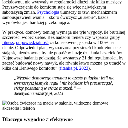
lockdownu, nie wytrwały w regularności dłużej niż kilka miesięcy.
Przyzwyczajenie do komfortu staje się więc największym
sabotażystą zmian.
Psychologia
tłumaczy to tzw. mechanizmem
samousprawiedliwiania – skoro ćwiczysz „u siebie”, każda
wymówka jest bardziej przekonująca.
W praktyce, domowy trening wymaga nie tyle wygody, ile brutalnej
szczerości wobec siebie. Bez nadzoru trenera czy wsparcia grupy
fitness
,
odpowiedzialność
za konsekwencję spada w 100% na
ciebie. Odpowiedni plan, wyznaczona przestrzeń i konkretne cele
stają się nieodzowne, by nie popaść w iluzję działania bez efektów.
Najnowsze badania pokazują, że wystarczy 21 dni regularności, by
zacząć budować nowy nawyk, ale równie łatwo można go utracić w
kilka dni „leniwego komfortu” (
fitanka.pl, 2023
).
„Wygoda domowego treningu to często pułapka: jeśli nie
wyznaczysz jasnych reguł i nie będziesz ich przestrzegać,
efekty pozostaną w sferze marzeń.” —
dietetykanienazarty.pl, 2023
Dlaczego wygodne ≠ efektywne