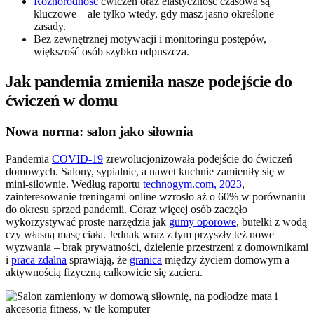
Różnorodność
ćwiczeń oraz elastyczność czasowa są
kluczowe – ale tylko wtedy, gdy masz jasno określone
zasady.
Bez zewnętrznej motywacji i monitoringu postępów,
większość osób szybko odpuszcza.
Jak pandemia zmieniła nasze podejście do
ćwiczeń w domu
Nowa norma: salon jako siłownia
Pandemia
COVID-19
zrewolucjonizowała podejście do ćwiczeń
domowych. Salony, sypialnie, a nawet kuchnie zamieniły się w
mini-siłownie. Według raportu
technogym.com, 2023
,
zainteresowanie treningami online wzrosło aż o 60% w porównaniu
do okresu sprzed pandemii. Coraz więcej osób zaczęło
wykorzystywać proste narzędzia jak
gumy oporowe
, butelki z wodą
czy własną masę ciała. Jednak wraz z tym przyszły też nowe
wyzwania – brak prywatności, dzielenie przestrzeni z domownikami
i
praca zdalna
sprawiają, że
granica
między życiem domowym a
aktywnością fizyczną całkowicie się zaciera.