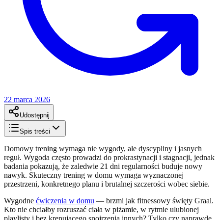
22 marca 2026
Udostępnij
Spis treści
Domowy trening wymaga nie wygody, ale dyscypliny i jasnych
reguł. Wygoda często prowadzi do prokrastynacji i stagnacji, jednak
badania pokazują, że zaledwie 21 dni regularności buduje nowy
nawyk. Skuteczny trening w domu wymaga wyznaczonej
przestrzeni, konkretnego planu i brutalnej szczerości wobec siebie.
Wygodne
ćwiczenia w domu
— brzmi jak fitnessowy święty Graal.
Kto nie chciałby rozruszać ciała w piżamie, w rytmie ulubionej
playlisty i bez krępującego spojrzenia innych? Tylko czy naprawdę