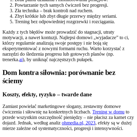
Powtarzanie tych samych ćwiczeń bez progresji.
Zła technika – brak kontroli nad ruchem.
Zbyt krótkie lub zbyt długie przerwy między seriami.
Trening bez odpowiedniej rozgrzewki i rozciągania.
Każdy z tych błędów może prowadzić do stagnacji, utraty
motywacji, a nawet kontuzji. Najlepsi domowi „wyjadacze” to ci,
którzy regularnie analizują swoje postępy i nie boją się
eksperymentować z nowymi formami ruchu. Warto korzystać z
narzędzi do śledzenia progresu lub gotowych planów (np.
trenerka.
ai
), by uniknąć najczęstszych pułapek.
Dom kontra siłownia: porównanie bez
ściemy
Koszty, efekty, ryzyko – twarde dane
Zamiast powielać marketingowe slogany, zestawmy domowe
ćwiczenia i siłownię na konkretnych liczbach.
Trening w domu
to
przede wszystkim oszczędność pieniędzy – nie płacisz za karnet czy
dojazd. Jednak, według analiz
ohmedia.pl, 2023
, efekty są w dużej
mierze zależne od systematyczności, progresji i intensywności.