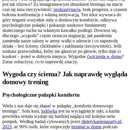
jest tak różowo? Za instagramowym obrazkiem treningu na macie
czai się inna rzeczywistość:
prokrastynacja
, brak progresu, a czasem
bolesna konfrontacja z własną motywacją. Ten tekst wywraca do
góry nogami wszystkie mity o domowym komforcie, odkrywa
psychologiczne pułapki i pokazuje naukowe fundamenty
skutecznego ruchu na własnym kawałku podłogi. Dowiesz się,
dlaczego „wygoda” często oznacza stagnację, jak pandemia
zamieniła nasze salony w areny walki o zdrowie i co naprawdę
działa – bez ściemy, clickbaitów i zaklinania rzeczywistości. Jeśli
szukasz przewodnika, który nie głaszcze po głowie, tylko daje ci
konkret – jesteś w dobrym miejscu. Wygodne
ćwiczenia w domu
?
Zaraz zobaczysz, co to naprawdę znaczy.
Wygoda czy ściema? Jak naprawdę wygląda
domowy trening
Psychologiczne pułapki komfortu
Wielu z nas daje się złapać w pułapkę „komfortu domowego
treningu”. Sofa kusi,
lodówka
jest na wyciągnięcie ręki, a każda
powtórka serialu wydaje się bardziej nagląca niż kolejna seria
pompek. Według badań cytowanych przez
dietetykanienazarty.pl,
2023
, aż 90% osób, które rozpoczęły
treningi w domu
podczas