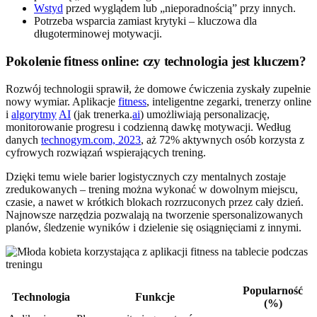
Wstyd
przed wyglądem lub „nieporadnością” przy innych.
Potrzeba wsparcia zamiast krytyki – kluczowa dla
długoterminowej motywacji.
Pokolenie fitness online: czy technologia jest kluczem?
Rozwój technologii sprawił, że domowe ćwiczenia zyskały zupełnie
nowy wymiar. Aplikacje
fitness
, inteligentne zegarki, trenerzy online
i
algorytmy
AI
(jak trenerka.
ai
) umożliwiają personalizację,
monitorowanie progresu i codzienną dawkę motywacji. Według
danych
technogym.com, 2023
, aż 72% aktywnych osób korzysta z
cyfrowych rozwiązań wspierających trening.
Dzięki temu wiele barier logistycznych czy mentalnych zostaje
zredukowanych – trening można wykonać w dowolnym miejscu,
czasie, a nawet w krótkich blokach rozrzuconych przez cały dzień.
Najnowsze narzędzia pozwalają na tworzenie spersonalizowanych
planów, śledzenie wyników i dzielenie się osiągnięciami z innymi.
Popularność
Technologia
Funkcje
(%)