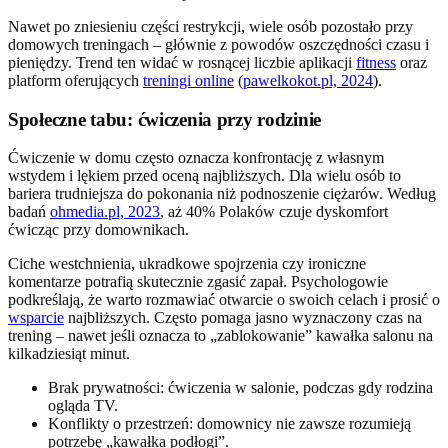
Nawet po zniesieniu części restrykcji, wiele osób pozostało przy
domowych treningach – głównie z powodów oszczędności czasu i
pieniędzy. Trend ten widać w rosnącej liczbie aplikacji
fitness
oraz
platform oferujących
treningi online
(
pawelkokot.pl, 2024
).
Społeczne tabu: ćwiczenia przy rodzinie
Ćwiczenie w domu często oznacza konfrontację z własnym
wstydem i lękiem przed oceną najbliższych. Dla wielu osób to
bariera trudniejsza do pokonania niż podnoszenie ciężarów. Według
badań
ohmedia.pl, 2023
, aż 40% Polaków czuje dyskomfort
ćwicząc przy domownikach.
Ciche westchnienia, ukradkowe spojrzenia czy ironiczne
komentarze potrafią skutecznie zgasić zapał. Psychologowie
podkreślają, że warto rozmawiać otwarcie o swoich celach i prosić o
wsparcie
najbliższych. Często pomaga jasno wyznaczony czas na
trening – nawet jeśli oznacza to „zablokowanie” kawałka salonu na
kilkadziesiąt minut.
Brak prywatności: ćwiczenia w salonie, podczas gdy rodzina
ogląda TV.
Konflikty o przestrzeń: domownicy nie zawsze rozumieją
potrzebę „kawałka podłogi”.