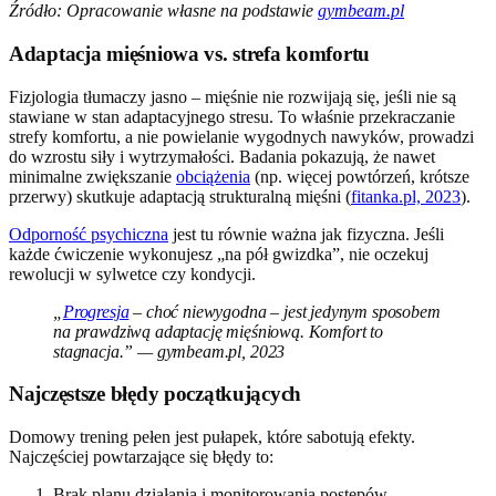
Źródło: Opracowanie własne na podstawie
gymbeam.pl
Adaptacja mięśniowa vs. strefa komfortu
Fizjologia tłumaczy jasno – mięśnie nie rozwijają się, jeśli nie są
stawiane w stan adaptacyjnego stresu. To właśnie przekraczanie
strefy komfortu, a nie powielanie wygodnych nawyków, prowadzi
do wzrostu siły i wytrzymałości. Badania pokazują, że nawet
minimalne zwiększanie
obciążenia
(np. więcej powtórzeń, krótsze
przerwy) skutkuje adaptacją strukturalną mięśni (
fitanka.pl, 2023
).
Odporność psychiczna
jest tu równie ważna jak fizyczna. Jeśli
każde ćwiczenie wykonujesz „na pół gwizdka”, nie oczekuj
rewolucji w sylwetce czy kondycji.
„
Progresja
– choć niewygodna – jest jedynym sposobem
na prawdziwą adaptację mięśniową. Komfort to
stagnacja.” — gymbeam.pl, 2023
Najczęstsze błędy początkujących
Domowy trening pełen jest pułapek, które sabotują efekty.
Najczęściej powtarzające się błędy to:
Brak planu działania i monitorowania postępów.