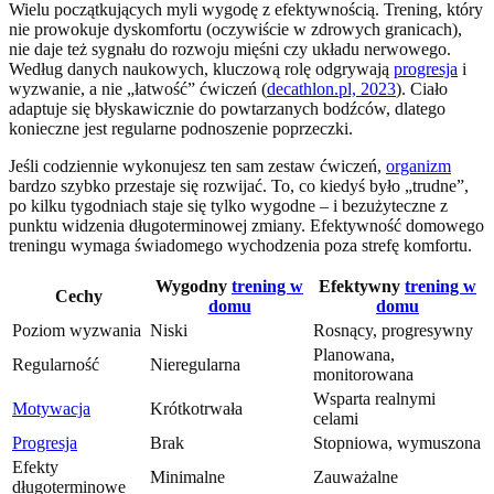
Wielu początkujących myli wygodę z efektywnością. Trening, który
nie prowokuje dyskomfortu (oczywiście w zdrowych granicach),
nie daje też sygnału do rozwoju mięśni czy układu nerwowego.
Według danych naukowych, kluczową rolę odgrywają
progresja
i
wyzwanie, a nie „łatwość” ćwiczeń (
decathlon.pl, 2023
). Ciało
adaptuje się błyskawicznie do powtarzanych bodźców, dlatego
konieczne jest regularne podnoszenie poprzeczki.
Jeśli codziennie wykonujesz ten sam zestaw ćwiczeń,
organizm
bardzo szybko przestaje się rozwijać. To, co kiedyś było „trudne”,
po kilku tygodniach staje się tylko wygodne – i bezużyteczne z
punktu widzenia długoterminowej zmiany. Efektywność domowego
treningu wymaga świadomego wychodzenia poza strefę komfortu.
Wygodny
trening w
Efektywny
trening w
Cechy
domu
domu
Poziom wyzwania
Niski
Rosnący, progresywny
Planowana,
Regularność
Nieregularna
monitorowana
Wsparta realnymi
Motywacja
Krótkotrwała
celami
Progresja
Brak
Stopniowa, wymuszona
Efekty
Minimalne
Zauważalne
długoterminowe