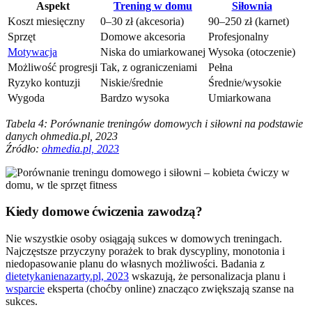
Aspekt
Trening w domu
Siłownia
Koszt miesięczny
0–30 zł (akcesoria)
90–250 zł (karnet)
Sprzęt
Domowe akcesoria
Profesjonalny
Motywacja
Niska do umiarkowanej
Wysoka (otoczenie)
Możliwość progresji
Tak, z ograniczeniami
Pełna
Ryzyko kontuzji
Niskie/średnie
Średnie/wysokie
Wygoda
Bardzo wysoka
Umiarkowana
Tabela 4: Porównanie treningów domowych i siłowni na podstawie
danych ohmedia.pl, 2023
Źródło:
ohmedia.pl, 2023
Kiedy domowe ćwiczenia zawodzą?
Nie wszystkie osoby osiągają sukces w domowych treningach.
Najczęstsze przyczyny porażek to brak dyscypliny, monotonia i
niedopasowanie planu do własnych możliwości. Badania z
dietetykanienazarty.pl, 2023
wskazują, że personalizacja planu i
wsparcie
eksperta (choćby online) znacząco zwiększają szanse na
sukces.