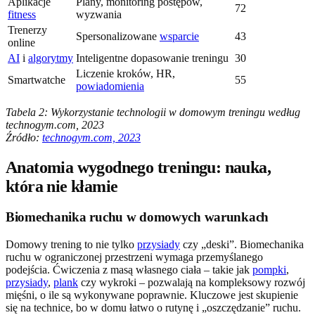
Aplikacje
Plany, monitoring postępów,
72
fitness
wyzwania
Trenerzy
Spersonalizowane
wsparcie
43
online
AI
i
algorytmy
Inteligentne dopasowanie treningu
30
Liczenie kroków, HR,
Smartwatche
55
powiadomienia
Tabela 2: Wykorzystanie technologii w domowym treningu według
technogym.com, 2023
Źródło:
technogym.com, 2023
Anatomia wygodnego treningu: nauka,
która nie kłamie
Biomechanika ruchu w domowych warunkach
Domowy trening to nie tylko
przysiady
czy „deski”. Biomechanika
ruchu w ograniczonej przestrzeni wymaga przemyślanego
podejścia. Ćwiczenia z masą własnego ciała – takie jak
pompki
,
przysiady
,
plank
czy wykroki – pozwalają na kompleksowy rozwój
mięśni, o ile są wykonywane poprawnie. Kluczowe jest skupienie
się na technice, bo w domu łatwo o rutynę i „oszczędzanie” ruchu.