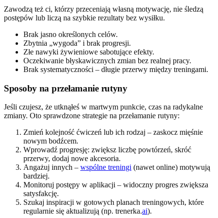
Zawodzą też ci, którzy przeceniają własną motywację, nie śledzą
postępów lub liczą na szybkie rezultaty bez wysiłku.
Brak jasno określonych celów.
Zbytnia „wygoda” i brak progresji.
Złe nawyki żywieniowe sabotujące efekty.
Oczekiwanie błyskawicznych zmian bez realnej pracy.
Brak systematyczności – długie przerwy między treningami.
Sposoby na przełamanie rutyny
Jeśli czujesz, że utknąłeś w martwym punkcie, czas na radykalne
zmiany. Oto sprawdzone strategie na przełamanie rutyny:
Zmień kolejność ćwiczeń lub ich rodzaj – zaskocz mięśnie
nowym bodźcem.
Wprowadź progresję: zwiększ liczbę powtórzeń, skróć
przerwy, dodaj nowe akcesoria.
Angażuj innych –
wspólne treningi
(nawet online) motywują
bardziej.
Monitoruj postępy w aplikacji – widoczny progres zwiększa
satysfakcję.
Szukaj inspiracji w gotowych planach treningowych, które
regularnie się aktualizują (np. trenerka.
ai
).