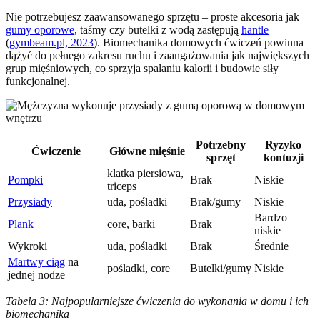
Nie potrzebujesz zaawansowanego sprzętu – proste akcesoria jak
gumy oporowe
, taśmy czy butelki z wodą zastępują
hantle
(
gymbeam.pl, 2023
). Biomechanika domowych ćwiczeń powinna
dążyć do pełnego zakresu ruchu i zaangażowania jak największych
grup mięśniowych, co sprzyja spalaniu kalorii i budowie siły
funkcjonalnej.
Potrzebny
Ryzyko
Ćwiczenie
Główne mięśnie
sprzęt
kontuzji
klatka piersiowa,
Pompki
Brak
Niskie
triceps
Przysiady
uda, pośladki
Brak/gumy
Niskie
Bardzo
Plank
core, barki
Brak
niskie
Wykroki
uda, pośladki
Brak
Średnie
Martwy ciąg
na
pośladki, core
Butelki/gumy
Niskie
jednej nodze
Tabela 3: Najpopularniejsze ćwiczenia do wykonania w domu i ich
biomechanika