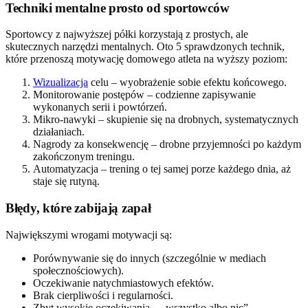
Techniki mentalne prosto od sportowców
Sportowcy z najwyższej półki korzystają z prostych, ale
skutecznych narzędzi mentalnych. Oto 5 sprawdzonych technik,
które przenoszą motywację domowego atleta na wyższy poziom:
Wizualizacja
celu – wyobrażenie sobie efektu końcowego.
Monitorowanie postępów – codzienne zapisywanie
wykonanych serii i powtórzeń.
Mikro-nawyki – skupienie się na drobnych, systematycznych
działaniach.
Nagrody za konsekwencję – drobne przyjemności po każdym
zakończonym treningu.
Automatyzacja – trening o tej samej porze każdego dnia, aż
staje się rutyną.
Błędy, które zabijają zapał
Największymi wrogami motywacji są:
Porównywanie się do innych (szczególnie w mediach
społecznościowych).
Oczekiwanie natychmiastowych efektów.
Brak cierpliwości i regularności.
Zbyt wysokie oczekiwania – „wszystko albo nic”.