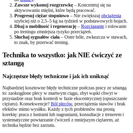
Zawsze wykonuj rozgrzewkę
– Koncentruj się na
aktywowaniu mięśni, które będą pracować.
Progresuj ciężar stopniowo
– Nie zwiększaj
obciążenia
szybciej niż o 2,5–5 kg na tydzień w podstawowych bojach.
Dbaj o mobilność i regenerację
–
Rozciąganie
i rolowanie
po treningu zmniejsza ryzyko przeciążeń.
Słuchaj sygnałów ciała
– Ostre bóle, zwłaszcza w stawach,
to znak, by przerwać trening.
Technika to wszystko: jak NIE ćwiczyć ze
sztangą
Najczęstsze błędy techniczne i jak ich uniknąć
Najbardziej kosztowne błędy techniczne podczas pracy ze sztangą
to: zaokrąglone plecy w martwym ciągu, zbyt wąski chwyt w
przysiadzie oraz brak kontroli w fazie ekscentrycznej (opuszczanie
ciężaru). Konsekwencje?
Ból pleców
, przeciążenia stawów i brak
efektów mimo wysiłku. Każdy z tych problemów ma prostą
korektę: praca z lustrami lub nagraniami, konsultacje z trenerem i
systematyczne powtarzanie ćwiczeń z mniejszym ciężarem, aż
technika będzie bez zarzutu.