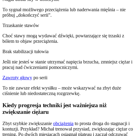
To sygnał możliwego przeciążenia lub naderwania mięśnia – nie
próbuj „dokończyć serii”.
Trzaskanie stawów
Choć stawy mogą wydawać dźwięki, powtarzające się trzaski z
bólem to objaw przeciążenia.
Brak stabilizacji tułowia
Jeśli nie jesteś w stanie utrzymać napięcia brzucha, zmniejsz ciężar i
pracuj nad ćwiczeniami pomocniczymi.
Zawroty głowy
po serii
To nie zawsze efekt wysiłku – może wskazywać na zbyt duże
ciśnienie lub niedostateczną rozgrzewkę.
Kiedy progresja techniki jest ważniejsza niż
zwiększanie ciężaru
Zbyt szybkie zwiększanie
obciążenia
to prosta droga do stagnacji i
kontuzji. Przykład? Michał trenował przysiad, zwiększając ciężar co
trening. Po dwóch miesiącach osiągnął plateau i zaczął odczuwać