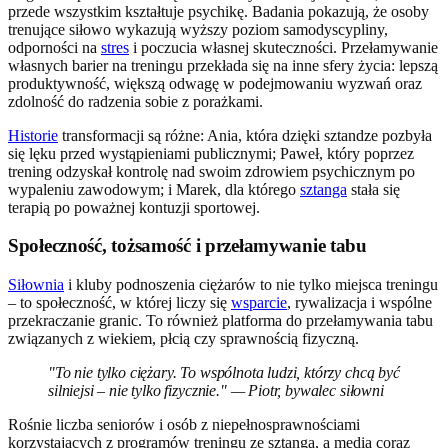
przede wszystkim kształtuje psychikę. Badania pokazują, że osoby
trenujące siłowo wykazują wyższy poziom samodyscypliny,
odporności na
stres
i poczucia własnej skuteczności. Przełamywanie
własnych barier na treningu przekłada się na inne sfery życia: lepszą
produktywność, większą odwagę w podejmowaniu wyzwań oraz
zdolność do radzenia sobie z porażkami.
Historie
transformacji są różne: Ania, która dzięki sztandze pozbyła
się lęku przed wystąpieniami publicznymi; Paweł, który poprzez
trening odzyskał kontrolę nad swoim zdrowiem psychicznym po
wypaleniu zawodowym; i Marek, dla którego
sztanga
stała się
terapią po poważnej kontuzji sportowej.
Społeczność, tożsamość i przełamywanie tabu
Siłownia
i kluby podnoszenia ciężarów to nie tylko miejsca treningu
– to społeczność, w której liczy się
wsparcie
, rywalizacja i wspólne
przekraczanie granic. To również platforma do przełamywania tabu
związanych z wiekiem, płcią czy sprawnością fizyczną.
"To nie tylko ciężary. To wspólnota ludzi, którzy chcą być
silniejsi – nie tylko fizycznie." — Piotr, bywalec siłowni
Rośnie liczba seniorów i osób z niepełnosprawnościami
korzystających z programów treningu ze sztangą, a media coraz