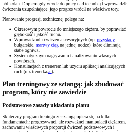
ból kolan. Dopiero gdy wrócił do pracy nad techniką i wprowadził
ćwiczenia uzupełniające, jego progres wrócił na właściwe tory.
Planowanie progresji technicznej polega na:
Okresowym powrocie do mniejszego ciężaru, by poprawiać
głębokość i jakość ruchu.
Wprowadzaniu ćwiczeń akcesoryjnych (np.
przysiady
bułgarskie,
martwy ciąg
na jednej nodze), które eliminują
słabe ogniwa.
Systematycznym nagrywaniu i analizowaniu własnych
powtórzeń.
Konsultacjach z trenerem lub użyciu aplikacji analizujących
ruch (np. trenerka.
ai
).
Plan treningowy ze sztangą: jak zbudować
program, który nie zawiedzie
Podstawowe zasady układania planu
Skuteczny program treningu ze sztangą opiera się na kilku
fundamentach: progresywnej, ale rozważnej manipulacji ciężarem,
zachowaniu właściwych proporcji ćwiczeń podstawowych i