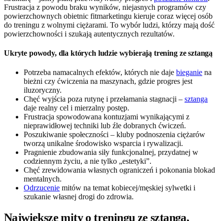
Frustracja z powodu braku wyników, niejasnych programów czy
powierzchownych obietnic fitmarketingu kieruje coraz więcej osób
do treningu z wolnymi ciężarami. To wybór ludzi, którzy mają dość
powierzchowności i szukają autentycznych rezultatów.
Ukryte powody, dla których ludzie wybierają trening ze sztangą
Potrzeba namacalnych efektów, których nie daje
bieganie
na
bieżni czy ćwiczenia na maszynach, gdzie progres jest
iluzoryczny.
Chęć wyjścia poza rutynę i przełamania stagnacji –
sztanga
daje realny cel i mierzalny postęp.
Frustracja spowodowana kontuzjami wynikającymi z
nieprawidłowej techniki lub źle dobranych ćwiczeń.
Poszukiwanie społeczności – kluby podnoszenia ciężarów
tworzą unikalne środowisko wsparcia i rywalizacji.
Pragnienie zbudowania siły funkcjonalnej, przydatnej w
codziennym życiu, a nie tylko „estetyki”.
Chęć zrewidowania własnych ograniczeń i pokonania blokad
mentalnych.
Odrzucenie
mitów na temat kobiecej/męskiej sylwetki i
szukanie własnej drogi do zdrowia.
Największe mity o treningu ze sztangą,