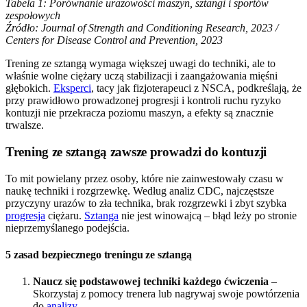
Tabela 1: Porównanie urazowości maszyn, sztangi i sportów
zespołowych
Źródło: Journal of Strength and Conditioning Research, 2023 /
Centers for Disease Control and Prevention, 2023
Trening ze sztangą wymaga większej uwagi do techniki, ale to
właśnie wolne ciężary uczą stabilizacji i zaangażowania mięśni
głębokich.
Eksperci
, tacy jak fizjoterapeuci z NSCA, podkreślają, że
przy prawidłowo prowadzonej progresji i kontroli ruchu ryzyko
kontuzji nie przekracza poziomu maszyn, a efekty są znacznie
trwalsze.
Trening ze sztangą zawsze prowadzi do kontuzji
To mit powielany przez osoby, które nie zainwestowały czasu w
naukę techniki i rozgrzewkę. Według analiz CDC, najczęstsze
przyczyny urazów to zła technika, brak rozgrzewki i zbyt szybka
progresja
ciężaru.
Sztanga
nie jest winowajcą – błąd leży po stronie
nieprzemyślanego podejścia.
5 zasad bezpiecznego treningu ze sztangą
Naucz się podstawowej techniki każdego ćwiczenia
–
Skorzystaj z pomocy trenera lub nagrywaj swoje powtórzenia
do
analizy
.