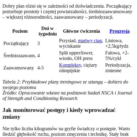
Dobry plan różni się w zależności od doświadczenia. Początkujący
potrzebuje prostoty i częstej powtarzalności, średniozaawansowany
– większej różnorodności, zaawansowany – periodyzacji.
Dni w
Poziom
Główne ćwiczenia
Progresja
tygodniu
Przysiad,
martwy ciąg
,
Liniowa,
Początkujący
3
wyciskanie
+2,5kg/tydz
Split upper/lower,
Falowa, +2-
Średniozaawans.
4
wiosło, OH press
5%/cykl
Kompleksy
, ciężary
Periodyzacja,
Zaawansowany
4-5
olimpijskie
zmienne
Tabela 2: Przykładowe plany treningowe ze sztangą – dobierz do
swojego poziomu
Źródło: Opracowanie własne na podstawie badań NSCA i Journal
of Strength and Conditioning Research
Jak monitorować postępy i kiedy wprowadzać
zmiany
Nie tylko liczba kilogramów na gryfie świadczy o postępie. Warto
śledzić głębokość ruchu, poziom zmęczenia i technikę. Stały brak