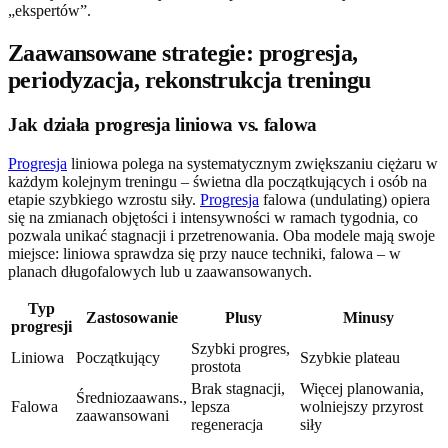
„ekspertów”.
Zaawansowane strategie: progresja,
periodyzacja, rekonstrukcja treningu
Jak działa progresja liniowa vs. falowa
Progresja
liniowa polega na systematycznym zwiększaniu ciężaru w
każdym kolejnym treningu – świetna dla początkujących i osób na
etapie szybkiego wzrostu siły.
Progresja
falowa (undulating) opiera
się na zmianach objętości i intensywności w ramach tygodnia, co
pozwala unikać stagnacji i przetrenowania. Oba modele mają swoje
miejsce: liniowa sprawdza się przy nauce techniki, falowa – w
planach długofalowych lub u zaawansowanych.
Typ
Zastosowanie
Plusy
Minusy
progresji
Szybki progres,
Liniowa
Początkujący
Szybkie plateau
prostota
Brak stagnacji,
Więcej planowania,
Średniozaawans.,
Falowa
lepsza
wolniejszy przyrost
zaawansowani
regeneracja
siły