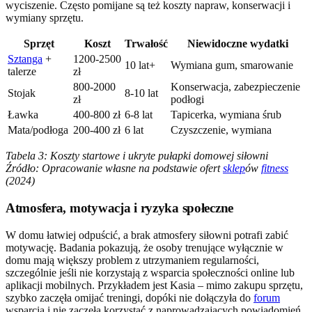
wyciszenie. Często pomijane są też koszty napraw, konserwacji i
wymiany sprzętu.
Sprzęt
Koszt
Trwałość
Niewidoczne wydatki
Sztanga
+
1200-2500
10 lat+
Wymiana gum, smarowanie
talerze
zł
800-2000
Konserwacja, zabezpieczenie
Stojak
8-10 lat
zł
podłogi
Ławka
400-800 zł
6-8 lat
Tapicerka, wymiana śrub
Mata/podłoga
200-400 zł
6 lat
Czyszczenie, wymiana
Tabela 3: Koszty startowe i ukryte pułapki domowej siłowni
Źródło: Opracowanie własne na podstawie ofert
sklep
ów
fitness
(2024)
Atmosfera, motywacja i ryzyka społeczne
W domu łatwiej odpuścić, a brak atmosfery siłowni potrafi zabić
motywację. Badania pokazują, że osoby trenujące wyłącznie w
domu mają większy problem z utrzymaniem regularności,
szczególnie jeśli nie korzystają z wsparcia społeczności online lub
aplikacji mobilnych. Przykładem jest Kasia – mimo zakupu sprzętu,
szybko zaczęła omijać treningi, dopóki nie dołączyła do
forum
wsparcia i nie zaczęła korzystać z naprowadzających powiadomień