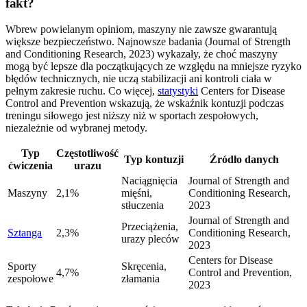
fakt?
Wbrew powielanym opiniom, maszyny nie zawsze gwarantują
większe bezpieczeństwo. Najnowsze badania (Journal of Strength
and Conditioning Research, 2023) wykazały, że choć maszyny
mogą być lepsze dla początkujących ze względu na mniejsze ryzyko
błędów technicznych, nie uczą stabilizacji ani kontroli ciała w
pełnym zakresie ruchu. Co więcej,
statystyki
Centers for Disease
Control and Prevention wskazują, że wskaźnik kontuzji podczas
treningu siłowego jest niższy niż w sportach zespołowych,
niezależnie od wybranej metody.
Typ
Częstotliwość
Typ kontuzji
Źródło danych
ćwiczenia
urazu
Naciągnięcia
Journal of Strength and
Maszyny
2,1%
mięśni,
Conditioning Research,
stłuczenia
2023
Journal of Strength and
Przeciążenia,
Sztanga
2,3%
Conditioning Research,
urazy pleców
2023
Centers for Disease
Sporty
Skręcenia,
4,7%
Control and Prevention,
zespołowe
złamania
2023