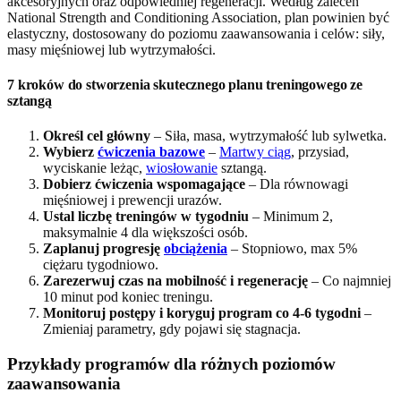
akcesoryjnych oraz odpowiedniej regeneracji. Według zaleceń
National Strength and Conditioning Association, plan powinien być
elastyczny, dostosowany do poziomu zaawansowania i celów: siły,
masy mięśniowej lub wytrzymałości.
7 kroków do stworzenia skutecznego planu treningowego ze
sztangą
Określ cel główny
– Siła, masa, wytrzymałość lub sylwetka.
Wybierz
ćwiczenia bazowe
–
Martwy ciąg
, przysiad,
wyciskanie leżąc,
wiosłowanie
sztangą.
Dobierz ćwiczenia wspomagające
– Dla równowagi
mięśniowej i prewencji urazów.
Ustal liczbę treningów w tygodniu
– Minimum 2,
maksymalnie 4 dla większości osób.
Zaplanuj progresję
obciążenia
– Stopniowo, max 5%
ciężaru tygodniowo.
Zarezerwuj czas na mobilność i regenerację
– Co najmniej
10 minut pod koniec treningu.
Monitoruj postępy i koryguj program co 4-6 tygodni
–
Zmieniaj parametry, gdy pojawi się stagnacja.
Przykłady programów dla różnych poziomów
zaawansowania