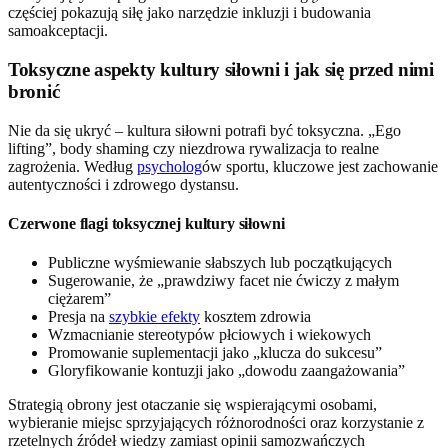
częściej pokazują siłę jako narzędzie inkluzji i budowania
samoakceptacji.
Toksyczne aspekty kultury siłowni i jak się przed nimi
bronić
Nie da się ukryć – kultura siłowni potrafi być toksyczna. „Ego
lifting”, body shaming czy niezdrowa rywalizacja to realne
zagrożenia. Według
psycholog
ów sportu, kluczowe jest zachowanie
autentyczności i zdrowego dystansu.
Czerwone flagi toksycznej kultury siłowni
Publiczne wyśmiewanie słabszych lub początkujących
Sugerowanie, że „prawdziwy facet nie ćwiczy z małym
ciężarem”
Presja na
szybkie efekty
kosztem zdrowia
Wzmacnianie stereotypów płciowych i wiekowych
Promowanie suplementacji jako „klucza do sukcesu”
Gloryfikowanie kontuzji jako „dowodu zaangażowania”
Strategią obrony jest otaczanie się wspierającymi osobami,
wybieranie miejsc sprzyjających różnorodności oraz korzystanie z
rzetelnych źródeł wiedzy zamiast opinii samozwańczych