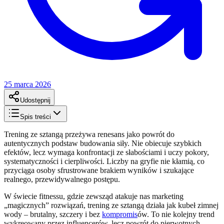
25 marca 2026
Udostępnij
Spis treści
Trening ze sztangą przeżywa renesans jako powrót do
autentycznych podstaw budowania siły. Nie obiecuje szybkich
efektów, lecz wymaga konfrontacji ze słabościami i uczy pokory,
systematyczności i cierpliwości. Liczby na gryfie nie kłamią, co
przyciąga osoby sfrustrowane brakiem wyników i szukające
realnego, przewidywalnego postępu.
W świecie fitnessu, gdzie zewsząd atakuje nas marketing
„magicznych” rozwiązań, trening ze sztangą działa jak kubeł zimnej
wody – brutalny, szczery i bez
kompromis
ów. To nie kolejny trend
wykreowany przez influencerów, lecz powrót do pierwotnych