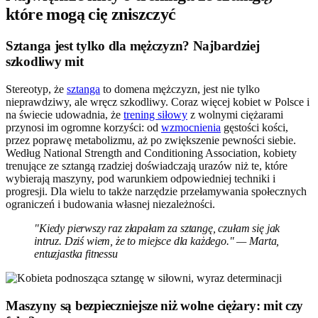
które mogą cię zniszczyć
Sztanga jest tylko dla mężczyzn? Najbardziej
szkodliwy mit
Stereotyp, że
sztanga
to domena mężczyzn, jest nie tylko
nieprawdziwy, ale wręcz szkodliwy. Coraz więcej kobiet w Polsce i
na świecie udowadnia, że
trening siłowy
z wolnymi ciężarami
przynosi im ogromne korzyści: od
wzmocnienia
gęstości kości,
przez poprawę metabolizmu, aż po zwiększenie pewności siebie.
Według National Strength and Conditioning Association, kobiety
trenujące ze sztangą rzadziej doświadczają urazów niż te, które
wybierają maszyny, pod warunkiem odpowiedniej techniki i
progresji. Dla wielu to także narzędzie przełamywania społecznych
ograniczeń i budowania własnej niezależności.
"Kiedy pierwszy raz złapałam za sztangę, czułam się jak
intruz. Dziś wiem, że to miejsce dla każdego." — Marta,
entuzjastka fitnessu
Maszyny są bezpieczniejsze niż wolne ciężary: mit czy