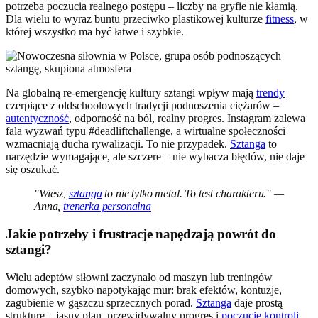
potrzeba poczucia realnego postępu – liczby na gryfie nie kłamią.
Dla wielu to wyraz buntu przeciwko plastikowej kulturze
fitness
, w
której wszystko ma być łatwe i szybkie.
Na globalną re-emergencję kultury sztangi wpływ mają
trendy
czerpiące z oldschoolowych tradycji podnoszenia ciężarów –
autentyczność
, odporność na ból, realny progres. Instagram zalewa
fala wyzwań typu #deadliftchallenge, a wirtualne społeczności
wzmacniają ducha rywalizacji. To nie przypadek.
Sztanga
to
narzędzie wymagające, ale szczere – nie wybacza błędów, nie daje
się oszukać.
"Wiesz,
sztanga
to nie tylko metal. To test charakteru." —
Anna,
trenerka personalna
Jakie potrzeby i frustracje napędzają powrót do
sztangi?
Wielu adeptów siłowni zaczynało od maszyn lub treningów
domowych, szybko napotykając mur: brak efektów, kontuzje,
zagubienie w gąszczu sprzecznych porad.
Sztanga
daje prostą
strukturę – jasny plan, przewidywalny progres i
poczucie kontroli
.