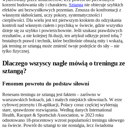
korzeni budowania siły i charakteru.
Sztanga
nie obiecuje szybkich
efektów ani bezwysiłkowych przemian. Zmusza do konfrontacji z
własnymi słabościami, uczy pokory, systematyczności i
cierpliwości. Dla wielu jest też pierwszym krokiem do odzyskania
kontroli nad własnym ciałem i psychiką w świecie, gdzie wszystko
dzieje się za szybko i powierzchownie. Jeśli szukasz prawdziwych
rezultatów, a nie kolejnej fit-iluzji, ten artykuł odkryje przed tobą 7
brutalnych prawd i technik, które bezlitośnie obnażą mity i wskażą,
jak trening ze sztangą może zmienić twoje podejście do siły – nie
tylko fizycznej.
Dlaczego wszyscy nagle mówią o treningu ze
sztangą?
Fenomen powrotu do podstaw siłowni
Renesans treningu ze sztangą jest faktem – zarówno w
warszawskich boksach, jak i małych miejskich siłowniach. W erze
cyfrowej przesytu i fit-aplikacji, Polacy coraz częściej wybierają
stare, sprawdzone rozwiązania. Według danych International
Health, Racquet & Sportsclub Association, w 2023 roku
odnotowano 18-procentowy wzrost popularności treningu siłowego
na świecie. Powrót do sztangi to nie nostalgia, lecz świadoma