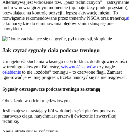
Alternatywą jest wdrożenie tzw. „pauz technicznych” – zatrzymanie
ruchu w newralgicznym momencie (np. najniższy punkt przysiadu),
pozwalające na kontrolę pozycji i lepszą aktywację mięśni. To
rozwiązanie rekomendowane przez trenerów NSCA oraz trenerkę.
ai
jako narzędzie do eliminowania błędów zanim staną się one
nawykiem.
Jak czytać sygnały ciała podczas treningu
Umiejętność słuchania własnego ciała to klucz do długowieczności
w treningu siłowym. Ból ostry,
sztywność stawów
czy nagłe
osłabienie
to nie „ozdoba” treningu – to czerwone flagi. Zamiast
ignorować je w imię progresu, trzeba nauczyć się na nie reagować.
Sygnały ostrzegawcze podczas treningu ze sztangą
Obciążenie w odcinku lędźwiowym
Jeśli czujesz narastający ból w dolnej części pleców podczas
martwego ciągu, natychmiast przerwij ćwiczenie i zweryfikuj
technikę.
Nagła utrata siły w kończynie