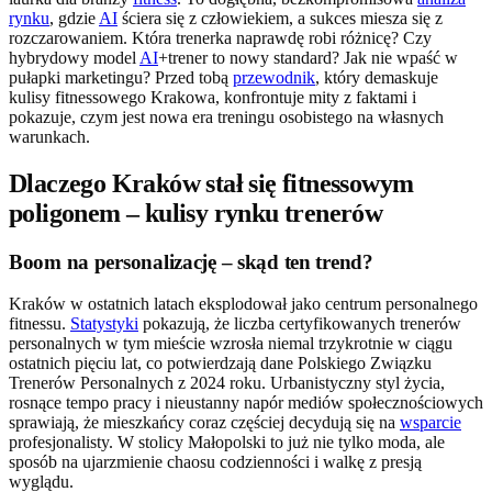
rynku
, gdzie
AI
ściera się z człowiekiem, a sukces miesza się z
rozczarowaniem. Która trenerka naprawdę robi różnicę? Czy
hybrydowy model
AI
+trener to nowy standard? Jak nie wpaść w
pułapki marketingu? Przed tobą
przewodnik
, który demaskuje
kulisy fitnessowego Krakowa, konfrontuje mity z faktami i
pokazuje, czym jest nowa era treningu osobistego na własnych
warunkach.
Dlaczego Kraków stał się fitnessowym
poligonem – kulisy rynku trenerów
Boom na personalizację – skąd ten trend?
Kraków w ostatnich latach eksplodował jako centrum personalnego
fitnessu.
Statystyki
pokazują, że liczba certyfikowanych trenerów
personalnych w tym mieście wzrosła niemal trzykrotnie w ciągu
ostatnich pięciu lat, co potwierdzają dane Polskiego Związku
Trenerów Personalnych z 2024 roku. Urbanistyczny styl życia,
rosnące tempo pracy i nieustanny napór mediów społecznościowych
sprawiają, że mieszkańcy coraz częściej decydują się na
wsparcie
profesjonalisty. W stolicy Małopolski to już nie tylko moda, ale
sposób na ujarzmienie chaosu codzienności i walkę z presją
wyglądu.