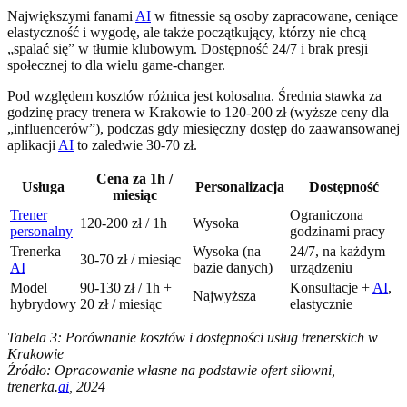
Największymi fanami
AI
w fitnessie są osoby zapracowane, ceniące
elastyczność i wygodę, ale także początkujący, którzy nie chcą
„spalać się” w tłumie klubowym. Dostępność 24/7 i brak presji
społecznej to dla wielu game-changer.
Pod względem kosztów różnica jest kolosalna. Średnia stawka za
godzinę pracy trenera w Krakowie to 120-200 zł (wyższe ceny dla
„influencerów”), podczas gdy miesięczny dostęp do zaawansowanej
aplikacji
AI
to zaledwie 30-70 zł.
Cena za 1h /
Usługa
Personalizacja
Dostępność
miesiąc
Trener
Ograniczona
120-200 zł / 1h
Wysoka
personalny
godzinami pracy
Trenerka
Wysoka (na
24/7, na każdym
30-70 zł / miesiąc
AI
bazie danych)
urządzeniu
Model
90-130 zł / 1h +
Konsultacje +
AI
,
Najwyższa
hybrydowy
20 zł / miesiąc
elastycznie
Tabela 3: Porównanie kosztów i dostępności usług trenerskich w
Krakowie
Źródło: Opracowanie własne na podstawie ofert siłowni,
trenerka.
ai
, 2024