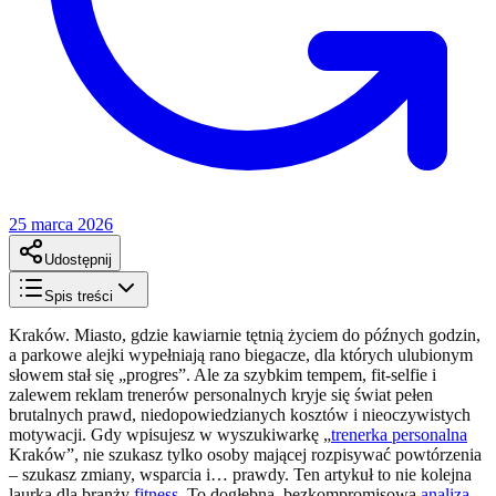
25 marca 2026
Udostępnij
Spis treści
Kraków. Miasto, gdzie kawiarnie tętnią życiem do późnych godzin,
a parkowe alejki wypełniają rano biegacze, dla których ulubionym
słowem stał się „progres”. Ale za szybkim tempem, fit-selfie i
zalewem reklam trenerów personalnych kryje się świat pełen
brutalnych prawd, niedopowiedzianych kosztów i nieoczywistych
motywacji. Gdy wpisujesz w wyszukiwarkę „
trenerka personalna
Kraków”, nie szukasz tylko osoby mającej rozpisywać powtórzenia
– szukasz zmiany, wsparcia i… prawdy. Ten artykuł to nie kolejna
laurka dla branży
fitness
. To dogłębna, bezkompromisowa
analiza