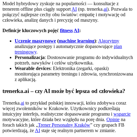
Model hybrydowy zyskuje na popularności — konsultacje z
trenerem offline plus ciągły support
AI
(np. trenerka.
ai
). Pozwala to
połączyć najlepsze cechy obu światów: empatię i motywację od
człowieka, analizę danych i precyzję od maszyny.
Definicje kluczowych pojęć
fitness
AI
:
Uczenie maszynowe
(
machine learning
)
:
Algorytmy
analizujące postępy i automatycznie dopasowujące
plan
treningowy
.
Personalizacja
: Dostosowanie programu do indywidualnych
potrzeb, nawyków i celów użytkownika.
Wearable devices
: Elektronika (zegarki, opaski)
monitorująca parametry treningu i zdrowia, synchronizowana
z aplikacją.
trenerka.ai – czy AI może być lepsza od człowieka?
Trenerka.
ai
to przykład polskiej innowacji, która zdobywa coraz
więcej zwolenników w Krakowie. Użytkownicy podkreślają
intuicyjny interfejs, realistyczne dopasowanie programu i
wsparcie
motywacyjne, które działa bez względu na porę dnia.
Opinie
na
forach takich jak „
Trener Personalny Kraków
” czy grupach FB
potwierdzają, że
AI
staje się realnym partnerem w zmianie.