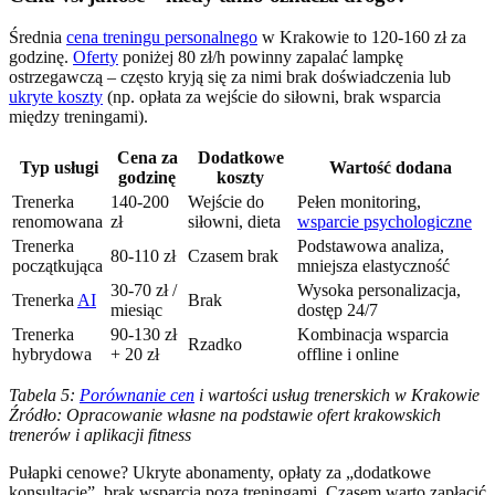
Średnia
cena treningu personalnego
w Krakowie to 120-160 zł za
godzinę.
Oferty
poniżej 80 zł/h powinny zapalać lampkę
ostrzegawczą – często kryją się za nimi brak doświadczenia lub
ukryte koszty
(np. opłata za wejście do siłowni, brak wsparcia
między treningami).
Cena za
Dodatkowe
Typ usługi
Wartość dodana
godzinę
koszty
Trenerka
140-200
Wejście do
Pełen monitoring,
renomowana
zł
siłowni, dieta
wsparcie psychologiczne
Trenerka
Podstawowa analiza,
80-110 zł
Czasem brak
początkująca
mniejsza elastyczność
30-70 zł /
Wysoka personalizacja,
Trenerka
AI
Brak
miesiąc
dostęp 24/7
Trenerka
90-130 zł
Kombinacja wsparcia
Rzadko
hybrydowa
+ 20 zł
offline i online
Tabela 5:
Porównanie cen
i wartości usług trenerskich w Krakowie
Źródło: Opracowanie własne na podstawie ofert krakowskich
trenerów i aplikacji fitness
Pułapki cenowe? Ukryte abonamenty, opłaty za „dodatkowe
konsultacje”, brak wsparcia poza treningami. Czasem warto zapłacić