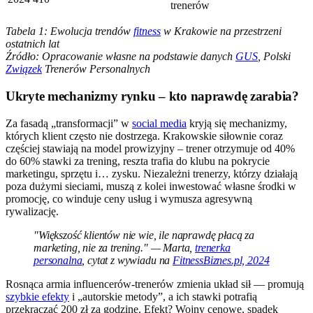
trenerów
Tabela 1: Ewolucja trendów
fitness
w Krakowie na przestrzeni
ostatnich lat
Źródło: Opracowanie własne na podstawie danych
GUS
, Polski
Związek
Trenerów Personalnych
Ukryte mechanizmy rynku – kto naprawdę zarabia?
Za fasadą „transformacji” w
social media
kryją się mechanizmy,
których klient często nie dostrzega. Krakowskie siłownie coraz
częściej stawiają na model prowizyjny – trener otrzymuje od 40%
do 60% stawki za trening, reszta trafia do klubu na pokrycie
marketingu, sprzętu i… zysku. Niezależni trenerzy, którzy działają
poza dużymi sieciami, muszą z kolei inwestować własne środki w
promocję, co winduje ceny usług i wymusza agresywną
rywalizację.
"Większość klientów nie wie, ile naprawdę płacą za
marketing, nie za trening." — Marta,
trenerka
personalna
, cytat z wywiadu na
FitnessBiznes.pl, 2024
Rosnąca armia influencerów-trenerów zmienia układ sił — promują
szybkie efekty
i „autorskie metody”, a ich stawki potrafią
przekraczać 200 zł za godzinę. Efekt? Wojny cenowe, spadek