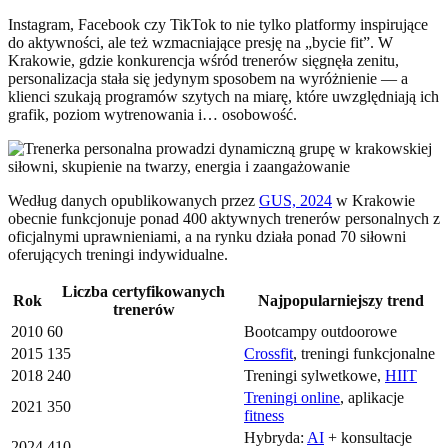
Instagram, Facebook czy TikTok to nie tylko platformy inspirujące
do aktywności, ale też wzmacniające presję na „bycie fit”. W
Krakowie, gdzie konkurencja wśród trenerów sięgnęła zenitu,
personalizacja stała się jedynym sposobem na wyróżnienie — a
klienci szukają programów szytych na miarę, które uwzględniają ich
grafik, poziom wytrenowania i… osobowość.
Według danych opublikowanych przez
GUS, 2024
w Krakowie
obecnie funkcjonuje ponad 400 aktywnych trenerów personalnych z
oficjalnymi uprawnieniami, a na rynku działa ponad 70 siłowni
oferujących treningi indywidualne.
Liczba certyfikowanych
Rok
Najpopularniejszy trend
trenerów
2010
60
Bootcampy outdoorowe
2015
135
Crossfit
, treningi funkcjonalne
2018
240
Treningi sylwetkowe,
HIIT
Treningi online
, aplikacje
2021
350
fitness
Hybryda:
AI
+ konsultacje
2024
410