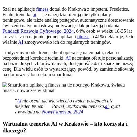
Szał na aplikacje
fitness
dotarł do Krakowa z impetem. Freeletics,
Fitatu, trenerka.
ai
— te narzędzia oferują nie tylko plany
treningowe, ale także analizę postępów, automatyczne dostosowanie
ćwiczeń i natychmiastową motywację. Jak pokazują badania
Fundacji Rozwoju Cyfrowego, 2024
, 64% osób w wieku 18-35 lat
korzysta z co najmniej jednej aplikacji
fitness
, a 41% deklaruje, że to
właśnie
AI
zmotywowało ich do regularnych treningów.
Tradycyjny model trener-klient opiera się na empatii, relacji i
bezpośredniej korekcie techniki.
AI
natomiast oferuje personalizację
na bazie dużych zbiorów danych, dostępność 24/7 i znacznie niższą
cenę. Dla wielu osób to wystarczający powód, by zamienić siłownię
na domowy salon i ekran smartfona.
"
AI
nie oceni, ale wie więcej o twoich postępach niż
niejeden trener." — Paweł, użytkownik trenerka.
ai
, cytat
z wywiadu na
NowyFitness.pl, 2024
Wirtualna trenerka AI w Krakowie – kto korzysta i
dlaczego?