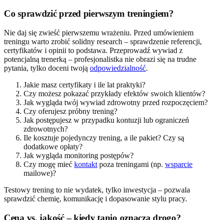
Co sprawdzić przed pierwszym treningiem?
Nie daj się zwieść pierwszemu wrażeniu. Przed umówieniem
treningu warto zrobić solidny research – sprawdzenie referencji,
certyfikatów i opinii to podstawa. Przeprowadź wywiad z
potencjalną trenerką – profesjonalistka nie obrazi się na trudne
pytania, tylko doceni twoją
odpowiedzialność
.
Jakie masz certyfikaty i ile lat praktyki?
Czy możesz pokazać przykłady efektów swoich klientów?
Jak wygląda twój wywiad zdrowotny przed rozpoczęciem?
Czy oferujesz próbny trening?
Jak postępujesz w przypadku kontuzji lub ograniczeń
zdrowotnych?
Ile kosztuje pojedynczy trening, a ile pakiet? Czy są
dodatkowe opłaty?
Jak wygląda monitoring postępów?
Czy mogę mieć
kontakt
poza treningami (np.
wsparcie
mailowe)?
Testowy trening to nie wydatek, tylko inwestycja – pozwala
sprawdzić chemię, komunikację i dopasowanie stylu pracy.
Cena vs. jakość – kiedy tanio oznacza drogo?