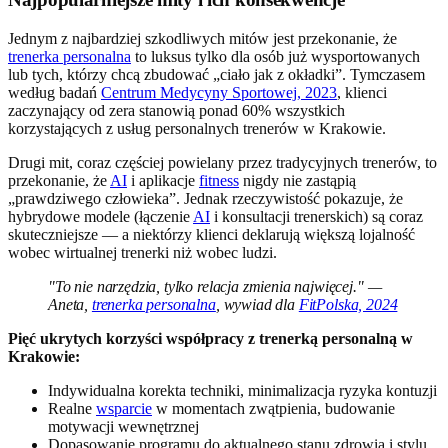
Jednym z najbardziej szkodliwych mitów jest przekonanie, że
trenerka personalna
to luksus tylko dla osób już wysportowanych
lub tych, którzy chcą zbudować „ciało jak z okładki”. Tymczasem
według badań
Centrum Medycyny Sportowej, 2023
, klienci
zaczynający od zera stanowią ponad 60% wszystkich
korzystających z usług personalnych trenerów w Krakowie.
Drugi mit, coraz częściej powielany przez tradycyjnych trenerów, to
przekonanie, że
AI
i aplikacje
fitness
nigdy nie zastąpią
„prawdziwego człowieka”. Jednak rzeczywistość pokazuje, że
hybrydowe modele (łączenie
AI
i konsultacji trenerskich) są coraz
skuteczniejsze — a niektórzy klienci deklarują większą lojalność
wobec wirtualnej trenerki niż wobec ludzi.
"To nie narzędzia, tylko relacja zmienia najwięcej." —
Aneta,
trenerka personalna
, wywiad dla
FitPolska, 2024
Pięć ukrytych korzyści współpracy z trenerką personalną w
Krakowie:
Indywidualna korekta techniki, minimalizacja ryzyka kontuzji
Realne
wsparcie
w momentach zwątpienia, budowanie
motywacji wewnętrznej
Dopasowanie programu do aktualnego stanu zdrowia i stylu