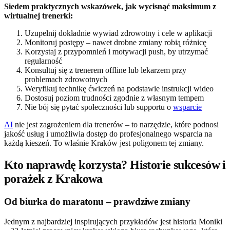
Siedem praktycznych wskazówek, jak wycisnąć maksimum z
wirtualnej trenerki:
Uzupełnij dokładnie wywiad zdrowotny i cele w aplikacji
Monitoruj postępy – nawet drobne zmiany robią różnicę
Korzystaj z przypomnień i motywacji push, by utrzymać
regularność
Konsultuj się z trenerem offline lub lekarzem przy
problemach zdrowotnych
Weryfikuj technikę ćwiczeń na podstawie instrukcji wideo
Dostosuj poziom trudności zgodnie z własnym tempem
Nie bój się pytać społeczności lub supportu o
wsparcie
AI
nie jest zagrożeniem dla trenerów – to narzędzie, które podnosi
jakość usług i umożliwia dostęp do profesjonalnego wsparcia na
każdą kieszeń. To właśnie Kraków jest poligonem tej zmiany.
Kto naprawdę korzysta? Historie sukcesów i
porażek z Krakowa
Od biurka do maratonu – prawdziwe zmiany
Jednym z najbardziej inspirujących przykładów jest historia Moniki