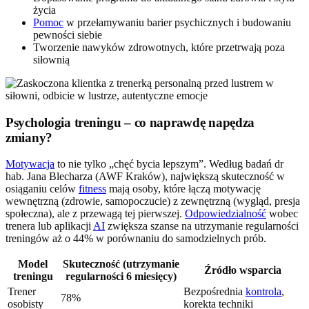
życia
Pomoc
w przełamywaniu barier psychicznych i budowaniu
pewności siebie
Tworzenie nawyków zdrowotnych, które przetrwają poza
siłownią
Psychologia treningu – co naprawdę napędza
zmiany?
Motywacja
to nie tylko „chęć bycia lepszym”. Według badań dr
hab. Jana Blecharza (AWF Kraków), największą skuteczność w
osiąganiu celów
fitness
mają osoby, które łączą motywację
wewnętrzną (zdrowie, samopoczucie) z zewnętrzną (wygląd, presja
społeczna), ale z przewagą tej pierwszej.
Odpowiedzialność
wobec
trenera lub aplikacji
AI
zwiększa szanse na utrzymanie regularności
treningów aż o 44% w porównaniu do samodzielnych prób.
Model
Skuteczność (utrzymanie
Źródło wsparcia
treningu
regularności 6 miesięcy)
Trener
Bezpośrednia
kontrola
,
78%
osobisty
korekta techniki