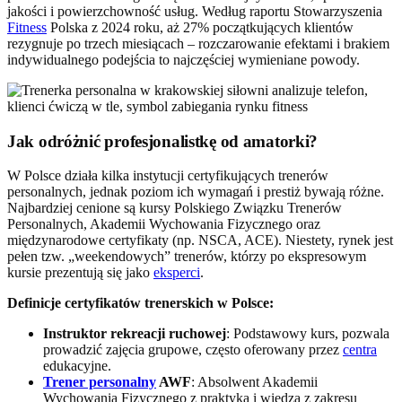
jakości i powierzchowność usług. Według raportu Stowarzyszenia
Fitness
Polska z 2024 roku, aż 27% początkujących klientów
rezygnuje po trzech miesiącach – rozczarowanie efektami i brakiem
indywidualnego podejścia to najczęściej wymieniane powody.
Jak odróżnić profesjonalistkę od amatorki?
W Polsce działa kilka instytucji certyfikujących trenerów
personalnych, jednak poziom ich wymagań i prestiż bywają różne.
Najbardziej cenione są kursy Polskiego Związku Trenerów
Personalnych, Akademii Wychowania Fizycznego oraz
międzynarodowe certyfikaty (np. NSCA, ACE). Niestety, rynek jest
pełen tzw. „weekendowych” trenerów, którzy po ekspresowym
kursie prezentują się jako
eksperci
.
Definicje certyfikatów trenerskich w Polsce:
Instruktor rekreacji ruchowej
: Podstawowy kurs, pozwala
prowadzić zajęcia grupowe, często oferowany przez
centra
edukacyjne.
Trener personalny
AWF
: Absolwent Akademii
Wychowania Fizycznego z praktyką i wiedzą z zakresu