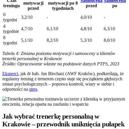
Czas
Samoocena
Samoocena
motywacji
motywacji po 8
treningu
przed
po
przed
tygodniach
0
3,2/10
-
4,0/10
-
tygodni
4
4,7/10
6,1/10
4,8/10
6,3/10
tygodnie
8
5,1/10
8,2/10
5,3/10
8,0/10
tygodni
Tabela 4: Zmiana poziomu motywacji i samooceny u klientów
trenerki personalnej w Krakowie
Źródło: Opracowanie własne na podstawie danych PTPS, 2023
Eksperci
, jak dr hab. Jan Blecharz (AWF Kraków), podkreślają, że
regularny trening z trenerem często staje się początkiem głębszych
zmian psychologicznych – poprawa kontroli, wiary w siebie i
odporności na
stres
.
Jak wybrać trenerkę personalną w
Krakowie – przewodnik uniknięcia pułapek