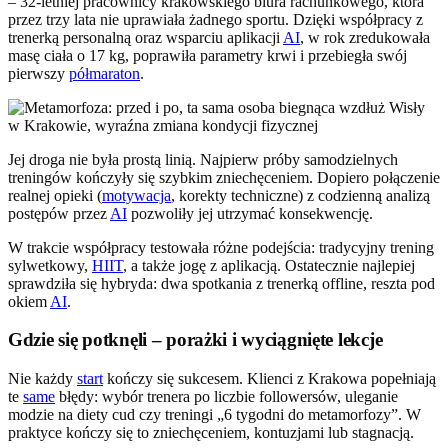
– 32-letniej pracownicy krakowskiego biura rachunkowego, która
przez trzy lata nie uprawiała żadnego sportu. Dzięki współpracy z
trenerką personalną oraz wsparciu aplikacji
AI
, w rok zredukowała
masę ciała o 17 kg, poprawiła parametry krwi i przebiegła swój
pierwszy
półmaraton
.
Jej droga nie była prostą linią. Najpierw próby samodzielnych
treningów kończyły się szybkim zniechęceniem. Dopiero połączenie
realnej opieki (
motywacja
, korekty techniczne) z codzienną analizą
postępów przez
AI
pozwoliły jej utrzymać konsekwencję.
W trakcie współpracy testowała różne podejścia: tradycyjny trening
sylwetkowy,
HIIT
, a także jogę z aplikacją. Ostatecznie najlepiej
sprawdziła się hybryda: dwa spotkania z trenerką offline, reszta pod
okiem
AI
.
Gdzie się potknęli – porażki i wyciągnięte lekcje
Nie każdy
start
kończy się sukcesem. Klienci z Krakowa popełniają
te
same
błędy: wybór trenera po liczbie followersów, uleganie
modzie na diety cud czy treningi „6 tygodni do metamorfozy”. W
praktyce kończy się to zniechęceniem, kontuzjami lub stagnacją.