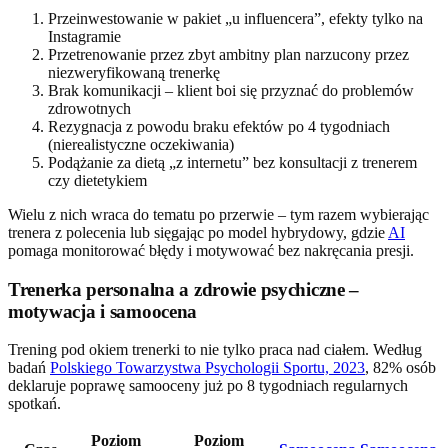
Przeinwestowanie w pakiet „u influencera”, efekty tylko na
Instagramie
Przetrenowanie przez zbyt ambitny plan narzucony przez
niezweryfikowaną trenerkę
Brak komunikacji – klient boi się przyznać do problemów
zdrowotnych
Rezygnacja z powodu braku efektów po 4 tygodniach
(nierealistyczne oczekiwania)
Podążanie za dietą „z internetu” bez konsultacji z trenerem
czy dietetykiem
Wielu z nich wraca do tematu po przerwie – tym razem wybierając
trenera z polecenia lub sięgając po model hybrydowy, gdzie
AI
pomaga monitorować błędy i motywować bez nakręcania presji.
Trenerka personalna a zdrowie psychiczne –
motywacja i samoocena
Trening pod okiem trenerki to nie tylko praca nad ciałem. Według
badań
Polskiego Towarzystwa Psychologii Sportu, 2023
, 82% osób
deklaruje poprawę samooceny już po 8 tygodniach regularnych
spotkań.
Poziom
Poziom