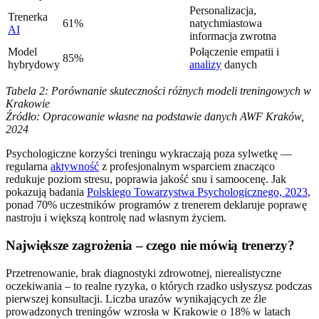
Personalizacja,
Trenerka
61%
natychmiastowa
AI
informacja zwrotna
Model
Połączenie empatii i
85%
hybrydowy
analizy
danych
Tabela 2: Porównanie skuteczności różnych modeli treningowych w
Krakowie
Źródło: Opracowanie własne na podstawie danych AWF Kraków,
2024
Psychologiczne korzyści treningu wykraczają poza sylwetkę —
regularna
aktywność
z profesjonalnym wsparciem znacząco
redukuje poziom stresu, poprawia jakość snu i samoocenę. Jak
pokazują badania
Polskiego Towarzystwa Psychologicznego, 2023
,
ponad 70% uczestników programów z trenerem deklaruje poprawę
nastroju i większą kontrolę nad własnym życiem.
Największe zagrożenia – czego nie mówią trenerzy?
Przetrenowanie, brak diagnostyki zdrowotnej, nierealistyczne
oczekiwania – to realne ryzyka, o których rzadko usłyszysz podczas
pierwszej konsultacji. Liczba urazów wynikających ze źle
prowadzonych treningów wzrosła w Krakowie o 18% w latach