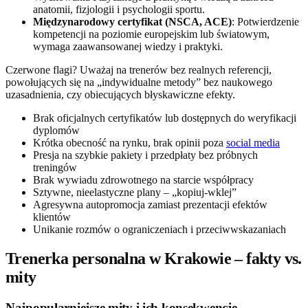
anatomii, fizjologii i psychologii sportu.
Międzynarodowy certyfikat (NSCA, ACE)
: Potwierdzenie
kompetencji na poziomie europejskim lub światowym,
wymaga zaawansowanej wiedzy i praktyki.
Czerwone flagi? Uważaj na trenerów bez realnych referencji,
powołujących się na „indywidualne metody” bez naukowego
uzasadnienia, czy obiecujących błyskawiczne efekty.
Brak oficjalnych certyfikatów lub dostępnych do weryfikacji
dyplomów
Krótka obecność na rynku, brak opinii poza
social media
Presja na szybkie pakiety i przedpłaty bez próbnych
treningów
Brak wywiadu zdrowotnego na starcie współpracy
Sztywne, nieelastyczne plany – „kopiuj-wklej”
Agresywna autopromocja zamiast prezentacji efektów
klientów
Unikanie rozmów o ograniczeniach i przeciwwskazaniach
Trenerka personalna w Krakowie – fakty vs.
mity
Najpopularniejsze mity i ich konsekwencje