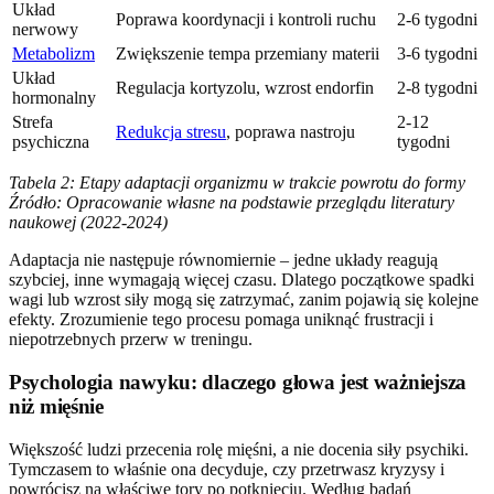
Układ
Poprawa koordynacji i kontroli ruchu
2-6 tygodni
nerwowy
Metabolizm
Zwiększenie tempa przemiany materii
3-6 tygodni
Układ
Regulacja kortyzolu, wzrost endorfin
2-8 tygodni
hormonalny
Strefa
2-12
Redukcja stresu
, poprawa nastroju
psychiczna
tygodni
Tabela 2: Etapy adaptacji organizmu w trakcie powrotu do formy
Źródło: Opracowanie własne na podstawie przeglądu literatury
naukowej (2022-2024)
Adaptacja nie następuje równomiernie – jedne układy reagują
szybciej, inne wymagają więcej czasu. Dlatego początkowe spadki
wagi lub wzrost siły mogą się zatrzymać, zanim pojawią się kolejne
efekty. Zrozumienie tego procesu pomaga uniknąć frustracji i
niepotrzebnych przerw w treningu.
Psychologia nawyku: dlaczego głowa jest ważniejsza
niż mięśnie
Większość ludzi przecenia rolę mięśni, a nie docenia siły psychiki.
Tymczasem to właśnie ona decyduje, czy przetrwasz kryzysy i
powrócisz na właściwe tory po potknięciu. Według badań