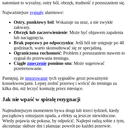
natomiast to wyraźny, ostry ból, obrzęk, trudność z poruszaniem się.
Najważniejsze
sygnały
alarmowe:
Ostry, punktowy ból
: Wskazuje na uraz, a nie zwykłe
zakwasy.
Obrzęk lub zaczerwienienie
: Może być objawem zapalenia
lub naciągnięcia.
Brak poprawy po odpoczynku
: Jeśli ból nie ustępuje po 48
godzinach, warto skonsultować się ze specjalistą.
Ograniczona ruchomość
: Problem z poruszaniem stawem to
sygnał do przerwania treningu.
Ciągłe
zmęczenie
pomimo snu
: Może sugerować
przetrenowanie.
Pamiętaj, że
ignorowanie
tych sygnałów grozi poważnymi
konsekwencjami. Lepiej zrobić przerwę i wrócić do treningu za
kilka dni, niż leczyć kontuzję przez miesiące.
Jak nie wpaść w spiralę rezygnacji
Najtrudniejszym momentem bywa drugi lub trzeci tydzień, kiedy
początkowy entuzjazm opada, a efekty są jeszcze niewidoczne.
Wtedy pojawia się pokusa, by odpuścić. Najlepsi radzą sobie z tym,
akceptując słabsze dni i planując powrót po każdej przerwie.