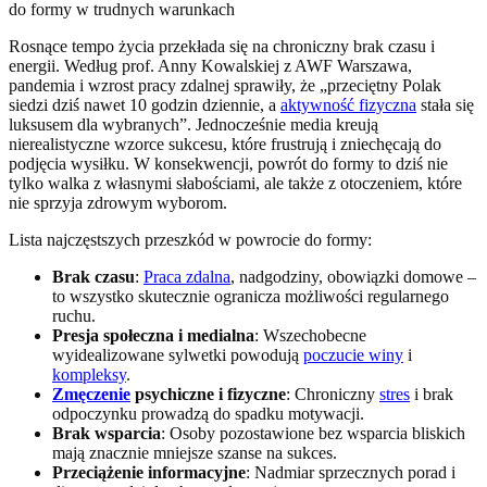
Rosnące tempo życia przekłada się na chroniczny brak czasu i
energii. Według prof. Anny Kowalskiej z AWF Warszawa,
pandemia i wzrost pracy zdalnej sprawiły, że „przeciętny Polak
siedzi dziś nawet 10 godzin dziennie, a
aktywność fizyczna
stała się
luksusem dla wybranych”. Jednocześnie media kreują
nierealistyczne wzorce sukcesu, które frustrują i zniechęcają do
podjęcia wysiłku. W konsekwencji, powrót do formy to dziś nie
tylko walka z własnymi słabościami, ale także z otoczeniem, które
nie sprzyja zdrowym wyborom.
Lista najczęstszych przeszkód w powrocie do formy:
Brak czasu
:
Praca zdalna
, nadgodziny, obowiązki domowe –
to wszystko skutecznie ogranicza możliwości regularnego
ruchu.
Presja społeczna i medialna
: Wszechobecne
wyidealizowane sylwetki powodują
poczucie winy
i
kompleksy
.
Zmęczenie
psychiczne i fizyczne
: Chroniczny
stres
i brak
odpoczynku prowadzą do spadku motywacji.
Brak wsparcia
: Osoby pozostawione bez wsparcia bliskich
mają znacznie mniejsze szanse na sukces.
Przeciążenie informacyjne
: Nadmiar sprzecznych porad i