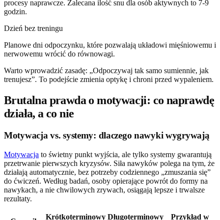
procesy naprawcze. Zalecana ilość snu dla osób aktywnych to 7-9
godzin.
Dzień bez treningu
Planowe dni odpoczynku, które pozwalają układowi mięśniowemu i
nerwowemu wrócić do równowagi.
Warto wprowadzić zasadę: „Odpoczywaj tak samo sumiennie, jak
trenujesz”. To podejście zmienia optykę i chroni przed wypaleniem.
Brutalna prawda o motywacji: co naprawdę
działa, a co nie
Motywacja vs. systemy: dlaczego nawyki wygrywają
Motywacja
to świetny punkt wyjścia, ale tylko systemy gwarantują
przetrwanie pierwszych kryzysów. Siła nawyków polega na tym, że
działają automatycznie, bez potrzeby codziennego „zmuszania się”
do ćwiczeń. Według badań, osoby opierające powrót do formy na
nawykach, a nie chwilowych zrywach, osiągają lepsze i trwalsze
rezultaty.
Krótkoterminowy
Długoterminowy
Przykład w