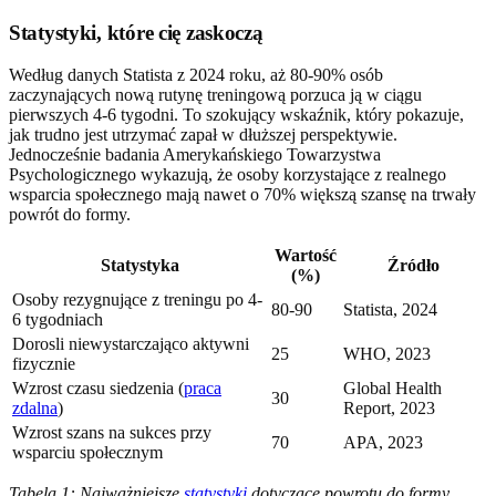
Statystyki, które cię zaskoczą
Według danych Statista z 2024 roku, aż 80-90% osób
zaczynających nową rutynę treningową porzuca ją w ciągu
pierwszych 4-6 tygodni. To szokujący wskaźnik, który pokazuje,
jak trudno jest utrzymać zapał w dłuższej perspektywie.
Jednocześnie badania Amerykańskiego Towarzystwa
Psychologicznego wykazują, że osoby korzystające z realnego
wsparcia społecznego mają nawet o 70% większą szansę na trwały
powrót do formy.
Wartość
Statystyka
Źródło
(%)
Osoby rezygnujące z treningu po 4-
80-90
Statista, 2024
6 tygodniach
Dorosli niewystarczająco aktywni
25
WHO, 2023
fizycznie
Wzrost czasu siedzenia (
praca
Global Health
30
zdalna
)
Report, 2023
Wzrost szans na sukces przy
70
APA, 2023
wsparciu społecznym
Tabela 1: Najważniejsze
statystyki
dotyczące powrotu do formy