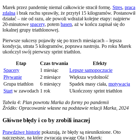
Marek przez pandemię niemal całkowicie stracił formę.
Stres
,
praca
zdalna
i brak ruchu sprawiły, że przytył 15 kilogramów. Postanowił
działać – nie od razu, ale powoli wdrażał kolejne etapy: najpierw
20-minutowe
spacery
, potem
basen
, aż w końcu zapisał się do
lokalnej grupy triathlonowej.
Pierwsze sukcesy pojawiły się po trzech miesiącach – lepsza
kondycja, utrata 5 kilogramów, poprawa nastroju. Po roku Marek
ukończył swój pierwszy sprint triathlon.
Etap
Czas trwania
Efekty
Spacery
1 miesiąc
Lepsze samopoczucie
Pływanie
2 miesiące
Większa wydolność
Grupa triathlon
6 miesięcy
Spadek masy ciała,
motywacja
Start
w zawodach
1 rok
Ukończony sprint triathlon
Tabela 4: Plan powrotu Marka do formy po pandemii
Źródło: Opracowanie własne na podstawie relacji Marka, 2024
Główne błędy i co by zrobili inaczej
Prawdziwe historie
pokazują, że błędy są nieuniknione. Oto
najczęstsze, na które zwracają uwagę Ola i Marek: