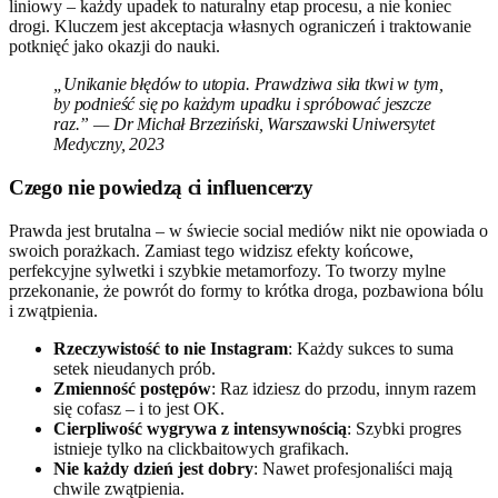
liniowy – każdy upadek to naturalny etap procesu, a nie koniec
drogi. Kluczem jest akceptacja własnych ograniczeń i traktowanie
potknięć jako okazji do nauki.
„Unikanie błędów to utopia. Prawdziwa siła tkwi w tym,
by podnieść się po każdym upadku i spróbować jeszcze
raz.” — Dr Michał Brzeziński, Warszawski Uniwersytet
Medyczny, 2023
Czego nie powiedzą ci influencerzy
Prawda jest brutalna – w świecie social mediów nikt nie opowiada o
swoich porażkach. Zamiast tego widzisz efekty końcowe,
perfekcyjne sylwetki i szybkie metamorfozy. To tworzy mylne
przekonanie, że powrót do formy to krótka droga, pozbawiona bólu
i zwątpienia.
Rzeczywistość to nie Instagram
: Każdy sukces to suma
setek nieudanych prób.
Zmienność postępów
: Raz idziesz do przodu, innym razem
się cofasz – i to jest OK.
Cierpliwość wygrywa z intensywnością
: Szybki progres
istnieje tylko na clickbaitowych grafikach.
Nie każdy dzień jest dobry
: Nawet profesjonaliści mają
chwile zwątpienia.