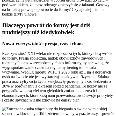
pokażą, że nawet najbardziej wyboista droga prowadzi do celu –
pod warunkiem, że masz odwagę zmierzyć się z faktami. Gotowy
na brutalną prawdę o powrocie do formy? Czytaj dalej – tu nie
będzie taryfy ulgowej.
Dlaczego powrót do formy jest dziś
trudniejszy niż kiedykolwiek
Nowa rzeczywistość: presja, czas i chaos
Rzeczywistość XXI wieku nie rozpieszcza tych, którzy chcą wrócić
do formy. Presja społeczna, natłok obowiązków zawodowych i
rodzinnych oraz wszechobecny chaos informacyjny sprawiają, że
wygospodarowanie czasu na regularny trening to nie lada
wyzwanie. Według raportu WHO z 2023 roku aż 1 na 4 dorosłych
osób na świecie nie jest wystarczająco aktywna fizycznie. Zdalna
praca oraz cyfryzacja życia zwiększyły przeciętny czas siedzenia o
30% w porównaniu z okresem sprzed pandemii. Te liczby nie są
przypadkowe – są efektem głębokich zmian społecznych i
ekonomicznych, które każą nam przewartościować swoje priorytety
i często spychać własne zdrowie na dalszy plan.