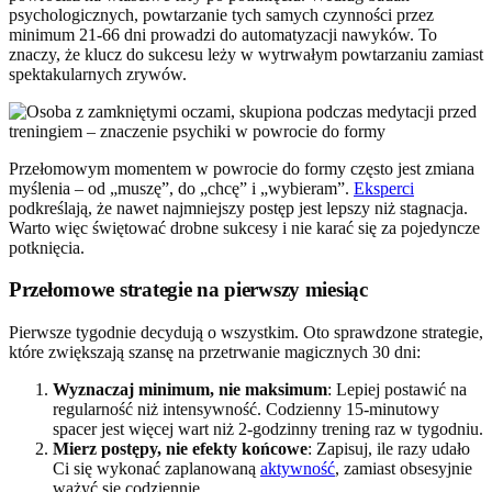
psychologicznych, powtarzanie tych samych czynności przez
minimum 21-66 dni prowadzi do automatyzacji nawyków. To
znaczy, że klucz do sukcesu leży w wytrwałym powtarzaniu zamiast
spektakularnych zrywów.
Przełomowym momentem w powrocie do formy często jest zmiana
myślenia – od „muszę”, do „chcę” i „wybieram”.
Eksperci
podkreślają, że nawet najmniejszy postęp jest lepszy niż stagnacja.
Warto więc świętować drobne sukcesy i nie karać się za pojedyncze
potknięcia.
Przełomowe strategie na pierwszy miesiąc
Pierwsze tygodnie decydują o wszystkim. Oto sprawdzone strategie,
które zwiększają szansę na przetrwanie magicznych 30 dni:
Wyznaczaj minimum, nie maksimum
: Lepiej postawić na
regularność niż intensywność. Codzienny 15-minutowy
spacer jest więcej wart niż 2-godzinny trening raz w tygodniu.
Mierz postępy, nie efekty końcowe
: Zapisuj, ile razy udało
Ci się wykonać zaplanowaną
aktywność
, zamiast obsesyjnie
ważyć się codziennie.