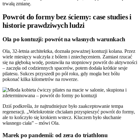
trwałą zmianę.
Powrót do formy bez ściemy: case studies i
historie prawdziwych ludzi
Ola po kontuzji: powrót na własnych warunkach
Ola, 32-letnia architektka, doznała poważnej kontuzji kolana. Przez
wiele miesięcy walczyła z bólem i zniechęceniem. Zamiast rzucać
się na głęboką wodę, postawiła na stopniowy powrót do aktywności
– zaczęła od codziennych spacerów, potem dodała krótkie sesje
pilatesu. Sukces przyszedł po pół roku, gdy mogła bez bólu
pokonać kilka kilometrów na rowerze.
Dziś podkreśla, że najtrudniejsze było zaakceptowanie tempa
regeneracji. „Wielokrotnie chciałam przyspieszyć powrót do formy,
ale to kończyło się krokiem wstecz. Kluczem było słuchanie
własnego ciała” – mówi Ola.
Marek po pandemii: od zera do triathlonu