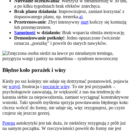
Nierealne oczekiwania
: Wierzysz w metamorfozę w 30 dni,
a po kilku tygodniach brak efektów zniechęca.
Brak planu działania
: Improwizujesz, zamiast korzystać z
dopasowanego planu, np. trenerka.
ai
.
Przetrenowanie
: Zbyt intensywny
start
kończy się kontuzją
lub przemęczeniem.
Samotność
w działaniu
: Brak wsparcia obniża motywację.
Demonizowanie potknięć
: Jedno opuszczone ćwiczenie
oznacza „porażkę” i powrót do starych nawyków.
Błędne koło porażek i winy
Kiedy po raz kolejny nie udaje się dotrzymać postanowień, pojawia
się
wstyd
, frustracja i
poczucie winy
. To nie jest przypadek –
psychologowie zauważają, że większość z nas ma tendencję do
karania siebie za niepowodzenia, zamiast wyciągnąć konstruktywne
wnioski. Taki sposób myślenia sprzyja powstawaniu błędnego koła:
chcesz wrócić do formy, nie udaje się, więc rezygnujesz, po czym
czujesz się jeszcze gorzej.
Potęga
autokrytyki jest tak duża, że niektórzy rezygnują z prób już
na samym początku. W rzeczywistości powrót do formy nie jest