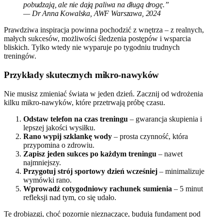
pobudzają, ale nie dają paliwa na długą drogę.”
— Dr Anna Kowalska, AWF Warszawa, 2024
Prawdziwa inspiracja powinna pochodzić z wnętrza – z realnych,
małych sukcesów, możliwości śledzenia postępów i wsparcia
bliskich. Tylko wtedy nie wyparuje po tygodniu trudnych
treningów.
Przykłady skutecznych mikro-nawyków
Nie musisz zmieniać świata w jeden dzień. Zacznij od wdrożenia
kilku mikro-nawyków, które przetrwają próbę czasu.
Odstaw telefon na czas treningu
– gwarancja skupienia i
lepszej jakości wysiłku.
Rano wypij szklankę wody
– prosta czynność, która
przypomina o zdrowiu.
Zapisz jeden sukces po każdym treningu
– nawet
najmniejszy.
Przygotuj strój sportowy dzień wcześniej
– minimalizuje
wymówki rano.
Wprowadź cotygodniowy rachunek sumienia
– 5 minut
refleksji nad tym, co się udało.
Te drobiazgi, choć pozornie nieznaczące, budują fundament pod