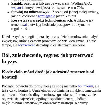
Znajdź partnera lub grupę wsparcia
: Według APA,
wsparcie
innych zwiększa szansę sukcesu o 70%.
Stawiaj na mikronawyki
: Zacznij od jednej małej zmiany,
jak np. codzienne
rozciąganie
przez 5 minut.
Korzystaj z narzędzi technologicznych
: Aplikacje jak
trenerka.
ai
ułatwiają śledzenie postępów i utrzymanie
regularności.
Każda z tych strategii opiera się na zasadzie kumulowania małych
zwycięstw, które z czasem prowadzą do wielkich zmian. To nie
tempo, ale
wytrwałość
decyduje o ostatecznym sukcesie.
Ból, zniechęcenie, regres: jak przetrwać
kryzys
Kiedy ciało mówi dość: jak odróżnić zmęczenie od
kontuzji
Początki powrotu do formy niosą ze sobą nie tylko
ból mięśni
, ale
też ryzyko kontuzji. Umiejętność odróżnienia zwykłego zmęczenia
od urazu to klucz do długoterminowego sukcesu. Przemęczenie
objawia się najczęściej ogólnym spadkiem energii, bólami
mięśniowymi i chwilowym obniżeniem nastroju. Kontuzja