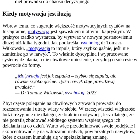
diet prowadzi do chaosu decyzyjnego.
Kiedy motywacja jest iluzją
Wbrew temu, co sugeruje większość motywacyjnych cytatów na
Instagramie,
motywacja
jest zjawiskiem ulotnym i kapryśnym. W
praktyce rzadko wystarcza, by wytrwać w nowym postanowieniu
dłużej niż kilka tygodni. Jak podkreśla
psycholog
dr Tomasz
Witkowski, „
motywacja
to impuls, który szybko gaśnie, jeśli nie
zamienisz go w nawyk”. To właśnie dyscyplina i wypracowane
systemy działania, a nie chwilowe uniesienie, decydują o sukcesie w
powrocie do formy.
„
Motywacja
jest jak zapałka – szybko się zapala, ale
równie szybko gaśnie. Tylko nawyk daje prawdziwą
trwałość.”
— Dr Tomasz Witkowski,
psycholog
, 2023
Zbyt częste poleganie na chwilowych zrywach prowadzi do
rozczarowania i utraty wiary w siebie. W rzeczywistości większość
ludzi rezygnuje nie dlatego, że brak im motywacji, lecz dlatego, że
nie potrafią zbudować solidnego systemu wspierającego ich
działania na co dzień. Warto więc przedefiniować swoje podejście i
skoncentrować się na wdrażaniu małych, powtarzalnych nawyków,
które z czasem kumulują się w spektakularną zmianę.