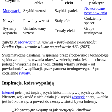
Czynnik
efekt
efekt
praktyce
Noworoczne
Motywacja
Szybki wzrost
Szybki spadek
postanowienia
Codzienny
Nawyki
Powolny wzrost
Stały efekt
spacer
Systemy
Umiarkowany
Grupa
Trwały efekt
wsparcia
wzrost
treningowa
Tabela 3:
Motywacja
vs. nawyki – porównanie skuteczności
Źródło: Opracowanie własne na podstawie APA (2023)
Systematyczne działania, wspierane przez środowisko i technologię,
są kluczem do przetrwania okresów zniechęcenia. Jeśli nie chcesz
polegać wyłącznie na sile woli, zbuduj własny system – od
powiadomień w aplikacji, przez partnera treningowego, aż po
codzienne
rytuały
.
Inspiracje, które wypalają
Internet
pełen jest inspirujących historii i motywujących cytatów.
Niestety, większość z nich działa jak szybki
zastrzyk
energii – efekt
jest krótkotrwały, a powrót do rzeczywistości bywa bolesny.
„Motywacyjne slogany są jak energetyki: chwilowo