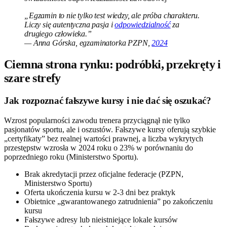
„Egzamin to nie tylko test wiedzy, ale próba charakteru.
Liczy się autentyczna pasja i
odpowiedzialność
za
drugiego człowieka.”
— Anna Górska, egzaminatorka PZPN,
2024
Ciemna strona rynku: podróbki, przekręty i
szare strefy
Jak rozpoznać fałszywe kursy i nie dać się oszukać?
Wzrost popularności zawodu trenera przyciągnął nie tylko
pasjonatów sportu, ale i oszustów. Fałszywe kursy oferują szybkie
„certyfikaty” bez realnej wartości prawnej, a liczba wykrytych
przestępstw wzrosła w 2024 roku o 23% w porównaniu do
poprzedniego roku (Ministerstwo Sportu).
Brak akredytacji przez oficjalne federacje (PZPN,
Ministerstwo Sportu)
Oferta ukończenia kursu w 2-3 dni bez praktyk
Obietnice „gwarantowanego zatrudnienia” po zakończeniu
kursu
Fałszywe adresy lub nieistniejące lokale kursów