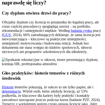
naprawdę się liczy?
Czy dyplom otwiera drzwi do pracy?
Oficjalny dyplom czy licencja to przepustka do legalnej pracy, ale
coraz częściej pracodawcy spoglądają szerzej – na portfolio,
rekomendacje i umiejętności miękkie. Według
badania rynku
pracy
(
GUS
, 2024), 66% zatrudniających deklaruje, że sama licencja jest
niewystarczająca – kluczowe są praktyczne umiejętności,
umiejętność motywowania i budowania relacji. Jednak bez
dokumentu nie masz wstępu do klubów sportowych, siłowni
sieciowych ani programów szkoleniowych dla młodzieży.
Głos praktyków: historie trenerów z różnych
środowisk
Historie
trenerów pokazują, że sukces to nie tylko papier, ale i
determinacja
. Wśród osób, które zdobyły licencję, aż 53%
podkreśla, że kluczowe dla kariery były praktyki i kontakty
zawodowe nawiązane jeszcze podczas kursu (badanie PZF, 2024).
Trenerzy z wieloletnim stażem często opisują licencję jako „bilet