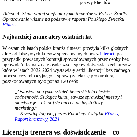
pozwy klientów
Tabela 4: Skala szarej strefy na rynku trenerów w Polsce. Źródło:
Opracowanie własne na podstawie raportu Polskiego Związku
Fitness
Najbardziej znane afery ostatnich lat
W ostatnich latach polska branża fitnessu przeżyła kilka głośnych
afer: od fałszywych kursów sprzedawanych przez
internet
, po
przypadki poważnych kontuzji spowodowanych przez osoby bez
uprawnień. Jedna z najgłośniejszych spraw dotyczyła sieci kursów,
które w latach 2022-2024 wystawiały setki „licencji” bez żadnego
procesu egzaminacyjnego – sprawą zajęła się prokuratura, a
poszkodowanych było ponad 120 osób.
„Oszustwa na rynku szkoleń trenerskich to niestety
codzienność. Szukając kursu, zawsze sprawdzaj rejestry i
akredytacje – nie daj się nabrać na błyskotliwy
marketing.”
— Krzysztof Jagoda, prezes Polskiego Związku
Fitness
,
Raport branżowy, 2024
Licencja trenera vs. doświadczenie – co