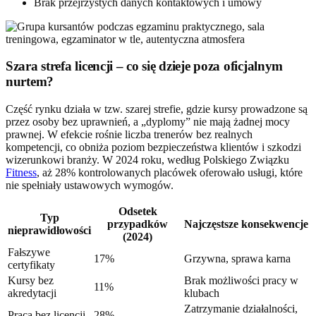
Brak przejrzystych danych kontaktowych i umowy
Szara strefa licencji – co się dzieje poza oficjalnym
nurtem?
Część rynku działa w tzw. szarej strefie, gdzie kursy prowadzone są
przez osoby bez uprawnień, a „dyplomy” nie mają żadnej mocy
prawnej. W efekcie rośnie liczba trenerów bez realnych
kompetencji, co obniża poziom bezpieczeństwa klientów i szkodzi
wizerunkowi branży. W 2024 roku, według Polskiego Związku
Fitness
, aż 28% kontrolowanych placówek oferowało usługi, które
nie spełniały ustawowych wymogów.
Odsetek
Typ
przypadków
Najczęstsze konsekwencje
nieprawidłowości
(2024)
Fałszywe
17%
Grzywna, sprawa karna
certyfikaty
Kursy bez
Brak możliwości pracy w
11%
akredytacji
klubach
Zatrzymanie działalności,
Praca bez licencji
28%