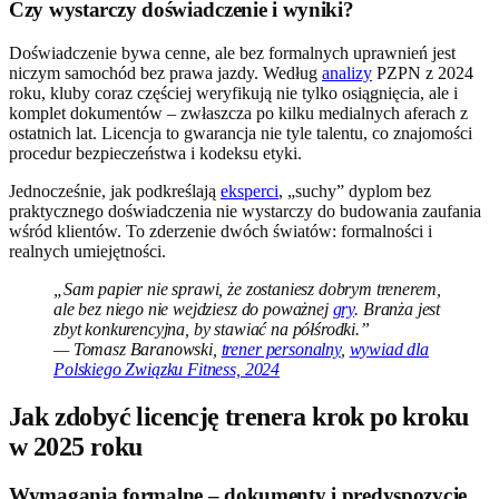
Czy wystarczy doświadczenie i wyniki?
Doświadczenie bywa cenne, ale bez formalnych uprawnień jest
niczym samochód bez prawa jazdy. Według
analizy
PZPN z 2024
roku, kluby coraz częściej weryfikują nie tylko osiągnięcia, ale i
komplet dokumentów – zwłaszcza po kilku medialnych aferach z
ostatnich lat. Licencja to gwarancja nie tyle talentu, co znajomości
procedur bezpieczeństwa i kodeksu etyki.
Jednocześnie, jak podkreślają
eksperci
, „suchy” dyplom bez
praktycznego doświadczenia nie wystarczy do budowania zaufania
wśród klientów. To zderzenie dwóch światów: formalności i
realnych umiejętności.
„Sam papier nie sprawi, że zostaniesz dobrym trenerem,
ale bez niego nie wejdziesz do poważnej
gry
. Branża jest
zbyt konkurencyjna, by stawiać na półśrodki.”
— Tomasz Baranowski,
trener personalny
,
wywiad dla
Polskiego Związku Fitness, 2024
Jak zdobyć licencję trenera krok po kroku
w 2025 roku
Wymagania formalne – dokumenty i predyspozycje