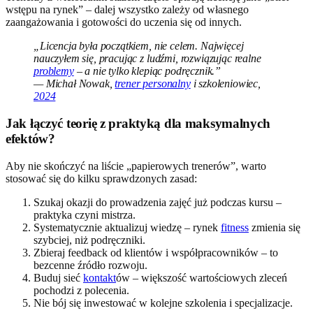
wstępu na rynek” – dalej wszystko zależy od własnego
zaangażowania i gotowości do uczenia się od innych.
„Licencja była początkiem, nie celem. Najwięcej
nauczyłem się, pracując z ludźmi, rozwiązując realne
problemy
– a nie tylko klepiąc podręcznik.”
— Michał Nowak,
trener personalny
i szkoleniowiec,
2024
Jak łączyć teorię z praktyką dla maksymalnych
efektów?
Aby nie skończyć na liście „papierowych trenerów”, warto
stosować się do kilku sprawdzonych zasad:
Szukaj okazji do prowadzenia zajęć już podczas kursu –
praktyka czyni mistrza.
Systematycznie aktualizuj wiedzę – rynek
fitness
zmienia się
szybciej, niż podręczniki.
Zbieraj feedback od klientów i współpracowników – to
bezcenne źródło rozwoju.
Buduj sieć
kontakt
ów – większość wartościowych zleceń
pochodzi z polecenia.
Nie bój się inwestować w kolejne szkolenia i specjalizacje.