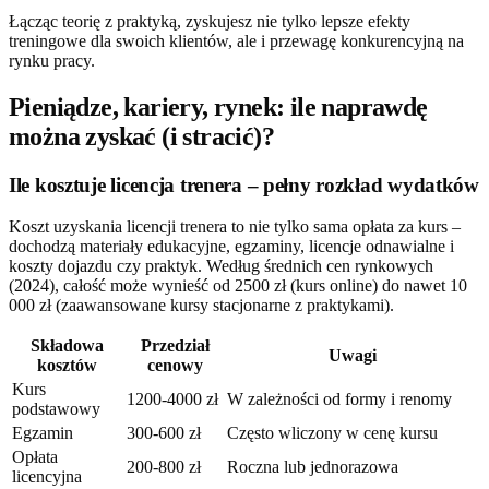
Łącząc teorię z praktyką, zyskujesz nie tylko lepsze efekty
treningowe dla swoich klientów, ale i przewagę konkurencyjną na
rynku pracy.
Pieniądze, kariery, rynek: ile naprawdę
można zyskać (i stracić)?
Ile kosztuje licencja trenera – pełny rozkład wydatków
Koszt uzyskania licencji trenera to nie tylko sama opłata za kurs –
dochodzą materiały edukacyjne, egzaminy, licencje odnawialne i
koszty dojazdu czy praktyk. Według średnich cen rynkowych
(2024), całość może wynieść od 2500 zł (kurs online) do nawet 10
000 zł (zaawansowane kursy stacjonarne z praktykami).
Składowa
Przedział
Uwagi
kosztów
cenowy
Kurs
1200-4000 zł
W zależności od formy i renomy
podstawowy
Egzamin
300-600 zł
Często wliczony w cenę kursu
Opłata
200-800 zł
Roczna lub jednorazowa
licencyjna