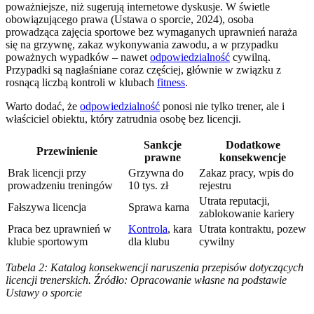
poważniejsze, niż sugerują internetowe dyskusje. W świetle
obowiązującego prawa (Ustawa o sporcie, 2024), osoba
prowadząca zajęcia sportowe bez wymaganych uprawnień naraża
się na grzywnę, zakaz wykonywania zawodu, a w przypadku
poważnych wypadków – nawet
odpowiedzialność
cywilną.
Przypadki są nagłaśniane coraz częściej, głównie w związku z
rosnącą liczbą kontroli w klubach
fitness
.
Warto dodać, że
odpowiedzialność
ponosi nie tylko trener, ale i
właściciel obiektu, który zatrudnia osobę bez licencji.
Sankcje
Dodatkowe
Przewinienie
prawne
konsekwencje
Brak licencji przy
Grzywna do
Zakaz pracy, wpis do
prowadzeniu treningów
10 tys. zł
rejestru
Utrata reputacji,
Fałszywa licencja
Sprawa karna
zablokowanie kariery
Praca bez uprawnień w
Kontrola
, kara
Utrata kontraktu, pozew
klubie sportowym
dla klubu
cywilny
Tabela 2: Katalog konsekwencji naruszenia przepisów dotyczących
licencji trenerskich. Źródło: Opracowanie własne na podstawie
Ustawy o sporcie