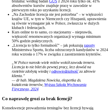
brutalna: według badań
GUS
z 2024 roku tylko ok. 41%
absolwentów kursów znajduje pracę w zawodzie w
pierwszym roku po uzyskaniu licencji.
„Na Zachodzie licencja nie jest potrzebna” – w większości
krajów UE, w tym w Niemczech czy Hiszpanii, uprawnienia
są równie wymagane jak w Polsce, zwłaszcza w dużych
klubach i federacjach.
Kurs online to to samo, co stacjonarny – nieprawda,
większość renomowanych organizacji wymaga minimum
50% godzin praktycznych.
„Licencja to tylko formalność” – jak pokazują
raporty
Ministerstwa Sportu, liczba odrzuconych kandydatów w 2024
roku wzrosła o 17% w związku z zaostrzeniem kryteriów.
„W Polsce narosło wiele mitów wokół zawodu trenera.
Licencja to nie bilet do pewnej pracy, lecz dowód na
rzetelnie zdobytą wiedzę i
odpowiedzialność
za zdrowie
klienta.”
— dr hab. Magdalena Nowicka, ekspertka ds.
kształcenia trenerów,
Wyższa Szkoła Wychowania
Fizycznego, 2024
Co naprawdę grozi za brak licencji?
Konsekwencje prowadzenia treningów bez licencji bywają