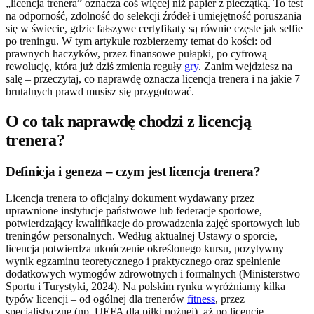
„licencja trenera” oznacza coś więcej niż papier z pieczątką. To test
na odporność, zdolność do selekcji źródeł i umiejętność poruszania
się w świecie, gdzie fałszywe certyfikaty są równie częste jak selfie
po treningu. W tym artykule rozbierzemy temat do kości: od
prawnych haczyków, przez finansowe pułapki, po cyfrową
rewolucję, która już dziś zmienia reguły
gry
. Zanim wejdziesz na
salę – przeczytaj, co naprawdę oznacza licencja trenera i na jakie 7
brutalnych prawd musisz się przygotować.
O co tak naprawdę chodzi z licencją
trenera?
Definicja i geneza – czym jest licencja trenera?
Licencja trenera to oficjalny dokument wydawany przez
uprawnione instytucje państwowe lub federacje sportowe,
potwierdzający kwalifikacje do prowadzenia zajęć sportowych lub
treningów personalnych. Według aktualnej Ustawy o sporcie,
licencja potwierdza ukończenie określonego kursu, pozytywny
wynik egzaminu teoretycznego i praktycznego oraz spełnienie
dodatkowych wymogów zdrowotnych i formalnych (Ministerstwo
Sportu i Turystyki, 2024). Na polskim rynku wyróżniamy kilka
typów licencji – od ogólnej dla trenerów
fitness
, przez
specjalistyczne (np. UEFA dla piłki nożnej), aż po licencje