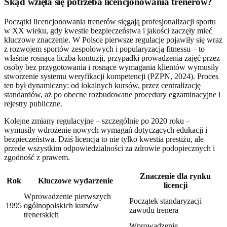
Skąd wzięła się potrzeba licencjonowania trenerów?
Początki licencjonowania trenerów sięgają profesjonalizacji sportu
w XX wieku, gdy kwestie bezpieczeństwa i jakości zaczęły mieć
kluczowe znaczenie. W Polsce pierwsze regulacje pojawiły się wraz
z rozwojem sportów zespołowych i popularyzacją fitnessu – to
właśnie rosnąca liczba kontuzji, przypadki prowadzenia zajęć przez
osoby bez przygotowania i rosnące wymagania klientów wymusiły
stworzenie systemu weryfikacji kompetencji (PZPN, 2024). Proces
ten był dynamiczny: od lokalnych kursów, przez centralizację
standardów, aż po obecne rozbudowane procedury egzaminacyjne i
rejestry publiczne.
Kolejne zmiany regulacyjne – szczególnie po 2020 roku –
wymusiły wdrożenie nowych wymagań dotyczących edukacji i
bezpieczeństwa. Dziś licencja to nie tylko kwestia prestiżu, ale
przede wszystkim odpowiedzialności za zdrowie podopiecznych i
zgodność z prawem.
Znaczenie dla rynku
Rok
Kluczowe wydarzenie
licencji
Wprowadzenie pierwszych
Początek standaryzacji
1995
ogólnopolskich kursów
zawodu trenera
trenerskich
Wprowadzenie