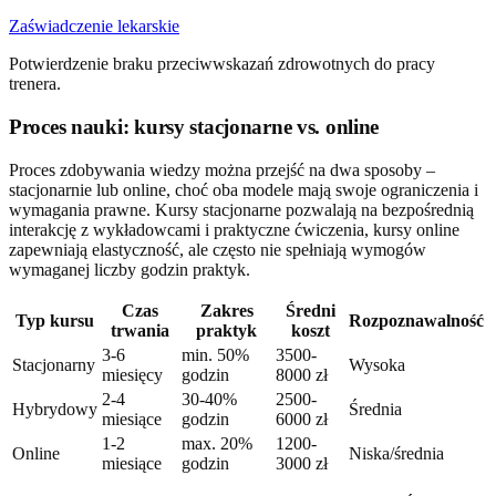
Zaświadczenie lekarskie
Potwierdzenie braku przeciwwskazań zdrowotnych do pracy
trenera.
Proces nauki: kursy stacjonarne vs. online
Proces zdobywania wiedzy można przejść na dwa sposoby –
stacjonarnie lub online, choć oba modele mają swoje ograniczenia i
wymagania prawne. Kursy stacjonarne pozwalają na bezpośrednią
interakcję z wykładowcami i praktyczne ćwiczenia, kursy online
zapewniają elastyczność, ale często nie spełniają wymogów
wymaganej liczby godzin praktyk.
Czas
Zakres
Średni
Typ kursu
Rozpoznawalność
trwania
praktyk
koszt
3-6
min. 50%
3500-
Stacjonarny
Wysoka
miesięcy
godzin
8000 zł
2-4
30-40%
2500-
Hybrydowy
Średnia
miesiące
godzin
6000 zł
1-2
max. 20%
1200-
Online
Niska/średnia
miesiące
godzin
3000 zł