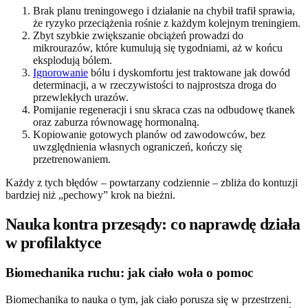
Brak planu treningowego i działanie na chybił trafił sprawia,
że ryzyko przeciążenia rośnie z każdym kolejnym treningiem.
Zbyt szybkie zwiększanie obciążeń prowadzi do
mikrourazów, które kumulują się tygodniami, aż w końcu
eksplodują bólem.
Ignorowanie
bólu i dyskomfortu jest traktowane jak dowód
determinacji, a w rzeczywistości to najprostsza droga do
przewlekłych urazów.
Pomijanie regeneracji i snu skraca czas na odbudowę tkanek
oraz zaburza równowagę hormonalną.
Kopiowanie gotowych planów od zawodowców, bez
uwzględnienia własnych ograniczeń, kończy się
przetrenowaniem.
Każdy z tych błędów – powtarzany codziennie – zbliża do kontuzji
bardziej niż „pechowy” krok na bieżni.
Nauka kontra przesądy: co naprawdę działa
w profilaktyce
Biomechanika ruchu: jak ciało woła o pomoc
Biomechanika to nauka o tym, jak ciało porusza się w przestrzeni.