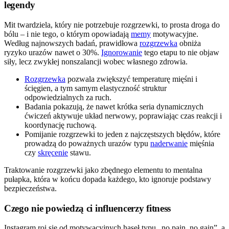
legendy
Mit twardziela, który nie potrzebuje rozgrzewki, to prosta droga do
bólu – i nie tego, o którym opowiadają
memy
motywacyjne.
Według najnowszych badań, prawidłowa
rozgrzewka
obniża
ryzyko urazów nawet o 30%.
Ignorowanie
tego etapu to nie objaw
siły, lecz zwykłej nonszalancji wobec własnego zdrowia.
Rozgrzewka
pozwala zwiększyć temperaturę mięśni i
ścięgien, a tym samym elastyczność struktur
odpowiedzialnych za ruch.
Badania pokazują, że nawet krótka seria dynamicznych
ćwiczeń aktywuje układ nerwowy, poprawiając czas reakcji i
koordynację ruchową.
Pomijanie rozgrzewki to jeden z najczęstszych błędów, które
prowadzą do poważnych urazów typu
naderwanie
mięśnia
czy
skręcenie
stawu.
Traktowanie rozgrzewki jako zbędnego elementu to mentalna
pułapka, która w końcu dopada każdego, kto ignoruje podstawy
bezpieczeństwa.
Czego nie powiedzą ci influencerzy fitness
Instagram roi się od motywacyjnych haseł typu „no pain, no gain”, a