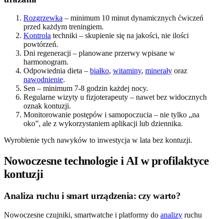
Rozgrzewka
– minimum 10 minut dynamicznych ćwiczeń
przed każdym treningiem.
Kontrola
techniki – skupienie się na jakości, nie ilości
powtórzeń.
Dni regeneracji – planowane przerwy wpisane w
harmonogram.
Odpowiednia dieta –
białko
,
witaminy
,
minerały
oraz
nawodnienie
.
Sen – minimum 7-8 godzin każdej nocy.
Regularne wizyty u fizjoterapeuty – nawet bez widocznych
oznak kontuzji.
Monitorowanie postępów i samopoczucia – nie tylko „na
oko”, ale z wykorzystaniem aplikacji lub dziennika.
Wyrobienie tych nawyków to inwestycja w lata bez kontuzji.
Nowoczesne technologie i AI w profilaktyce
kontuzji
Analiza ruchu i smart urządzenia: czy warto?
Nowoczesne czujniki, smartwatche i platformy do
analizy
ruchu