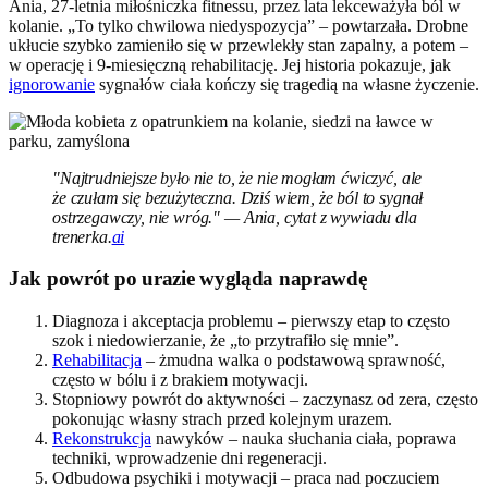
Ania, 27-letnia miłośniczka fitnessu, przez lata lekceważyła ból w
kolanie. „To tylko chwilowa niedyspozycja” – powtarzała. Drobne
ukłucie szybko zamieniło się w przewlekły stan zapalny, a potem –
w operację i 9-miesięczną rehabilitację. Jej historia pokazuje, jak
ignorowanie
sygnałów ciała kończy się tragedią na własne życzenie.
"Najtrudniejsze było nie to, że nie mogłam ćwiczyć, ale
że czułam się bezużyteczna. Dziś wiem, że ból to sygnał
ostrzegawczy, nie wróg." — Ania, cytat z wywiadu dla
trenerka.
ai
Jak powrót po urazie wygląda naprawdę
Diagnoza i akceptacja problemu – pierwszy etap to często
szok i niedowierzanie, że „to przytrafiło się mnie”.
Rehabilitacja
– żmudna walka o podstawową sprawność,
często w bólu i z brakiem motywacji.
Stopniowy powrót do aktywności – zaczynasz od zera, często
pokonując własny strach przed kolejnym urazem.
Rekonstrukcja
nawyków – nauka słuchania ciała, poprawa
techniki, wprowadzenie dni regeneracji.
Odbudowa psychiki i motywacji – praca nad poczuciem