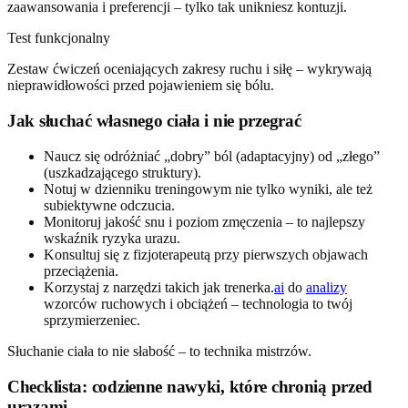
zaawansowania i preferencji – tylko tak unikniesz kontuzji.
Test funkcjonalny
Zestaw ćwiczeń oceniających zakresy ruchu i siłę – wykrywają
nieprawidłowości przed pojawieniem się bólu.
Jak słuchać własnego ciała i nie przegrać
Naucz się odróżniać „dobry” ból (adaptacyjny) od „złego”
(uszkadzającego struktury).
Notuj w dzienniku treningowym nie tylko wyniki, ale też
subiektywne odczucia.
Monitoruj jakość snu i poziom zmęczenia – to najlepszy
wskaźnik ryzyka urazu.
Konsultuj się z fizjoterapeutą przy pierwszych objawach
przeciążenia.
Korzystaj z narzędzi takich jak trenerka.
ai
do
analizy
wzorców ruchowych i obciążeń – technologia to twój
sprzymierzeniec.
Słuchanie ciała to nie słabość – to technika mistrzów.
Checklista: codzienne nawyki, które chronią przed
urazami