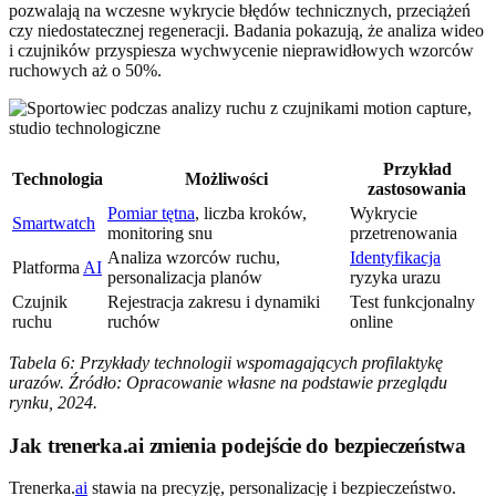
pozwalają na wczesne wykrycie błędów technicznych, przeciążeń
czy niedostatecznej regeneracji. Badania pokazują, że analiza wideo
i czujników przyspiesza wychwycenie nieprawidłowych wzorców
ruchowych aż o 50%.
Przykład
Technologia
Możliwości
zastosowania
Pomiar tętna
, liczba kroków,
Wykrycie
Smartwatch
monitoring snu
przetrenowania
Analiza wzorców ruchu,
Identyfikacja
Platforma
AI
personalizacja planów
ryzyka urazu
Czujnik
Rejestracja zakresu i dynamiki
Test funkcjonalny
ruchu
ruchów
online
Tabela 6: Przykłady technologii wspomagających profilaktykę
urazów. Źródło: Opracowanie własne na podstawie przeglądu
rynku, 2024.
Jak trenerka.ai zmienia podejście do bezpieczeństwa
Trenerka.
ai
stawia na precyzję, personalizację i bezpieczeństwo.