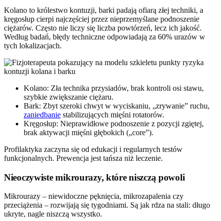
Kolano to królestwo kontuzji, barki padają ofiarą złej techniki, a
kręgosłup cierpi najczęściej przez nieprzemyślane podnoszenie
ciężarów. Często nie liczy się liczba powtórzeń, lecz ich jakość.
Według badań, błędy techniczne odpowiadają za 60% urazów w
tych lokalizacjach.
Kolano: Zła technika przysiadów, brak kontroli osi stawu,
szybkie zwiększanie ciężaru.
Bark: Zbyt szeroki chwyt w wyciskaniu, „zrywanie” ruchu,
zaniedbanie
stabilizujących mięśni rotatorów.
Kręgosłup: Nieprawidłowe podnoszenie z pozycji zgiętej,
brak aktywacji mięśni głębokich („core”).
Profilaktyka zaczyna się od edukacji i regularnych testów
funkcjonalnych. Prewencja jest tańsza niż leczenie.
Nieoczywiste mikrourazy, które niszczą powoli
Mikrourazy – niewidoczne pęknięcia, mikrozapalenia czy
przeciążenia – rozwijają się tygodniami. Są jak rdza na stali: długo
ukryte, nagle niszczą wszystko.