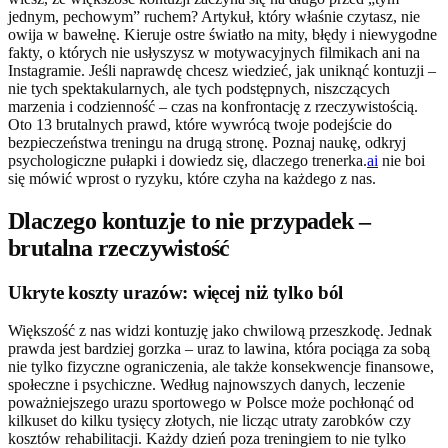
jednym, pechowym” ruchem? Artykuł, który właśnie czytasz, nie
owija w bawełnę. Kieruje ostre światło na mity, błędy i niewygodne
fakty, o których nie usłyszysz w motywacyjnych filmikach ani na
Instagramie. Jeśli naprawdę chcesz wiedzieć, jak uniknąć kontuzji –
nie tych spektakularnych, ale tych podstępnych, niszczących
marzenia i codzienność – czas na konfrontację z rzeczywistością.
Oto 13 brutalnych prawd, które wywrócą twoje podejście do
bezpieczeństwa treningu na drugą stronę. Poznaj naukę, odkryj
psychologiczne pułapki i dowiedz się, dlaczego trenerka.
ai
nie boi
się mówić wprost o ryzyku, które czyha na każdego z nas.
Dlaczego kontuzje to nie przypadek –
brutalna rzeczywistość
Ukryte koszty urazów: więcej niż tylko ból
Większość z nas widzi kontuzję jako chwilową przeszkodę. Jednak
prawda jest bardziej gorzka – uraz to lawina, która pociąga za sobą
nie tylko fizyczne ograniczenia, ale także konsekwencje finansowe,
społeczne i psychiczne. Według najnowszych danych, leczenie
poważniejszego urazu sportowego w Polsce może pochłonąć od
kilkuset do kilku tysięcy złotych, nie licząc utraty zarobków czy
kosztów rehabilitacji. Każdy dzień poza treningiem to nie tylko