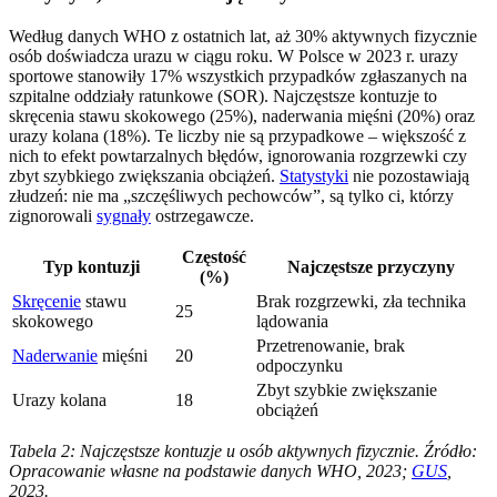
Według danych WHO z ostatnich lat, aż 30% aktywnych fizycznie
osób doświadcza urazu w ciągu roku. W Polsce w 2023 r. urazy
sportowe stanowiły 17% wszystkich przypadków zgłaszanych na
szpitalne oddziały ratunkowe (SOR). Najczęstsze kontuzje to
skręcenia stawu skokowego (25%), naderwania mięśni (20%) oraz
urazy kolana (18%). Te liczby nie są przypadkowe – większość z
nich to efekt powtarzalnych błędów, ignorowania rozgrzewki czy
zbyt szybkiego zwiększania obciążeń.
Statystyki
nie pozostawiają
złudzeń: nie ma „szczęśliwych pechowców”, są tylko ci, którzy
zignorowali
sygnały
ostrzegawcze.
Częstość
Typ kontuzji
Najczęstsze przyczyny
(%)
Skręcenie
stawu
Brak rozgrzewki, zła technika
25
skokowego
lądowania
Przetrenowanie, brak
Naderwanie
mięśni
20
odpoczynku
Zbyt szybkie zwiększanie
Urazy kolana
18
obciążeń
Tabela 2: Najczęstsze kontuzje u osób aktywnych fizycznie. Źródło:
Opracowanie własne na podstawie danych WHO, 2023;
GUS
,
2023.