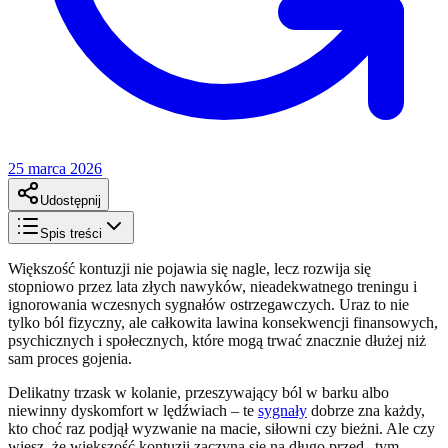
25 marca 2026
Udostępnij
Spis treści
Większość kontuzji nie pojawia się nagle, lecz rozwija się
stopniowo przez lata złych nawyków, nieadekwatnego treningu i
ignorowania wczesnych sygnałów ostrzegawczych. Uraz to nie
tylko ból fizyczny, ale całkowita lawina konsekwencji finansowych,
psychicznych i społecznych, które mogą trwać znacznie dłużej niż
sam proces gojenia.
Delikatny trzask w kolanie, przeszywający ból w barku albo
niewinny dyskomfort w lędźwiach – te
sygnały
dobrze zna każdy,
kto choć raz podjął wyzwanie na macie, siłowni czy bieżni. Ale czy
wiesz, że większość kontuzji zaczyna się na długo przed „tym