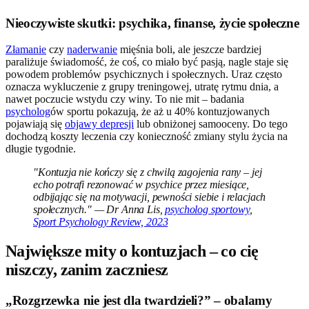
Nieoczywiste skutki: psychika, finanse, życie społeczne
Złamanie
czy
naderwanie
mięśnia boli, ale jeszcze bardziej
paraliżuje świadomość, że coś, co miało być pasją, nagle staje się
powodem problemów psychicznych i społecznych. Uraz często
oznacza wykluczenie z grupy treningowej, utratę rytmu dnia, a
nawet poczucie wstydu czy winy. To nie mit – badania
psycholog
ów sportu pokazują, że aż u 40% kontuzjowanych
pojawiają się
objawy depresji
lub obniżonej samooceny. Do tego
dochodzą koszty leczenia czy konieczność zmiany stylu życia na
długie tygodnie.
"Kontuzja nie kończy się z chwilą zagojenia rany – jej
echo potrafi rezonować w psychice przez miesiące,
odbijając się na motywacji, pewności siebie i relacjach
społecznych." — Dr Anna Lis,
psycholog sportowy
,
Sport Psychology Review, 2023
Największe mity o kontuzjach – co cię
niszczy, zanim zaczniesz
„Rozgrzewka nie jest dla twardzieli?” – obalamy