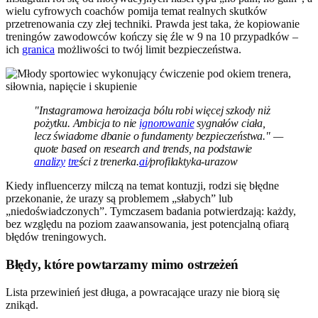
wielu cyfrowych coachów pomija temat realnych skutków
przetrenowania czy złej techniki. Prawda jest taka, że kopiowanie
treningów zawodowców kończy się źle w 9 na 10 przypadków –
ich
granica
możliwości to twój limit bezpieczeństwa.
"Instagramowa heroizacja bólu robi więcej szkody niż
pożytku. Ambicja to nie
ignorowanie
sygnałów ciała,
lecz świadome dbanie o fundamenty bezpieczeństwa." —
quote based on research and trends, na podstawie
analizy
tre
ści z trenerka.
ai
/profilaktyka-urazow
Kiedy influencerzy milczą na temat kontuzji, rodzi się błędne
przekonanie, że urazy są problemem „słabych” lub
„niedoświadczonych”. Tymczasem badania potwierdzają: każdy,
bez względu na poziom zaawansowania, jest potencjalną ofiarą
błędów treningowych.
Błędy, które powtarzamy mimo ostrzeżeń
Lista przewinień jest długa, a powracające urazy nie biorą się
znikąd.