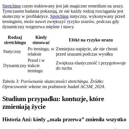
Stretching
często traktowany jest jak magiczne remedium na urazy.
Tymczasem badania pokazują, że nie każdy rodzaj rozciągania jest
skuteczny w profilaktyce.
Stretching
statyczny, wykonywany przed
treningiem, może nawet zwiększyć ryzyko urazów, podczas gdy
dynamiczny rozgrzewa mięśnie i stawy.
Rodzaj
Kiedy
Efekt na ryzyko urazu
stretchingu
stosować
Po treningu, w
Zmniejsza napięcie, ale nie chroni
Statyczny
relaksie
przed urazami podczas wysiłku
Przed i w
Zwiększa elastyczność i przygotowuje
Dynamiczny
trakcie
do ruchu
treningu
Tabela 3: Porównanie skuteczności stretchingu. Źródło:
Opracowanie własne na podstawie badań ACSM, 2024.
Studium przypadku: kontuzje, które
zmieniają życie
Historia Ani: kiedy „mała przerwa” zmieniła wszystko