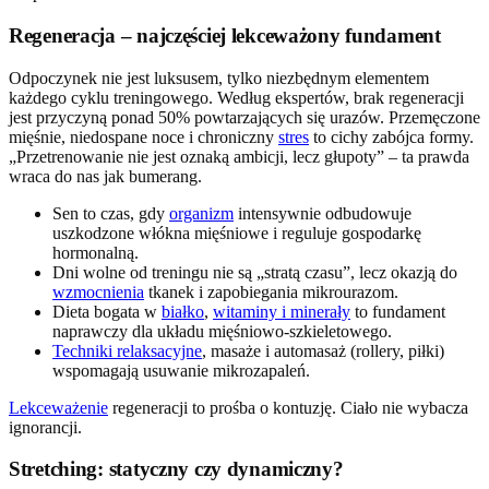
Regeneracja – najczęściej lekceważony fundament
Odpoczynek nie jest luksusem, tylko niezbędnym elementem
każdego cyklu treningowego. Według ekspertów, brak regeneracji
jest przyczyną ponad 50% powtarzających się urazów. Przemęczone
mięśnie, niedospane noce i chroniczny
stres
to cichy zabójca formy.
„Przetrenowanie nie jest oznaką ambicji, lecz głupoty” – ta prawda
wraca do nas jak bumerang.
Sen to czas, gdy
organizm
intensywnie odbudowuje
uszkodzone włókna mięśniowe i reguluje gospodarkę
hormonalną.
Dni wolne od treningu nie są „stratą czasu”, lecz okazją do
wzmocnienia
tkanek i zapobiegania mikrourazom.
Dieta bogata w
białko
,
witaminy i minerały
to fundament
naprawczy dla układu mięśniowo-szkieletowego.
Techniki relaksacyjne
, masaże i automasaż (rollery, piłki)
wspomagają usuwanie mikrozapaleń.
Lekceważenie
regeneracji to prośba o kontuzję. Ciało nie wybacza
ignorancji.
Stretching: statyczny czy dynamiczny?