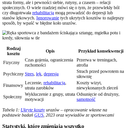
strata formy, ale i pewności siebie, rutyny, a czasem – relacji
społecznych. O wiele rzadziej mówi się o tym, że przewlekły ból
czy długotrwała
rehabilitacja
mogą prowadzić do depresji lub
stanów lękowych.
Ignorowanie
tych ukrytych kosztów to najlepszy
sposób, by wpaść w błędne koło urazów.
Rodzaj
Opis
Przykład konsekwencji
kosztu
Czas gojenia, ograniczenia
Przerwa w treningach,
Fizyczny
ruchomości
atrofia
Strach przed powrotem na
Psychiczny
Stres
,
lęk
,
depresja
siłownię
Leczenie,
rehabilitacja
,
Koszty wizyt,
Finansowy
utrata zarobków
niewykonanych zleceń
Wykluczenie z grupy, utrata
Odsunięcie od drużyny,
Społeczny
motywacji
samotność
Tabela 1:
Ukryte koszty
urazów – opracowanie własne na
podstawie badań
GUS
, 2023 oraz wywiadów ze sportowcami
Statystyki, które zmieniają wszystko