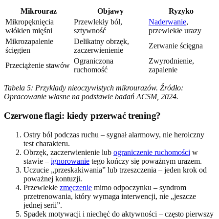
Mikrouraz
Objawy
Ryzyko
Mikropęknięcia
Przewlekły ból,
Naderwanie
,
włókien mięśni
sztywność
przewlekłe urazy
Mikrozapalenie
Delikatny obrzęk,
Zerwanie ścięgna
ścięgien
zaczerwienienie
Ograniczona
Zwyrodnienie,
Przeciążenie stawów
ruchomość
zapalenie
Tabela 5: Przykłady nieoczywistych mikrourazów. Źródło:
Opracowanie własne na podstawie badań ACSM, 2024.
Czerwone flagi: kiedy przerwać trening?
Ostry ból podczas ruchu – sygnał alarmowy, nie heroiczny
test charakteru.
Obrzęk, zaczerwienienie lub
ograniczenie ruchomości
w
stawie –
ignorowanie
tego kończy się poważnym urazem.
Uczucie „przeskakiwania” lub trzeszczenia – jeden krok od
poważnej kontuzji.
Przewlekłe
zmęczenie
mimo odpoczynku – syndrom
przetrenowania, który wymaga interwencji, nie „jeszcze
jednej serii”.
Spadek motywacji i niechęć do aktywności – często pierwszy