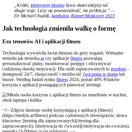
„Krótki,
intensywny trening
bywa skuteczniejszy niż
długie sesje. Liczy się powtarzalność, nie perfekcja.” —
Dr Michał Chudzik,
kardiolog
,
Raport Medicover 2023
Jak technologia zmieniła walkę o formę
Era trenerów AI i aplikacji fitness
Technologia wywróciła świat fitnessu do góry nogami. Wirtualne
trenerki jak trenerka.
ai
czy aplikacje
fitness
pozwalają
personalizować plany, monitorować postępy i otrzymywać
codzienną dawkę motywacji. Dla osób zapracowanych to
przełom
–
dostępność 24/7, elastyczność i możliwość
ćwiczenia w domu
lub
biurze. Według badań rynku
fitness
2024, ponad 40% Polaków
korzysta z aplikacji pomagających planować treningi.
<!-- Zdjęcie ilustruje osobę korzystającą z aplikacji [fitness]
(https://medyk.ai/fitness) podczas codziennych obowiązków, słowa
kluczowe: [trening dla zapracowanych](/trening-dla-
zapracowanych), [motywacja do ćwiczeń](/motywacja-do-cwiczen),
trenerka [AI](https://czat.ai/blog/ai). -->