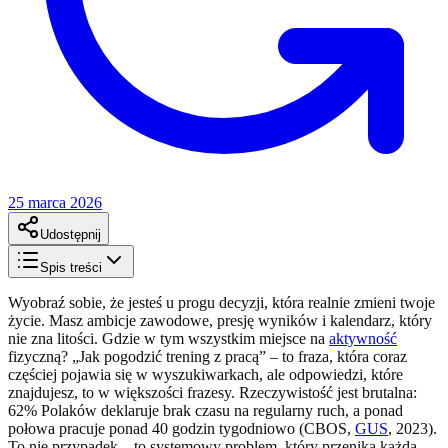
25 marca 2026
Udostępnij
Spis treści
Wyobraź sobie, że jesteś u progu decyzji, która realnie zmieni twoje
życie. Masz ambicje zawodowe, presję wyników i kalendarz, który
nie zna litości. Gdzie w tym wszystkim miejsce na
aktywność
fizyczną? „Jak pogodzić trening z pracą” – to fraza, która coraz
częściej pojawia się w wyszukiwarkach, ale odpowiedzi, które
znajdujesz, to w większości frazesy. Rzeczywistość jest brutalna:
62% Polaków deklaruje brak czasu na regularny ruch, a ponad
połowa pracuje ponad 40 godzin tygodniowo (CBOS,
GUS
, 2023).
To nie przypadek – to systemowy problem, który przenika każdą