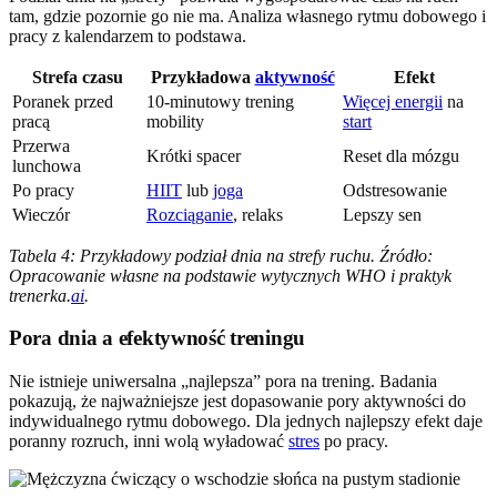
tam, gdzie pozornie go nie ma. Analiza własnego rytmu dobowego i
pracy z kalendarzem to podstawa.
Strefa czasu
Przykładowa
aktywność
Efekt
Poranek przed
10-minutowy trening
Więcej energii
na
pracą
mobility
start
Przerwa
Krótki spacer
Reset dla mózgu
lunchowa
Po pracy
HIIT
lub
joga
Odstresowanie
Wieczór
Rozciąganie
, relaks
Lepszy sen
Tabela 4: Przykładowy podział dnia na strefy ruchu. Źródło:
Opracowanie własne na podstawie wytycznych WHO i praktyk
trenerka.
ai
.
Pora dnia a efektywność treningu
Nie istnieje uniwersalna „najlepsza” pora na trening. Badania
pokazują, że najważniejsze jest dopasowanie pory aktywności do
indywidualnego rytmu dobowego. Dla jednych najlepszy efekt daje
poranny rozruch, inni wolą wyładować
stres
po pracy.