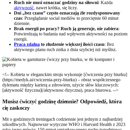
Ruch nie musi oznaczać godziny na siłowni
: Każda
aktywność
, nawet krótka, się liczy.
Dni „bez czasu” często oznaczają źle rozdysponowany
czas
: Przeglądanie social mediów to przeciętnie 60 minut
dziennie.
Brak energii po pracy? Ruch ją generuje, nie zabiera
:
Potwierdzają to badania nad wpływem aktywności na poziom
energii.
Praca zdalna
to złudzenie większej ilości czasu
: Bez
aktywnego planu ruch znika z dnia szybciej niż myślisz.
<!-- Kobieta w eleganckim stroju wykonuje [ćwiczenia przy biurku]
(https://medyk.ai/cwiczenia-przy-biurku) – obraz współczesnego
dylematu między karierą a zdrowiem, użycie słów kluczowych:
[aktywność fizyczna](/aktywnosc-fizyczna), praca biurowa. -->
Musisz ćwiczyć godzinę dziennie? Odpowiedź, która
cię zaskoczy
Mit o godzinnych treningach codziennie jest jednym z najbardziej
szkodliwych. Najnowsze wytyczne WHO i Harvard Health z 2023
roku jasno mówią: 150 minut umiarkowanego ruchu tygodniowo