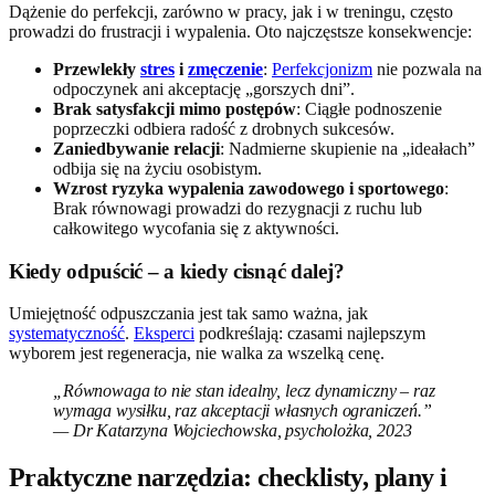
Dążenie do perfekcji, zarówno w pracy, jak i w treningu, często
prowadzi do frustracji i wypalenia. Oto najczęstsze konsekwencje:
Przewlekły
stres
i
zmęczenie
:
Perfekcjonizm
nie pozwala na
odpoczynek ani akceptację „gorszych dni”.
Brak satysfakcji mimo postępów
: Ciągłe podnoszenie
poprzeczki odbiera radość z drobnych sukcesów.
Zaniedbywanie relacji
: Nadmierne skupienie na „ideałach”
odbija się na życiu osobistym.
Wzrost ryzyka wypalenia zawodowego i sportowego
:
Brak równowagi prowadzi do rezygnacji z ruchu lub
całkowitego wycofania się z aktywności.
Kiedy odpuścić – a kiedy cisnąć dalej?
Umiejętność odpuszczania jest tak samo ważna, jak
systematyczność
.
Eksperci
podkreślają: czasami najlepszym
wyborem jest regeneracja, nie walka za wszelką cenę.
„Równowaga to nie stan idealny, lecz dynamiczny – raz
wymaga wysiłku, raz akceptacji własnych ograniczeń.”
— Dr Katarzyna Wojciechowska, psycholożka, 2023
Praktyczne narzędzia: checklisty, plany i