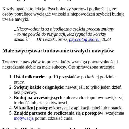
Każdy upadek to lekcja. Psycholodzy sportowi podkreślają, że
osoby potrafiące wyciągać wnioski z niepowodzeń szybciej budują
trwałe nawyki.
„Niepowodzenia są nieodłączną częścią procesu zmiany
– to nie powód do rezygnacji, lecz sygnał do korekty
działań.” — Dr Leszek Jarosz,
psycholog sportu
, 2023
Małe zwycięstwa: budowanie trwałych nawyków
Tworzenie nawyków to proces, który wymaga powtarzalności i
nagradzania siebie za małe sukcesy. Oto sprawdzona strategia:
Ustal mikrocele
: np. 10 przysiadów po każdej godzinie
pracy.
Świętuj każde osiągnięcie
: nawet jeśli to tylko jeden dzień
bez przerwy.
Buduj na wcześniejszych sukcesach
: stopniowo zwiększaj
trudność lub czas aktywności.
Wizualizuj postępy
: korzystaj z aplikacji, tabel lub notatek.
Znajdź partnera do rozliczania się z postępów
: wzajemna
motywacja
potrafi zdziałać cuda.