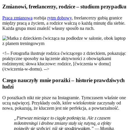
Zmianowi, freelancerzy, rodzice – studium przypadku
Praca zmianowa
rozbija
rytm dobowy
, freelancerzy gubią granice
między pracą a życiem, a rodzice walczą o każdą minutę dla siebie.
Każda grupa musi znaleźć własny sposób na ruch.
<!-- Fotografia ilustruje rodzica ćwiczącego z dzieckiem, pokazując
praktyczne sposoby na łączenie aktywności z obowiązkami
rodzinnymi; słowa kluczowe: rodzice, [ćwiczenia w domu]
(/cwiczenia-w-domu). -->
Czego nauczyły mnie porażki – historie prawdziwych
ludzi
O porażkach nikt nie pisze na Instagramie. Tymczasem właśnie one
uczą najwięcej. Przykłady osób, które wielokrotnie zaczynały od
nowa, pokazują, że kluczem jest nie perfekcja, a powtarzalność.
„Pierwsze miesiące to ciągłe potknięcia. Ale z czasem
mikrotreningi i drobne zmiany stały się rutyną, a efekty
pojawiły się szybciej, niż się spodziewałam.” — Monika,