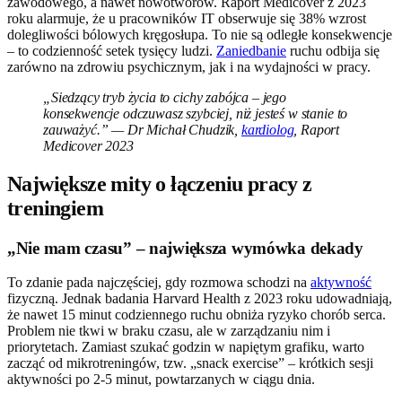
zawodowego, a nawet nowotworów. Raport Medicover z 2023
roku alarmuje, że u pracowników IT obserwuje się 38% wzrost
dolegliwości bólowych kręgosłupa. To nie są odległe konsekwencje
– to codzienność setek tysięcy ludzi.
Zaniedbanie
ruchu odbija się
zarówno na zdrowiu psychicznym, jak i na wydajności w pracy.
„Siedzący tryb życia to cichy zabójca – jego
konsekwencje odczuwasz szybciej, niż jesteś w stanie to
zauważyć.” — Dr Michał Chudzik,
kardiolog
, Raport
Medicover 2023
Największe mity o łączeniu pracy z
treningiem
„Nie mam czasu” – największa wymówka dekady
To zdanie pada najczęściej, gdy rozmowa schodzi na
aktywność
fizyczną. Jednak badania Harvard Health z 2023 roku udowadniają,
że nawet 15 minut codziennego ruchu obniża ryzyko chorób serca.
Problem nie tkwi w braku czasu, ale w zarządzaniu nim i
priorytetach. Zamiast szukać godzin w napiętym grafiku, warto
zacząć od mikrotreningów, tzw. „snack exercise” – krótkich sesji
aktywności po 2-5 minut, powtarzanych w ciągu dnia.