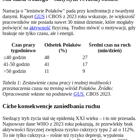
Narracja o "lenistwie Polaków" pada przy konfrontacji z twardymi
danymi. Raport
GUS
i CBOS z 2023 roku wskazuje, że większość
pracowników nie posiada nawet 30 minut dziennie, które mogłaby
poświęcić na
aktywność
fizyczną. Trudno mówić o motywacji, gdy
brakuje nie tylko czasu, ale i energii.
Czas pracy
Odsetek Polaków
Średni czas na ruch
tygodniowo
(%)
(min/dzień)
≤40 godzin
48
27
41-50 godzin
41
17
>50 godzin
11
9
Tabela 1: Zestawienie czasu pracy i realnej możliwości
przeznaczenia czasu na trening wśród Polaków. Źródło:
Opracowanie własne na podstawie
GUS
, CBOS 2023.
Ciche konsekwencje zaniedbania ruchu
Siedzący tryb życia stał się epidemią XXI wieku – i to nie przesada.
Najnowsze dane WHO z 2023 roku pokazują, że przewlekły brak
aktywności fizycznej zwiększa ryzyko cukrzycy typu 2 aż o 112%.
To nie tylko cukrzyca – rośnie też ryzyko depresji, wypalenia