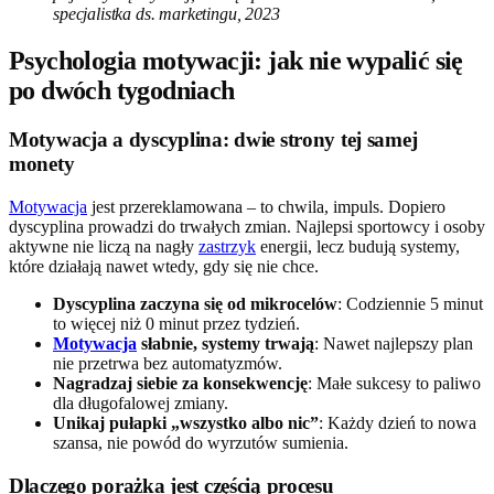
specjalistka ds. marketingu, 2023
Psychologia motywacji: jak nie wypalić się
po dwóch tygodniach
Motywacja a dyscyplina: dwie strony tej samej
monety
Motywacja
jest przereklamowana – to chwila, impuls. Dopiero
dyscyplina prowadzi do trwałych zmian. Najlepsi sportowcy i osoby
aktywne nie liczą na nagły
zastrzyk
energii, lecz budują systemy,
które działają nawet wtedy, gdy się nie chce.
Dyscyplina zaczyna się od mikrocelów
: Codziennie 5 minut
to więcej niż 0 minut przez tydzień.
Motywacja
słabnie, systemy trwają
: Nawet najlepszy plan
nie przetrwa bez automatyzmów.
Nagradzaj siebie za konsekwencję
: Małe sukcesy to paliwo
dla długofalowej zmiany.
Unikaj pułapki „wszystko albo nic”
: Każdy dzień to nowa
szansa, nie powód do wyrzutów sumienia.
Dlaczego porażka jest częścią procesu