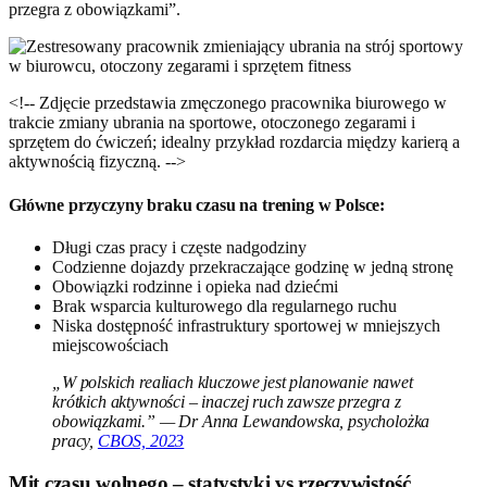
przegra z obowiązkami”.
<!-- Zdjęcie przedstawia zmęczonego pracownika biurowego w
trakcie zmiany ubrania na sportowe, otoczonego zegarami i
sprzętem do ćwiczeń; idealny przykład rozdarcia między karierą a
aktywnością fizyczną. -->
Główne przyczyny braku czasu na trening w Polsce:
Długi czas pracy i częste nadgodziny
Codzienne dojazdy przekraczające godzinę w jedną stronę
Obowiązki rodzinne i opieka nad dziećmi
Brak wsparcia kulturowego dla regularnego ruchu
Niska dostępność infrastruktury sportowej w mniejszych
miejscowościach
„W polskich realiach kluczowe jest planowanie nawet
krótkich aktywności – inaczej ruch zawsze przegra z
obowiązkami.” — Dr Anna Lewandowska, psycholożka
pracy,
CBOS, 2023
Mit czasu wolnego – statystyki vs rzeczywistość