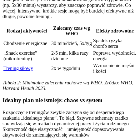
(np. 5x30 minut) wystarczy, aby znacząco poprawić zdrowie. Co
więcej, intensywne, krótkie sesje mogą być bardziej efektywne niż
długie, powolne treningi.
Zalecany czas wg
Rodzaj aktywności
Efekty zdrowotne
WHO
Spadek ryzyka
Chodzenie energiczne
30 min/dzień, 5x/tyg
chorób serca
„Snack exercise”
2-5 min, kilka razy
Poprawa wydolności,
(mikrotrening)
dziennie
energia
Wzmocnienie mięśni
Trening siłowy
2x w tygodniu
i kości
Tabela 2: Minimalne zalecenia ruchowe wg WHO. Źródło: WHO,
Harvard Health 2023.
Idealny plan nie istnieje: chaos vs system
Rozpoczęcie treningów zwykle zaczyna się od desperackiego
szukania „idealnego planu”. To błąd. Sztywne schematy rzadko
sprawdzają się w realiach dynamicznej pracy i życia rodzinnego.
Skuteczność daje elastyczność – umiejętność dopasowywania
aktywności do zmieniających się warunków.