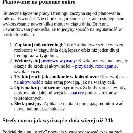
Planowanie na poziomie mikro
Skuteczne łączenie pracy i treningu zaczyna się od planowania
mikroaktywności. Nie chodzi o godzinne sesje, ale o strategiczne
wykorzystanie nawet kilku minut w ciągu dnia. Dr Anna
Lewandowska podkreśla, że to jedyny sposób na regularność w
polskich realiach.
Zaplanuj mikrotreningi
: Trzy 5-minutowe serie ćwiczeń
rozłożone w ciągu dnia dają lepszy efekt niż jeden długi
trening raz w tygodniu.
Wykorzystuj
przerwy w pracy
: Każda przerwa na kawę to
okazja do krótkiej aktywności –
przysiady
,
rozciąganie
,
szybki spacer.
Traktuj ruch jak spotkanie w kalendarzu
: Rezerwuj czas
na
aktywność
z taką samą powagą, jak na ważny call.
Optymalizuj codzienne czynności
: Schody zamiast windy,
parkowanie dalej od wejścia,
spacery
podczas rozmów
telefonicznych.
Śledź postępy
: Aplikacje i notatki pomagają monitorować
nawet najmniejsze sukcesy.
Strefy czasu: jak wycisnąć z dnia więcej niż 24h
Podział dnia na „strefy” pozwala wygospodarować czas na ruch