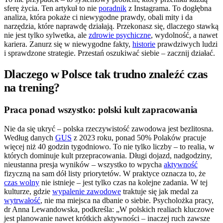
sferę życia. Ten artykuł to nie
poradnik
z Instagrama. To dogłębna
analiza, która pokaże ci niewygodne prawdy, obali mity i da
narzędzia, które naprawdę działają. Przekonasz się, dlaczego stawką
nie jest tylko sylwetka, ale
zdrowie psychiczne
, wydolność, a nawet
kariera. Zanurz się w niewygodne fakty,
historie
prawdziwych ludzi
i sprawdzone strategie. Przestań oszukiwać siebie – zacznij działać.
Dlaczego w Polsce tak trudno znaleźć czas
na trening?
Praca ponad wszystko: polski kult zapracowania
Nie da się ukryć – polska rzeczywistość zawodowa jest bezlitosna.
Według danych
GUS
z 2023 roku, ponad 50% Polaków pracuje
więcej niż 40 godzin tygodniowo. To nie tylko liczby – to realia, w
których dominuje kult przepracowania. Długi dojazd, nadgodziny,
nieustanna presja wyników – wszystko to wpycha
aktywność
fizyczną na sam dół listy priorytetów. W praktyce oznacza to, że
czas wolny
nie istnieje – jest tylko czas na kolejne zadania. W tej
kulturze, gdzie
wypalenie zawodowe
traktuje się jak medal za
wytrwałość
, nie ma miejsca na dbanie o siebie. Psycholożka pracy,
dr Anna Lewandowska, podkreśla: „W polskich realiach kluczowe
jest planowanie nawet krótkich aktywności – inaczej ruch zawsze