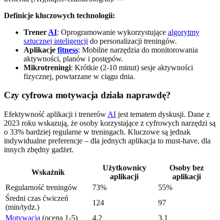
Definicje kluczowych technologii:
Trener
AI
: Oprogramowanie wykorzystujące
algorytmy
sztucznej inteligencji
do personalizacji treningów.
Aplikacje
fitness
: Mobilne narzędzia do monitorowania
aktywności, planów i postępów.
Mikrotreningi
: Krótkie (2-10 minut) sesje aktywności
fizycznej, powtarzane w ciągu dnia.
Czy cyfrowa motywacja działa naprawdę?
Efektywność aplikacji i trenerów
AI
jest tematem dyskusji. Dane z
2023 roku wskazują, że osoby korzystające z cyfrowych narzędzi są
o 33% bardziej regularne w treningach. Kluczowe są jednak
indywidualne preferencje – dla jednych aplikacja to must-have, dla
innych zbędny gadżet.
Użytkownicy
Osoby bez
Wskaźnik
aplikacji
aplikacji
Regularność treningów
73%
55%
Średni czas ćwiczeń
124
97
(min/tydz.)
Motywacja
(ocena 1-5)
4.2
3.1