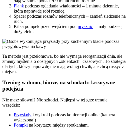
dają w sumie ponad 700 minut ruchu rocznie.
Plank
podczas oglądania wiadomości – 1 minuta dziennie,
która naprawdę robi różnicę.
Spacer podczas rozmów telefonicznych – zamień siedzenie na
ruch.
Kilka pompek przed wejściem pod
prysznic
– mały bodziec,
duży efekt.
Ta metoda jest przełomowa, bo nie wymaga reorganizacji dnia, ale
zmiany myślenia o dostępnych „okienkach” czasowych. To strategia
dla tych, którzy naprawdę nie mają wolnej chwili, ale chcą ruszyć z
miejsca.
Trening w domu, biurze, na schodach: kreatywne
podejścia
Nie masz siłowni? Nie szkodzi. Najlepsi w tej grze trenują
wszędzie:
Przysiady
i wykroki podczas konferencji online (kamera
wyłączona!)
Pompki
na korytarzu między spotkaniami