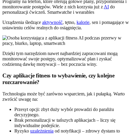
Programy na telefon, które oferują gotowe plany, przypomnienia i
monitorowanie postępów. Wiele z nich korzysta już z
AI
do
personalizacji ćwiczeń. Smartwatche i wearables
Urządzenia śledzące
aktywność
, tętno,
kalorie
, sen i pomagające w
ustawieniu celów realnych do osiągnięcia.
Dzięki tym narzędziom nawet najbardziej zapracowani mogą
monitorować swoje postępy, optymalizować plan i zyskać
codzienną dawkę motywacji – bez poczucia winy.
Czy aplikacje fitness to wybawienie, czy kolejne
rozczarowanie?
Technologia może być zarówno wsparciem, jak i pułapką. Warto
zwrócić uwagę na:
Przesyt opcji: zbyt duży wybór prowadzi do paraliżu
decyzyjnego.
Brak personalizacji w tańszych aplikacjach – liczy się
indywidualne podejście.
Ryzyko
uzależnienia
od notyfikacji – zdrowy dystans to