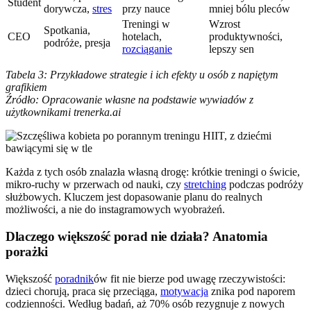
Student
dorywcza,
stres
przy nauce
mniej bólu pleców
Treningi w
Wzrost
Spotkania,
CEO
hotelach,
produktywności,
podróże, presja
rozciąganie
lepszy sen
Tabela 3: Przykładowe strategie i ich efekty u osób z napiętym
grafikiem
Źródło: Opracowanie własne na podstawie wywiadów z
użytkownikami trenerka.ai
Każda z tych osób znalazła własną drogę: krótkie treningi o świcie,
mikro-ruchy w przerwach od nauki, czy
stretching
podczas podróży
służbowych. Kluczem jest dopasowanie planu do realnych
możliwości, a nie do instagramowych wyobrażeń.
Dlaczego większość porad nie działa? Anatomia
porażki
Większość
poradnik
ów fit nie bierze pod uwagę rzeczywistości:
dzieci chorują, praca się przeciąga,
motywacja
znika pod naporem
codzienności. Według badań, aż 70% osób rezygnuje z nowych