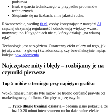
podstawa.
Brak wsparcia technicznego w przypadku problemów
technicznych.
Skupianie się na liczbach, a nie jakości ruchu.
Równocześnie, według
fit.pl
, osoby korzystające z narzędzi
AI
częściej utrzymują regularność i odnotowują większy wzrost
motywacji po 10 tygodniach niż ci, którzy działają „na własną
rękę”.
Technologia jest narzędziem. Ostateczny efekt zależy od tego, jak
jej używasz – z głową i świadomością, czy bezrefleksyjnie, łapiąc
kolejne
powiadomienia
.
Najczęstsze mity i błędy – rozbijamy je na
czynniki pierwsze
Top 5 mitów o treningu przy napiętym grafiku
Wokół fitnessu narosło tyle mitów, że trudno odróżnić prawdę od
marketingowego bełkotu. Oto pięć najczęstszych:
Tylko długie treningi działają
– badania jasno pokazują, że
już 10-20 minut intensywnego ruchu daje realne efekty.