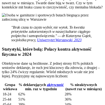
nawet raz w miesiącu. Twarde dane biją w twarz. Czy w tym
kontekście mit braku czasu to rzeczywistość, czy mentalna blokada?
"Brak czasu to często wybór, nie wyrok. To kwestia
priorytetów zakorzenionych w naszej kulturze ciągłego
pośpiechu i samopoświęcenia." — dr Katarzyna Gajek,
socjolożka pracy,
Uniwersytet Warszawski, 2023
Statystyki, które bolą: Polacy kontra aktywność
fizyczna w 2024
Obiektywne dane są bezlitosne. Z jednej strony 81% polskich
seniorów deklaruje, że ruch jest kluczowy dla zdrowia, z drugiej –
tylko 24% ćwiczy regularnie. Wśród młodszych wcale nie jest
lepiej. Przyjrzyjmy się najnowszym liczbom:
Grupa
% deklarujących
aktywność
% nieaktywnych
wiekowa
min. raz w tygodniu
(nawet raz w miesiącu)
18-24
62%
28%
25-44
51%
36%
45-64
39%
34%