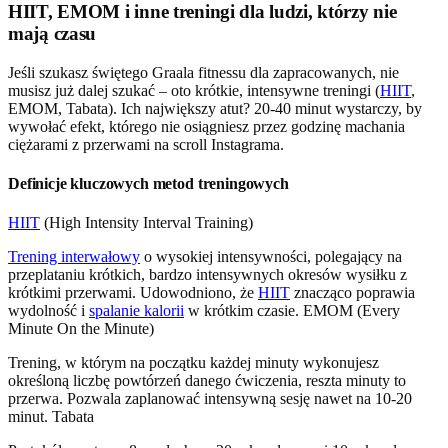
HIIT, EMOM i inne treningi dla ludzi, którzy nie
mają czasu
Jeśli szukasz świętego Graala fitnessu dla zapracowanych, nie
musisz już dalej szukać – oto krótkie, intensywne treningi (
HIIT
,
EMOM, Tabata). Ich największy atut? 20-40 minut wystarczy, by
wywołać efekt, którego nie osiągniesz przez godzinę machania
ciężarami z przerwami na scroll Instagrama.
Definicje kluczowych metod treningowych
HIIT
(High Intensity Interval Training)
Trening interwałowy
o wysokiej intensywności, polegający na
przeplataniu krótkich, bardzo intensywnych okresów wysiłku z
krótkimi przerwami. Udowodniono, że
HIIT
znacząco poprawia
wydolność i
spalanie kalorii
w krótkim czasie. EMOM (Every
Minute On the Minute)
Trening, w którym na początku każdej minuty wykonujesz
określoną liczbę powtórzeń danego ćwiczenia, reszta minuty to
przerwa. Pozwala zaplanować intensywną sesję nawet na 10-20
minut. Tabata