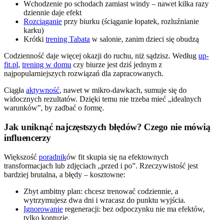
Wchodzenie po schodach zamiast windy – nawet kilka razy
dziennie daje efekt
Rozciąganie
przy biurku (ściąganie łopatek, rozluźnianie
karku)
Krótki
trening Tabata
w salonie, zanim dzieci się obudzą
Codzienność daje więcej okazji do ruchu, niż sądzisz. Według
up-
fit.pl
,
trening w domu
czy biurze jest dziś jednym z
najpopularniejszych rozwiązań dla zapracowanych.
Ciągła
aktywność
, nawet w mikro-dawkach, sumuje się do
widocznych rezultatów. Dzięki temu nie trzeba mieć „idealnych
warunków”, by zadbać o formę.
Jak uniknąć najczęstszych błędów? Czego nie mówią
influencerzy
Większość
poradnik
ów fit skupia się na efektownych
transformacjach lub zdjęciach „przed i po”. Rzeczywistość jest
bardziej brutalna, a błędy – kosztowne:
Zbyt ambitny plan: chcesz trenować codziennie, a
wytrzymujesz dwa dni i wracasz do punktu wyjścia.
Ignorowanie
regeneracji: bez odpoczynku nie ma efektów,
tylko kontuzje.