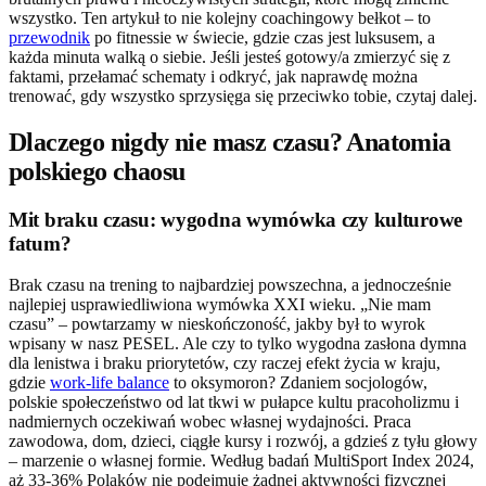
wszystko. Ten artykuł to nie kolejny coachingowy bełkot – to
przewodnik
po fitnessie w świecie, gdzie czas jest luksusem, a
każda minuta walką o siebie. Jeśli jesteś gotowy/a zmierzyć się z
faktami, przełamać schematy i odkryć, jak naprawdę można
trenować, gdy wszystko sprzysięga się przeciwko tobie, czytaj dalej.
Dlaczego nigdy nie masz czasu? Anatomia
polskiego chaosu
Mit braku czasu: wygodna wymówka czy kulturowe
fatum?
Brak czasu na trening to najbardziej powszechna, a jednocześnie
najlepiej usprawiedliwiona wymówka XXI wieku. „Nie mam
czasu” – powtarzamy w nieskończoność, jakby był to wyrok
wpisany w nasz PESEL. Ale czy to tylko wygodna zasłona dymna
dla lenistwa i braku priorytetów, czy raczej efekt życia w kraju,
gdzie
work-life balance
to oksymoron? Zdaniem socjologów,
polskie społeczeństwo od lat tkwi w pułapce kultu pracoholizmu i
nadmiernych oczekiwań wobec własnej wydajności. Praca
zawodowa, dom, dzieci, ciągłe kursy i rozwój, a gdzieś z tyłu głowy
– marzenie o własnej formie. Według badań MultiSport Index 2024,
aż 33-36% Polaków nie podejmuje żadnej aktywności fizycznej