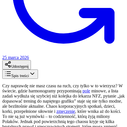
25 marca 2026
Udostępnij
Spis treści
Czy naprawdę nie masz czasu na ruch, czy tylko w to wierzysz? W
świecie, gdzie harmonogramy przypominają
pole
minowe, a lista
zadań wydłuża się szybciej niż kolejka do lekarza NFZ, pytanie „jak
dopasować trening do napiętego grafiku” staje się nie tylko modne,
ale bezlitośnie aktualne. Chaos korporacyjnych spotkań, dzieci,
korki, przepełnione siłownie i
zmęczenie
, które wnika aż do kości.
To nie są już wymówki – to codzienność, którą żyją miliony
Polaków. Jednak pod powierzchnią tego chaosu kryje się kilka
brutalnych prawd i nieoczywistych strategii, które mogą zmienić