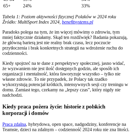
65+
24%
33%
Tabela 1: Poziom aktywności fizycznej Polaków w 2024 roku
Źródło: MultiSport Index 2024,
benefitsystems.pl
Paradoks polega na tym, że im więcej mówimy o zdrowiu, tym
mniej faktycznie działamy. Skąd ten rozdźwięk? Badania pokazują,
że główną barierą jest nie realny brak czasu, lecz poczucie
przytłoczenia i brak konkretnych strategii na wdrożenie ruchu do
codzienności.
Kiedy spojrzeć na te dane z perspektywy społecznej, jasno widać,
że wyzwaniem nie jest ilość dostępnych godzin, ale sposób ich
organizacji i mentalność, która faworyzuje wszystko – tylko nie
własne zdrowie. To nie przypadek, że Polacy tak rzadko
wykorzystują potencjał krótkich, intensywnych sesji czy treningu w
domu. Zamiast tego, czekamy na „lepszy czas”, który nigdy nie
nadchodzi.
Kiedy praca pożera życie: historie z polskich
korporacji i domów
Praca zdalna
, hybrydowa, open space, nadgodziny, konferencje na
Teamsie, dzieci na zdalnym – codzienność 2024 roku nie zna litości.