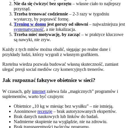
Nie da się ćwiczyć bez sprzętu
– własne ciało to najlepszy
przyrząd.
Trzeba trenować codziennie
– 2-3 razy w tygodniu
wystarczy, by poprawić formę.
Trening w domu
jest gorszy od siłowni
– najważniejsza jest
systematyczność
, a nie lokalizacja.
Trzeba mieć motywację, by zacząć
– w praktyce kluczowe
są nawyki, nie zryw.
Każdy z tych mitów można obalić, sięgając po realne dane i
przykłady ludzi, którzy wygrali z własnym grafikiem.
Rzetelna wiedza pozwala budować własną skuteczność, zamiast
ulegać presji social mediów czy komercyjnych trenerów.
Jak rozpoznać fałszywe obietnice w sieci?
W czasach, gdy
internet
zalewa fala „magicznych” programów i
suplementów, warto być czujnym:
Obietnice „10 kg w miesiąc bez wysiłku” – nie istnieją.
Anonimowe
recenzje
– brak autoryzowanych ekspertów.
Brak danych naukowych lub linków do badań.
Nadmierne skupienie na wyglądzie, nie na zdrowiu.
Brak transparentności twórców programu.