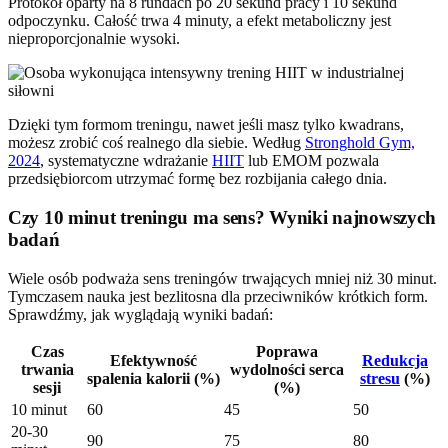
Protokół oparty na 8 rundach po 20 sekund pracy i 10 sekund
odpoczynku. Całość trwa 4 minuty, a efekt metaboliczny jest
nieproporcjonalnie wysoki.
Dzięki tym formom treningu, nawet jeśli masz tylko kwadrans,
możesz zrobić coś realnego dla siebie. Według
Stronghold Gym,
2024
, systematyczne wdrażanie
HIIT
lub EMOM pozwala
przedsiębiorcom utrzymać formę bez rozbijania całego dnia.
Czy 10 minut treningu ma sens? Wyniki najnowszych
badań
Wiele osób podważa sens treningów trwających mniej niż 30 minut.
Tymczasem nauka jest bezlitosna dla przeciwników krótkich form.
Sprawdźmy, jak wyglądają wyniki badań:
Czas
Poprawa
Efektywność
Redukcja
trwania
wydolności serca
spalenia kalorii (%)
stresu
(%)
sesji
(%)
10 minut
60
45
50
20-30
90
75
80