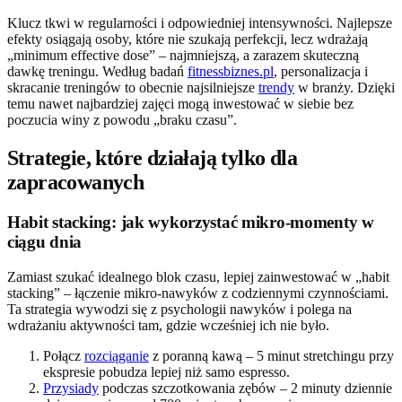
Klucz tkwi w regularności i odpowiedniej intensywności. Najlepsze
efekty osiągają osoby, które nie szukają perfekcji, lecz wdrażają
„minimum effective dose” – najmniejszą, a zarazem skuteczną
dawkę treningu. Według badań
fitnessbiznes.pl
, personalizacja i
skracanie treningów to obecnie najsilniejsze
trendy
w branży. Dzięki
temu nawet najbardziej zajęci mogą inwestować w siebie bez
poczucia winy z powodu „braku czasu”.
Strategie, które działają tylko dla
zapracowanych
Habit stacking: jak wykorzystać mikro-momenty w
ciągu dnia
Zamiast szukać idealnego blok czasu, lepiej zainwestować w „habit
stacking” – łączenie mikro-nawyków z codziennymi czynnościami.
Ta strategia wywodzi się z psychologii nawyków i polega na
wdrażaniu aktywności tam, gdzie wcześniej ich nie było.
Połącz
rozciąganie
z poranną kawą – 5 minut stretchingu przy
ekspresie pobudza lepiej niż samo espresso.
Przysiady
podczas szczotkowania zębów – 2 minuty dziennie