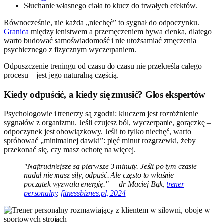
Słuchanie własnego ciała to klucz do trwałych efektów.
Równocześnie, nie każda „niechęć” to sygnał do odpoczynku.
Granica
między lenistwem a przemęczeniem bywa cienka, dlatego
warto budować samoświadomość i nie utożsamiać zmęczenia
psychicznego z fizycznym wyczerpaniem.
Odpuszczenie treningu od czasu do czasu nie przekreśla całego
procesu – jest jego naturalną częścią.
Kiedy odpuścić, a kiedy się zmusić? Głos ekspertów
Psychologowie i trenerzy są zgodni: kluczem jest rozróżnienie
sygnałów z organizmu. Jeśli czujesz ból, wyczerpanie, gorączkę –
odpoczynek jest obowiązkowy. Jeśli to tylko niechęć, warto
spróbować „minimalnej dawki”: pięć minut rozgrzewki, żeby
przekonać się, czy masz ochotę na więcej.
"Najtrudniejsze są pierwsze 3 minuty. Jeśli po tym czasie
nadal nie masz siły, odpuść. Ale często to właśnie
początek wyzwala energię." — dr Maciej Bąk,
trener
personalny
,
fitnessbiznes.pl, 2024