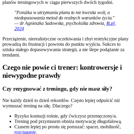
planów treningowych w ciągu pierwszych dwóch tygodni.
"Porażka w utrzymaniu planu to nie kwestia woli, a
niedopasowania metod do realnych warunków życia."
— dr Agnieszka Sadowska, psycholożka zdrowia,
fit.pl,
2024
Przeciążenie, nierealistyczne oczekiwania i zbyt restrykcyjne plany
prowadzą do frustracji i powrotu do punktu wyjścia. Sukces to
sztuka stałego dopasowywania strategii, a nie ślepe podążanie za
trendami.
Czego nie powie ci trener: kontrowersje i
niewygodne prawdy
Czy rezygnować z treningu, gdy nie masz siły?
Nie każdy dzień to dzień rekordów. Często lepiej odpuścić niż
wymuszać trening na siłę. Dlaczego?
Ryzyko kontuzji rośnie, gdy ćwiczysz przemęczony/a.
Trening pod przymusem obniża motywację długofalową.
Czasem lepiej po prostu się poruszać: spacer, mobilność,
rozciąganie
.