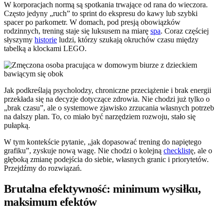
W korporacjach normą są spotkania trwające od rana do wieczora.
Często jedyny „ruch” to sprint do ekspresu do kawy lub szybki
spacer po parkometr. W domach, pod presją obowiązków
rodzinnych, trening staje się luksusem na miarę
spa
. Coraz częściej
słyszymy
historie
ludzi, którzy szukają okruchów czasu między
tabelką a klockami LEGO.
Jak podkreślają psycholodzy, chroniczne przeciążenie i brak energii
przekłada się na decyzje dotyczące zdrowia. Nie chodzi już tylko o
„brak czasu”, ale o systemowe zjawisko zrzucania własnych potrzeb
na dalszy plan. To, co miało być narzędziem rozwoju, stało się
pułapką.
W tym kontekście pytanie, „jak dopasować trening do napiętego
grafiku”, zyskuje nową wagę. Nie chodzi o kolejną
checklist
ę, ale o
głęboką zmianę podejścia do siebie, własnych granic i priorytetów.
Przejdźmy do rozwiązań.
Brutalna efektywność: minimum wysiłku,
maksimum efektów