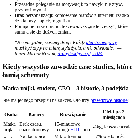
Przesadne poleganie na motywacji: to nawyk, nie zryw,
przynosi wyniki.
Brak personalizacji: kopiowanie planów z internetu rzadko
działa przy napiętym grafiku.
Pomijanie mikro-ruchu: lekceważysz „małe rzeczy”, które
sumują się do dużych zmian.
"Nie ma jednej słusznej drogi. Każdy
plan treningowy
musi być szyty na miarę stylu życia, a nie odwrotnie." —
trener Michał Nowak,
strongholdgym.pl, 2024
Kiedy wszystko zawodzi: case studies, które
łamią schematy
Matka trójki, student, CEO – 3 historie, 3 podejścia
Nie ma jednego przepisu na sukces. Oto trzy
prawdziwe historie
:
Efekt po 3
Osoba
Bariery
Rozwiązanie
miesiącach
Matka
Brak czasu,
15-minutowe
-4kg, lepsza energia
trójki
chaos domowy
treningi
HIIT
rano
Nauka, praca
Mikro-treningi
+7% wydolność,