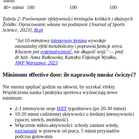
minut
40+ minut
100
100
100
Tabela 2: Porównanie efektywności treningów krótkich i dłuższych
Źródło: Opracowanie własne na podstawie [Journal of Sports
Science, 2023],
fit.pl
"Już 10-minutowy
intensywny trening
wywołuje
zauważalny efekt metaboliczny i poprawia funkcje serca.
Kluczem jest
systematyczność
, nie długość sesji." — prof.
dr hab. Anna Rutkowska, Katedra Fizjologii Wysiłku,
AWF Warszawa, 2023
Minimum effective dose: ile naprawdę musisz ćwiczyć?
Nie musisz spędzać godzin na siłowni, by uzyskać efekty.
Współczesna nauka i praktyka sportowa wyznaczają nowe
minimum:
2-3 intensywne sesje
HIIT
tygodniowo (po 20-30 minut)
10-20 minut codziennej aktywności o średniej intensywności
(spacer, stretch, mobilność)
Włączenie mikro-aktywności: schody zamiast windy,
rozciąganie
w przerwie od pracy, 5 minut przysiadów
podczas gotowania