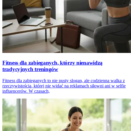
Fitness dla zabieganych, którzy nienawidzą
tradycyjnych treningów
Fitness dla zabieganych to nie pusty slogan, ale codzienna walka z
rzeczywistością, której nie widać na reklamach siłowni ani w selfie
influencerów. W czasach,