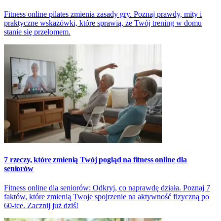
Fitness online pilates zmienia zasady gry. Poznaj prawdy, mity i
praktyczne wskazówki, które sprawią, że Twój trening w domu
stanie się przełomem.
7 rzeczy, które zmienią Twój pogląd na fitness online dla
seniorów
Fitness online dla seniorów: Odkryj, co naprawdę działa. Poznaj 7
faktów, które zmienią Twoje spojrzenie na aktywność fizyczną po
60-tce. Zacznij już dziś!