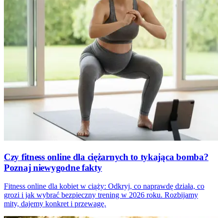
Czy fitness online dla ciężarnych to tykająca bomba?
Poznaj niewygodne fakty
Fitness online dla kobiet w ciąży: Odkryj, co naprawdę działa, co
grozi i jak wybrać bezpieczny trening w 2026 roku. Rozbijamy
mity, dajemy konkret i przewagę.