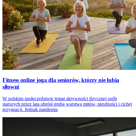
Fitness online joga dla seniorów, którzy nie lubią
siłowni
W polskim społeczeństwie temat aktywności fizycznej osób
starszych przez lata obrósł grubą warstwą mitów, nieufności i cichej
rezygnacji. Jednak pandemia