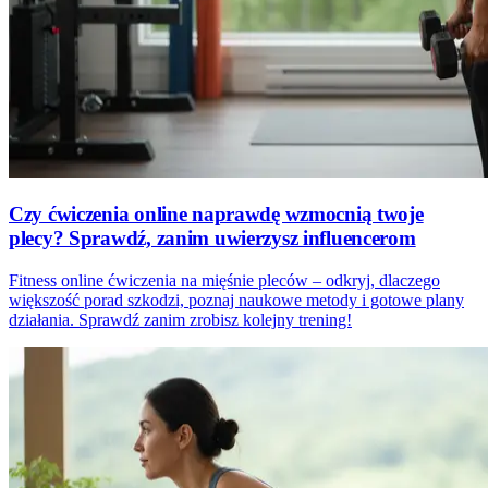
Czy ćwiczenia online naprawdę wzmocnią twoje
plecy? Sprawdź, zanim uwierzysz influencerom
Fitness online ćwiczenia na mięśnie pleców – odkryj, dlaczego
większość porad szkodzi, poznaj naukowe metody i gotowe plany
działania. Sprawdź zanim zrobisz kolejny trening!