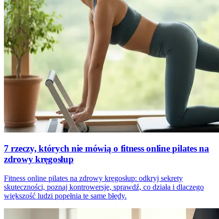
7 rzeczy, których nie mówią o fitness online pilates na
zdrowy kręgosłup
Fitness online pilates na zdrowy kręgosłup: odkryj sekrety
skuteczności, poznaj kontrowersje, sprawdź, co działa i dlaczego
większość ludzi popełnia te same błędy.