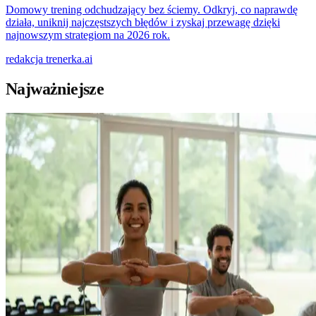
Domowy trening odchudzający bez ściemy. Odkryj, co naprawdę
działa, uniknij najczęstszych błędów i zyskaj przewagę dzięki
najnowszym strategiom na 2026 rok.
redakcja
trenerka.ai
Najważniejsze