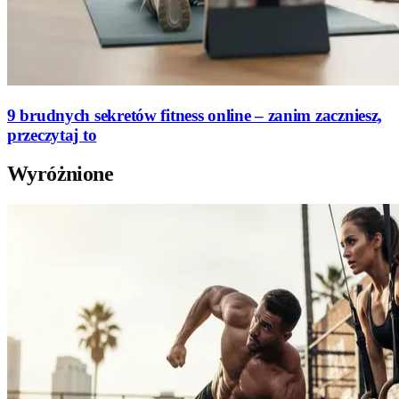
9 brudnych sekretów fitness online – zanim zaczniesz,
przeczytaj to
Wyróżnione