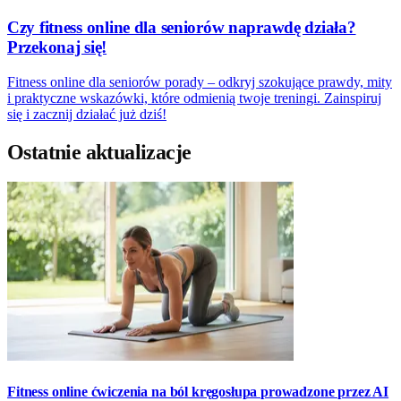
Czy fitness online dla seniorów naprawdę działa?
Przekonaj się!
Fitness online dla seniorów porady – odkryj szokujące prawdy, mity
i praktyczne wskazówki, które odmienią twoje treningi. Zainspiruj
się i zacznij działać już dziś!
Ostatnie aktualizacje
Fitness online ćwiczenia na ból kręgosłupa prowadzone przez AI