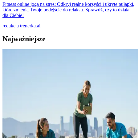
Fitness online joga na stres: Odkryj realne korzyści i ukryte pułapki,
które zmienią Twoje podejście do relaksu. Sprawdź, czy to działa
dla Ciebie!
redakcja
trenerka.ai
Najważniejsze