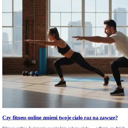
Czy fitness online zmieni twoje ciało raz na zawsze?