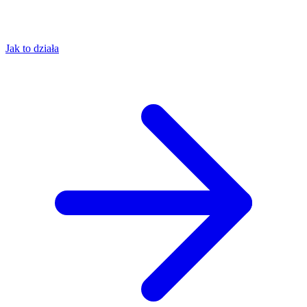
Jak to działa