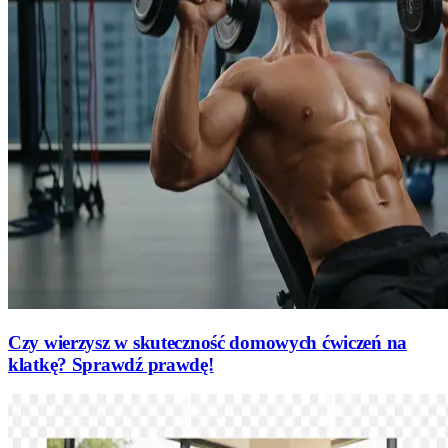
Czy wierzysz w skuteczność domowych ćwiczeń na
klatkę? Sprawdź prawdę!