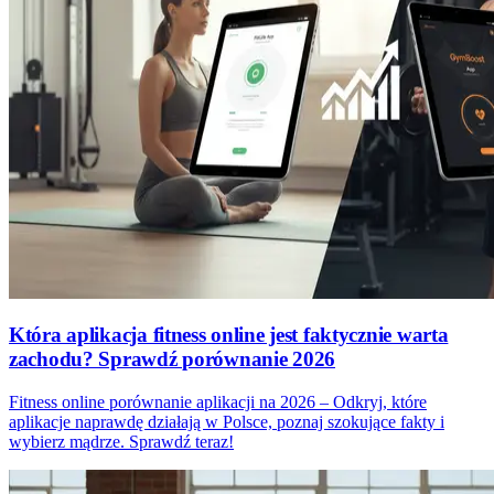
Która aplikacja fitness online jest faktycznie warta
zachodu? Sprawdź porównanie 2026
Fitness online porównanie aplikacji na 2026 – Odkryj, które
aplikacje naprawdę działają w Polsce, poznaj szokujące fakty i
wybierz mądrze. Sprawdź teraz!