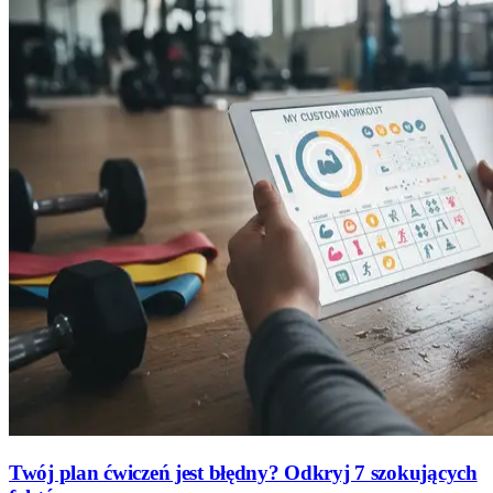
Twój plan ćwiczeń jest błędny? Odkryj 7 szokujących