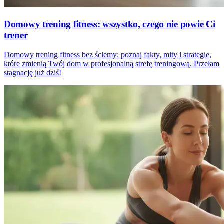
Domowy trening fitness: wszystko, czego nie powie Ci
trener
Domowy trening fitness bez ściemy: poznaj fakty, mity i strategie,
które zmienią Twój dom w profesjonalną strefę treningową. Przełam
stagnację już dziś!