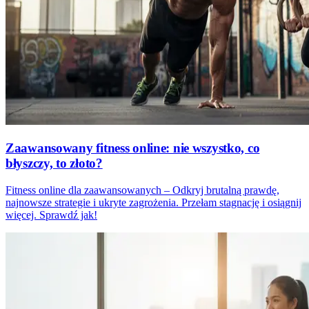
Zaawansowany fitness online: nie wszystko, co
błyszczy, to złoto?
Fitness online dla zaawansowanych – Odkryj brutalną prawdę,
najnowsze strategie i ukryte zagrożenia. Przełam stagnację i osiągnij
więcej. Sprawdź jak!